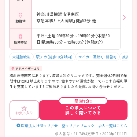
神奈川県横浜市港南区
京急本線「上大岡駅」徒歩3分 他
勤務地
平日･土曜:09時30分～19時00分（休憩60分）
日曜:08時30分～12時00分（休憩0分）
勤務時間
未経験歓迎
駅チカ（徒歩10分以内）
マイカー通勤可・相談可
残業10
横浜市港南区にあります、産婦人科クリニックです。 完全週休2日制で年
間休日120日以上ありますので、働きやすい環境が整っています◎福利厚
生も充実しています！ ご興味ありましたら是非、お問い合わせください
♪
簡単1分！
この求人について
詳しく聞いてみる
お気に入り
医療法人社団マリア会 聖マリアクリニック 求人一覧はこちら
求人番号 : 9117494
更新日 : 2026年6月11日