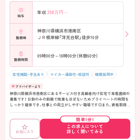
です。 ・保険6割／自費4割のバランス ・幅広い年代の患者さんが来院 ・予
約制＋急患対応で地域医療に貢献 → 日常医療から美容まで関われます
358
万円～
年収
給与
神奈川県横浜市港南区
ＪＲ根岸線「洋光台駅」徒歩16分
勤務地
09時00分～18時00分（休憩60分）
勤務時間
住宅補助・手当あり
マイカー通勤可・相談可
積極採用中
神奈川県横浜市港南区にあるサービス付き高齢者向け住宅で准看護師の
募集です！ 日勤のみの勤務で残業もほぼないためプライベートの時間を
しっかり確保でき、仕事との両立がしやすい職場です◎また、資格取得支
援制度や研修制度が充実しており、働きながらスキルアップが目指せま
す！ ご興味ある方は面接ポイントをお伝えしますので、お気軽にご連絡
簡単1分！
ください。
この求人について
詳しく聞いてみる
お気に入り