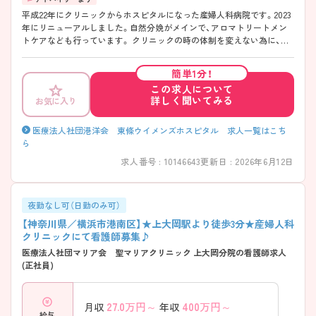
平成22年にクリニックからホスピタルになった産婦人科病院です。2023
年にリニューアルしました。自然分娩がメインで、アロマトリートメン
トケアなども行っています。 クリニックの時の体制を変えない為に、看
護師長を置いていません。毎日チームリーダーを設けて動いています。
全体的にフラットな環境で何かがあれば看護師さん同士で話し合って、
簡単1分！
院長に報告しているので現場の声が反映されやすい環境です。 ご興味あ
この求人について
りましたら是非、お問い合わせください♪
詳しく聞いてみる
お気に入り
医療法人社団港洋会 東條ウイメンズホスピタル 求人一覧はこち
ら
求人番号 : 10146643
更新日 : 2026年6月12日
夜勤なし可（日勤のみ可）
【神奈川県／横浜市港南区】★上大岡駅より徒歩3分★産婦人科
クリニックにて看護師募集♪
医療法人社団マリア会 聖マリアクリニック 上大岡分院の看護師求人
(正社員)
27.0
万円～
400
万円～
月収
年収
給与