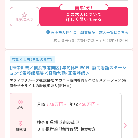
※病院はペーパーカルテになりますが、訪問看護ステーションは電子カ
簡単1分！
ルテでございます。
この求人について
詳しく聞いてみる
お気に入り
医療法人健生会 朝倉病院 求人一覧はこちら
求人番号 : 9022942
更新日 : 2026年5月20日
夜勤なし可（日勤のみ可）
【神奈川県／横浜市港南区】年間休日150日！訪問看護ステーシ
ョンで看護師募集＜日勤常勤・正看護師＞
エフィラグループ株式会社 マカロン訪問看護リハビリステーション 港
南台サテライトの看護師求人(正社員)
37.6
万円～
456
万円～
月収
年収
給与
神奈川県横浜市港南区
ＪＲ根岸線「港南台駅」徒歩8分
勤務地