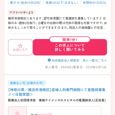
駅チカ（徒歩10分以内）
残業10h以下（ほぼなし）
年間休日120日以上
横浜市港南区にあります、認可保育園にて看護師を募集しています♪ 日
勤のみ・週休2日制で、土曜日の出勤の際は代休の取得も可能ですので、お
休みもしっかり取ることができます◎ また、同法人の姉妹園との交流も
あり、スポーツ大会を行ったりしています。年間を通して様々な行事が
ありますので、より子どもたちの成長を感じることができます◎ ご興味
簡単1分！
ありましたら是非、お問い合わせください♪
この求人について
詳しく聞いてみる
お気に入り
社会福祉法人伸愛会 求人一覧はこちら
求人番号 : 9844682
更新日 : 2026年6月15日
夜勤なし可（日勤のみ可）
【神奈川県／横浜市港南区】産婦人科専門病院にて看護師募集
♪＜日勤常勤＞
医療法人社団港洋会 東條ウイメンズホスピタルの看護師求人(正社員)