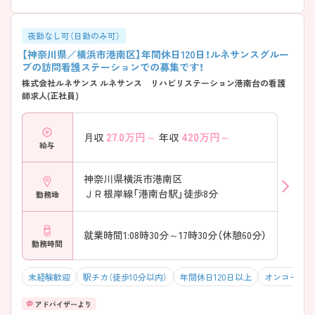
夜勤なし可（日勤のみ可）
【神奈川県／横浜市港南区】年間休日120日！ルネサンスグルー
プの訪問看護ステーションでの募集です！
株式会社ルネサンス ルネサンス リハビリステーション港南台の看護
師求人(正社員)
27.0
万円～
420
万円～
月収
年収
給与
神奈川県横浜市港南区
ＪＲ根岸線「港南台駅」徒歩8分
勤務地
就業時間1:08時30分～17時30分（休憩60分）
勤務時間
未経験歓迎
駅チカ（徒歩10分以内）
年間休日120日以上
オンコールな