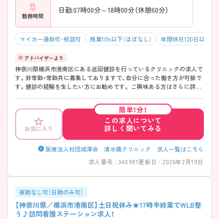
日勤:07時00分～18時00分（休憩60分）
勤務時間
マイカー通勤可・相談可
残業10h以下（ほぼなし）
年間休日120日以上
神奈川県横浜市港南区にある巡回健診を行っているクリニックの求人で
す。非常勤・常勤共に募集しておりますで、自分に合った働き方が可能で
す。健診の経験を生したい方にお勧めです。 ご興味ある方はさらに詳細
をお話しいたしますのでお気軽にご相談ください。
簡単1分！
この求人について
詳しく聞いてみる
お気に入り
医療法人社団成澤会 清水橋クリニック 求人一覧はこちら
求人番号 : 340981
更新日 : 2026年3月19日
夜勤なし可（日勤のみ可）
【神奈川県／横浜市港南区】土日祝休み★17時半終業でWLB整
う♪訪問看護ステーション求人！