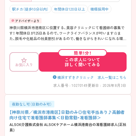
駅チカ（徒歩10分以内）
年間休日120日以上
積極採用中
神奈川県横浜市港南区に位置する、美容クリニックにて看護師の募集で
す！ 年間休日が125日あるので、ワークライフバランスが叶います☆ま
た、脱毛や化粧品の社員割引があるので、働きながらきれいになれる環境
です♪ 駅から徒歩1分の好立地なので、通勤もらくらくです◎ご興味の
ある方には、面接対策ポイントなど、さらに詳細をお話しいたしますので
簡単1分！
お気軽にご相談ください！ 《おすすめポイント》
この求人について
――――――――――――――― ■ メリハリ重視で働きやすい！
詳しく聞いてみる
お気に入り
――――――――――――――― 無理のない働き方を大切にしていま
す。 ・年間休日「125日」としっかり休める環境 ・残業は月3時間程度と少
なめ ・日祝固定休＋シフト休で生活リズム安定 → プライベートと両立
横浜すずきクリニック 求人一覧はこちら
しやすい職場です ――――――――――――――― ■ 未経験から美容
求人番号 : 10270149
更新日 : 2026年8月3日
医療に挑戦♪ ――――――――――――――― 初めてでも安心してス
タートできます。 ・美容外科／形成外科未経験OK ・業務マニュアル完備
で安心 ・複数名体制で相談しやすい環境 → 基礎からしっかり学べる環
境です ――――――――――――――― ■ 幅広い施術に関われる魅力
夜勤なし可（日勤のみ可）
――――――――――――――― 多様なスキルを身につけられます。 ・
【神奈川県／横浜市港南区】日勤のみ◎住宅手当あり♪高齢者
形成外科・美容外科・皮膚科に対応 ・レーザーや注入療法なども経験可能
向け住宅で准看護師募集＜日勤常勤・准看護師＞
・外来処置や手術補助など幅広く担当 → 専門性を広げたい方にぴったり
ALSOK介護株式会社 ALSOKケアホーム横浜港南台の准看護師求人(正社
です ――――――――――――――― ■ 地域から頼られる外来クリニ
員)
ック ――――――――――――――― バランスよく経験を積める環境