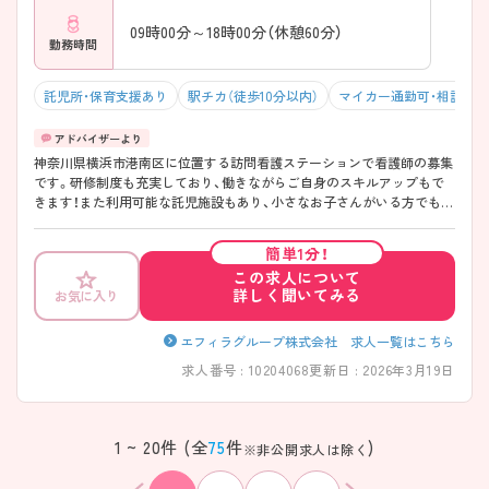
09時00分～18時00分（休憩60分）
勤務時間
託児所・保育支援あり
駅チカ（徒歩10分以内）
マイカー通勤可・相談可
神奈川県横浜市港南区に位置する訪問看護ステーションで看護師の募集
です。研修制度も充実しており、働きながらご自身のスキルアップもで
きます！また利用可能な託児施設もあり、小さなお子さんがいる方でも安
心して働くことが環境です♪こちらの求人にご興味がございましたら面
接のポイントもお伝えしますので是非ご応募お待ちしております。
簡単1分！
この求人について
詳しく聞いてみる
お気に入り
エフィラグループ株式会社 求人一覧はこちら
求人番号 : 10204068
更新日 : 2026年3月19日
該当件数
条件を
1 ~ 20件 (全
75
件
)
検索する
※非公開求人は除く
クリア
件