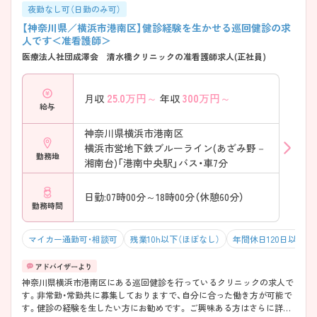
夜勤なし可（日勤のみ可）
【神奈川県／横浜市港南区】健診経験を生かせる巡回健診の求
人です＜准看護師＞
医療法人社団成澤会 清水橋クリニックの准看護師求人(正社員)
25.0
万円～
300
万円～
月収
年収
給与
神奈川県横浜市港南区
横浜市営地下鉄ブルーライン(あざみ野－
勤務地
湘南台)「港南中央駅」バス・車7分
日勤:07時00分～18時00分（休憩60分）
勤務時間
マイカー通勤可・相談可
残業10h以下（ほぼなし）
年間休日120日以上
神奈川県横浜市港南区にある巡回健診を行っているクリニックの求人で
す。非常勤・常勤共に募集しておりますで、自分に合った働き方が可能で
す。健診の経験を生したい方にお勧めです。 ご興味ある方はさらに詳細