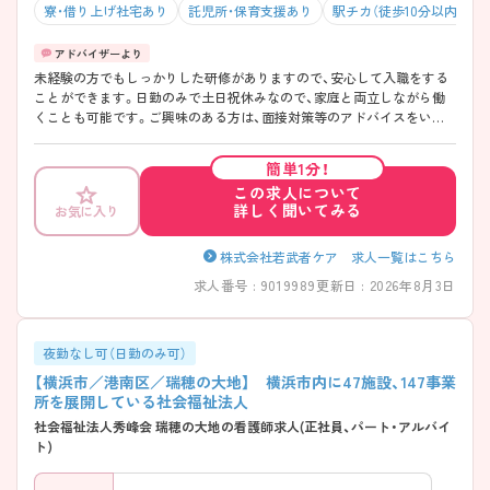
寮・借り上げ社宅あり
託児所・保育支援あり
駅チカ（徒歩10分以内）
未経験の方でもしっかりした研修がありますので、安心して入職をする
ことができます。日勤のみで土日祝休みなので、家庭と両立しながら働
くことも可能です。ご興味のある方は、面接対策等のアドバイスをいた
しますので、ぜひご相談ください。
簡単1分！
この求人について
詳しく聞いてみる
お気に入り
株式会社若武者ケア 求人一覧はこちら
求人番号 : 9019989
更新日 : 2026年8月3日
夜勤なし可（日勤のみ可）
【横浜市／港南区／瑞穂の大地】 横浜市内に47施設、147事業
所を展開している社会福祉法人
社会福祉法人秀峰会 瑞穂の大地の看護師求人(正社員、パート・アルバイ
ト)