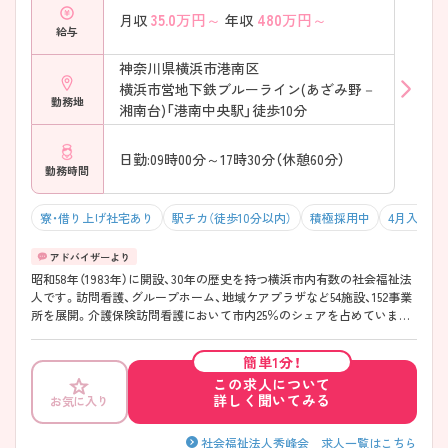
35.0
万円～
480
万円～
月収
年収
給与
神奈川県横浜市港南区
横浜市営地下鉄ブルーライン(あざみ野－
勤務地
湘南台)「港南中央駅」徒歩10分
日勤:09時00分～17時30分（休憩60分）
勤務時間
寮・借り上げ社宅あり
駅チカ（徒歩10分以内）
積極採用中
4月入職可
昭和58年（1983年）に開設、30年の歴史を持つ横浜市内有数の社会福祉法
人です。訪問看護、グループホーム、地域ケアプラザなど54施設、152事業
所を展開。介護保険訪問看護において市内25％のシェアを占めていま
す。訪問看護ステーションは現在19ヶ所あり、その全てが最寄り駅から
徒歩10分以内。充実した教育体制と福利厚生が魅力です。
簡単1分！
この求人について
詳しく聞いてみる
お気に入り
社会福祉法人秀峰会 求人一覧はこちら