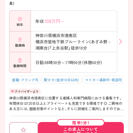
員)
――――――――――――――― ■ 検査から治療まで一貫して関われ
る！ ――――――――――――――― 患者様と継続的に関われる環境で
す。 ・内視鏡検査からポリープ切除まで対応 ・院内で医療が完結できる
330
万円～
年収
体制 ・患者様の経過を長期的に見守れる → やりがいを感じながら働け
給与
ます♪ ――――――――――――――― ■ 地域に愛される専門クリニ
ック♪ ――――――――――――――― 地域医療を支える存在として
神奈川県横浜市港南区
活躍しています。 ・上大岡エリアに根差したクリニック ・幅広い年代の
横浜市営地下鉄ブルーライン(あざみ野－
患者様が来院 ・駅から近く通勤も便利 → 地域医療に貢献したい方にも
勤務地
おすすめです！
湘南台)「上永谷駅」徒歩10分
日勤:08時30分～17時00分（休憩60分）
勤務時間
復職・ブランク可
駅チカ（徒歩10分以内）
マイカー通勤可・相談可
残
神奈川県横浜市港南区に位置する産婦人科専門病院における募集です。
年間休日は120日以上とプライベートも充実できる環境です◎ ご興味の
ある方には、面接対策ポイントなど、さらに詳細をご案内しますのでお気
軽にご相談ください！
簡単1分！
この求人について