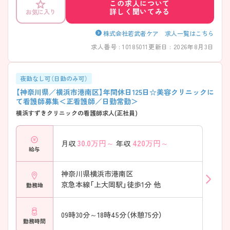
この求人について
きます★ 少しでもご興味をお持ちいただけましたら、詳細や面接ポイン
詳しく聞いてみる
お気に入り
トをご案内させていただきますので、お気軽にご相談くださいませ！
株式会社若武者ケア 求人一覧はこちら
求人番号 : 10185011
更新日 : 2026年8月3日
夜勤なし可（日勤のみ可）
【神奈川県／横浜市港南区】年間休日125日☆美容クリニックに
て看護師募集＜正看護師／日勤常勤＞
横浜すずきクリニックの看護師求人(正社員)
30.0
万円～
420
万円～
月収
年収
給与
神奈川県横浜市港南区
京急本線「上大岡駅」徒歩1分 他
勤務地
09時30分～18時45分（休憩75分）
勤務時間