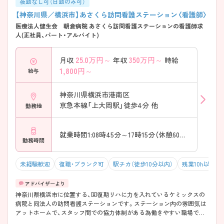
夜勤なし可（日勤のみ可）
【神奈川県／横浜市】あさくら訪問看護ステーション〈看護師〉
医療法人健生会 朝倉病院 あさくら訪問看護ステーションの看護師求
人(正社員、パート・アルバイト)
25.0
万円～
350
万円～
月収
年収
時給
1,800
円～
給与
神奈川県横浜市港南区
京急本線「上大岡駅」徒歩4分 他
勤務地
就業時間1:08時45分～17時15分（休憩60分）
勤務時間
未経験歓迎
復職・ブランク可
駅チカ（徒歩10分以内）
残業10h以下（
神奈川県横浜市に位置する、回復期リハに力を入れているケミックスの
病院と同法人の訪問看護ステーションです。ステーション内の雰囲気は
アットホームで、スタッフ間での協力体制がある為働きやすい職場でご
ざいます。興味がある方は面接対策など、お気軽に相談くださいませ。