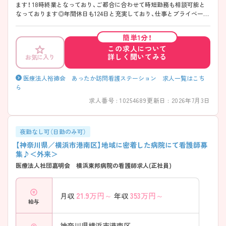
ます！ 18時終業となっており、ご都合に合わせて時短勤務も相談可能と
なっております◎年間休日も124日と充実しており、仕事とプライベート
の両立がしやすい働き方が可能です♪オンコールも入職してから先輩ス
タッフと2人で担当し、慣れてから1人で対応するので安心です！ ご興味
簡単1分！
のある方は、面接のポイントをお伝えしますのでお気軽にご連絡くださ
この求人について
い！
詳しく聞いてみる
お気に入り
医療法人裕徳会 あったか訪問看護ステーション 求人一覧はこち
ら
求人番号 : 10254689
更新日 : 2026年7月3日
夜勤なし可（日勤のみ可）
【神奈川県／横浜市港南区】地域に密着した病院にて看護師募
集♪＜外来＞
医療法人社団嘉明会 横浜東邦病院の看護師求人(正社員)
21.9
万円～
353
万円～
月収
年収
給与
神奈川県横浜市港南区