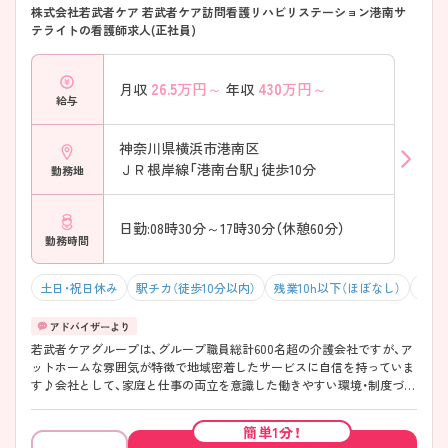
株式会社若武者ケア 若武者ケア訪問看護リハビリステーション港南サ
テライトの看護師求人(正社員)
26.5
万円～
430
万円～
月収
年収
給与
神奈川県横浜市港南区
ＪＲ根岸線「港南台駅」徒歩10分
勤務地
日勤:08時30分～17時30分（休憩60分）
勤務時間
土日・祝日休み
駅チカ（徒歩10分以内）
残業10h以下（ほぼなし）
年間
若武者ケアグループは、グループ職員総計600名超の介護会社ですが、ア
ットホームな雰囲気が特徴で地域密着したサービスに自信を持っていま
す♪会社として、家庭と仕事の両立を意識した働きやすい環境・制度づく
りに力を入れられておりますので、職員同士相談・協力しながら働く雰囲
気ができております！訪問看護未経験の方も多くご活躍されており、丁寧
簡単1分！
な教育フォロー体制も整っておりますので安心して訪問看護デビューで