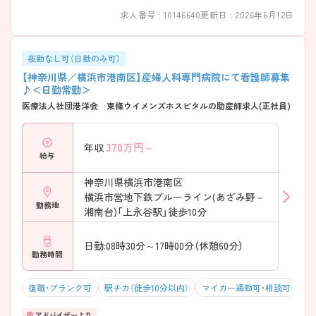
求人番号 : 10146640
更新日 : 2026年6月12日
夜勤なし可（日勤のみ可）
【神奈川県／横浜市港南区】産婦人科専門病院にて看護師募集
♪＜日勤常勤＞
医療法人社団港洋会 東條ウイメンズホスピタルの助産師求人(正社員)
370
万円～
年収
給与
神奈川県横浜市港南区
横浜市営地下鉄ブルーライン(あざみ野－
勤務地
湘南台)「上永谷駅」徒歩10分
日勤:08時30分～17時00分（休憩60分）
勤務時間
復職・ブランク可
駅チカ（徒歩10分以内）
マイカー通勤可・相談可
年