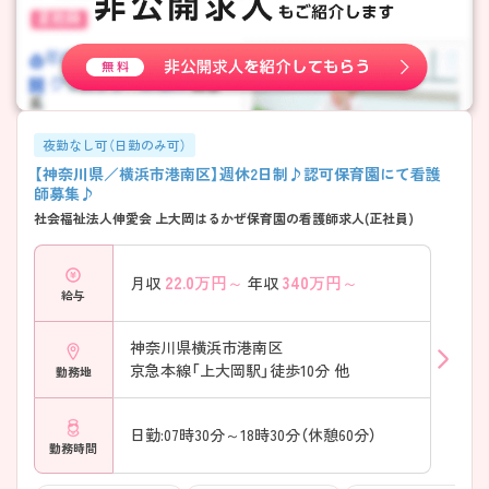
夜勤なし可（日勤のみ可）
【神奈川県／横浜市港南区】週休2日制♪認可保育園にて看護
師募集♪
社会福祉法人伸愛会 上大岡はるかぜ保育園の看護師求人(正社員)
22.0
万円～
340
万円～
月収
年収
給与
神奈川県横浜市港南区
京急本線「上大岡駅」徒歩10分 他
勤務地
日勤:07時30分～18時30分（休憩60分）
勤務時間