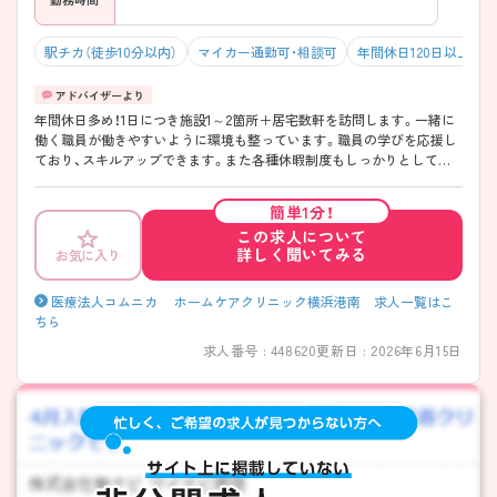
駅チカ（徒歩10分以内）
マイカー通勤可・相談可
年間休日120日以上
年間休日多め！1日につき施設1～2箇所＋居宅数軒を訪問します。一緒に
働く職員が働きやすいように環境も整っています。職員の学びを応援し
ており、スキルアップできます。また各種休暇制度もしっかりとしてお
り、安心して長く働ける職場です。人と接することが好きな方大歓迎！ご
興味のある方には面接のポイントなど、さらに詳細をお伝えいたします
簡単1分！
のでお気軽にご連絡ください。
この求人について
詳しく聞いてみる
お気に入り
医療法人コムニカ ホームケアクリニック横浜港南 求人一覧はこ
ちら
求人番号 : 448620
更新日 : 2026年6月15日