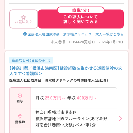
をお話しいたしますのでお気軽にご相談ください。
簡単1分！
この求人について
詳しく聞いてみる
お気に入り
医療法人社団成澤会 清水橋クリニック 求人一覧はこちら
求人番号 : 10156620
更新日 : 2026年3月19日
夜勤なし可（日勤のみ可）
【神奈川県／横浜市港南区】健診経験を生かせる巡回健診の求
人です＜看護師＞
医療法人社団成澤会 清水橋クリニックの看護師求人(正社員)
25.0
万円～
400
万円～
月収
年収
給与
神奈川県横浜市港南区
横浜市営地下鉄ブルーライン(あざみ野－
勤務地
湘南台)「港南中央駅」バス・車7分