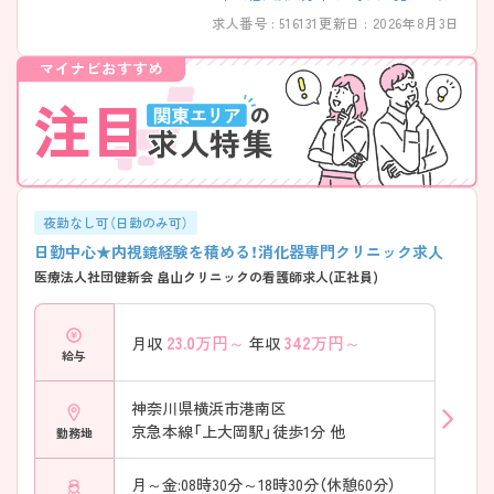
求人番号 : 516131
更新日 : 2026年8月3日
夜勤なし可（日勤のみ可）
日勤中心★内視鏡経験を積める！消化器専門クリニック求人
医療法人社団健新会 畠山クリニックの看護師求人(正社員)
23.0
万円～
342
万円～
月収
年収
給与
神奈川県横浜市港南区
京急本線「上大岡駅」徒歩1分 他
勤務地
月～金:08時30分～18時30分（休憩60分）