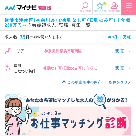
0
エリアから探す
希望の求人条件を選択
横浜市港南区(神奈川県)で夜勤なし可（日勤のみ可）｜年収
250万円～
の看護師求人・転職・募集一覧
エリアから探す
駅・路線から探す
条件項目の選択に戻る
75
求人数 :
件
※非公開求人を除く
(2026年8月6日更新)
北陸・信越
関東
資格
勤務形態
エリア
神奈川県 横浜市港南区
変更
＞
看護師、准看護師など
常勤、夜勤なし可など
雇用・
変更
＞
夜勤なし可（日勤のみ可） / 年収
東海
関西
こだわり条件
施設形態
担当業務
250万円～
病院、クリニック・診療所など
病棟、外来など
この検索条件の保存
条件をクリア
診察科目
こだわり条件
北海道・東北
中国・四国
美容外科、
未経験歓迎、
循環器内科など
土日祝休みなど
九州・沖縄
年収
雇用形態
年収500万円以上など
正社員、契約社員など