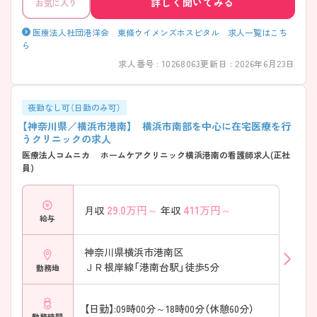
詳しく聞いてみる
お気に入り
医療法人社団港洋会 東條ウイメンズホスピタル 求人一覧はこち
ら
求人番号 : 10268063
更新日 : 2026年6月23日
夜勤なし可（日勤のみ可）
【神奈川県／横浜市港南】 横浜市南部を中心に在宅医療を行
うクリニックの求人
医療法人コムニカ ホームケアクリニック横浜港南の看護師求人(正社
員)
29.0
万円～
411
万円～
月収
年収
給与
神奈川県横浜市港南区
ＪＲ根岸線「港南台駅」徒歩5分
勤務地
【日勤】:09時00分～18時00分（休憩60分）
勤務時間