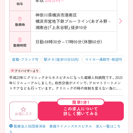
330
万円～
年収
給与
神奈川県横浜市港南区
横浜市営地下鉄ブルーライン(あざみ野－
勤務地
湘南台)「上永谷駅」徒歩10分
日勤:08時30分～17時00分（休憩60分）
勤務時間
復職・ブランク可
駅チカ（徒歩10分以内）
マイカー通勤可・相談可
年
平成22年にクリニックからホスピタルになった産婦人科病院です。2023
年にリニューアルしました。自然分娩がメインで、アロマトリートメン
トケアなども行っています。 クリニックの時の体制を変えない為に、看
護師長を置いていません。毎日チームリーダーを設けて動いています。
全体的にフラットな環境で何かがあれば看護師さん同士で話し合って、
簡単1分！
院長に報告しているので現場の声が反映されやすい環境です。 ご興味あ
この求人について
りましたら是非、お問い合わせください♪
詳しく聞いてみる
お気に入り
医療法人社団港洋会 東條ウイメンズホスピタル 求人一覧はこち
ら