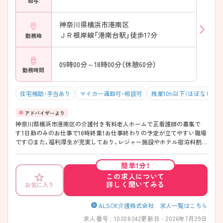
給与
神奈川県横浜市港南区
ＪＲ根岸線「港南台駅」徒歩17分
勤務地
09時00分～18時00分（休憩60分）
勤務時間
住宅補助・手当あり
マイカー通勤可・相談可
残業10h以下（ほぼなし）
神奈川県横浜市港南区の介護付き有料老人ホームで正看護師の募集で
す！日勤のみのお仕事で18時終業！お仕事終わりの予定が立てやすい職場
です◎また、福利厚生が充実しており、レジャー施設やホテル宿泊料割引
があるのも嬉しいポイント♪ご興味のある方は面接ポイントをお伝えし
ますので、お気軽にご連絡ください！
簡単1分！
この求人について
詳しく聞いてみる
お気に入り
ALSOK介護株式会社 求人一覧はこちら
求人番号 : 10208242
更新日 : 2026年7月29日