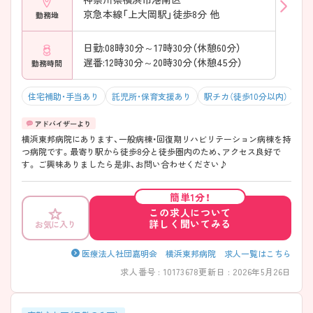
京急本線「上大岡駅」徒歩8分 他
勤務地
日勤:08時30分～17時30分（休憩60分）
遅番:12時30分～20時30分（休憩45分）
勤務時間
住宅補助・手当あり
託児所・保育支援あり
駅チカ（徒歩10分以内）
残
横浜東邦病院にあります、一般病棟・回復期リハビリテーション病棟を持
つ病院です。最寄り駅から徒歩8分と徒歩圏内のため、アクセス良好で
す。 ご興味ありましたら是非、お問い合わせください♪
簡単1分！
この求人について
詳しく聞いてみる
お気に入り
医療法人社団嘉明会 横浜東邦病院 求人一覧はこちら
求人番号 : 10173678
更新日 : 2026年5月26日