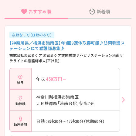
おすすめ順
新着順
フリーワード検索
夜勤なし可（日勤のみ可）
【神奈川県／横浜市港南区】年1回9連休取得可能♪訪問看護ス
テーションにて看護師募集♪
株式会社若武者ケア 若武者ケア訪問看護リハビリステーション港南サ
テライトの看護師求人(正社員)
450
万円～
年収
給与
神奈川県横浜市港南区
ＪＲ根岸線「港南台駅」徒歩7分
勤務地
日勤:08時30分～17時30分（休憩60分）
勤務時間