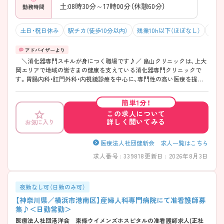
土:08時30分～17時00分（休憩60分）
勤務時間
土日・祝日休み
駅チカ（徒歩10分以内）
残業10h以下（ほぼなし）
年間
＼消化器専門スキルが身につく職場です♪／ 畠山クリニックは、上大
岡エリアで地域の皆さまの健康を支えている消化器専門クリニックで
す。胃腸内科・肛門外科・内視鏡診療を中心に、専門性の高い医療を提供
しており、胃カメラや大腸カメラなどの内視鏡検査にも力を入れていま
す。複数の専門医による診療体制が整っているため、消化器分野を学び
簡単1分！
ながら経験を積みたい方にもおすすめの環境です。また、検査だけでな
この求人について
くポリープ切除などの処置にも対応しており、患者様の検査前後を含め
詳しく聞いてみる
お気に入り
た継続的な関わりができる点も魅力。クリニック勤務のため「日勤帯中
心」で働けることに加え、駅から近く通勤しやすい環境も整っています。
地域医療に貢献しながら専門性を高めたい方におすすめの求人です！
医療法人社団健新会 求人一覧はこちら
――――――――――――――― ■ 「内視鏡分野」を深く学べる！
求人番号 : 339818
更新日 : 2026年8月3日
――――――――――――――― 消化器・内視鏡領域に特化した環境で
す。 ・胃カメラ・大腸カメラの実績が豊富 ・検査介助や処置関連業務に携
われる ・消化器看護の知識や経験を深められる → 専門性を高めたい方
にぴったりの職場です♪ ――――――――――――――― ■ 日勤中心
夜勤なし可（日勤のみ可）
で無理なく働ける♪ ――――――――――――――― クリニックなら
【神奈川県／横浜市港南区】産婦人科専門病院にて准看護師募
ではの働きやすさがあります。 ・「日勤帯中心」の勤務体制 ・生活リズム
集♪＜日勤常勤＞
を整えやすい環境 ・ご家庭やプライベートとの両立も目指しやすい →
医療法人社団港洋会 東條ウイメンズホスピタルの准看護師求人(正社
長く安定して働きたい方にもおすすめです！