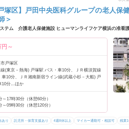
戸塚区】戸田中央医科グループの老人保
師＞
ステム 介護老人保健施設 ヒューマンライフケア横浜の准看護
万円～
浜市戸塚区
線(東京－熱海) 戸塚駅 バス・車10分、ＪＲ横須賀線
・車10分、ＪＲ湘南新宿ライン線(武蔵小杉－大船) 戸
車10分…ほか
0分～17時30分（休憩60分）
0分～09時30分（休憩120分）
当あり
託児所・保育支援あり
4週8休以上
マイカー通勤可・相談可
残業