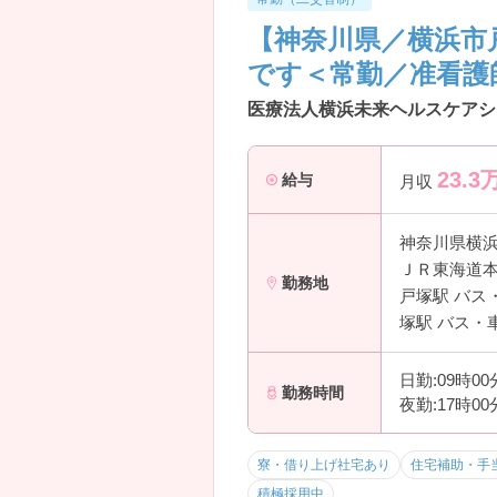
【神奈川県／横浜市
です＜常勤／准看護
医療法人横浜未来ヘルスケアシ
23.3
給与
月収
神奈川県横
ＪＲ東海道本
勤務地
戸塚駅 バス
塚駅 バス・
日勤:09時0
勤務時間
夜勤:17時0
寮・借り上げ社宅あり
住宅補助・手
積極採用中