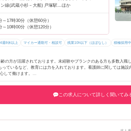
ン線(武蔵小杉－大船) 戸塚駅…ほか
0分～17時30分（休憩60分）
0分～10時00分（休憩120分）
4週8休以上
マイカー通勤可・相談可
残業10h以下（ほぼなし）
積極採用
ご年齢の方が活躍されております。未経験やブランクのある方も多数入職
をもっているなど、教育には力を入れております。看護師に関しては施設
心して働けます。
研修／階層別マネジメント研修／資格取得対策講座 等も行っておりま
お伝えします。お気軽にお問い合わせ下さい。
この求人について詳しく聞いてみ
求人番号