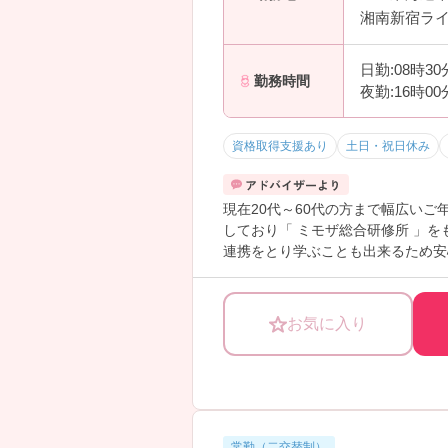
湘南新宿ライ
日勤:08時3
勤務時間
夜勤:16時0
資格取得支援あり
土日・祝日休み
現在20代～60代の方まで幅広い
しており「 ミモザ総合研修所 」
連携をとり学ぶことも出来るため安
スキルアップ研修／サービス分野別
ご興味のある方は面接のポイントを
お気に入り
常勤（二交替制）