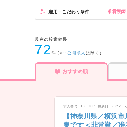
准看護師
雇用・こだわり条件
現在の検索結果
72
件 (※
非公開求人
は除く)
おすすめ順
求人番号 : 10118143
更新日 : 2026年
【神奈川県／横浜市
集です＜非常勤／准