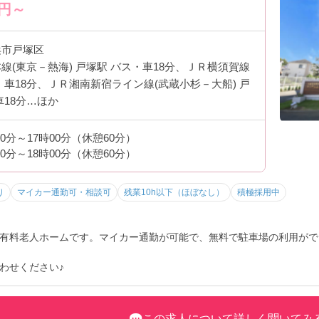
円～
浜市戸塚区
線(東京－熱海) 戸塚駅 バス・車18分、ＪＲ横須賀線
・車18分、ＪＲ湘南新宿ライン線(武蔵小杉－大船) 戸
車18分…ほか
00分～17時00分（休憩60分）
00分～18時00分（休憩60分）
り
マイカー通勤可・相談可
残業10h以下（ほぼなし）
積極採用中
有料老人ホームです。マイカー通勤が可能で、無料で駐車場の利用がで
わせください♪
この求人について詳しく聞いてみ