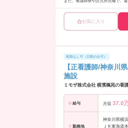
また、看護師寮や託児所完備で、遠
ご興味ある方には、面接対策ポイン
お気に入り
夜勤なし可（日勤のみ可）
【正看護師/神奈川
施設
ミモザ株式会社 横濱楓苑の看護
37.0
給与
月収
神奈川県横
ＪＲ東海道本
勤務地