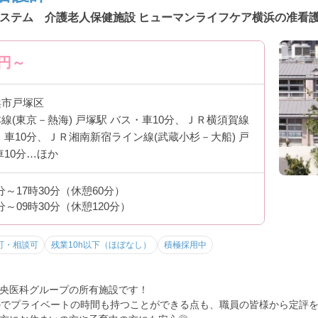
ステム 介護老人保健施設 ヒューマンライフケア横浜の准看護
円～
浜市戸塚区
線(東京－熱海) 戸塚駅 バス・車10分、ＪＲ横須賀線
・車10分、ＪＲ湘南新宿ライン線(武蔵小杉－大船) 戸
車10分…ほか
0分～17時30分（休憩60分）
0分～09時30分（休憩120分）
可・相談可
残業10h以下（ほぼなし）
積極採用中
央医科グループの所有施設です！
のでプライベートの時間も持つことができる点も、職員の皆様から定評