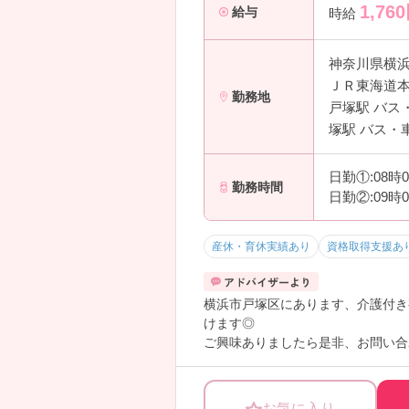
1,760
給与
時給
神奈川県横
ＪＲ東海道本
勤務地
戸塚駅 バス
塚駅 バス・
日勤①:08時
勤務時間
日勤②:09時
産休・育休実績あり
資格取得支援あ
横浜市戸塚区にあります、介護付き
けます◎
ご興味ありましたら是非、お問い合
お気に入り