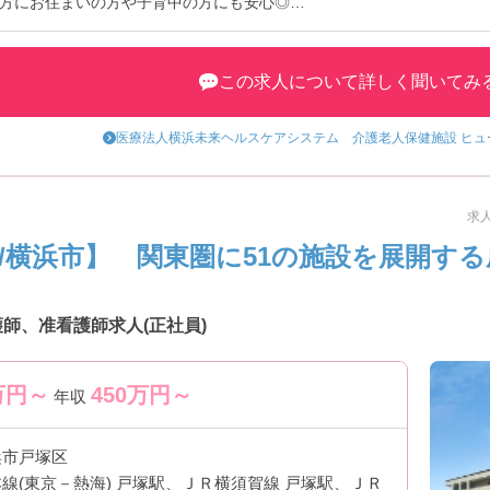
方にお住まいの方や子育中の方にも安心◎
トなど、さらに詳細をお話しいたしますのでお気軽にご相談ください！
この求人について詳しく聞いてみ
医療法人横浜未来ヘルスケアシステム 介護老人保健施設 ヒ
求人
県/横浜市】 関東圏に51の施設を展開す
師、准看護師求人(正社員)
万円～
450
万円～
年収
浜市戸塚区
線(東京－熱海) 戸塚駅、ＪＲ横須賀線 戸塚駅、ＪＲ