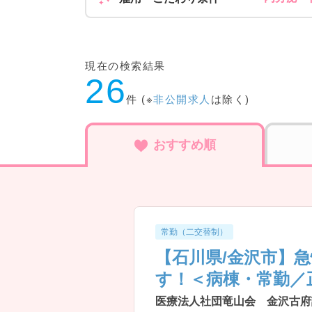
現在の検索結果
26
件 (※
非公開求人
は除く)
おすすめ順
常勤（二交替制）
【石川県/金沢市】
す！＜病棟・常勤／
医療法人社団竜山会 金沢古府