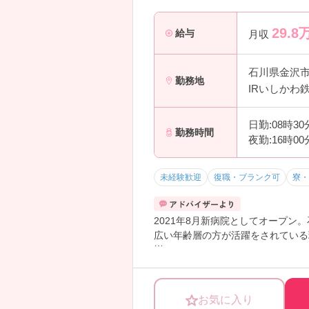
29.8
給与
月収
石川県金沢
勤務地
IRいしかわ
日勤:08時3
勤務時間
夜勤:16時0
未経験歓迎
復職・ブランク可
寮・
2021年8月新病院としてオープ
広い年齢層の方が活躍をされている
経験者の方から未経験の方までご興
お気に入り