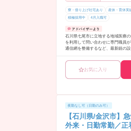
寮・借り上げ社宅あり
産休・育休実
積極採用中
4月入職可
石川県七尾市に立地する地域医療の
を利用して問い合わせに専門職員が
通信網を整備するなど、最新鋭の設
日本サービス大賞総務大臣賞を受賞し
お気に入り
夜勤なし可（日勤のみ可）
【石川県/金沢市】
外来・日勤常勤／正