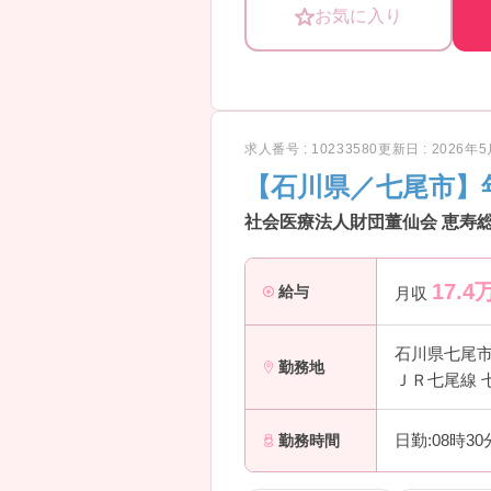
お気に入り
求人番号 : 10233580
更新日 : 2026年
【石川県／七尾市】
社会医療法人財団董仙会 恵寿総
17.4
給与
月収
石川県七尾
勤務地
ＪＲ七尾線 
日勤:08時3
勤務時間