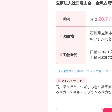
医療法人社団竜山会 金沢古府
20.7
給与
月収
石川県金沢
勤務地
IRいしかわ
日勤:08時3
勤務時間
土曜日:08時
未経験歓迎
復職・ブランク可
寮・
石川県金沢市に位置する急性期医療
る環境、スキルアップできる環境な
経験者の方から未経験の方までご興