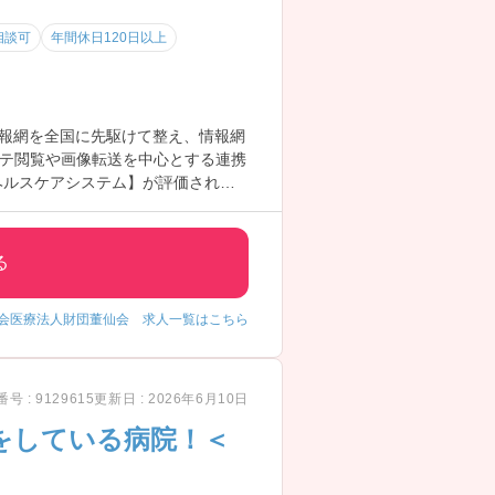
相談可
年間休日120日以上
情報網を全国に先駆けて整え、情報網
テ閲覧や画像転送を中心とする連携
ヘルスケアシステム】が評価され、
る
会医療法人財団董仙会 求人一覧はこちら
号 : 9129615
更新日 : 2026年6月10日
をしている病院！＜