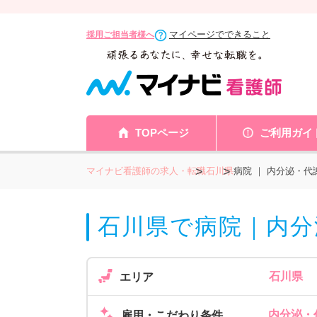
マイページでできること
採用ご担当者様へ
TOPページ
ご利用ガイ
マイナビ看護師の求人・転職
石川県
病院 ｜ 内分泌・
石川県で病院｜内分
石川県
エリア
内分泌・代
雇用・こだわり条件