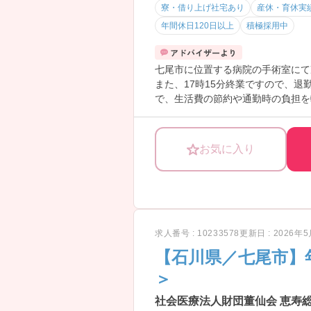
寮・借り上げ社宅あり
産休・育休実
年間休日120日以上
積極採用中
七尾市に位置する病院の手術室にて
また、17時15分終業ですので、
で、生活費の節約や通勤時の負担を
お気に入り
求人番号 : 10233578
更新日 : 2026年
【石川県／七尾市】
＞
社会医療法人財団董仙会 恵寿