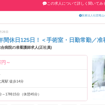
この求人について詳しく聞いてみ
医療法人社団竜山
5月26日
年間休日125日！＜手術室・日勤常勤／准
合病院の准看護師求人(正社員)
万円～
市
七尾駅 徒歩14分
0分～17時15分（休憩45分）