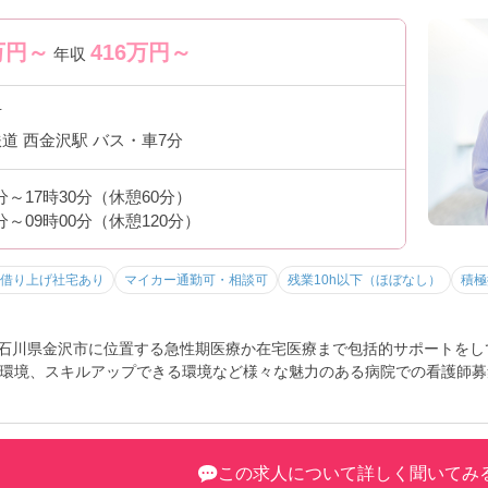
万円～
416
万円～
年収
市
鉄道 西金沢駅 バス・車7分
0分～17時30分（休憩60分）
0分～09時00分（休憩120分）
借り上げ社宅あり
マイカー通勤可・相談可
残業10h以下（ほぼなし）
積極
ン。石川県金沢市に位置する急性期医療か在宅医療まで包括的サポートを
環境、スキルアップできる環境など様々な魅力のある病院での看護師募
味をお持ちの方には詳細の情報や面接のポイントをお伝えしますのでお
この求人について詳しく聞いてみ