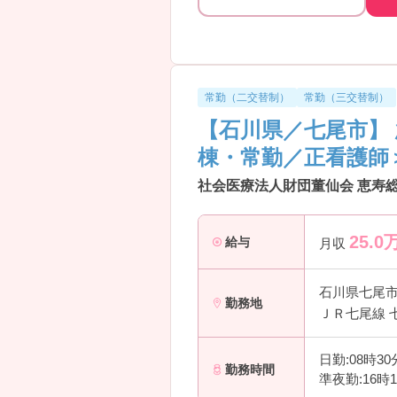
常勤（二交替制）
常勤（三交替制）
【石川県／七尾市】
棟・常勤／正看護師
社会医療法人財団董仙会 恵寿
25.0
給与
月収
石川県七尾
勤務地
ＪＲ七尾線 
日勤:08時3
勤務時間
準夜勤:16時