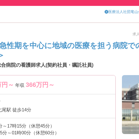
医療法人社団竜山
求人
 急性期を中心に地域の医療を担う病院で
＞
総合病院の看護師求人(契約社員・嘱託社員)
万円～
366
万円～
年収
市
七尾駅 徒歩14分
0分～17時15分（休憩45分）
15分～01時00分（休憩60分）