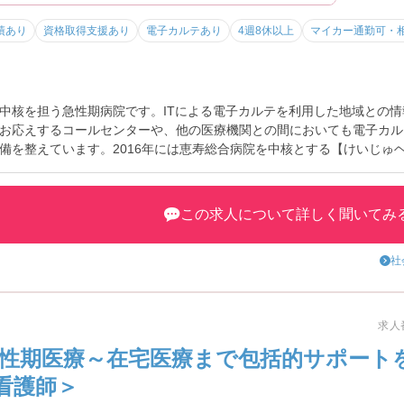
績あり
資格取得支援あり
電子カルテあり
4週8休以上
マイカー通勤可・
中核を担う急性期病院です。ITによる電子カルテを利用した地域との
お応えするコールセンターや、他の医療機関との間においても電子カル
備を整えています。2016年には恵寿総合病院を中核とする【けいじゅ
ております!!
この求人について詳しく聞いてみ
社
求人番
急性期医療～在宅医療まで包括的サポート
看護師＞