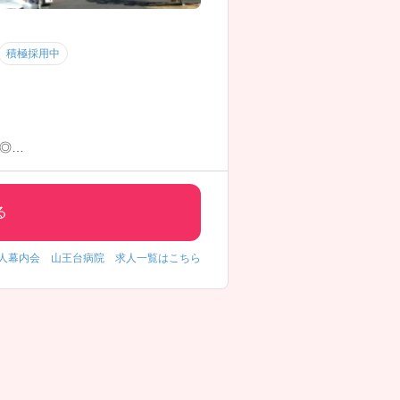
積極採用中
。
◎
る
人幕内会 山王台病院 求人一覧はこちら