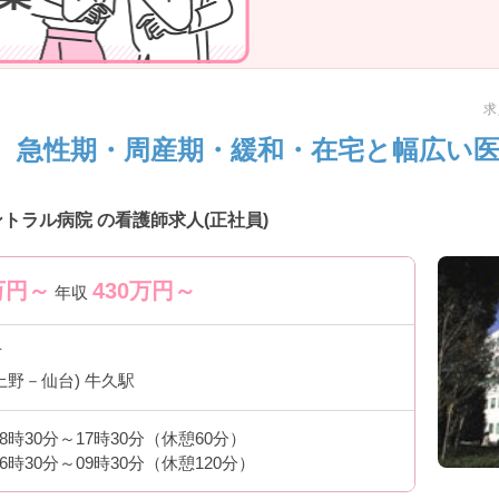
求
 急性期・周産期・緩和・在宅と幅広い
トラル病院 の看護師求人(正社員)
万円～
430
万円～
年収
市
上野－仙台) 牛久駅
8時30分～17時30分（休憩60分）
6時30分～09時30分（休憩120分）