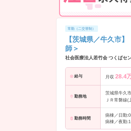
常勤（二交替制）
【茨城県／牛久市】
師＞
社会医療法人若竹会 つくばセン
28.4
給与
月収
茨城県牛久
勤務地
ＪＲ常磐線(
病棟／日勤:0
勤務時間
病棟／夜勤:1