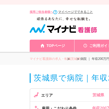
マイページでできること
採用ご担当者様へ
TOPページ
ご利用ガイ
マイナビ看護師の求人・転職
茨城県
病院 ｜ 年収200
茨城県で病院｜年収
茨城県
エリア
年収200
雇用・こだわり条件