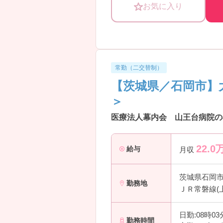
お気に入り
常勤（二交替制）
【茨城県／石岡市】
＞
医療法人幕内会 山王台病院の
22.0
給与
月収
茨城県石岡
勤務地
ＪＲ常磐線(上
日勤:08時0
勤務時間