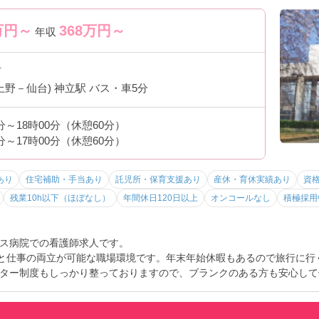
万円～
368
万円～
年収
市
上野－仙台) 神立駅 バス・車5分
0分～18時00分（休憩60分）
0分～17時00分（休憩60分）
あり
住宅補助・手当あり
託児所・保育支援あり
産休・育休実績あり
資
残業10h以下（ほぼなし）
年間休日120日以上
オンコールなし
積極採用
ス病院での看護師求人です。
トと仕事の両立が可能な職場環境です。年末年始休暇もあるので旅行に行
ター制度もしっかり整っておりますので、ブランクのある方も安心して
所をご利用できますので小さなお子さまを育てながら働いている方も多
しいたしますのでお気軽にご相談ください。