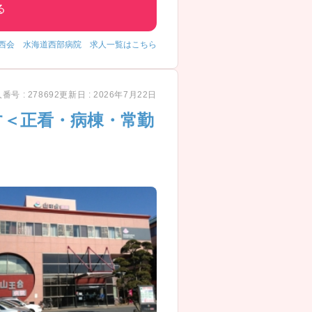
る
西会 水海道西部病院 求人一覧はこちら
番号 : 278692
更新日 : 2026年7月22日
す＜正看・病棟・常勤