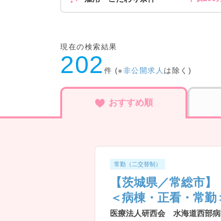
現在の検索結果
202
件 (※
非公開求人
は除く)
おすすめ順
常勤（二交替制）
【茨城県／常総市】
＜病棟・正看・常勤
医療法人研西会 水海道西部病