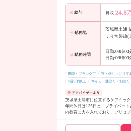
24.8
給与
月収
茨城県土浦
勤務地
ＪＲ常磐線(
日勤:09時0
勤務時間
日勤:08時0
復職・ブランク可
寮・借り上げ社宅
4週8休以上
マイカー通勤可・相談可
茨城県土浦市に位置するケアミック
年間休日は126日と、プライベー
内教育に力を入れており、プリセプ
ら預けることのできる24時間託児
策ポイントなど、さらに詳細をお話