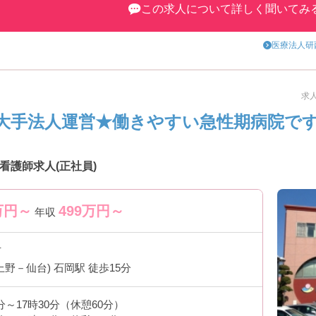
この求人について詳しく聞いてみ
医療法人研
求人
大手法人運営★働きやすい急性期病院で
看護師求人(正社員)
万円～
499
万円～
年収
市
野－仙台) 石岡駅 徒歩15分
3分～17時30分（休憩60分）