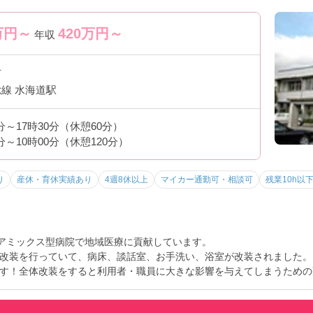
万円～
420
万円～
年収
市
線 水海道駅
0分～17時30分（休憩60分）
0分～10時00分（休憩120分）
り
産休・育休実績あり
4週8休以上
マイカー通勤可・相談可
残業10h以
ケアミックス型病院で地域医療に貢献しています。
改装を行っていて、病床、談話室、お手洗い、浴室が改装されました。
す！全体改装をすると利用者・職員に大きな影響を与えてしまうための
整えています。
トなど、さらに詳細をお話しいたしますのでお気軽にご相談ください。