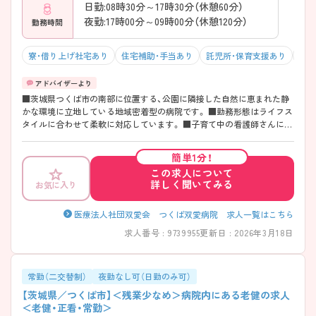
日勤:08時30分～17時30分（休憩60分）
夜勤:17時00分～09時00分（休憩120分）
勤務時間
寮・借り上げ社宅あり
住宅補助・手当あり
託児所・保育支援あり
マイ
■茨城県つくば市の南部に位置する、公園に隣接した自然に恵まれた静
かな環境に立地している地域密着型の病院です。 ■勤務形態はライフス
タイルに合わせて柔軟に対応しています。 ■子育て中の看護師さんには
24時間託児所を完備しております。 ■中途入職の方にも充実した教育体
制がございます。
簡単1分！
この求人について
詳しく聞いてみる
お気に入り
医療法人社団双愛会 つくば双愛病院 求人一覧はこちら
求人番号 : 9739955
更新日 : 2026年3月18日
常勤（二交替制）
夜勤なし可（日勤のみ可）
【茨城県／つくば市】＜残業少なめ＞病院内にある老健の求人
＜老健・正看・常勤＞