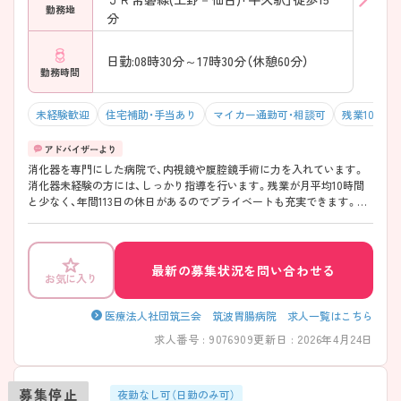
勤務地
分
日勤:08時30分～17時30分（休憩60分）
勤務時間
未経験歓迎
住宅補助・手当あり
マイカー通勤可・相談可
残業10h以
消化器を専門にした病院で、内視鏡や腹腔鏡手術に力を入れています。
消化器未経験の方には、しっかり指導を行います。残業が月平均10時間
と少なく、年間113日の休日があるのでプライベートも充実できます。ご
興味ある方には、面接対策ポイントなど、さらに詳細をお話しいたします
のでお気軽にご相談ください。
最新の募集状況を問い合わせる
お気に入り
医療法人社団筑三会 筑波胃腸病院 求人一覧はこちら
求人番号 : 9076909
更新日 : 2026年4月24日
募集停止
夜勤なし可（日勤のみ可）