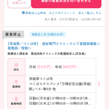
最新の募集状況を問い合わせる
お気に入り
医療法人山粋会 みどりのクリニック 求人一覧はこちら
求人番号 : 279293
更新日 : 2026年4月14日
募集停止
夜勤なし可（日勤のみ可）
【茨城県／つくば市】 透析専門クリニックにて看護師募集＜
看護師／常勤＞
医療法人博友会 菊池内科クリニックの看護師求人(正社員)
23.0
万円～
368
万円～
月収
年収
給与
茨城県つくば市
つくばエクスプレス「万博記念公園(茨城)
勤務地
駅」バス・車8分 他
日勤A（月水金）:07時00分～15時30分（休憩90分）
日勤B（火木土）:07時00分～14時00分（休憩60分）
勤務時間