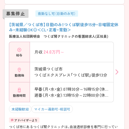
募集停止
夜勤なし可（日勤のみ可）
【茨城県／つくば市】日勤のみ！つくば駅徒歩15分・日曜固定休
み・未経験OK◎＜CL・正看・常勤＞
医療法人社団興明会 つくば腎クリニックの看護師求人(正社員)
24.0
万円～
月収
給与
茨城県つくば市
つくばエクスプレス「つくば駅」徒歩13分
勤務地
早番（月・水・金）:07時30分～16時15分（休憩60分）
遅番（月・水・金）:13時15分～22時00分（休憩60分）
勤務時間
未経験歓迎
マイカー通勤可・相談可
つくば市にあるつくば腎クリニックは、血液透析診療を専門に行ってい