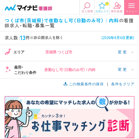
0
エリアから探す
希望の求人条件を選択
つくば市(茨城県)で夜勤なし可（日勤のみ可）｜内科
の看護
師求人・転職・募集一覧
エリアから探す
駅・路線から探す
条件項目の選択に戻る
13
求人数 :
件
※非公開求人を除く
(2026年8月6日更新)
北陸・信越
関東
資格
勤務形態
エリア
茨城県 つくば市
変更
＞
看護師、准看護師など
常勤、夜勤なし可など
雇用・
変更
＞
夜勤なし可（日勤のみ可） / 内科
東海
関西
こだわり条件
施設形態
担当業務
病院、クリニック・診療所など
病棟、外来など
この検索条件の保存
条件をクリア
診察科目
こだわり条件
北海道・東北
中国・四国
美容外科、
未経験歓迎、
循環器内科など
土日祝休みなど
九州・沖縄
年収
雇用形態
年収500万円以上など
正社員、契約社員など