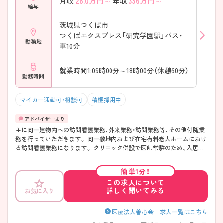
28.0
万円～
336
万円～
月収
年収
給与
茨城県つくば市
つくばエクスプレス「研究学園駅」バス・
勤務地
車10分
就業時間1:09時00分～18時00分（休憩60分）
勤務時間
マイカー通勤可・相談可
積極採用中
主に同一建物内への訪問看護業務、外来業務・訪問業務等、その他付随業
務を行っていただきます。 同一敷地内および在宅有料老人ホームにおけ
る訪問看護業務になります。 クリニック併設で医師常駐のため、入居者
様の急変時など医療との連携がスムーズですので安心して働いていただ
けます。
簡単1分！
この求人について
詳しく聞いてみる
お気に入り
医療法人善心会 求人一覧はこちら