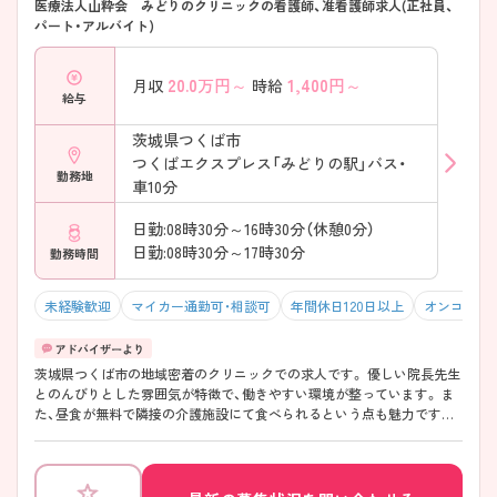
医療法人山粋会 みどりのクリニックの看護師、准看護師求人(正社員、
パート・アルバイト)
20.0
万円～
1,400
円～
月収
時給
給与
茨城県つくば市
つくばエクスプレス「みどりの駅」バス・
勤務地
車10分
日勤:08時30分～16時30分（休憩0分）
日勤:08時30分～17時30分
勤務時間
未経験歓迎
マイカー通勤可・相談可
年間休日120日以上
オンコール
茨城県つくば市の地域密着のクリニックでの求人です。 優しい院長先生
とのんびりとした雰囲気が特徴で、働きやすい環境が整っています。 ま
た、昼食が無料で隣接の介護施設にて食べられるという点も魅力です。
定着率も抜群によく希少なクリニックの求人です！ ご興味のある方には
面接ポイント等更に詳細をお話致しますので、お気軽にお問い合わせく
ださいませ。