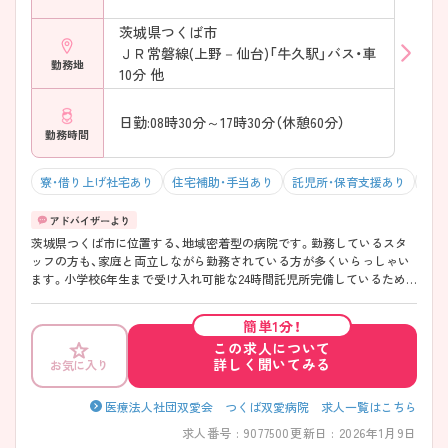
茨城県つくば市
ＪＲ常磐線(上野－仙台)「牛久駅」バス・車
勤務地
10分 他
日勤:08時30分～17時30分（休憩60分）
勤務時間
寮・借り上げ社宅あり
住宅補助・手当あり
託児所・保育支援あり
マイ
茨城県つくば市に位置する、地域密着型の病院です。勤務しているスタ
ッフの方も、家庭と両立しながら勤務されている方が多くいらっしゃい
ます。小学校6年生まで受け入れ可能な24時間託児所完備しているため、
子育て中の方も活躍できます。また、独身寮はもちろん世帯寮も完備し
ているため、若手の方からベテランの方まで活躍されていらっしゃいま
簡単1分！
す。プライベートと両立しながら、勤務していきたい方におすすめです！
この求人について
詳しく聞いてみる
お気に入り
医療法人社団双愛会 つくば双愛病院 求人一覧はこちら
求人番号 : 9077500
更新日 : 2026年1月9日