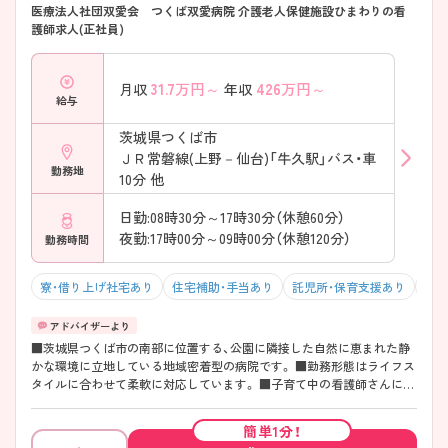
医療法人社団双愛会 つくば双愛病院 介護老人保健施設ひまわりの看
護師求人(正社員)
31.7
万円～
426
万円～
月収
年収
給与
茨城県つくば市
ＪＲ常磐線(上野－仙台)「牛久駅」バス・車
勤務地
10分 他
日勤:08時30分～17時30分（休憩60分）
夜勤:17時00分～09時00分（休憩120分）
勤務時間
寮・借り上げ社宅あり
住宅補助・手当あり
託児所・保育支援あり
マイ
■茨城県つくば市の南部に位置する、公園に隣接した自然に恵まれた静
かな環境に立地している地域密着型の病院です。 ■勤務形態はライフス
タイルに合わせて柔軟に対応しています。 ■子育て中の看護師さんには
24時間託児所を完備しております。 ■中途入職の方にも充実した教育体
制がございます。
簡単1分！