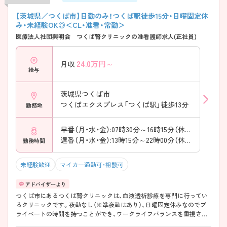
【茨城県／つくば市】日勤のみ！つくば駅徒歩15分・日曜固定休
み・未経験OK◎＜CL・准看・常勤＞
医療法人社団興明会 つくば腎クリニックの准看護師求人(正社員)
24.0
万円～
月収
給与
茨城県つくば市
つくばエクスプレス「つくば駅」徒歩13分
勤務地
早番（月・水・金）:07時30分～16時15分（休憩60分）
遅番（月・水・金）:13時15分～22時00分（休憩60分）
勤務時間
未経験歓迎
マイカー通勤可・相談可
つくば市にあるつくば腎クリニックは、血液透析診療を専門に行ってい
るクリニックです。夜勤なし（※準夜勤はあり）、日曜固定休みなのでプ
ライベートの時間を持つことができ、ワークライフバランスを重視され
る方におすすめです。 また、透析業務研修など研修制度が充実しており、