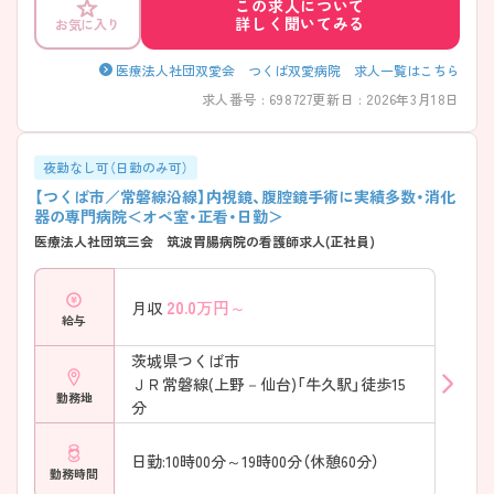
この求人について
詳しく聞いてみる
お気に入り
医療法人社団双愛会 つくば双愛病院 求人一覧はこちら
求人番号 : 698727
更新日 : 2026年3月18日
夜勤なし可（日勤のみ可）
【つくば市／常磐線沿線】内視鏡、腹腔鏡手術に実績多数・消化
器の専門病院＜オペ室・正看・日勤＞
医療法人社団筑三会 筑波胃腸病院の看護師求人(正社員)
20.0
万円～
月収
給与
茨城県つくば市
ＪＲ常磐線(上野－仙台)「牛久駅」徒歩15
勤務地
分
日勤:10時00分～19時00分（休憩60分）
勤務時間