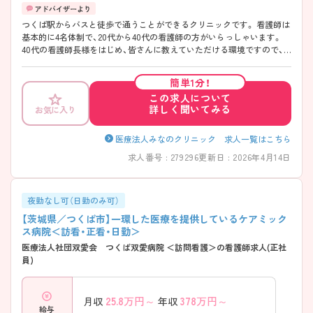
つくば駅からバスと徒歩で通うことができるクリニックです。 看護師は
基本的に4名体制で、20代から40代の看護師の方がいらっしゃいます。
40代の看護師長様をはじめ、皆さんに教えていただける環境ですので、
ブランクや経験の少ない方も安心です。
簡単1分！
この求人について
詳しく聞いてみる
お気に入り
医療法人みなのクリニック 求人一覧はこちら
求人番号 : 279296
更新日 : 2026年4月14日
夜勤なし可（日勤のみ可）
【茨城県／つくば市】一環した医療を提供しているケアミック
ス病院＜訪看・正看・日勤＞
医療法人社団双愛会 つくば双愛病院 ＜訪問看護＞の看護師求人(正社
員)
25.8
万円～
378
万円～
月収
年収
給与