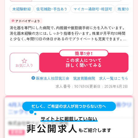
未経験歓迎
住宅補助・手当あり
マイカー通勤可・相談可
残業10h以
消化器を専門にした病院で、内視鏡や腹腔鏡手術に力を入れています。
消化器未経験の方には、しっかり指導を行います。残業が月平均10時間
と少なく、年間113日の休日があるのでプライベートも充実できます。ご
興味ある方には、面接対策ポイントなど、さらに詳細をお話しいたします
のでお気軽にご相談ください。
簡単1分！
この求人について
詳しく聞いてみる
お気に入り
医療法人社団筑三会 筑波胃腸病院 求人一覧はこちら
求人番号 : 9076906
更新日 : 2026年6月2日