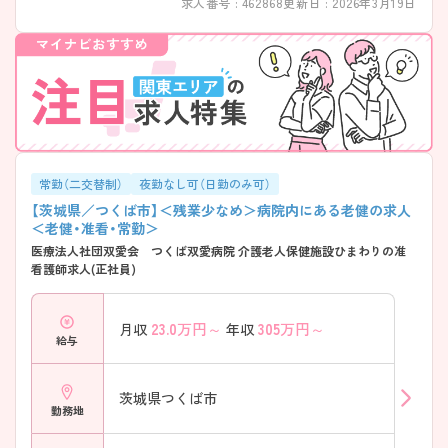
求人番号 : 462868
更新日 : 2026年3月19日
常勤（二交替制）
夜勤なし可（日勤のみ可）
【茨城県／つくば市】＜残業少なめ＞病院内にある老健の求人
＜老健・准看・常勤＞
医療法人社団双愛会 つくば双愛病院 介護老人保健施設ひまわりの准
看護師求人(正社員)
23.0
万円～
305
万円～
月収
年収
給与
茨城県つくば市
勤務地