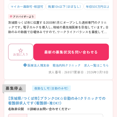
マイカー通勤可・相談可
残業10h以下（ほぼなし）
年収500万円以上可
茨城県つくば市に位置する2005年1月にオープンした透析専門のクリニ
ックです。電子カルテを導入し、地域の最先端医療を目指しています。日
勤のみの勤務で日曜休みですので、ワークライフバランスを重視して働
きたい方にオススメです。また、有給休暇消化率90％と有給休暇が取得
しやすい環境です。無料駐車場完備、マイカー通勤も可能ですので通勤
に便利です。 ご興味ある方には、面接対策ポイントなど、さらに詳細をお
話しいたしますのでお気軽にご相談ください。
最新の募集状況を問い合わせる
お気に入り
医療法人博友会 菊池内科クリニック 求人一覧はこちら
求人番号 : 268577
更新日 : 2026年3月18日
募集停止
夜勤なし可（日勤のみ可）
【茨城県/つくば市】ブランクOK☆日勤のみ！クリニックでの
看護師求人です〈看護師・准OK！〉
名称非公開 ※詳細はお問い合わせください