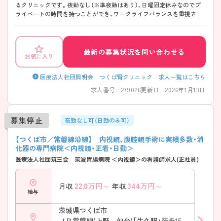
るクリニックです。夜勤なし（※準夜勤はあり）、日曜固定休みなのでプ
ライベートの時間を持つことができ、ワークライフバランスを重視され
る方におすすめです。 また、透析業務研修など研修制度が充実しており、
未経験から透析のプロフェッショナルを目指せます。 ご興味のある方は
ぜひお問い合わせください。
最新の募集状況を問い合わせる
お気に入り
医療法人社団興明会 つくば腎クリニック 求人一覧はこちら
求人番号 : 279026
更新日 : 2026年1月13日
募集停止
夜勤なし可（日勤のみ可）
【つくば市／常磐線沿線】 内視鏡、腹腔鏡手術に実績多数・消
化器の専門病院＜内視鏡・正看・日勤＞
医療法人社団筑三会 筑波胃腸病院 ＜内視鏡＞の看護師求人(正社員)
22.0
万円～
344
万円～
月収
年収
給与
茨城県つくば市
ＪＲ常磐線(上野－仙台)「牛久駅」徒歩15