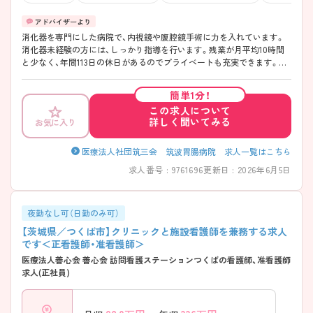
消化器を専門にした病院で、内視鏡や腹腔鏡手術に力を入れています。
消化器未経験の方には、しっかり指導を行います。残業が月平均10時間
と少なく、年間113日の休日があるのでプライベートも充実できます。ご
興味ある方には、面接対策ポイントなど、さらに詳細をお話しいたします
のでお気軽にご相談ください。
簡単1分！
この求人について
詳しく聞いてみる
お気に入り
医療法人社団筑三会 筑波胃腸病院 求人一覧はこちら
求人番号 : 9761696
更新日 : 2026年6月5日
夜勤なし可（日勤のみ可）
【茨城県／つくば市】クリニックと施設看護師を兼務する求人
です＜正看護師・准看護師＞
医療法人善心会 善心会 訪問看護ステーションつくばの看護師、准看護師
求人(正社員)