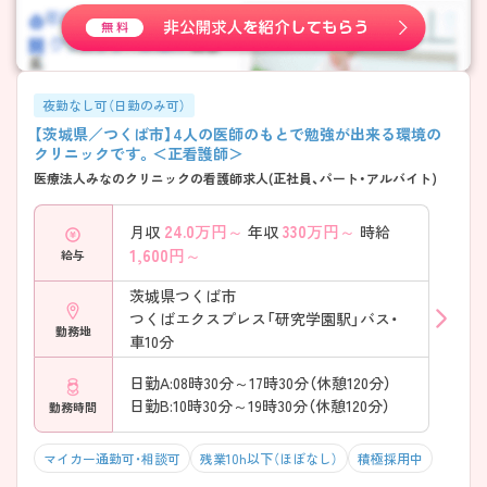
夜勤なし可（日勤のみ可）
【茨城県／つくば市】4人の医師のもとで勉強が出来る環境の
クリニックです。＜正看護師＞
医療法人みなのクリニックの看護師求人(正社員、パート・アルバイト)
24.0
万円～
330
万円～
月収
年収
時給
1,600
円～
給与
茨城県つくば市
つくばエクスプレス「研究学園駅」バス・
勤務地
車10分
日勤A:08時30分～17時30分（休憩120分）
日勤B:10時30分～19時30分（休憩120分）
勤務時間
マイカー通勤可・相談可
残業10h以下（ほぼなし）
積極採用中