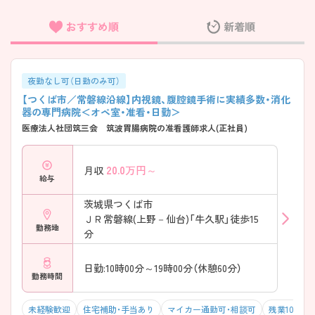
おすすめ順
新着順
フリーワード検索
夜勤なし可（日勤のみ可）
【つくば市／常磐線沿線】内視鏡、腹腔鏡手術に実績多数・消化
器の専門病院＜オペ室・准看・日勤＞
医療法人社団筑三会 筑波胃腸病院の准看護師求人(正社員)
20.0
万円～
月収
給与
茨城県つくば市
ＪＲ常磐線(上野－仙台)「牛久駅」徒歩15
勤務地
分
日勤:10時00分～19時00分（休憩60分）
勤務時間
未経験歓迎
住宅補助・手当あり
マイカー通勤可・相談可
残業10h以