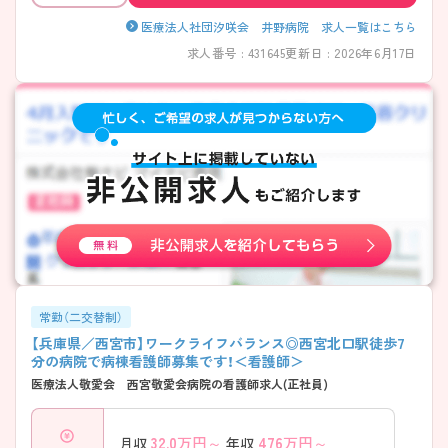
医療法人社団汐咲会 井野病院 求人一覧はこちら
求人番号 : 431645
更新日 : 2026年6月17日
常勤（二交替制）
【兵庫県／西宮市】ワークライフバランス◎西宮北口駅徒歩7
分の病院で病棟看護師募集です！＜看護師＞
医療法人敬愛会 西宮敬愛会病院の看護師求人(正社員)
32.0
万円～
476
万円～
月収
年収