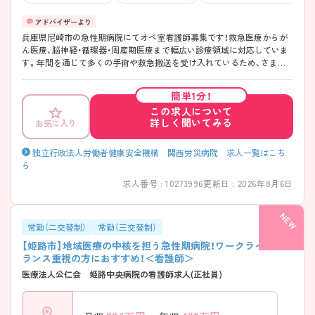
兵庫県尼崎市の急性期病院にてオペ室看護師募集です！救急医療からが
ん医療、脳神経・循環器・周産期医療まで幅広い診療領域に対応していま
す。年間を通じて多くの手術や救急搬送を受け入れているため、さまざ
まな症例に携わりながら経験を積める環境です。また、「年間休日123日」
や入職時からの有給休暇付与など、働きやすさにも配慮されています。
簡単1分！
住宅手当や看護師寮といった生活面のサポートも整っており、長く安心
この求人について
してキャリアを築きやすい点も魅力です。認定看護師や専門資格取得を
詳しく聞いてみる
お気に入り
目指す方への支援もあり、専門性を高めたい方にもぴったり。高度医療
に携わりながら、プライベートとの両立も目指せる環境です。 ご興味の
ある方はマイナビ看護師までお気軽にご連絡下さい。
独立行政法人労働者健康安全機構 関西労災病院 求人一覧はこち
ら
求人番号 : 10273996
更新日 : 2026年8月6日
常勤（二交替制）
常勤（三交替制）
【姫路市】地域医療の中核を担う急性期病院！ワークライフバ
ランス重視の方におすすめ！＜看護師＞
医療法人公仁会 姫路中央病院の看護師求人(正社員)