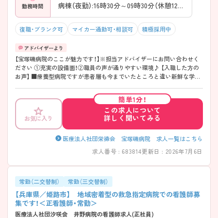
病棟（夜勤）:16時30分～09時30分（休憩120分）
勤務時間
復職・ブランク可
マイカー通勤可・相談可
積極採用中
【宝塚磯病院のここが魅力です！】※担当アドバイザーにお問い合わせく
ださい ①充実の設備面！②職員の声が通りやすい環境♪ 【入職した方の
お声】 ■療養型病院ですが患者層も今までいたところと違い新鮮な学び
があります！ ■開院して新しいので中途で入職しても馴染みやすいで
す！
簡単1分！
この求人について
詳しく聞いてみる
お気に入り
医療法人社団栄徳会 宝塚磯病院 求人一覧はこちら
求人番号 : 683814
更新日 : 2026年7月6日
常勤（二交替制）
常勤（三交替制）
【兵庫県／姫路市】 地域密着型の救急指定病院での看護師募
集です！＜正看護師・常勤＞
医療法人社団汐咲会 井野病院の看護師求人(正社員)