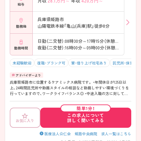
28.1
万円～
420
万円～
月収
年収
給与
兵庫県姫路市
山陽電鉄本線「亀山(兵庫)駅」徒歩8分
勤務地
日勤（二交替）:08時30分～17時15分（休憩45分）
夜勤（二交替）:16時00分～09時00分（休憩60分）
勤務時間
未経験歓迎
復職・ブランク可
寮・借り上げ社宅あり
託児所・保育支
兵庫県姫路市に位置するケアミックス病院です。 ・年間休日が125日以
上、24時間託児所や勤務スタイルの相談など勤務しやすい環境づくりを
行っていますので、ワークライフバランス◎ ・中途入職の方に対しても
プリセプターや教育プログラム等が充実しています！クリニカルラダー
制度も導入しており、基本的に時間内で研修を実施をしていますのでプ
簡単1分！
ライベート、家庭との両立もしやすいです◎ ご興味をお持ちの方はお気
この求人について
軽にお問い合わせください。
詳しく聞いてみる
お気に入り
医療法人公仁会 姫路中央病院 求人一覧はこちら