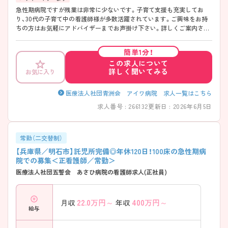
急性期病院ですが残業は非常に少ないです。子育て支援も充実してお
り、30代の子育て中の看護師様が多数活躍されています。ご興味をお持
ちの方はお気軽にアドバイザーまでお声掛け下さい。詳しくご案内させ
ていただきます！
簡単1分！
この求人について
詳しく聞いてみる
お気に入り
医療法人社団青洲会 アイワ病院 求人一覧はこちら
求人番号 : 266132
更新日 : 2026年6月5日
常勤（二交替制）
【兵庫県／明石市】託児所完備◎年休120日！100床の急性期病
院での募集＜正看護師／常勤＞
医療法人社団五誓会 あさひ病院の看護師求人(正社員)
22.0
万円～
400
万円～
月収
年収
給与