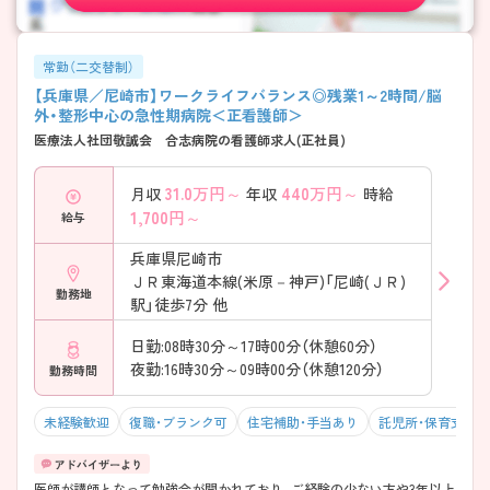
常勤（二交替制）
【兵庫県／尼崎市】ワークライフバランス◎残業1～2時間/脳
外・整形中心の急性期病院＜正看護師＞
医療法人社団敬誠会 合志病院の看護師求人(正社員)
31.0
万円～
440
万円～
月収
年収
時給
1,700
円～
給与
兵庫県尼崎市
ＪＲ東海道本線(米原－神戸)「尼崎(ＪＲ)
勤務地
駅」徒歩7分 他
日勤:08時30分～17時00分（休憩60分）
夜勤:16時30分～09時00分（休憩120分）
勤務時間
未経験歓迎
復職・ブランク可
住宅補助・手当あり
託児所・保育支援
医師が講師となって勉強会が開かれており、ご経験の少ない方や3年以上