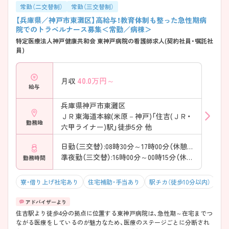
常勤（二交替制）
常勤（三交替制）
【兵庫県／神戸市東灘区】高給与！教育体制も整った急性期病
院でのトラベルナース募集＜常勤／病棟＞
特定医療法人神戸健康共和会 東神戸病院の看護師求人(契約社員・嘱託社
員)
40.0
万円～
月収
給与
兵庫県神戸市東灘区
ＪＲ東海道本線(米原－神戸)「住吉(ＪＲ・
勤務地
六甲ライナー)駅」徒歩5分 他
日勤（三交替）:08時30分～17時00分（休憩60分）
準夜勤（三交替）:16時00分～00時15分（休憩60分）
勤務時間
寮・借り上げ社宅あり
住宅補助・手当あり
駅チカ（徒歩10分以内）
残
住吉駅より徒歩4分の拠点に位置する東神戸病院は、急性期～在宅までつ
ながる医療をしているのが魅力なため、医療のステージごとに分断され