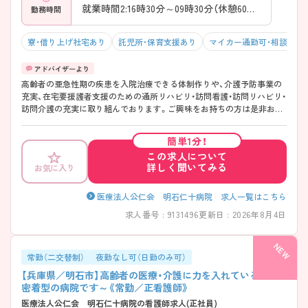
就業時間2:16時30分～09時30分（休憩60分）
勤務時間
寮・借り上げ社宅あり
託児所・保育支援あり
マイカー通勤可・相談可
高齢者の亜急性期の疾患を入院治療できる体制作りや、介護予防事業の
充実、在宅要援護者支援のための通所リハビリ・訪問看護・訪問リハビリ・
訪問介護の充実に取り組んでおります。ご興味をお持ちの方は是非お問
い合わせください。
簡単1分！
この求人について
詳しく聞いてみる
お気に入り
医療法人公仁会 明石仁十病院 求人一覧はこちら
求人番号 : 9131496
更新日 : 2026年8月4日
常勤（二交替制）
夜勤なし可（日勤のみ可）
【兵庫県／明石市】高齢者の医療・介護に力を入れている地域
密着型の病院です～《常勤／正看護師》
医療法人公仁会 明石仁十病院の看護師求人(正社員)