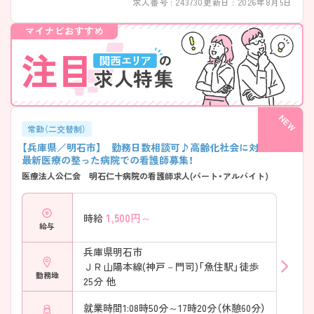
求人番号 : 243730
更新日 : 2026年8月5日
常勤（二交替制）
【兵庫県／明石市】 勤務日数相談可♪高齢化社会に対応した
最新医療の整った病院での看護師募集！
医療法人公仁会 明石仁十病院の看護師求人(パート・アルバイト)
1,500
円～
時給
給与
兵庫県明石市
ＪＲ山陽本線(神戸－門司)「魚住駅」徒歩
勤務地
25分 他
就業時間1:08時50分～17時20分（休憩60分）