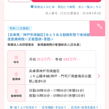
医療法人公仁会 明石仁十病院 求人一覧はこちら
求人番号 : 239022
更新日 : 2026年8月4日
常勤（二交替制）
【兵庫県／神戸市須磨区】ゆとりある勤務形態で地域密着型高
度医療病院＜正看護師・常勤＞
医療法人社団慈恵会 新須磨病院の看護師求人(正社員)
26.0
万円～
480
万円～
月収
年収
給与
兵庫県神戸市須磨区
ＪＲ山陽本線(神戸－門司)「須磨海浜公園
勤務地
駅」徒歩5分
日勤:08時30分～17時00分（休憩45分）
夜勤:16時30分～09時00分（休憩120分）
勤務時間
寮・借り上げ社宅あり
住宅補助・手当あり
託児所・保育支援あり
駅チ