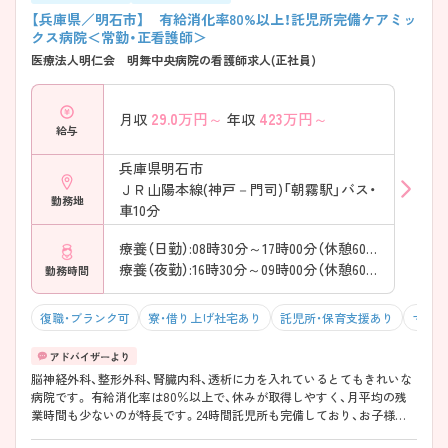
【兵庫県／明石市】 有給消化率80%以上！託児所完備ケアミッ
クス病院＜常勤・正看護師＞
医療法人明仁会 明舞中央病院の看護師求人(正社員)
29.0
万円～
423
万円～
月収
年収
給与
兵庫県明石市
ＪＲ山陽本線(神戸－門司)「朝霧駅」バス・
勤務地
車10分
療養（日勤）:08時30分～17時00分（休憩60分）
療養（夜勤）:16時30分～09時00分（休憩60分）
勤務時間
復職・ブランク可
寮・借り上げ社宅あり
託児所・保育支援あり
マイカ
脳神経外科、整形外科、腎臓内科、透析に力を入れているとてもきれいな
病院です。 有給消化率は80％以上で、休みが取得しやすく、月平均の残
業時間も少ないのが特長です。24時間託児所も完備しており、お子様の
いらっしゃる方も多く、プライベートと両立しやすい職場環境です。ご