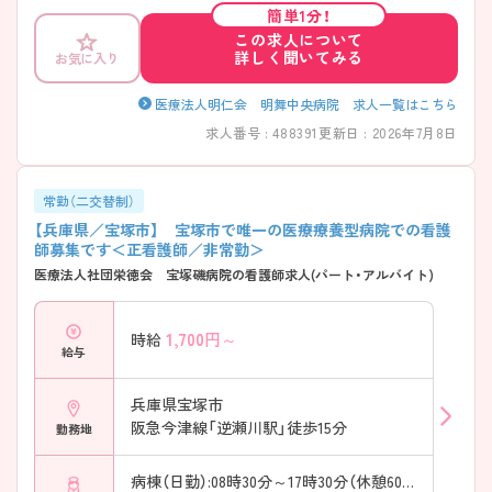
経験の浅い方でも、プリセプターをしっかりつけていただけるので、安心
簡単1分！
です。是非、ご検討ください。
この求人について
詳しく聞いてみる
お気に入り
医療法人明仁会 明舞中央病院 求人一覧はこちら
求人番号 : 488391
更新日 : 2026年7月8日
常勤（二交替制）
【兵庫県／宝塚市】 宝塚市で唯一の医療療養型病院での看護
師募集です＜正看護師／非常勤＞
医療法人社団栄徳会 宝塚磯病院の看護師求人(パート・アルバイト)
1,700
円～
時給
給与
兵庫県宝塚市
阪急今津線「逆瀬川駅」徒歩15分
勤務地
病棟（日勤）:08時30分～17時30分（休憩60分）