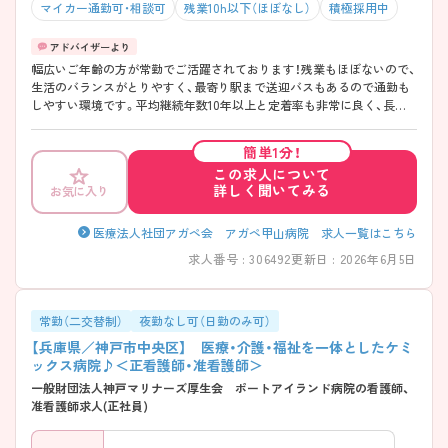
マイカー通勤可・相談可
残業10h以下（ほぼなし）
積極採用中
幅広いご年齢の方が常勤でご活躍されております！残業もほぼないので、
生活のバランスがとりやすく、最寄り駅まで送迎バスもあるので通勤も
しやすい環境です。平均継続年数10年以上と定着率も非常に良く、長く
勤めていただける環境です。 また、クリスマスやコンサート、お祭りなど
院内イベントも開催しています。職員の皆さんと患者様も一緒に楽しん
簡単1分！
でおられます。
この求人について
詳しく聞いてみる
お気に入り
医療法人社団アガペ会 アガペ甲山病院 求人一覧はこちら
求人番号 : 306492
更新日 : 2026年6月5日
常勤（二交替制）
夜勤なし可（日勤のみ可）
【兵庫県／神戸市中央区】 医療・介護・福祉を一体としたケミ
ックス病院♪＜正看護師・准看護師＞
一般財団法人神戸マリナーズ厚生会 ポートアイランド病院の看護師、
准看護師求人(正社員)