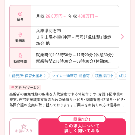
26.0
万円～
430
万円～
月収
年収
給与
兵庫県明石市
ＪＲ山陽本線(神戸－門司)「魚住駅」徒歩
勤務地
25分 他
就業時間1:08時50分～17時20分（休憩60分）
就業時間2:16時30分～09時30分（休憩90分）
勤務時間
託児所・保育支援あり
マイカー通勤可・相談可
積極採用中
4月入職可
高齢者の亜急性期の疾患を入院治療できる体制作りや、介護予防事業の
充実、在宅要援護者支援のための通所リハビリ・訪問看護・訪問リハビリ・
訪問介護の充実に取り組んでおります。ご興味をお持ちの方は是非お問
い合わせください。
簡単1分！
この求人について
詳しく聞いてみる
お気に入り