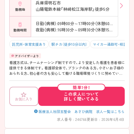
兵庫県明石市
山陽電鉄本線「林崎松江海岸駅」徒歩5分
勤務地
日勤（病棟）:09時00分～17時00分（休憩60分）
夜勤（病棟）:16時30分～09時30分（休憩150分）
勤務時間
託児所・保育支援あり
駅チカ（徒歩10分以内）
マイカー通勤可・相談可
看護方式は、チームナーシング制ですので、より安定した看護を患者様に
提供できる体制です。看護部全体で、ブランクのある方、小さいお子様の
おられる方、初心者の方も安心して働ける職場環境づくりに努めていま
す。在籍する看護師様の8割が既婚者またはお子様のいらっしゃる方で
す。病院に隣接する保育室もあり、夜勤時間の対応も可能です。看護部で
簡単1分！
は、毎年度目標を設定し、ホームページにも掲載しています。親子で勤務
この求人について
しているスタッフも多く在籍しています！ご興味のある方には、面接対策
詳しく聞いてみる
お気に入り
ポイントなどさらに詳細をお話いたしますので、お気軽にご相談くださ
い。
医療法人社団五誓会 あさひ病院 求人一覧はこちら
求人番号 : 246766
更新日 : 2026年6月4日