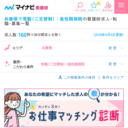
0
エリアから探す
希望の求人条件を選択
兵庫県で常勤（二交替制）｜急性期病院
の看護師求人・転
職・募集一覧
エリアから探す
駅・路線から探す
条件項目の選択に戻る
160
求人数 :
件
※非公開求人を除く
(2026年8月6日更新)
北陸・信越
関東
資格
勤務形態
エリア
兵庫県
変更
＞
看護師、准看護師など
常勤、夜勤なし可など
雇用・
変更
＞
常勤（二交替制） / 急性期病院
東海
関西
こだわり条件
施設形態
担当業務
病院、クリニック・診療所など
病棟、外来など
この検索条件の保存
条件をクリア
診察科目
こだわり条件
北海道・東北
中国・四国
美容外科、
未経験歓迎、
循環器内科など
土日祝休みなど
九州・沖縄
年収
雇用形態
年収500万円以上など
正社員、契約社員など