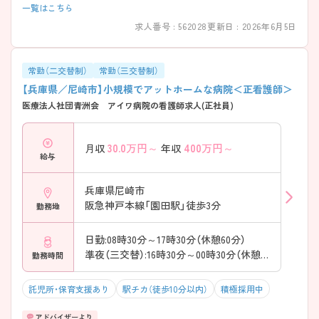
一覧はこちら
求人番号 : 562028
更新日 : 2026年6月5日
常勤（二交替制）
常勤（三交替制）
【兵庫県／尼崎市】小規模でアットホームな病院＜正看護師＞
医療法人社団青洲会 アイワ病院の看護師求人(正社員)
30.0
万円～
400
万円～
月収
年収
給与
兵庫県尼崎市
阪急神戸本線「園田駅」徒歩3分
勤務地
日勤:08時30分～17時30分（休憩60分）
準夜（三交替）:16時30分～00時30分（休憩60分）
勤務時間
託児所・保育支援あり
駅チカ（徒歩10分以内）
積極採用中