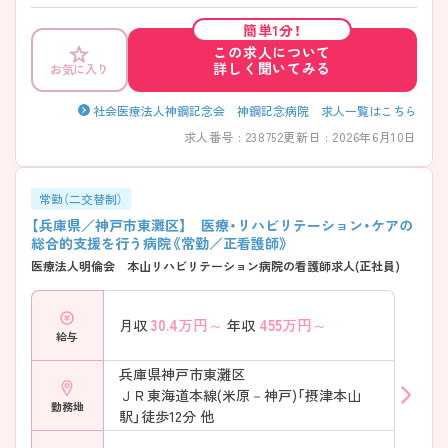
味をお持ちの方は、マイナビ看護師にお問い合わせ下さい！詳しいアドバ
イザーがご案内させていただきます。
簡単1分！
この求人について
詳しく聞いてみる
お気に入り
社会医療法人神鋼記念会 神鋼記念病院 求人一覧はこちら
求人番号 : 238752
更新日 : 2026年6月10日
常勤（二交替制）
【兵庫県／神戸市東灘区】 医療・リハビリテーション・ケアの
総合的支援を行う病院《常勤／正看護師》
医療法人明倫会 本山リハビリテーション病院の看護師求人(正社員)
30.4
万円～
455
万円～
月収
年収
給与
兵庫県神戸市東灘区
ＪＲ東海道本線(米原－神戸)「摂津本山
勤務地
駅」徒歩12分 他