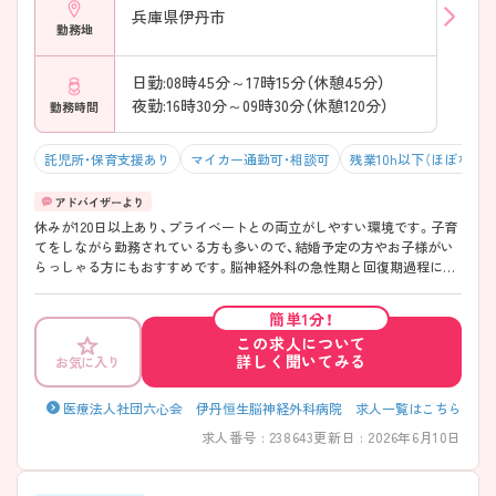
兵庫県伊丹市
勤務地
日勤:08時45分～17時15分（休憩45分）
夜勤:16時30分～09時30分（休憩120分）
勤務時間
託児所・保育支援あり
マイカー通勤可・相談可
残業10h以下（ほぼなし）
休みが120日以上あり、プライベートとの両立がしやすい環境です。子育
てをしながら勤務されている方も多いので、結婚予定の方やお子様がい
らっしゃる方にもおすすめです。脳神経外科の急性期と回復期過程に興
味のある方には是非詳しくご紹介させていただきますのでマイナビ看護
師にご登録ください♪
簡単1分！
この求人について
詳しく聞いてみる
お気に入り
医療法人社団六心会 伊丹恒生脳神経外科病院 求人一覧はこちら
求人番号 : 238643
更新日 : 2026年6月10日