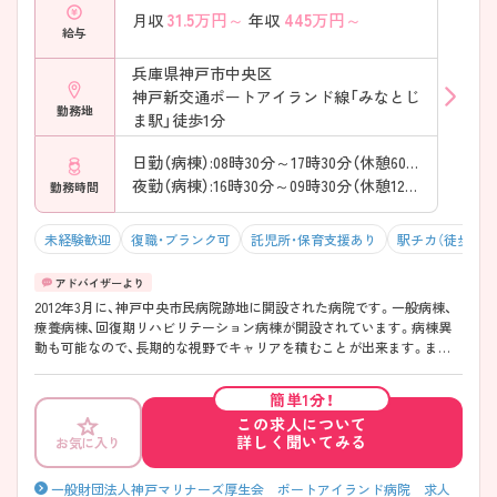
31.5
万円～
445
万円～
月収
年収
給与
兵庫県神戸市中央区
神戸新交通ポートアイランド線「みなとじ
勤務地
ま駅」徒歩1分
日勤（病棟）:08時30分～17時30分（休憩60分）
夜勤（病棟）:16時30分～09時30分（休憩120分）
勤務時間
未経験歓迎
復職・ブランク可
託児所・保育支援あり
駅チカ（徒歩10分
2012年3月に、神戸中央市民病院跡地に開設された病院です。一般病棟、
療養病棟、回復期リハビリテーション病棟が開設されています。病棟異
動も可能なので、長期的な視野でキャリアを積むことが出来ます。また、
託児所があり、育休・産休の取得実績もあり、日勤のみでの勤務も可能と
なりますので家庭との両立も可能な病院です。スタッフ間の風通しはよ
簡単1分！
く、笑顔が絶えない職場です。ご見学・ご面接を希望される方、もう少し
この求人について
詳しく求人について聞きたい方はマイナビ看護師にお問い合わせくださ
詳しく聞いてみる
お気に入り
い。
一般財団法人神戸マリナーズ厚生会 ポートアイランド病院 求人