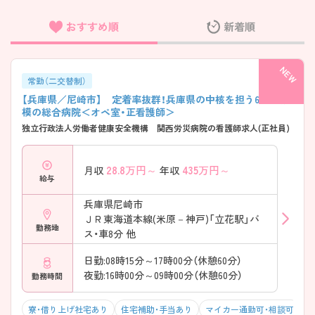
おすすめ順
新着順
フリーワード検索
常勤（二交替制）
【兵庫県／尼崎市】 定着率抜群！兵庫県の中核を担う600床規
模の総合病院＜オペ室・正看護師＞
独立行政法人労働者健康安全機構 関西労災病院の看護師求人(正社員)
28.8
万円～
435
万円～
月収
年収
給与
兵庫県尼崎市
ＪＲ東海道本線(米原－神戸)「立花駅」バ
勤務地
ス・車8分 他
日勤:08時15分～17時00分（休憩60分）
夜勤:16時00分～09時00分（休憩60分）
勤務時間
寮・借り上げ社宅あり
住宅補助・手当あり
マイカー通勤可・相談可
年