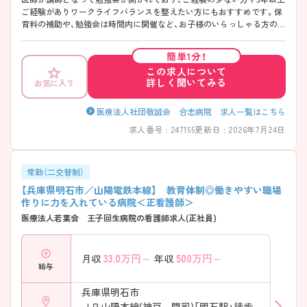
ご経験がありワークライフバランスを整えたい方にもおすすめです。保
育料の補助や、勉強会は時間内に開催など、お子様のいらっしゃる方の働
きやすさも考えられています。毎月連休取得が可能で、夏季休暇をあわ
せて6連休をとられている方もおられます！尼崎市に位置しており、大阪
簡単1分！
市内からも非常にアクセスしやすい立地条件です。外観・内装の綺麗さ
この求人について
も人気のポイントです。
詳しく聞いてみる
お気に入り
医療法人社団敬誠会 合志病院 求人一覧はこちら
求人番号 : 247155
更新日 : 2026年7月24日
常勤（二交替制）
【兵庫県明石市／山陽電鉄本線】 教育体制◎働きやすい職場
作りに力を入れている病院＜正看護師＞
医療法人若葉会 王子回生病院の看護師求人(正社員)
33.0
万円～
500
万円～
月収
年収
給与
兵庫県明石市
ＪＲ山陽本線(神戸－門司)「明石駅」徒歩