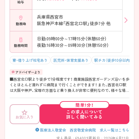
給与
兵庫県西宮市
阪急神戸本線「西宮北口駅」徒歩7分 他
勤務地
日勤:09時00分～17時15分（休憩60分）
夜勤:16時30分～09時30分（休憩150分）
勤務時間
寮・借り上げ社宅あり
託児所・保育支援あり
駅チカ（徒歩10分以内）
■西宮北口駅より徒歩で7分程度です！ 商業施設西宮ガーデンズ沿いを歩
くとほとんど濡れずに病院まで行くことができます！ また、西宮北口駅
は大阪や神戸、宝塚の方面など乗り換えが非常に便利なので、様々な場所
からアクセスしやすいです。また24時間の保育所も院内に完備しており
すのでお子様がいらっしゃる方もワークライフバランスを担保しながら
簡単1分！
勤務することが可能です！ ご興味がございましたら詳細をお伝えいたし
この求人について
ますので、マイナビ看護師へお問い合わせ下さい！
詳しく聞いてみる
お気に入り
医療法人敬愛会 西宮敬愛会病院 求人一覧はこちら
求人番号 : 694009
更新日 : 2026年6月11日