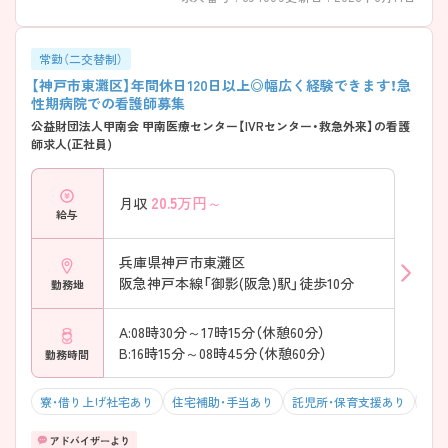
常勤（二交替制）
【神戸市東灘区】年間休日120日以上◎幅広く経験できます！急
性期病院での看護師募集
公益財団法人甲南会 甲南医療センター【IVRセンター・救急外来】の看護
師求人(正社員)
20.5
万円～
月収
給与
兵庫県神戸市東灘区
阪急神戸本線「御影(阪急)駅」徒歩10分
勤務地
A:08時30分～17時15分（休憩60分）
B:16時15分～08時45分（休憩60分）
勤務時間
寮・借り上げ社宅あり
住宅補助・手当あり
託児所・保育支援あり
駅チ