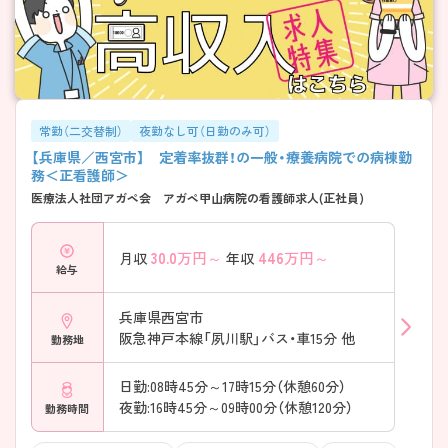
常勤（二交替制）
夜勤なし可（日勤のみ可）
【兵庫県／西宮市】 定着率抜群！の一般・療養病院での病棟勤
務＜正看護師＞
医療法人社団アガペ会 アガペ甲山病院の看護師求人(正社員)
30.0
万円～
446
万円～
月収
年収
給与
兵庫県西宮市
阪急神戸本線「夙川駅」バス・車15分 他
勤務地
日勤:08時45分～17時15分（休憩60分）
夜勤:16時45分～09時00分（休憩120分）
勤務時間