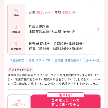
30.0
万円～
430
万円～
月収
年収
給与
兵庫県姫路市
山陽電鉄本線「大塩駅」徒歩5分
勤務地
日勤:08時45分～17時00分（休憩45分）
遅番:10時30分～18時45分（休憩45分）
勤務時間
未経験歓迎
復職・ブランク可
託児所・保育支援あり
駅チカ（徒歩10分
地域の患者様のかかりつけとなっている急性期病院です。患者様だけで
なく、看護師様の働きやすい環境作りを心がけていて、とてもアットホー
ムで居心地が良い環境です。二交代と三交代選択できますので、ご自身
の生活リズムに合わせて勤務可能！ 残業も5時間程度と少なく、託児所も
ありますので子育て世代の方も活躍されております☆ ご興味ございま
簡単1分！
したらお気軽にお問い合わせください。
この求人について
詳しく聞いてみる
お気に入り