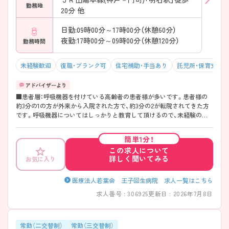
勤務地
20分 他
日勤:09時00分～17時00分（休憩60分）
夜勤:17時00分～09時00分（休憩120分）
勤務時間
未経験歓迎
復職・ブランク可
住宅補助・手当あり
託児所・保育支援
■患者層：呼吸機器を付けている高齢者の患者様が多いです。患者様の
約3分の1の方が外来から入院された方で、約3分の2が転院されてきた方
です。呼吸機器についてはしっかりと教育して頂けるので、未経験の方
もご安心下さい！ ■教育体制：呼吸機器の教育については、プリセプター
制度を導入しており、未経験の方でもしっかり扱えるようになるまで教
簡単1分！
えて頂けます。また、呼吸機器の勉強会があり、個人のレベルに応じた研
この求人について
修を受けることができるので、研修で知識を得ることもできます。 スキ
詳しく聞いてみる
お気に入り
ルアップできる環境が整っておりますので、少しでもご興味をお持ちの
方は、まずはマイナビ看護師にご相談ください！
医療法人若葉会 王子回生病院 求人一覧はこちら
求人番号 : 306925
更新日 : 2026年7月8日
常勤（二交替制）
常勤（三交替制）