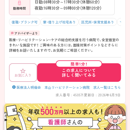
日勤:08時30分～17時30分（休憩60分）
夜勤:16時30分～09時00分（休憩120分）
勤務時間
復職・ブランク可
寮・借り上げ社宅あり
託児所・保育支援あり
マイカ
医療・リハビリテーション・ケアの総合的支援を行う病院で、全室個室の
きれいな施設です！ ご興味のある方には、面接対策ポイントなどさらに
詳細をお話いたしますので、お気軽にご相談ください。
簡単1分！
この求人について
詳しく聞いてみる
お気に入り
医療法人明倫会 本山リハビリテーション病院 求人一覧はこちら
求人番号 : 450571
更新日 : 2026年6月9日