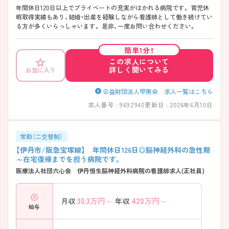
年間休日120日以上でプライベートの充実がはかれる病院です。 育児休
暇取得実績もあり、結婚・出産を経験しながら看護師として働き続けてい
る方が多くいらっしゃいます。 是非、一度お問い合わせください。
簡単1分！
この求人について
詳しく聞いてみる
お気に入り
公益財団法人甲南会 求人一覧はこちら
求人番号 : 9692940
更新日 : 2026年6月10日
常勤（二交替制）
【伊丹市/阪急宝塚線】 年間休日126日◎脳神経外科の急性期
～在宅復帰までを担う病院です。
医療法人社団六心会 伊丹恒生脳神経外科病院の看護師求人(正社員)
30.3
万円～
420
万円～
月収
年収
給与