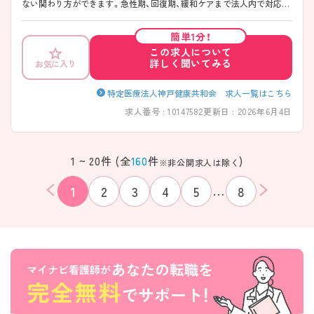
ない関わり方ができます。急性期、回復期、緩和ケアまで法人内で対応を
し、退院後は訪問系サービスと連携しやすい環境を整え、患者様の生活背
景まで含めた支援に関わることができます。病院・在宅のどちらが初め
簡単1分！
ての方でも、法人全体で支える環境が整っており、地域医療に腰を据えて
この求人について
関わりたい方におすすめの法人です♪
詳しく聞いてみる
お気に入り
――――――――――――――― ■ 未経験分野も安心してスタートで
きます ――――――――――――――― 現場任せにしない支援体制が
整っています。 ・病院母体の訪問系サービスで相談しやすい ・一定の流
特定医療法人神戸健康共和会 求人一覧はこちら
れに沿った教育を実施 ・在宅分野が初めての方も段階的に慣れていけま
求人番号 : 10147582
更新日 : 2026年6月4日
す ・1か月目途に師長面談を実施、病棟ごとの学習会やオンラインで受講
できるナーシングスキルで学習を行っています。
――――――――――――――― ■ 専門性と生活支援、両方を大切にし
ています ――――――――――――――― 医療面と暮らしの視点をバ
1 ~ 20件 (全
160
件
)
※非公開求人は除く
ランスよく経験できます。 ・急性期から慢性期まで幅広い経験が可能 ・
医療依存度の異なる患者様に対応 ・地域生活を支える視点で関われる職
…
1
2
3
4
5
8
場です
該当件数
条件を
検索する
クリア
件