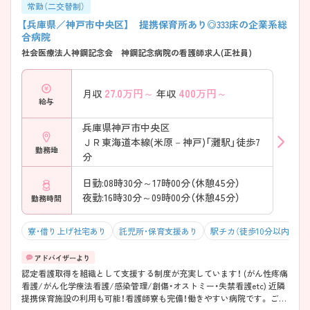
常勤（二交替制）
【兵庫県／神戸市中央区】 提携保育所あり◎333床の企業系総
合病院
社会医療法人神鋼記念会 神鋼記念病院の看護師求人(正社員)
27.0
万円～
400
万円～
月収
年収
給与
兵庫県神戸市中央区
ＪＲ東海道本線(米原－神戸)「灘駅」徒歩7
勤務地
分
日勤:08時30分～17時00分（休憩45分）
夜勤:16時30分～09時00分（休憩45分）
勤務時間
寮・借り上げ社宅あり
託児所・保育支援あり
駅チカ（徒歩10分以内）
認定看護取得を組織として支援する制度が充実しています！ (がん性疼痛
看護/がん化学療法看護/感染管理/創傷・オストミー・失禁看護etc) 近隣
提携保育施設の利用も可能！看護師寮も完備！働きやすい病院です。 ご興