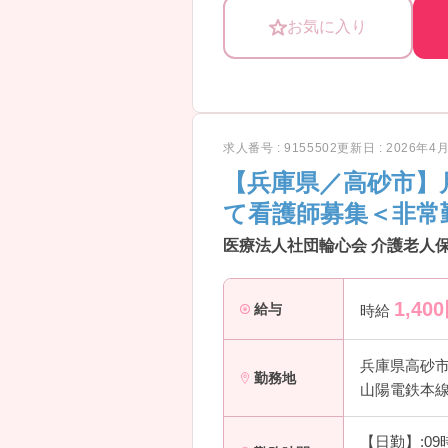
お気に入り
求人番号 : 9155502
更新日 : 2026年4
【兵庫県／高砂市】
て看護師募集＜非常
医療法人社団輪心会 介護老人
1,400
給与
時給
兵庫県高砂
勤務地
山陽電鉄本線 
【日勤】:09