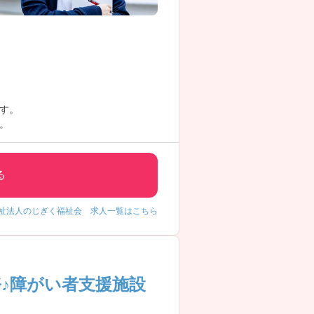
す。
。
る
祉法人のじぎく福祉会 求人一覧はこちら
♪障がい者支援施設