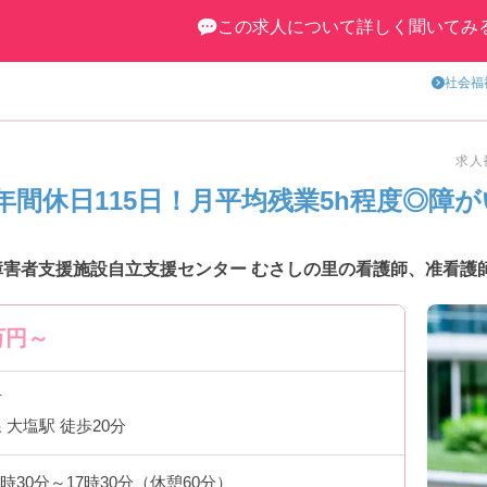
この求人について詳しく聞いてみ
社会福
求人番
年間休日115日！月平均残業5h程度◎障
障害者支援施設自立支援センター むさしの里の看護師、准看護師
万円～
市
 大塩駅 徒歩20分
8時30分～17時30分（休憩60分）