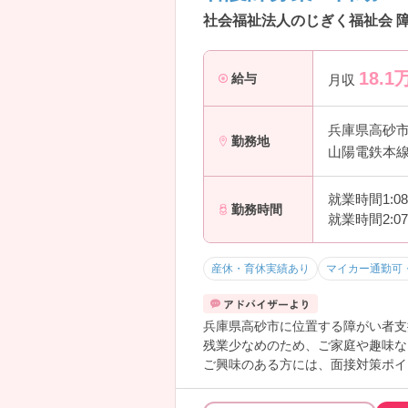
社会福祉法人のじぎく福祉会 
18.1
給与
月収
兵庫県高砂
勤務地
山陽電鉄本線
就業時間1:0
勤務時間
就業時間2:0
産休・育休実績あり
マイカー通勤可
兵庫県高砂市に位置する障がい者支
残業少なめのため、ご家庭や趣味な
ご興味のある方には、面接対策ポイ