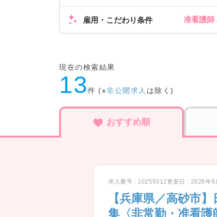
准看護師
雇用・こだわり条件
現在の検索結果
13
件 (※
非公開求人
は除く)
おすすめ順
求人番号 : 10259312
更新日 : 2026年
【兵庫県／高砂市】
集〈非常勤・准看護