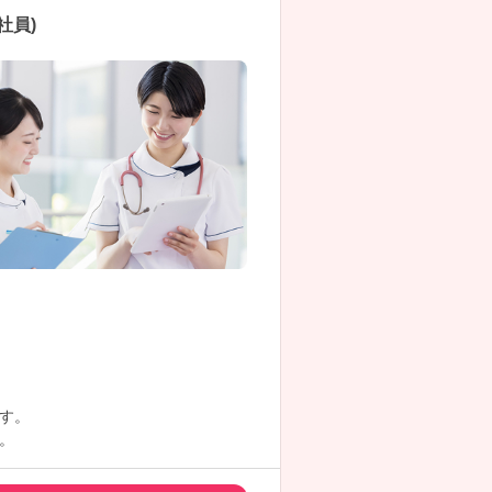
社員)
す。
。