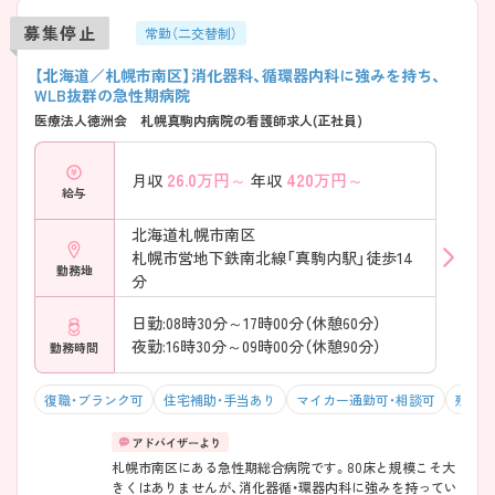
募集停止
常勤（二交替制）
【北海道／札幌市南区】消化器科、循環器内科に強みを持ち、
WLB抜群の急性期病院
医療法人徳洲会 札幌真駒内病院の看護師求人(正社員)
26.0
万円～
420
万円～
月収
年収
給与
北海道札幌市南区
札幌市営地下鉄南北線「真駒内駅」徒歩14
勤務地
分
日勤:08時30分～17時00分（休憩60分）
夜勤:16時30分～09時00分（休憩90分）
勤務時間
復職・ブランク可
住宅補助・手当あり
マイカー通勤可・相談可
残業1
札幌市南区にある急性期総合病院です。80床と規模こそ大
きくはありませんが、消化器循・環器内科に強みを持ってい