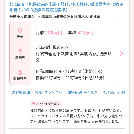
【北海道／札幌市南区】消化器科、整形外科、循環器内科に強み
を持ち、WLB抜群の病院《病棟》
医療法人徳洲会 札幌真駒内病院の准看護師求人(正社員)
26.0
万円～
420
万円～
月収
年収
給与
北海道札幌市南区
札幌市営地下鉄南北線「真駒内駅」徒歩13
勤務地
分
日勤:08時30分～17時15分（休憩60分）
夜勤:16時30分～09時30分（休憩135分）
勤務時間
未経験歓迎
復職・ブランク可
住宅補助・手当あり
託児所・保育支援
札幌市南区にある総合病院です。 有給消化しやすいため、
ワークライフバランス重視の方や、子育て中の方も働きや
すい環境が整っています。 最寄り駅から徒歩13分、また送
迎バス有りとアクセスも良く、マイカー通勤も可能となっ
ています。 ご興味のある方は詳細をご紹介します。お気軽