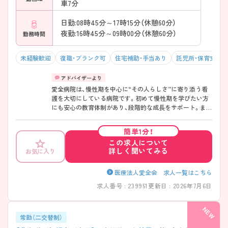
車7分
日勤:08時45分～17時15分（休憩60分）
夜勤:16時45分～09時00分（休憩60分）
勤務時間
未経験歓迎
復職・ブランク可
住宅補助・手当あり
託児所・保育支援
愛全病院は、慢性期を中心に“その人らしさ”に寄り添う看
護を大切にしている病院です。初めて慢性期を学びたい方
にも安心の教育体制があり、段階的な成長をサポート。また
認定看護師を目指す方への支援もあり、キャリアアップも
視野に入れられます。駅からシャトルバスがあり、年間休日
簡単1分！
120日・残業少なめと働きやすさも充実し、育休復帰率は
この求人について
100％！託児所もありライフステージに合わせて長く働ける
詳しく聞いてみる
お気に入り
環境です。また【あいちゃんケア】というベットサイドケア
を大切にされており、マニキュアやピアノやレクリエーシ
ョンなど、患者様が少しでも喜んでくださるようなケアで、
医療法人愛全会 求人一覧はこちら
試行錯誤しながら寄り添うことが出来ます。患者様思いの
求人番号 : 239951
更新日 : 2026年7月6日
優しい看護師様が多く、和気あいあいと明るい雰囲気があ
り、風通しもよい環境です。
――――――――――――――― ■ 初めてでも安心の教
常勤（二交替制）
育体制♪ ――――――――――――――― 慢性期未経験
の方も安心してスタート可能です。 ・プリセプター制度あ