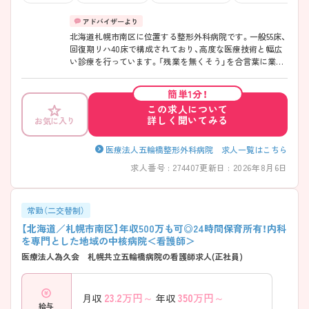
北海道札幌市南区に位置する整形外科病院です。一般55床、
回復期リハ40床で構成されており、高度な医療技術と幅広
い診療を行っています。「残業を無くそう」を合言葉に業務
に取り組んでいらっしゃるので、残業は月1～2時間程度で
す。また、みんなで協力し合って連休の取得も心がけている
簡単1分！
ため、仕事とプライベートの両立が可能です。整形外科未経
この求人について
験の方やブランクのある方もご応募可能です。地下鉄南北
詳しく聞いてみる
お気に入り
線「真駒内駅」からバスで通勤可能で、アクセス良好です。
ご興味ある方には、面接対策ポイントなど、さらに詳細をお
話しいたしますのでお気軽にご相談ください。
医療法人五輪橋整形外科病院 求人一覧はこちら
求人番号 : 274407
更新日 : 2026年8月6日
常勤（二交替制）
【北海道／札幌市南区】年収500万も可◎24時間保育所有！内科
を専門とした地域の中核病院＜看護師＞
医療法人為久会 札幌共立五輪橋病院の看護師求人(正社員)
23.2
万円～
350
万円～
月収
年収
給与