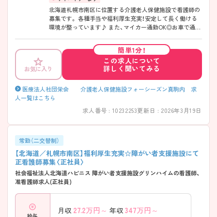
北海道札幌市南区に位置する介護老人保健施設で看護師の
募集です。 各種手当や福利厚生充実！安定して長く働ける
環境が整っています♪ また、マイカー通勤OK◎お車で通勤
できるので雨の日も安心です！ ご興味のある方はご面接の
ポイントお伝えしますのでご気軽にお問い合わせくださ
簡単1分！
い。
この求人について
詳しく聞いてみる
お気に入り
医療法人社団栄会 介護老人保健施設フォーシーズン真駒内 求
人一覧はこちら
求人番号 : 10232253
更新日 : 2026年3月19日
常勤（二交替制）
【北海道／札幌市南区】福利厚生充実☆障がい者支援施設にて
正看護師募集〈正社員〉
社会福祉法人北海道ハピニス 障がい者支援施設グリンハイムの看護師、
准看護師求人(正社員)
27.2
万円～
347
万円～
月収
年収
給与