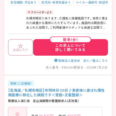
住宅補助・手当あり
託児所・保育支援あり
マイカー通勤可・相談可
残
札幌市南区にあります、介護老人保健施設です。自然に恵ま
れた緑豊かな場所にたたずんでいます。施設内は開放感に
あふれた空間で、ご利用者様やスタッフも快適な空間で過
ごすことができます。 年間休日120日あり、残業も少なく、
プライベートと両立したい方におすすめです◎ ご興味あり
簡単1分！
ましたら是非、お問い合わせください♪
この求人について
詳しく聞いてみる
お気に入り
医療法人愛全会 求人一覧はこちら
求人番号 : 9863424
更新日 : 2026年7月21日
常勤（二交替制）
【北海道／札幌市南区】年間休日120日♪患者様に選ばれ慢性
期医療に特化した病院です＜常勤・正看護師＞
医療法人渓仁会 定山渓病院の看護師求人(正社員)
21.9
万円～
437
万円～