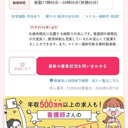
夜勤:17時00分～09時00分（休憩60分）
勤務時間
住宅補助・手当あり
駅チカ（徒歩10分以内）
マイカー通勤可・相談可
札幌市南区に位置する病院での求人です。看護部の雰囲気
が大変良く、教育体制も充実しているため安心して就業す
ることができます。また、マイカー通勤可能＆無料駐車場完
備◎通いやすい職場環境です！ご興味のある方には、面接対
策ポイントなど、さらに詳細をご案内しますのでお気軽に
ご相談ください！
最新の募集状況を問い合わせる
お気に入り
医療法人社団林下病院 求人一覧はこちら
求人番号 : 10205543
更新日 : 2026年6月11日