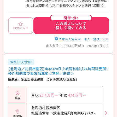
れた緑豊かな場所にたたずんでいます。施設内は開放感に
あふれた空間で、ご利用者様やスタッフも快適な空間で過
ごすことができます。 年間休日120日あり、残業も少なく、
プライベートと両立したい方におすすめです◎ ご興味あり
簡単1分！
ましたら是非、お問い合わせください♪
この求人について
詳しく聞いてみる
お気に入り
医療法人愛全会 求人一覧はこちら
求人番号 : 9863420
更新日 : 2026年7月21日
常勤（二交替制）
【北海道／札幌市南区】年休120日♪教育体制◎24時間託児所！
慢性期病院で看護師募集＜常勤／病棟＞
医療法人愛全会 愛全病院 の看護師求人(正社員)
28.4
万円～
434
万円～
月収
年収
給与
北海道札幌市南区
札幌市営地下鉄南北線「真駒内駅」バス・
勤務地