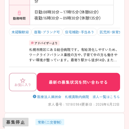
分
日勤:08時30分～17時15分（休憩60分）
夜勤:16時30分～09時30分（休憩135分）
勤務時間
未経験歓迎
復職・ブランク可
住宅補助・手当あり
託児所・保育支援
札幌市南区にある総合病院です。 有給消化しやすいため、
ワークライフバランス重視の方や、子育て中の方も働きや
すい環境が整っています。 最寄り駅から徒歩14分、また送
迎バス有りとアクセスも良く、マイカー通勤も可能となっ
ています。 ご興味のある方は詳細をご紹介します。お気軽
にご相談ください。
最新の募集状況を問い合わせる
お気に入り
医療法人徳洲会 札幌真駒内病院 求人一覧はこちら
求人番号 : 10180984
更新日 : 2026年6月22日
募集停止
常勤（二交替制）