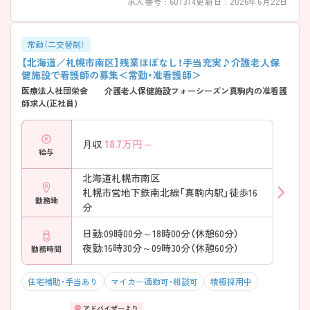
求人番号 : 601314
更新日 : 2026年6月22日
常勤（二交替制）
【北海道／札幌市南区】残業ほぼなし！手当充実♪介護老人保
健施設で看護師の募集＜常勤・准看護師＞
医療法人社団栄会 介護老人保健施設フォーシーズン真駒内の准看護
師求人(正社員)
18.7
万円～
月収
給与
北海道札幌市南区
札幌市営地下鉄南北線「真駒内駅」徒歩16
勤務地
分
日勤:09時00分～18時00分（休憩60分）
夜勤:16時30分～09時30分（休憩60分）
勤務時間
住宅補助・手当あり
マイカー通勤可・相談可
積極採用中