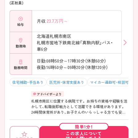
(正社員)
23.7
万円～
月収
給与
北海道札幌市南区
札幌市営地下鉄南北線「真駒内駅」バス・
勤務地
車6分
日勤:08時50分～17時30分（休憩60分）
夜勤:16時50分～09時20分（休憩120分）
勤務時間
住宅補助・手当あり
託児所・保育支援あり
マイカー通勤可・相談可
積
札幌市南区に位置する病院です。 お持ちの資格や経験を活
かして、転職後即戦力として活躍できる環境があります。
24時間保育所があり、お子さんのいらっしゃる方でも安心
して働けます。 ご興味をお持ちの方はお気軽にお問い合わ
せください。
簡単1分！
この求人について