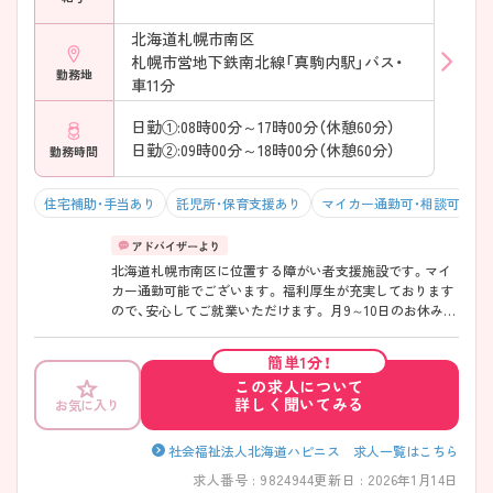
北海道札幌市南区
札幌市営地下鉄南北線「真駒内駅」バス・
勤務地
車11分
日勤①:08時00分～17時00分（休憩60分）
日勤②:09時00分～18時00分（休憩60分）
勤務時間
住宅補助・手当あり
託児所・保育支援あり
マイカー通勤可・相談可
残
北海道札幌市南区に位置する障がい者支援施設です。マイ
カー通勤可能でございます。 福利厚生が充実しております
ので、安心してご就業いただけます。 月9～10日のお休みが
あるので、ワークライフバランスを大切にしたい方におす
すめです。 ご興味のある方には、面接対策ポイントなど、さ
簡単1分！
らに詳細をお話しいたしますのでお気軽にご相談くださ
この求人について
い！
詳しく聞いてみる
お気に入り
社会福祉法人北海道ハピニス 求人一覧はこちら
求人番号 : 9824944
更新日 : 2026年1月14日