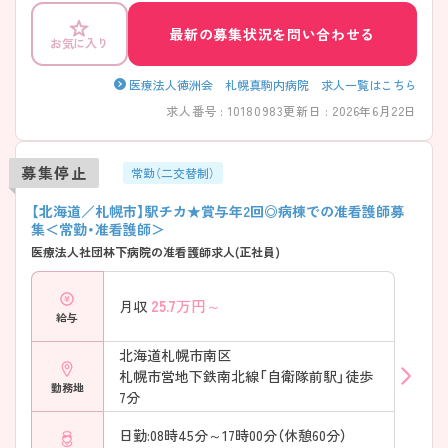
にご相談ください。
最新の募集状況を問い合わせる
お気に入り
医療法人徳洲会 札幌真駒内病院 求人一覧はこちら
求人番号 : 10180983
更新日 : 2026年6月22日
募集停止
常勤（二交替制）
【北海道／札幌市】駅チカ★賞与年2回◎病棟での准看護師募
集＜常勤・准看護師＞
医療法人社団林下病院の准看護師求人(正社員)
25.7
万円～
月収
給与
北海道札幌市南区
札幌市営地下鉄南北線「自衛隊前駅」徒歩
勤務地
7分
日勤:08時45分～17時00分（休憩60分）