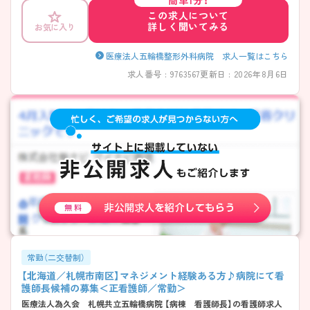
簡単1分！
ため、仕事とプライベートの両立が可能です。整形外科未経
この求人について
験の方やブランクのある方もご応募可能です。地下鉄南北
詳しく聞いてみる
お気に入り
線「真駒内駅」からバスで通勤可能で、アクセス良好です。
ご興味ある方には、面接対策ポイントなど、さらに詳細をお
話しいたしますのでお気軽にご相談ください。
医療法人五輪橋整形外科病院 求人一覧はこちら
求人番号 : 9763567
更新日 : 2026年8月6日
常勤（二交替制）
【北海道／札幌市南区】マネジメント経験ある方♪病院にて看
護師長候補の募集＜正看護師／常勤＞
医療法人為久会 札幌共立五輪橋病院 【病棟 看護師長】の看護師求人