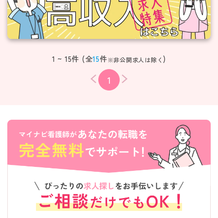
1 ~ 15件 (全
15
件
)
※非公開求人は除く
1