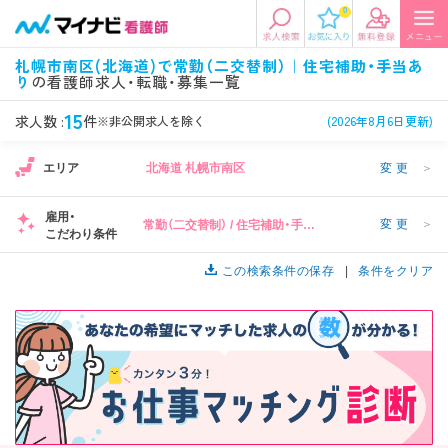
0
エリアから探す
希望の求人条件を選択
札幌市南区(北海道)で常勤（二交替制）｜住宅補助・手当あ
り
の看護師求人・転職・募集一覧
エリアから探す
駅・路線から探す
条件項目の選択に戻る
15
求人数 :
件
※非公開求人を除く
(2026年8月6日更新)
北陸・信越
関東
資格
勤務形態
エリア
北海道 札幌市南区
変更
＞
看護師、准看護師など
常勤、夜勤なし可など
雇用・
変更
＞
常勤（二交替制） / 住宅補助・手当
東海
関西
こだわり条件
施設形態
担当業務
あり
病院、クリニック・診療所など
病棟、外来など
この検索条件の保存
条件をクリア
診察科目
こだわり条件
北海道・東北
中国・四国
美容外科、
未経験歓迎、
循環器内科など
土日祝休みなど
九州・沖縄
年収
雇用形態
年収500万円以上など
正社員、契約社員など