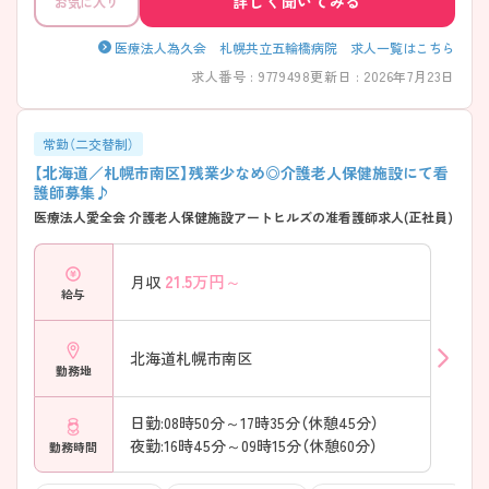
詳しく聞いてみる
お気に入り
医療法人為久会 札幌共立五輪橋病院 求人一覧はこちら
求人番号 : 9779498
更新日 : 2026年7月23日
常勤（二交替制）
【北海道／札幌市南区】残業少なめ◎介護老人保健施設にて看
護師募集♪
医療法人愛全会 介護老人保健施設アートヒルズの准看護師求人(正社員)
21.5
万円～
月収
給与
北海道札幌市南区
勤務地
日勤:08時50分～17時35分（休憩45分）
夜勤:16時45分～09時15分（休憩60分）
勤務時間