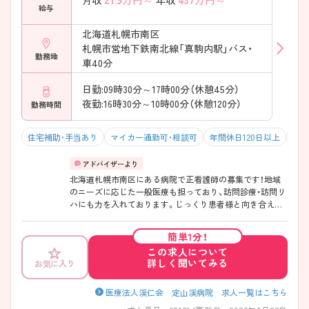
月収
年収
給与
北海道札幌市南区
札幌市営地下鉄南北線「真駒内駅」バス・
勤務地
車40分
日勤:09時30分～17時00分（休憩45分）
夜勤:16時30分～10時00分（休憩120分）
勤務時間
住宅補助・手当あり
マイカー通勤可・相談可
年間休日120日以上
積極
北海道札幌市南区にある病院で正看護師の募集です！地域
のニーズに応じた一般医療も担っており、訪問診療・訪問リ
ハにも力を入れております。じっくり患者様と向き合える
環境やワークライフバランスを重視した多様な勤務体制な
ど、働き易い環境が整っております。ご興味ある方には、面
簡単1分！
接対策ポイントなど、さらに詳細をお話しいたしますので
この求人について
お気軽にご相談ください。
詳しく聞いてみる
お気に入り
医療法人渓仁会 定山渓病院 求人一覧はこちら