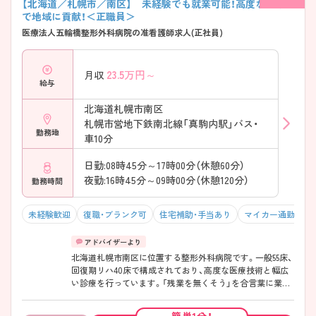
【北海道／札幌市／南区】 未経験でも就業可能！高度な医療
り ・段階的に学べる教育環境 ・認定看護師による指導あり
で地域に貢献！＜正職員＞
→「これから学びたい」気持ちをしっかり支えます
医療法人五輪橋整形外科病院の准看護師求人(正社員)
――――――――――――――― ■ キャリアアップも全
力応援！ ――――――――――――――― 将来を見据えて
成長できる環境です。 ・認定看護師取得の支援体制 ・院内外
23.5
万円～
月収
の研修機会が豊富 →専門性を高めたい方にもおすすめです
給与
――――――――――――――― ■ 子育てしながら働け
る♪ ――――――――――――――― 家庭と両立しやす
北海道札幌市南区
い制度が整っています。 ・24時間託児所（生後10ヶ月～利用
札幌市営地下鉄南北線「真駒内駅」バス・
可） ・育休復帰率100％ ・子育て世代も多数在籍 →ライフス
勤務地
テージに合わせて柔軟に働けます
車10分
――――――――――――――― ■ 通勤もラクラクサポ
ート◎ ――――――――――――――― 毎日の通勤負担
日勤:08時45分～17時00分（休憩60分）
を軽減できます。 ・真駒内駅から無料送迎バスあり ・通勤時
夜勤:16時45分～09時00分（休憩120分）
勤務時間
間に合わせた運行 →天候に左右されず通勤しやすい環境で
す ――――――――――――――― ■ 多彩なキャリアが
広がる職場♪ ――――――――――――――― グループ
未経験歓迎
復職・ブランク可
住宅補助・手当あり
マイカー通勤可・
ならではの強みがあります。 ・老健・福祉施設・訪問医療な
ど幅広く展開 ・在宅や介護分野へのキャリアチェンジ可能
→将来の選択肢を広げながら働けます （2026年情報）
北海道札幌市南区に位置する整形外科病院です。一般55床、
回復期リハ40床で構成されており、高度な医療技術と幅広
い診療を行っています。「残業を無くそう」を合言葉に業務
に取り組んでいらっしゃるので、残業は月1～2時間程度で
す。また、みんなで協力し合って連休の取得も心がけている