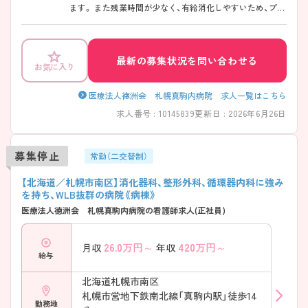
ます。 また残業時間が少なく、有給消化しやすいため、プラ
イベートも充実させたい方やご家庭との両立をはかりたい
方には特におすすめです！ 最寄り駅から徒歩14分、また送迎
バス有りとアクセスも良く、マイカー通勤も可能となって
います。 ご興味のある方は詳細をご紹介します。お気軽に
最新の募集状況を問い合わせる
お気に入り
ご相談ください。
医療法人徳洲会 札幌真駒内病院 求人一覧はこちら
求人番号 : 10145839
更新日 : 2026年6月26日
募集停止
常勤（二交替制）
【北海道／札幌市南区】消化器科、整形外科、循環器内科に強み
を持ち、WLB抜群の病院《病棟》
医療法人徳洲会 札幌真駒内病院の看護師求人(正社員)
26.0
万円～
420
万円～
月収
年収
給与
北海道札幌市南区
札幌市営地下鉄南北線「真駒内駅」徒歩14
勤務地