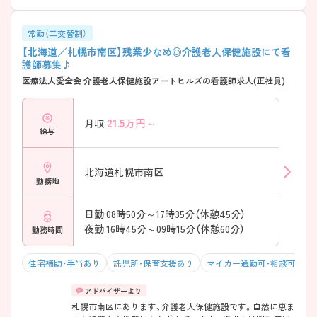
常勤（二交替制）
【北海道／札幌市南区】残業少なめ◎介護老人保健施設にて看
護師募集♪
医療法人愛全会 介護老人保健施設アートヒルズの看護師求人(正社員)
21.5
万円～
月収
給与
北海道札幌市南区
勤務地
日勤:08時50分～17時35分（休憩45分）
夜勤:16時45分～09時15分（休憩60分）
勤務時間
住宅補助・手当あり
託児所・保育支援あり
マイカー通勤可・相談可
残
札幌市南区にあります、介護老人保健施設です。自然に恵ま