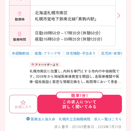
北海道札幌市南区
札幌市営地下鉄南北線「真駒内駅」
勤務地
日勤:08時50分～17時30分（休憩60分）
夜勤:16時50分～09時20分（休憩120分）
勤務時間
未経験歓迎
復職・ブランク可
住宅補助・手当あり
託児所・保育支援
札幌市南区に位置し、内科を専門とする市内の中核病院で
す。2008年から地域医療連携室を開設し、各医療機関や医
療・福祉施設と緊密な情報交換をし、転院等において患者さ
まやご家族に必要な援助を行っています。院内に24時間対
応の保育所と学童保育所を完備しているので子育て中の方
簡単1分！
も安心して働くことができます。また未経験の方もご応募
この求人について
可能です。 ご興味ある方には、面接対策ポイントなど、さら
詳しく聞いてみる
お気に入り
に詳細をお話しいたしますのでお気軽にご相談ください。
医療法人為久会 札幌共立五輪橋病院 求人一覧はこちら
求人番号 : 251069
更新日 : 2026年7月31日