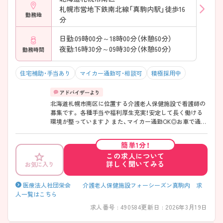
札幌市営地下鉄南北線「真駒内駅」徒歩16
勤務地
分
日勤:09時00分～18時00分（休憩60分）
夜勤:16時30分～09時30分（休憩60分）
勤務時間
住宅補助・手当あり
マイカー通勤可・相談可
積極採用中
北海道札幌市南区に位置する介護老人保健施設で看護師の
募集です。 各種手当や福利厚生充実！安定して長く働ける
環境が整っています♪ また、マイカー通勤OK◎お車で通勤
できるので雨の日も安心です！ ご興味のある方はご面接の
ポイントお伝えしますのでご気軽にお問い合わせくださ
簡単1分！
い。
この求人について
詳しく聞いてみる
お気に入り
医療法人社団栄会 介護老人保健施設フォーシーズン真駒内 求
人一覧はこちら
求人番号 : 490584
更新日 : 2026年3月19日