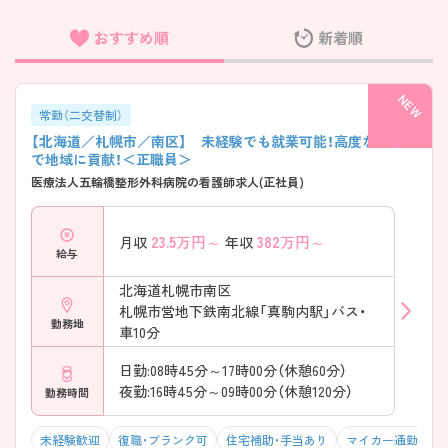
おすすめ順
新着順
フリーワード検索
常勤（二交替制）
【北海道／札幌市／南区】 未経験でも就業可能！高度な医療
で地域に貢献！＜正職員＞
医療法人五輪橋整形外科病院の看護師求人(正社員)
23.5
万円～
382
万円～
月収
年収
給与
北海道札幌市南区
札幌市営地下鉄南北線「真駒内駅」バス・
勤務地
車10分
日勤:08時45分～17時00分（休憩60分）
夜勤:16時45分～09時00分（休憩120分）
勤務時間
未経験歓迎
復職・ブランク可
住宅補助・手当あり
マイカー通勤可・