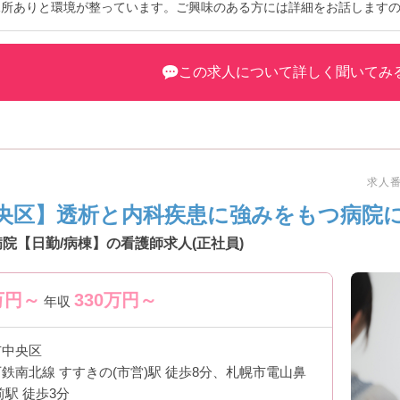
児所ありと環境が整っています。ご興味のある方には詳細をお話します
この求人について詳しく聞いてみ
求人番号
央区】透析と内科疾患に強みをもつ病院に
院【日勤/病棟】の看護師求人(正社員)
万円～
330
万円～
年収
市中央区
鉄南北線 すすきの(市営)駅 徒歩8分、札幌市電山鼻
前駅 徒歩3分