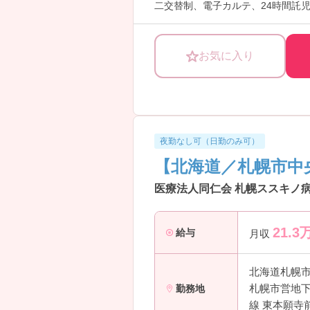
二交替制、電子カルテ、24時間託
い。
お気に入り
夜勤なし可（日勤のみ可）
【北海道／札幌市中
医療法人同仁会 札幌ススキノ病
21.3
給与
月収
北海道札幌
札幌市営地下
勤務地
線 東本願寺