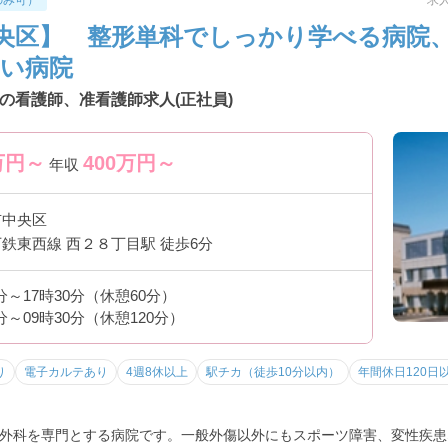
のみ可）
求人
央区】 整形単科でしっかり学べる病院
い病院
の看護師、准看護師求人(正社員)
万円～
400
万円～
年収
市中央区
鉄東西線 西２８丁目駅 徒歩6分
0分～17時30分（休憩60分）
0分～09時30分（休憩120分）
り
電子カルテあり
4週8休以上
駅チカ（徒歩10分以内）
年間休日120日
外科を専門とする病院です。一般外傷以外にもスポーツ障害、変性疾患