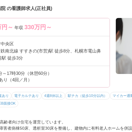
院 の看護師求人(正社員)
万円～
330
万円～
年収
市中央区
鉄南北線 すすきの(市営)駅 徒歩8分、札幌市電山鼻
前駅 徒歩3分
0分～17時30分（休憩60分）
あり（4回／月）
援あり
電子カルテあり
4週8休以上
駅チカ（徒歩10分以内）
マイカー通
EB面接OK
高齢者向け住宅を運営しています。
一般障害者病棟50床、透析室30床を整備し、建物内に有料老人ホームを