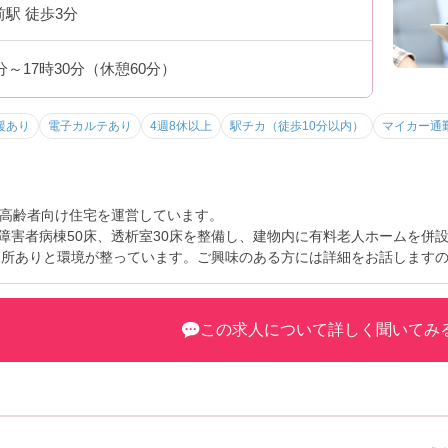
前駅 徒歩3分
0分～17時30分（休憩60分）
援あり
電子カルテあり
4週8休以上
駅チカ（徒歩10分以内）
マイカー通
高齢者向け住宅を運営しています。
一般障害者病棟50床、透析室30床を整備し、建物内に有料老人ホームを
児所ありと環境が整っています。ご興味のある方には詳細をお話します
この求人について詳しく聞いてみ