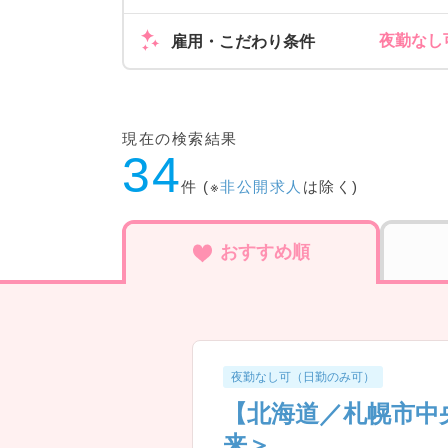
夜勤なし
雇用・こだわり条件
現在の検索結果
34
件 (※
非公開求人
は除く)
おすすめ順
夜勤なし可（日勤のみ可）
【北海道／札幌市中
来＞