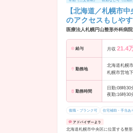
常勤（二交替制）
夜勤なし可（日勤
【北海道／札幌市中
のアクセスもしやす
医療法人札幌円山整形外科病院
21.4
給与
月収
北海道札幌
勤務地
札幌市営地下
日勤:08時3
勤務時間
夜勤:16時3
復職・ブランク可
住宅補助・手当あ
北海道札幌市中央区に位置する整形