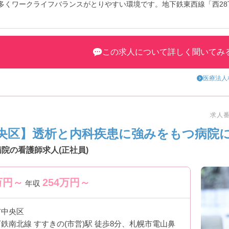
が多くワークライフバランスがとりやすい環境です。地下鉄東西線「西28
トなど、さらに詳細をお話しいたしますのでお気軽にご相談ください。
この求人について詳しく聞いてみ
医療法人
求人番号
央区】透析と内科疾患に強みをもつ病院に
院の看護師求人(正社員)
万円～
254
万円～
年収
市中央区
鉄南北線 すすきの(市営)駅 徒歩8分、札幌市電山鼻