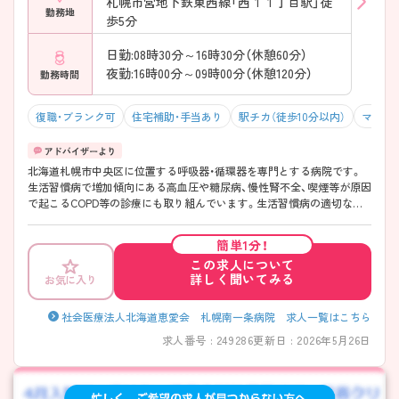
札幌市営地下鉄東西線「西１１丁目駅」徒
勤務地
歩5分
日勤:08時30分～16時30分（休憩60分）
夜勤:16時00分～09時00分（休憩120分）
勤務時間
復職・ブランク可
住宅補助・手当あり
駅チカ（徒歩10分以内）
マイカ
北海道札幌市中央区に位置する呼吸器・循環器を専門とする病院です。
生活習慣病で増加傾向にある高血圧や糖尿病、慢性腎不全、喫煙等が原因
で起こるCOPD等の診療にも取り組んでいます。生活習慣病の適切な管
理とともに、長期的に患者さまをサポートすることを目指しています。
立地は駅から徒歩5分と近く、通勤にとても便利です。 ご興味ある方に
簡単1分！
は、面接対策ポイントなど、さらに詳細をお話しいたしますのでお気軽に
この求人について
ご相談ください。
詳しく聞いてみる
お気に入り
社会医療法人北海道恵愛会 札幌南一条病院 求人一覧はこちら
求人番号 : 249286
更新日 : 2026年5月26日