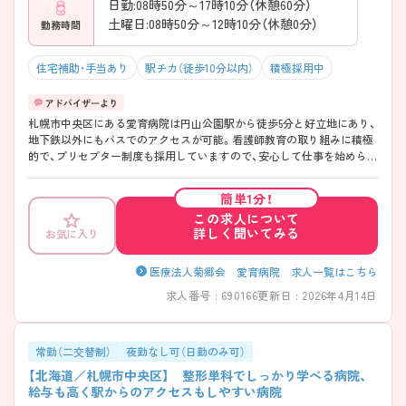
日勤:08時50分～17時10分（休憩60分）
土曜日:08時50分～12時10分（休憩0分）
勤務時間
住宅補助・手当あり
駅チカ（徒歩10分以内）
積極採用中
札幌市中央区にある愛育病院は円山公園駅から徒歩5分と好立地にあり、
地下鉄以外にもバスでのアクセスが可能。看護師教育の取り組みに積極
的で、プリセプター制度も採用していますので、安心して仕事を始められ
る環境です。ご興味のある方には、面接対策ポイントなど、さらに詳細を
お話しいたしますのでお気軽にご相談くださいね。
簡単1分！
この求人について
詳しく聞いてみる
お気に入り
医療法人菊郷会 愛育病院 求人一覧はこちら
求人番号 : 690166
更新日 : 2026年4月14日
常勤（二交替制）
夜勤なし可（日勤のみ可）
【北海道／札幌市中央区】 整形単科でしっかり学べる病院、
給与も高く駅からのアクセスもしやすい病院