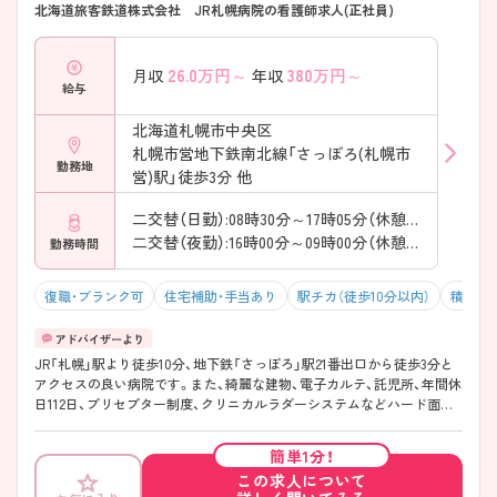
北海道旅客鉄道株式会社 JR札幌病院の看護師求人(正社員)
26.0
万円～
380
万円～
月収
年収
給与
北海道札幌市中央区
札幌市営地下鉄南北線「さっぽろ(札幌市
勤務地
営)駅」徒歩3分 他
二交替（日勤）:08時30分～17時05分（休憩60分）
二交替（夜勤）:16時00分～09時00分（休憩120分）
勤務時間
復職・ブランク可
住宅補助・手当あり
駅チカ（徒歩10分以内）
積極採
JR「札幌」駅より徒歩10分、地下鉄「さっぽろ」駅21番出口から徒歩3分と
アクセスの良い病院です。また、綺麗な建物、電子カルテ、託児所、年間休
日112日、プリセプター制度、クリニカルラダーシステムなどハード面か
らソフト面まで働きやすい環境が整っています。
簡単1分！
この求人について