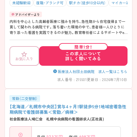
未経験歓迎
復職・ブランク可
駅チカ（徒歩10分以内）
マイカー通勤可
内科を中心とした高齢者医療に強みを持ち、急性期から在宅復帰まで一
貫して関われる病院です。落ち着いた環境の中で、患者様一人ひとりに
寄り添った看護を実践できるのが魅力。教育専任者によるサポートやe
ラーニングを活用し、経験に不安のある方も安心してスタートできま
す。年間休日120日・高給与・残業少なめで働きやすさも抜群。市電「東屯
簡単1分！
田通り」徒歩1分と通勤もしやすく、長く安定して働きたい方にぴったり
この求人について
の職場です。 ――――――――――――――― ■ 高齢者医療に深く関
詳しく聞いてみる
お気に入り
われる環境 ――――――――――――――― 落ち着いた看護を実践で
きます。 ・内科中心で高齢患者様がメイン ・急性期～在宅移行まで一貫
対応 ・生活に寄り添ったケアが可能 → 患者様とじっくり向き合える環
医療法人社団土田病院 求人一覧はこちら
境です ――――――――――――――― ■ 駅チカ1分！通勤ラクラク
求人番号 : 215501
更新日 : 2026年7月10日
――――――――――――――― 毎日の通勤もストレスフリー♪ ・市電
「東屯田通り」徒歩1分 → 天候に左右されにくい好立地です
――――――――――――――― ■ しっかり休める好環境
――――――――――――――― メリハリのある働き方が可能！ ・年間
常勤（二交替制）
休日120日 ・残業月10時間以内 ・連休取得実績あり → プライベートも大
【北海道／札幌市中央区】賞与4ヶ月！駅徒歩5分！地域密着急性
切にできます ――――――――――――――― ■ 安心の教育・成長サ
期病院で看護師募集＜常勤／病棟＞
ポート ――――――――――――――― 着実にスキルアップできま
社会医療法人鳩仁会 札幌中央病院の看護師求人(正社員)
す。 ・教育専任者のフォロー体制 ・eラーニング／Nursing Skills導入 ・プ
リセプター制度あり → 未経験やブランク明けでも安心です
――――――――――――――― ■ 人間関係◎で馴染みやすい
27.3
万円～
409
万円～
――――――――――――――― 温かい雰囲気が魅力です♪ ・20～30代