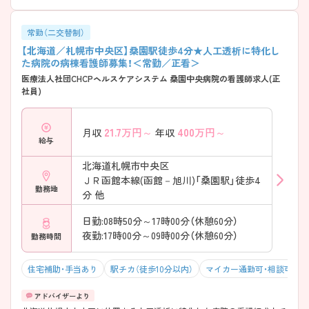
常勤（二交替制）
【北海道／札幌市中央区】桑園駅徒歩4分★人工透析に特化し
た病院の病棟看護師募集！＜常勤／正看＞
医療法人社団CHCPヘルスケアシステム 桑園中央病院の看護師求人(正
社員)
21.7
万円～
400
万円～
月収
年収
給与
北海道札幌市中央区
ＪＲ函館本線(函館－旭川)「桑園駅」徒歩4
勤務地
分 他
日勤:08時50分～17時00分（休憩60分）
夜勤:17時00分～09時00分（休憩60分）
勤務時間
住宅補助・手当あり
駅チカ（徒歩10分以内）
マイカー通勤可・相談可