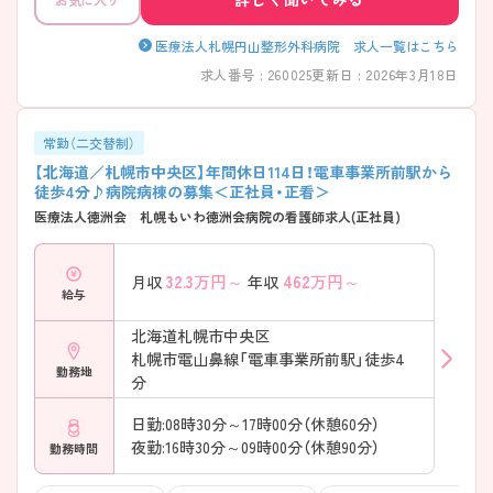
医療法人札幌円山整形外科病院 求人一覧はこちら
求人番号 : 260025
更新日 : 2026年3月18日
常勤（二交替制）
【北海道／札幌市中央区】年間休日114日！電車事業所前駅から
徒歩4分♪病院病棟の募集＜正社員・正看＞
医療法人徳洲会 札幌もいわ徳洲会病院の看護師求人(正社員)
32.3
万円～
462
万円～
月収
年収
給与
北海道札幌市中央区
札幌市電山鼻線「電車事業所前駅」徒歩4
勤務地
分
日勤:08時30分～17時00分（休憩60分）
夜勤:16時30分～09時00分（休憩90分）
勤務時間