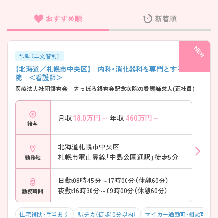
おすすめ順
新着順
フリーワード検索
常勤（二交替制）
【北海道／札幌市中央区】 内科・消化器科を専門とする病
院 ＜看護師＞
医療法人社団銀杏会 さっぽろ銀杏会記念病院の看護師求人(正社員)
18.0
万円～
460
万円～
月収
年収
給与
北海道札幌市中央区
札幌市電山鼻線「中島公園通駅」徒歩5分
勤務地
日勤:08時45分～17時00分（休憩60分）
夜勤:16時30分～09時00分（休憩60分）
勤務時間
住宅補助・手当あり
駅チカ（徒歩10分以内）
マイカー通勤可・相談可