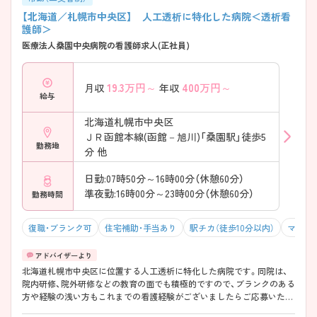
【北海道／札幌市中央区】 人工透析に特化した病院＜透析看
護師＞
医療法人桑園中央病院の看護師求人(正社員)
19.3
万円～
400
万円～
月収
年収
給与
北海道札幌市中央区
ＪＲ函館本線(函館－旭川)「桑園駅」徒歩5
勤務地
分 他
日勤:07時50分～16時00分（休憩60分）
準夜勤:16時00分～23時00分（休憩60分）
勤務時間
復職・ブランク可
住宅補助・手当あり
駅チカ（徒歩10分以内）
マイカ
北海道札幌市中央区に位置する人工透析に特化した病院です。同院は、
院内研修、院外研修などの教育の面でも積極的ですので、ブランクのある
方や経験の浅い方もこれまでの看護経験がございましたらご応募いただ
けます。またフットケアなどの医療行為も行っているため、透析以上の