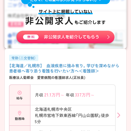
常勤（二交替制）
【北海道／札幌市】 血液疾患に強み有り。学びを深めながら
患者様へ寄り添う看護を行いたい方へ＜看護師＞
医療法人菊郷会 愛育病院の看護師求人(正社員)
21.1
万円～
337
万円～
月収
年収
給与
北海道札幌市中央区
札幌市営地下鉄東西線「円山公園駅」徒歩
勤務地
5分