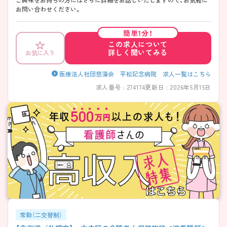
お問い合わせください。
簡単1分！
この求人について
詳しく聞いてみる
お気に入り
医療法人社団慈藻会 平松記念病院 求人一覧はこちら
求人番号 : 274174
更新日 : 2026年5月15日
常勤（二交替制）