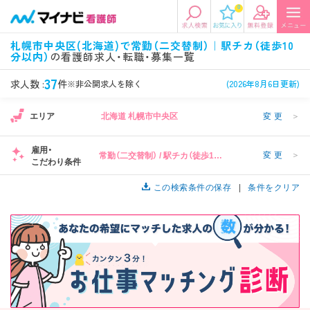
0
エリアから探す
希望の求人条件を選択
札幌市中央区(北海道)で常勤（二交替制）｜駅チカ（徒歩10
分以内）
の看護師求人・転職・募集一覧
エリアから探す
駅・路線から探す
条件項目の選択に戻る
37
求人数 :
件
※非公開求人を除く
(2026年8月6日更新)
北陸・信越
関東
資格
勤務形態
1
エリア
北海道 札幌市中央区
変更
＞
看護師、准看護師など
常勤、夜勤なし可など
雇用・
変更
＞
常勤（二交替制） / 駅チカ（徒歩10
東海
関西
こだわり条件
施設形態
担当業務
分以内）
病院、クリニック・診療所など
病棟、外来など
この検索条件の保存
条件をクリア
診察科目
こだわり条件
北海道・東北
中国・四国
1
美容外科、
未経験歓迎、
循環器内科など
土日祝休みなど
九州・沖縄
年収
雇用形態
年収500万円以上など
正社員、契約社員など