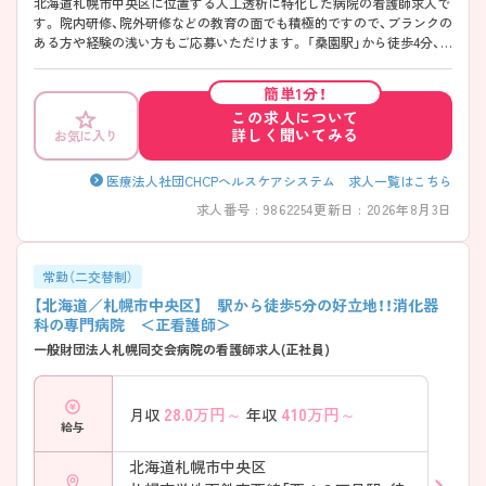
北海道札幌市中央区に位置する人工透析に特化した病院の看護師求人で
す。 院内研修、院外研修などの教育の面でも積極的ですので、ブランクの
ある方や経験の浅い方もご応募いただけます。 「桑園駅」から徒歩4分、
駐車場を完備しておりマイカー通勤も可能なので、ストレスなく通勤し
ていただけます。 ご興味ある方には、面接対策ポイントなど、さらに詳細
簡単1分！
をお話しいたしますのでお気軽にご相談ください。
この求人について
詳しく聞いてみる
お気に入り
医療法人社団CHCPヘルスケアシステム 求人一覧はこちら
求人番号 : 9862254
更新日 : 2026年8月3日
常勤（二交替制）
【北海道／札幌市中央区】 駅から徒歩5分の好立地！！消化器
科の専門病院 ＜正看護師＞
一般財団法人札幌同交会病院の看護師求人(正社員)
28.0
万円～
410
万円～
月収
年収
給与
北海道札幌市中央区