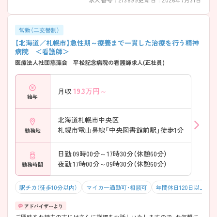
常勤（二交替制）
【北海道／札幌市】急性期～療養まで一貫した治療を行う精神
病院 ＜看護師＞
医療法人社団慈藻会 平松記念病院の看護師求人(正社員)
19.3
万円～
月収
給与
北海道札幌市中央区
札幌市電山鼻線「中央図書館前駅」徒歩1分
勤務地
日勤:09時00分～17時30分（休憩60分）
夜勤:17時00分～09時30分（休憩60分）
勤務時間
駅チカ（徒歩10分以内）
マイカー通勤可・相談可
年間休日120日以上
ご興味をお持ちの方にはさらに詳細をお話しいたしますので、お気軽に