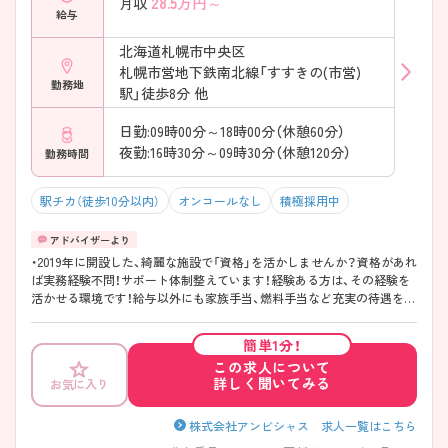
28.5
万円～
月収
給与
北海道札幌市中央区
札幌市営地下鉄南北線「すすきの(市営)
勤務地
駅」徒歩8分 他
日勤:09時00分～18時00分（休憩60分）
夜勤:16時30分～09時30分（休憩120分）
勤務時間
駅チカ（徒歩10分以内）
オンコールなし
積極採用中
・2019年に開設した、綺麗な施設で「資格」を活かしませんか？資格があれ
ば実務経験不問！サポート体制整えています！経験ある方は、その経験を
活かせる環境です！給与以外にも家族手当、燃料手当など充実の待遇をご
用意しております。社食、休憩室、カフェスペース完備で休憩時間も充
実！駅近の街ナカ勤務地なので、仕事帰りの買い物も気軽に行けます！札
簡単1分！
幌市内を中心に、介護施設や調剤薬局を運営する安定企業になっており
この求人について
ます。産休・育休取得実績あり！復帰者活躍中です！休みはなるべく“希
詳しく聞いてみる
お気に入り
望”を通せるように頑張っています！
株式会社アンビシャス 求人一覧はこちら