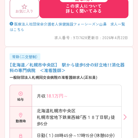
この求人について
詳しく聞いてみる
お気に入り
医療法人社団栄会介護老人保健施設フォーシーズン山鼻 求人一覧
はこちら
求人番号 : 9737628
更新日 : 2026年4月22日
常勤（二交替制）
【北海道／札幌市中央区】 駅から徒歩5分の好立地！！消化器
科の専門病院 ＜准看護師＞
一般財団法人札幌同交会病院の准看護師求人(正社員)
18.1
万円～
月収
給与
北海道札幌市中央区
札幌市営地下鉄東西線「西１８丁目駅」徒
勤務地
歩5分
日勤（１）:08時45分～17時15分（休憩60分）