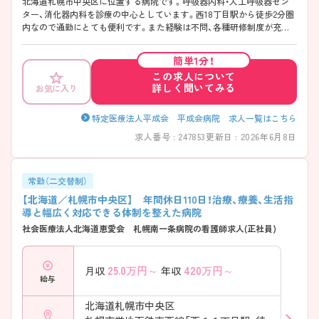
北海道札幌市中央区に位置する病院です。呼吸器内科・人工呼吸器セン
ター、消化器内科を診療の中心としています。西18丁目駅から徒歩2分圏
内なので通勤にとても便利です。また経験は不問、各種研修制度が充実
しているので未経験の方もしっかり学べる環境です。 ご興味ある方に
は、面接対策ポイントなど、さらに詳細をお話しいたしますのでお気軽に
簡単1分！
ご相談ください。
この求人について
詳しく聞いてみる
お気に入り
特定医療法人平成会 平成会病院 求人一覧はこちら
求人番号 : 247853
更新日 : 2026年6月8日
常勤（二交替制）
【北海道／札幌市中央区】 年間休日110日！治療、療養、生活指
導と幅広く対応できる体制を整えた病院
社会医療法人北海道恵愛会 札幌南一条病院の看護師求人(正社員)
25.0
万円～
420
万円～
月収
年収
給与
北海道札幌市中央区