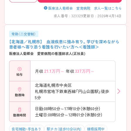
医療法人菊郷会 愛育病院 求人一覧はこちら
求人番号 : 323329
更新日 : 2026年4月14日
常勤（二交替制）
【北海道／札幌市】 血液疾患に強み有り。学びを深めながら
患者様へ寄り添う看護を行いたい方へ＜看護師＞
医療法人菊郷会 愛育病院の看護師求人(正社員)
21.1
万円～
337
万円～
月収
年収
給与
北海道札幌市中央区
札幌市営地下鉄東西線「円山公園駅」徒歩
勤務地
5分
日勤:08時50分～17時10分（休憩60分）
土曜日:08時50分～12時01分（休憩0分）
勤務時間
住宅補助・手当あり
駅チカ（徒歩10分以内）
積極採用中