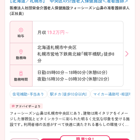
【北海道／札幌市】 中央区の介護老人保健施設＜准看護師＞
医療法人社団栄会介護老人保健施設フォーシーズン山鼻の准看護師求人
(正社員)
19.2
万円～
月収
給与
北海道札幌市中央区
札幌市営地下鉄南北線「幌平橋駅」徒歩8
勤務地
分
日勤:09時00分～18時00分（休憩60分）
夜勤:16時30分～09時30分（休憩120分）
勤務時間
住宅補助・手当あり
駅チカ（徒歩10分以内）
マイカー通勤可・相談可
フォーシーズン山鼻は札幌市中央区にあり、建物は南イタリアをイメー
ジした雰囲気とビタミンカラーに彩られた明るく元気な印象を受ける施
設です。利用者様の五感がすべて快適に満たされる暮らしの環境づくり
や能動参画型の介護環境を作ることを目指して運営されています。手当
や福利厚生も充実。 求人に興味のある方はお気軽にお問合せ下さい。
簡単1分！