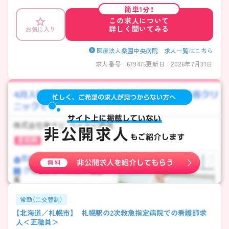
サポートを学ぶことができます。「桑園駅」から徒歩5分、駐車場を完備し
簡単1分！
ておりマイカー通勤も可能です。 ご興味ある方には、面接対策ポイント
この求人について
など、さらに詳細をお話しいたしますのでお気軽にご相談ください。
詳しく聞いてみる
お気に入り
医療法人桑園中央病院 求人一覧はこちら
求人番号 : 679475
更新日 : 2026年7月31日
常勤（二交替制）
【北海道／札幌市】 札幌駅の2次救急指定病院での看護師求
人＜正職員＞