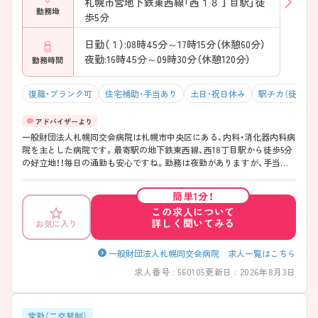
札幌市営地下鉄東西線「西１８丁目駅」徒
勤務地
歩5分
日勤（１）:08時45分～17時15分（休憩60分）
夜勤:16時45分～09時30分（休憩120分）
勤務時間
復職・ブランク可
住宅補助・手当あり
土日・祝日休み
駅チカ（徒歩10
一般財団法人札幌同交会病院は札幌市中央区にある、内科・消化器内科病
院を主とした病院です。最寄駅の地下鉄東西線、西18丁目駅から徒歩5分
の好立地！！毎日の通勤も安心ですね。勤務は夜勤がありますが、手当て
が充実している上に、年間休日は115日あり、残業は月平均5時間と少なめ
です。しっかり働いてプライベートは充実させたい方におススメの職場
簡単1分！
ですよ。ご興味がある方には面接対策などを含め、さらに詳しい内容を
この求人について
ご案内させていただきますので、是非お気軽にお問い合わせください。
詳しく聞いてみる
お気に入り
一般財団法人札幌同交会病院 求人一覧はこちら
求人番号 : 560105
更新日 : 2026年8月3日
常勤（二交替制）