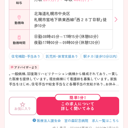
給与
北海道札幌市中央区
札幌市営地下鉄東西線「西２８丁目駅」徒
勤務地
歩10分
日勤:08時45分～17時15分（休憩60分）
夜勤:17時00分～09時00分（休憩120分）
勤務時間
住宅補助・手当あり
託児所・保育支援あり
駅チカ（徒歩10分以内）
マ
。一般病棟、回復期リハビリテーション病棟から構成されており、一貫し
た医療を提供しています。現在病棟にて看護師を募集しています。家族
手当をはじめ、住宅手当や給食手当など各種手当の支給があり、お休みは
4週8休制、リフレッシュ休暇（3日間）であるため、プライベートも充実さ
せることができます。 ご興味ある方には、面接対策ポイントなど、さらに
簡単1分！
詳細をお話しいたしますのでお気軽にご相談ください。
この求人について
詳しく聞いてみる
お気に入り
医療法人讃生会 宮の森記念病院 求人一覧はこちら
求人番号 : 273899
更新日 : 2026年7月31日