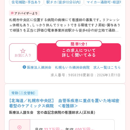
住宅補助・手当あり
駅チカ（徒歩10分以内）
マイカー通勤可・相談可
札幌市中央区に位置する病院の病棟にて看護師の募集です。リフレッシ
ュ休暇もあり、しっかり休んでリセットできる環境です♪昇給・賞与あり
で頑張りを正当に評価◎電車事業所前駅から徒歩4分の好立地で通勤ラ
クラク、悪天候の日も安心です！社員食堂完備で毎日の食事も手軽に済ま
せられ、ランチ代の節約にも♪仕事とプライベートのバランスを大切に
簡単1分！
しながら、長期的にキャリアを築ける職場です。ご興味ある方は面接ポ
この求人について
イントをお伝えしますので、お気軽にご連絡ください。
詳しく聞いてみる
お気に入り
医療法人徳洲会 札幌もいわ徳洲会病院 求人一覧はこちら
求人番号 : 9858398
更新日 : 2026年3月11日
常勤（二交替制）
【北海道／札幌市中央区】 血管系疾患に重点を置いた地域密
着型のケアミックス病院 ＜看護師＞
医療法人讃生会 宮の森記念病院の看護師求人(正社員)
23.7
万円～
400
万円～
月収
年収