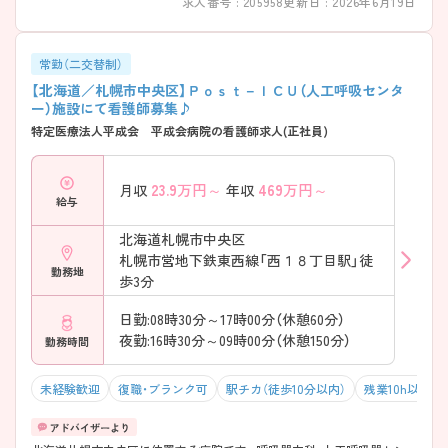
求人番号 : 205958
更新日 : 2026年6月19日
・「プリセプター制度あり」 ・部署全体で支えるフォロー ・充実の院内研修
・資格取得支援あり → キャリアアップのサポートもあります
――――――――――――――― ■ 無理なく働ける勤務条件
――――――――――――――― 働きやすさも大切にしています。 ・年
常勤（二交替制）
間休日120日 ・平均残業5～10時間以内／月 ・子育て世代の方多数在籍 →
【北海道／札幌市中央区】Ｐｏｓｔ－ＩＣＵ（人工呼吸センタ
オンオフのメリハリがつきやすい環境
ー）施設にて看護師募集♪
――――――――――――――― ■ 通いやすさも魅力♪
特定医療法人平成会 平成会病院の看護師求人(正社員)
――――――――――――――― 毎日の負担を減らせます。 ・地下鉄駅
徒歩5分 → 通勤ストレスが少なく続けやすい職場
23.9
万円～
469
万円～
月収
年収
給与
北海道札幌市中央区
札幌市営地下鉄東西線「西１８丁目駅」徒
勤務地
歩3分
日勤:08時30分～17時00分（休憩60分）
夜勤:16時30分～09時00分（休憩150分）
勤務時間
未経験歓迎
復職・ブランク可
駅チカ（徒歩10分以内）
残業10h以下（