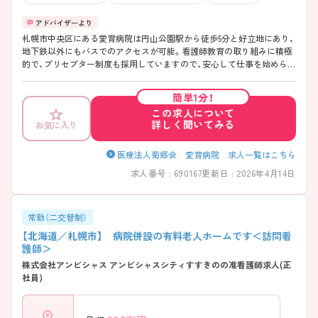
札幌市中央区にある愛育病院は円山公園駅から徒歩5分と好立地にあり、
地下鉄以外にもバスでのアクセスが可能。看護師教育の取り組みに積極
的で、プリセプター制度も採用していますので、安心して仕事を始められ
る環境です。ご興味のある方には、面接対策ポイントなど、さらに詳細を
お話しいたしますのでお気軽にご相談くださいね。
簡単1分！
この求人について
詳しく聞いてみる
お気に入り
医療法人菊郷会 愛育病院 求人一覧はこちら
求人番号 : 690167
更新日 : 2026年4月14日
常勤（二交替制）
【北海道／札幌市】 病院併設の有料老人ホームです＜訪問看
護師＞
株式会社アンビシャス アンビシャスシティすすきのの准看護師求人(正
社員)