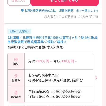
詳しく聞いてみる
お気に入り
北海道旅客鉄道株式会社 JR札幌病院 求人一覧はこちら
求人番号 : 275691
更新日 : 2026年7月27日
常勤（二交替制）
【北海道／札幌市中央区】年休120日◎賞与4ヶ月♪駅1分！地域
密着型病院で看護師募集＜常勤／病棟＞
医療法人社団土田病院の看護師求人(正社員)
28.9
万円～
438
万円～
月収
年収
給与
北海道札幌市中央区
札幌市電山鼻線「東屯田通駅」徒歩1分
勤務地
日勤:08時45分～17時00分（休憩60分）
夜勤:16時45分～09時00分（休憩60分）
勤務時間