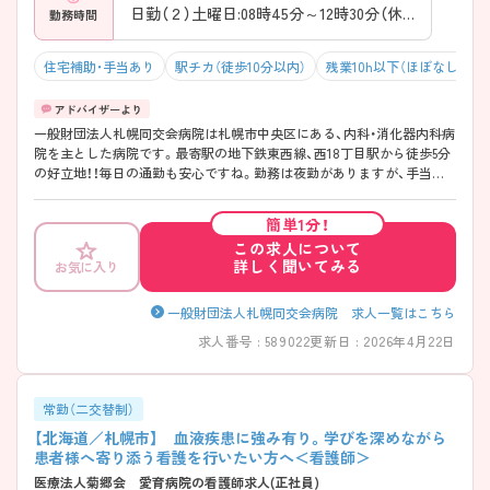
日勤（２）土曜日:08時45分～12時30分（休憩0分）
勤務時間
住宅補助・手当あり
駅チカ（徒歩10分以内）
残業10h以下（ほぼなし）
一般財団法人札幌同交会病院は札幌市中央区にある、内科・消化器内科病
院を主とした病院です。最寄駅の地下鉄東西線、西18丁目駅から徒歩5分
の好立地！！毎日の通勤も安心ですね。勤務は夜勤がありますが、手当て
が充実している上に、年間休日は115日あり、残業は月平均5時間と少なめ
です。しっかり働いてプライベートは充実させたい方におススメの職場
簡単1分！
ですよ。ご興味がある方には面接対策などを含め、さらに詳しい内容を
この求人について
ご案内させていただきますので、是非お気軽にお問い合わせください。
詳しく聞いてみる
お気に入り
一般財団法人札幌同交会病院 求人一覧はこちら
求人番号 : 589022
更新日 : 2026年4月22日
常勤（二交替制）
【北海道／札幌市】 血液疾患に強み有り。学びを深めながら
患者様へ寄り添う看護を行いたい方へ＜看護師＞
医療法人菊郷会 愛育病院の看護師求人(正社員)