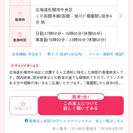
北海道札幌市中央区
ＪＲ函館本線(函館－旭川)「桑園駅」徒歩4
勤務地
分 他
日勤:07時50分～16時00分（休憩60分）
準夜勤:16時00分～23時00分（休憩60分）
勤務時間
住宅補助・手当あり
駅チカ（徒歩10分以内）
マイカー通勤可・相談可
北海道札幌市中央区に位置する人工透析に特化した病院の看護師求人で
す。 院内研修、院外研修などの教育の面でも積極的ですので、ブランクの
ある方や経験の浅い方もご応募いただけます。 「桑園駅」から徒歩4分、
駐車場を完備しておりマイカー通勤も可能なので、ストレスなく通勤し
ていただけます。 ご興味ある方には、面接対策ポイントなど、さらに詳細
簡単1分！
をお話しいたしますのでお気軽にご相談ください。
この求人について
詳しく聞いてみる
お気に入り
医療法人社団CHCPヘルスケアシステム 求人一覧はこちら
求人番号 : 10134891
更新日 : 2026年8月3日