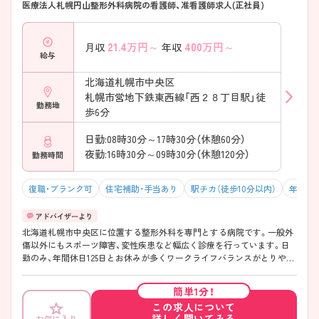
医療法人札幌円山整形外科病院の看護師、准看護師求人(正社員)
21.4
万円～
400
万円～
月収
年収
給与
北海道札幌市中央区
札幌市営地下鉄東西線「西２８丁目駅」徒
勤務地
歩6分
日勤:08時30分～17時30分（休憩60分）
夜勤:16時30分～09時30分（休憩120分）
勤務時間
復職・ブランク可
住宅補助・手当あり
駅チカ（徒歩10分以内）
年間休日
北海道札幌市中央区に位置する整形外科を専門とする病院です。一般外
傷以外にもスポーツ障害、変性疾患など幅広く診療を行っています。日
勤のみ、年間休日125日とお休みが多くワークライフバランスがとりやす
い環境です。地下鉄東西線「西28丁目駅」から徒歩4分と駅近なので通勤
にとても便利です。 ご興味ある方には、面接対策ポイントなど、さらに詳
簡単1分！
細をお話しいたしますのでお気軽にご相談ください。
この求人について
詳しく聞いてみる
お気に入り