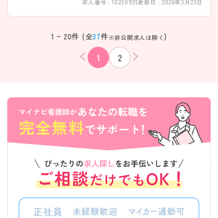
求人番号 : 10230925
更新日 : 2026年3月23日
1 ~ 20件 (全
37
件
)
※非公開求人は除く
1
2
該当件数
条件を
検索する
クリア
件