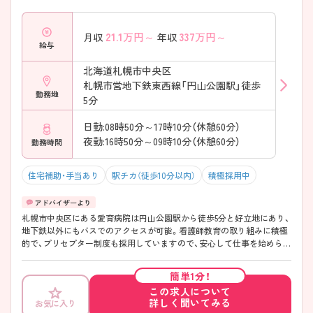
21.1
万円～
337
万円～
月収
年収
給与
北海道札幌市中央区
札幌市営地下鉄東西線「円山公園駅」徒歩
勤務地
5分
日勤:08時50分～17時10分（休憩60分）
夜勤:16時50分～09時10分（休憩60分）
勤務時間
住宅補助・手当あり
駅チカ（徒歩10分以内）
積極採用中
札幌市中央区にある愛育病院は円山公園駅から徒歩5分と好立地にあり、
地下鉄以外にもバスでのアクセスが可能。看護師教育の取り組みに積極
的で、プリセプター制度も採用していますので、安心して仕事を始められ
る環境です。ご興味のある方には、面接対策ポイントなど、さらに詳細を
お話しいたしますのでお気軽にご相談くださいね。
簡単1分！
この求人について
詳しく聞いてみる
お気に入り