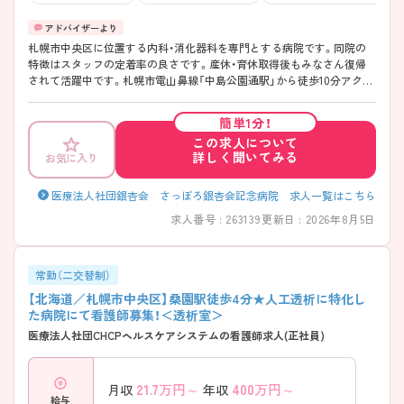
札幌市中央区に位置する内科・消化器科を専門とする病院です。同院の
特徴はスタッフの定着率の良さです。産休・育休取得後もみなさん復帰
されて活躍中です。札幌市電山鼻線「中島公園通駅」から徒歩10分アクセ
スが良く通勤に便利です。 ご興味ある方には、面接対策ポイントなど、さ
らに詳細をお話しいたしますのでお気軽にご相談ください。
簡単1分！
この求人について
詳しく聞いてみる
お気に入り
医療法人社団銀杏会 さっぽろ銀杏会記念病院 求人一覧はこちら
求人番号 : 263139
更新日 : 2026年8月5日
常勤（二交替制）
【北海道／札幌市中央区】桑園駅徒歩4分★人工透析に特化し
た病院にて看護師募集！＜透析室＞
医療法人社団CHCPヘルスケアシステムの看護師求人(正社員)
21.7
万円～
400
万円～
月収
年収
給与