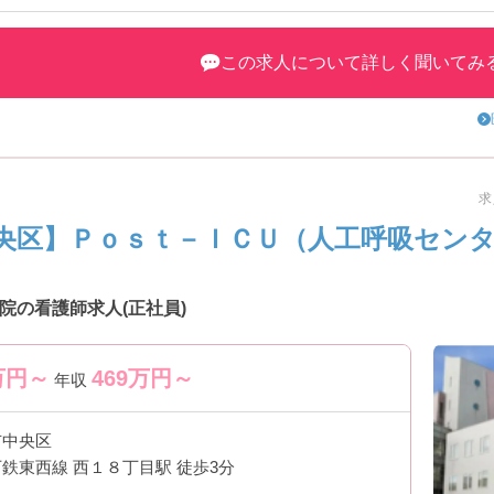
この求人について詳しく聞いてみ
求
境です
央区】Ｐｏｓｔ－ＩＣＵ（人工呼吸セン
院の看護師求人(正社員)
す
万円～
469
万円～
年収
市中央区
鉄東西線 西１８丁目駅 徒歩3分