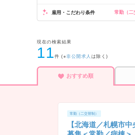
常勤（二
雇用・こだわり条件
現在の検索結果
11
件 (※
非公開求人
は除く)
おすすめ順
常勤（二交替制）
【北海道／札幌市中央
募集＜常勤／病棟＞