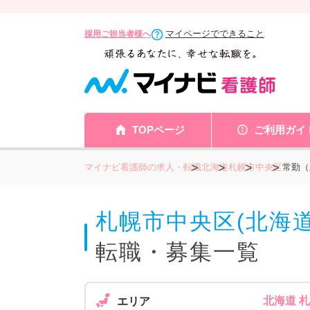
マイページでできること
採用ご担当者様へ
TOPページ
ご利用ガイ
マイナビ看護師の求人・転職
北海道
札幌市
中央区
常勤（
札幌市中央区(北海
転職・募集一覧
北海道 
エリア