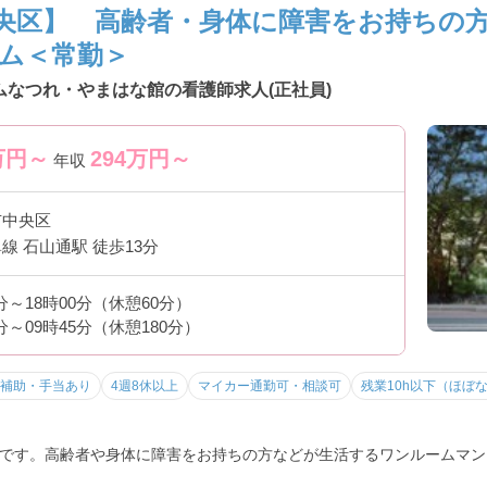
央区】 高齢者・身体に障害をお持ちの
ム＜常勤＞
ムなつれ・やまはな館の看護師求人(正社員)
万円～
294
万円～
年収
市中央区
線 石山通駅 徒歩13分
0分～18時00分（休憩60分）
0分～09時45分（休憩180分）
補助・手当あり
4週8休以上
マイカー通勤可・相談可
残業10h以下（ほぼ
です。高齢者や身体に障害をお持ちの方などが生活するワンルームマン