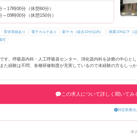
0分～17時00分（休憩60分）
0分～09時00分（休憩150分）
・育休実績あり
電子カルテあり
駅チカ（徒歩10分以内）
残業10h以下（
職可
です。呼吸器内科・人工呼吸器センター、消化器内科を診療の中心として
です
また経験は不問、各種研修制度が充実しているので未経験の方もしっか
トなど、さらに詳細をお話しいたしますのでお気軽にご相談ください。
この求人について詳しく聞いてみ
特定医療法
す
求人