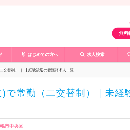
無料
ド
はじめての方へ
求人検索
二交替制） ｜ 未経験歓迎の看護師求人一覧
道)で常勤（二交替制）｜未経
札幌市中央区