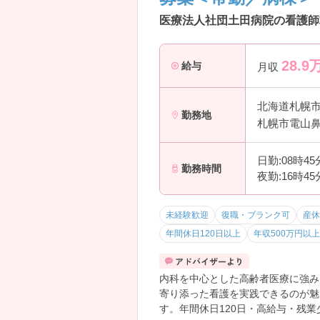
医療法人社団土田病院の看護師求
28.9
給与
月収
北海道札幌
勤務地
札幌市電山鼻
日勤:08時4
勤務時間
夜勤:16時4
未経験歓迎
復職・ブランク可
産休
年間休日120日以上
年収500万円以
内科を中心とした高齢者医療に強み
寄り添った看護を実践できるのが魅
す。年間休日120日・高給与・残