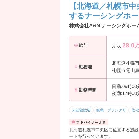
将来も見据えて働けます。
【北海道／札幌市中
・認定看護師取得の支援あり
するナーシングホー
・院外研修への参加支援
・副業相談可能
株式会社A&N ナーシングホー
→ 自分らしいキャリア形成を応援
28.0
給与
月収
北海道札幌
勤務地
札幌市電山鼻
日勤:09時0
勤務時間
夜勤:17時0
未経験歓迎
復職・ブランク可
住宅
北海道札幌市中央区に位置する施設
ートを行っています。