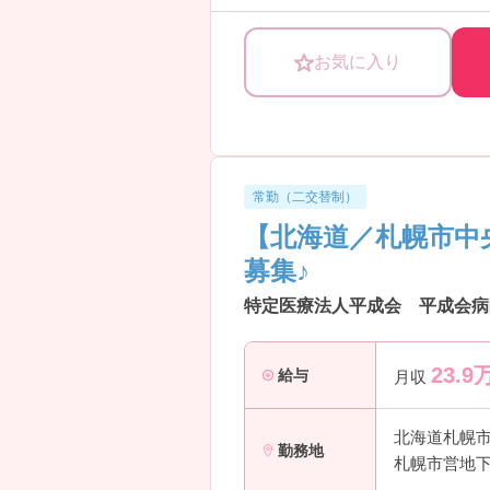
ったりの職場です。
―――――――――――――――
お気に入り
■ 高齢者医療に深く関われる環境
―――――――――――――――
落ち着いた看護を実践できます。
・内科中心で高齢患者様がメイン
・急性期～在宅移行まで一貫対応
・生活に寄り添ったケアが可能
常勤（二交替制）
→ 患者様とじっくり向き合える環
【北海道／札幌市中
―――――――――――――――
■ 駅チカ1分！通勤ラクラク
募集♪
―――――――――――――――
毎日の通勤もストレスフリー♪
特定医療法人平成会 平成会病
・市電「東屯田通り」徒歩1分
→ 天候に左右されにくい好立地で
23.9
―――――――――――――――
給与
月収
■ しっかり休める好環境
―――――――――――――――
北海道札幌
メリハリのある働き方が可能！
勤務地
札幌市営地下
・年間休日120日
・残業月10時間以内