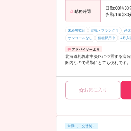
・連休取得実績あり
日勤:08時3
勤務時間
→ プライベートも大切にできます
夜勤:16時3
―――――――――――――――
■ 安心の教育・成長サポート
―――――――――――――――
未経験歓迎
復職・ブランク可
産休
着実にスキルアップできます。
オンコールなし
積極採用中
4月入
・教育専任者のフォロー体制
・eラーニング／Nursing Skills導入
・プリセプター制度あり
北海道札幌市中央区に位置する病院
→ 未経験やブランク明けでも安心
圏内なので通勤にとても便利です。
―――――――――――――――
■ 人間関係◎で馴染みやすい
ご興味ある方には、面接対策ポイン
―――――――――――――――
温かい雰囲気が魅力です♪
お気に入り
・20～30代中心に活躍
・中途入職者多数
・相談しやすい職場文化
→ 新しい環境でも安心して働けま
―――――――――――――――
■ キャリアも広がる成長環境
常勤（二交替制）
―――――――――――――――