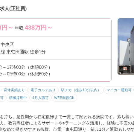
人(正社員)
万円～
438
万円～
年収
市中央区
線 東屯田通駅 徒歩1分
5分～17時00分（休憩60分）
5分～09時00分（休憩60分）
・育休実績あり
電子カルテあり
駅チカ（徒歩10分以内）
マイカー通勤可
上可
積極採用中
4月入職可
WEB面接OK
を持ち、急性期から在宅復帰まで一貫して関われる病院です。落ち着い
力。教育専任者によるサポートやeラーニングを活用し、経験に不安の
業少なめで働きやすさも抜群。市電「東屯田通り」徒歩1分と通勤もしや