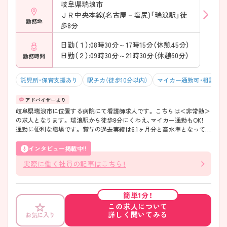
岐阜県瑞浪市
ＪＲ中央本線(名古屋－塩尻)「瑞浪駅」徒
勤務地
歩8分
日勤（１）:08時30分～17時15分（休憩45分）
日勤（２）:09時30分～21時30分（休憩60分）
勤務時間
託児所・保育支援あり
駅チカ（徒歩10分以内）
マイカー通勤可・相談可
岐阜県瑞浪市に位置する病院にて看護師求人です。 こちらは＜非常勤＞
の求人となります。 瑞浪駅から徒歩8分にくわえ、マイカー通勤もOK！
通勤に便利な職場です。 賞与の過去実績は6.1ヶ月分と高水準となってい
ます。 ご興味をお持ちの方には詳細の情報や面接のポイントをお伝えし
ますのでお気軽にお問い合わせくださいませ。
インタビュー掲載中!!
実際に働く社員の記事はこちら！
簡単1分！
この求人について
詳しく聞いてみる
お気に入り