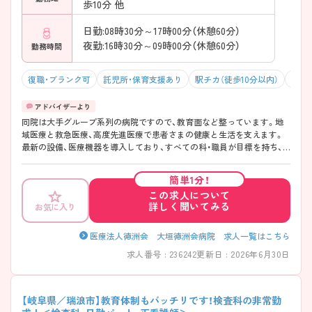
歩10分 他
日勤:08時30分～17時00分（休憩60分）
夜勤:16時30分～09時00分（休憩60分）
勤務時間
復職・ブランク可
託児所・保育支援あり
駅チカ（徒歩10分以内）
マイ
同院は大手グループ系列の病院ですので、教育面など整っています。地
域医療と救急医療、高度先進医療で患者さまの健康と生活を支えます。
最新の設備、医療機器を導入しており、すべての科・職員が目標を持ち、
強い情熱と理想で未来の医療を目指し、地域に根ざした病院となること
を目標としています。子育て中の方に嬉しい24時間対応の託児所も完備
簡単1分！
されています。 ご興味のある方には、面接対策ポイントなど、さらに詳細
この求人について
をお話しいたしますので、お気軽にご相談ください。
詳しく聞いてみる
お気に入り
医療法人徳洲会 大垣徳洲会病院 求人一覧はこちら
求人番号 : 236242
更新日 : 2026年6月30日
【岐阜県／瑞浪市】教育体制もバッチリです！検査科の非常勤