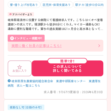
寮・借り上げ社宅あり
託児所・保育支援あり
駅チカ（徒歩10分以内）
岐阜県瑞浪市に位置する病院にて看護師求人です。 こちらは＜オペ室看
護師＞の求人です。 瑞浪駅から徒歩8分にくわえ、マイカー通勤もOK！
通勤に便利な職場です。 賞与の過去実績は6.1ヶ月分と高水準となってい
ます。 ご興味をお持ちの方には詳細の情報や面接のポイントをお伝えし
ますのでお気軽にお問い合わせくださいませ。
インタビュー掲載中!!
実際に働く社員の記事はこちら！
簡単1分！
この求人について
詳しく聞いてみる
お気に入り
岐阜県厚生農業協同組合連合会 東濃中部医療センター 東濃厚生
病院 求人一覧はこちら
求人番号 : 9736719
更新日 : 2026年6月30日
夜勤なし可（日勤のみ可）