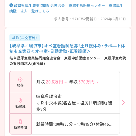
岐阜県厚生農業協同組合連合会 東濃中部医療センター 東濃厚生
病院 求人一覧はこちら
求人番号 : 9736752
更新日 : 2026年6月30日
常勤（二交替制）
【岐阜県／瑞浪市】オペ室看護師急募！土日祝休み・サポ―ト体
制も充実◎＜オペ室・日勤常勤・正看護師＞
岐阜県厚生農業協同組合連合会 東濃中部医療センター 東濃厚生病院
の看護師求人(正社員)
20.6
万円～
370
万円～
月収
年収
給与
岐阜県瑞浪市
ＪＲ中央本線(名古屋－塩尻)「瑞浪駅」徒
勤務地
歩8分
就業時間1:08時30分～17時15分（休憩45分）
勤務時間