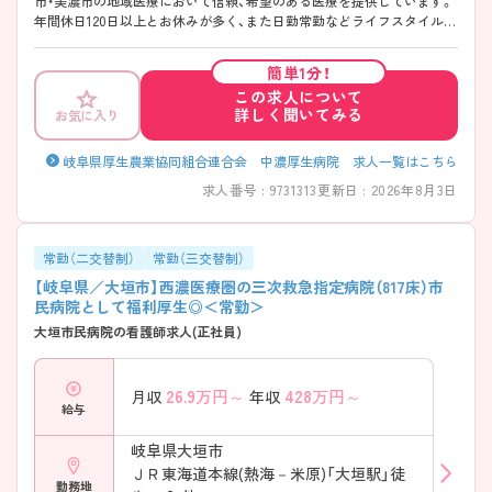
市・美濃市の地域医療において信頼、希望のある医療を提供しています。
年間休日120日以上とお休みが多く、また日勤常勤などライフスタイルに
合わせた働き方が相談可能です。教育制度ではクリニカルラダーを導入
しており、個々のレベルにあった研修が受けられるので未経験の方やブ
簡単1分！
ランクのある方もしっかり学べます。また、外来に興味のある方、スキル
この求人について
アップされたい方にもおすすめです。 ご興味ある方には、面接対策ポイ
詳しく聞いてみる
お気に入り
ントなど、さらに詳細をお話しいたしますのでお気軽にご相談くださ
い。
岐阜県厚生農業協同組合連合会 中濃厚生病院 求人一覧はこちら
求人番号 : 9731313
更新日 : 2026年8月3日
常勤（二交替制）
常勤（三交替制）
【岐阜県／大垣市】西濃医療圏の三次救急指定病院（817床）市
民病院として福利厚生◎＜常勤＞
大垣市民病院の看護師求人(正社員)
26.9
万円～
428
万円～
月収
年収
給与
岐阜県大垣市
ＪＲ東海道本線(熱海－米原)「大垣駅」徒
勤務地