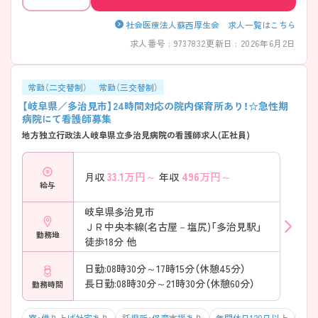
社会医療法人蘇西厚生会 求人一覧はこちら
求人番号 : 9737832
更新日 : 2026年6月2日
常勤（二交替制）
常勤（三交替制）
【岐阜県／多治見市】24時間対応の院内保育所あり！☆急性期
病院にて看護師募集
地方独立行政法人岐阜県立多治見病院の看護師求人(正社員)
33.1
万円～
496
万円～
月収
年収
給与
岐阜県多治見市
ＪＲ中央本線(名古屋－塩尻)「多治見駅」
勤務地
徒歩18分 他
日勤:08時30分～17時15分（休憩45分）
長日勤:08時30分～21時30分（休憩60分）
勤務時間
寮・借り上げ社宅あり
託児所・保育支援あり
年間休日120日以上
積極