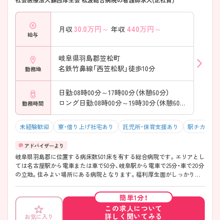
30.0
万円～
440
万円～
月収
年収
給与
岐阜県羽島郡笠松町
名鉄竹鼻線「西笠松駅」徒歩10分
勤務地
日勤:08時00分～17時00分（休憩60分）
ロング日勤:08時00分～19時30分（休憩60分）
勤務時間
未経験歓迎
寮・借り上げ社宅あり
託児所・保育支援あり
駅チカ（徒歩
岐阜県羽島郡に位置する病床数501床を有する総合病院です。エリアとし
ては名古屋駅から電車または車で50分、岐阜駅から電車で25分・車で20分
の立地。住みよい場所にある病院となります。福利厚生面がしっかりし
ており、24時間託児所やホワイトエンゼル(女性のみ)やMワンルームマン
ション(男女可)の寮が完備されています。教育制度も充実しており、中途
簡単1分！
入職の方にも、段階に応じた研修がありますので、安心してお仕事に慣れ
この求人について
ていただけます！認定看護師も院内にさまざま在籍し、レベルの高い看護
詳しく聞いてみる
お気に入り
医療を提供している病院です。ご興味のある方は是非ご応募ください。