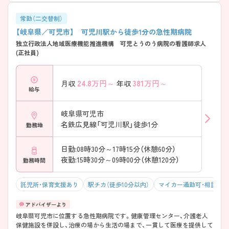
常勤（二交替制）
【岐阜県／可児市】 可児川駅から徒歩1分の急性期病院
独立行政法人地域医療機能推進機構 可児とうのう病院の看護師求人
(正社員)
24.8
万円～
381
万円～
月収
年収
給与
岐阜県可児市
名鉄広見線「可児川駅」徒歩1分
勤務地
日勤:08時30分～17時15分（休憩60分）
夜勤:15時30分～09時00分（休憩120分）
勤務時間
託児所・保育支援あり
駅チカ（徒歩10分以内）
マイカー通勤可・相談可
該当件数
条件を
検索する
クリア
岐阜県可児市に位置する急性期病院です。健康管理センター、介護老人
件
保健施設を併設し、治療の場から生活の場まで、一貫して医療を提供して