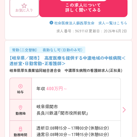
この求人について
詳しく聞いてみる
お気に入り
社会医療法人蘇西厚生会 求人一覧はこちら
求人番号 : 9691161
更新日 : 2026年6月2日
常勤（二交替制）
夜勤なし可（日勤のみ可）
【岐阜県／関市】 高度医療を提供する中濃地域の中核病院＜
透析室・日勤常勤・正看護師＞
岐阜県厚生農業協同組合連合会 中濃厚生病院の看護師求人(正社員)
400
万円～
年収
給与
岐阜県関市
長良川鉄道「関市役所前駅」
勤務地
透析日:08時15分～17時00分（休憩60分）
通常日:08時30分～17時15分（休憩60分）
勤務時間