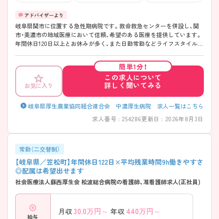
岐阜県関市に位置する急性期病院です。救命救急センターを併設し、関
市・美濃市の地域医療において信頼、希望のある医療を提供しています。
年間休日120日以上とお休みが多く、また日勤常勤などライフスタイルに
合わせた働き方が相談可能です。教育制度ではクリニカルラダーを導入
しており、個々のレベルにあった研修が受けられるので未経験の方やブ
簡単1分！
ランクのある方もしっかり学べます。 ご興味ある方には、面接対策ポイ
この求人について
ントなど、さらに詳細をお話しいたしますのでお気軽にご相談くださ
詳しく聞いてみる
お気に入り
い。
岐阜県厚生農業協同組合連合会 中濃厚生病院 求人一覧はこちら
求人番号 : 254286
更新日 : 2026年8月3日
常勤（二交替制）
【岐阜県／笠松町】年間休日122日×平均残業時間9h働きやすさ
◎配属は希望出せます
社会医療法人蘇西厚生会 松波総合病院の看護師、准看護師求人(正社員)
30.0
万円～
440
万円～
月収
年収
給与