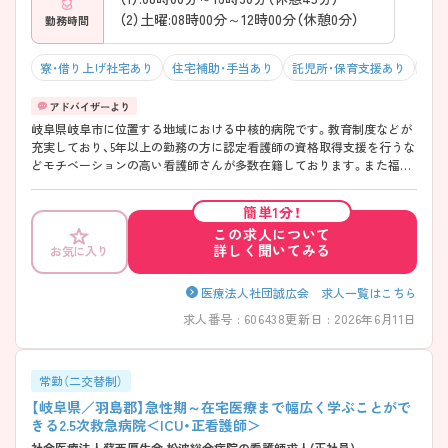
（2）土曜:08時00分～12時00分（休憩0分）
勤務時間
寮・借り上げ社宅あり
住宅補助・手当あり
託児所・保育支援あり
マイ
岐阜県岐阜市に位置する地域における中核的病院です。教育制度などが
充実しており、5年以上の勤務の方に認定看護師の資格取得支援を行うな
どモチベーションの高い看護師さんが多数在籍しております。また福利
厚生面も充実しており、託児所・寮の完備など働きやすい環境が整ってい
ます。年間休日も122日と多いので、ワークライフバランスをしっかり取
簡単1分！
りながらお仕事ができ、離職率が低いことも魅力です！興味のある方は是
この求人について
非ご応募ください。
詳しく聞いてみる
お気に入り
医療法人社団誠広会 求人一覧はこちら
求人番号 : 606438
更新日 : 2026年6月11日
常勤（二交替制）
【岐阜県／羽島郡】急性期～在宅医療まで幅広く学ぶことがで
きる2.5次救急病院＜ICU・正看護師＞
社会医療法人蘇西厚生会 松波総合病院の看護師求人(正社員)