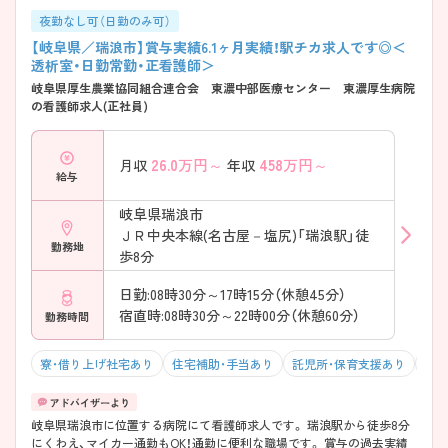
夜勤なし可（日勤のみ可）
【岐阜県／瑞浪市】賞与実績6.1ヶ月実績！駅チカ求人です◎＜
透析室・日勤常勤・正看護師＞
岐阜県厚生農業協同組合連合会 東濃中部医療センター 東濃厚生病院
の看護師求人(正社員)
26.0
万円～
458
万円～
月収
年収
給与
岐阜県瑞浪市
ＪＲ中央本線(名古屋－塩尻)「瑞浪駅」徒
勤務地
歩8分
日勤:08時30分～17時15分（休憩45分）
宿直時:08時30分～22時00分（休憩60分）
勤務時間
寮・借り上げ社宅あり
住宅補助・手当あり
託児所・保育支援あり
駅チ
岐阜県瑞浪市に位置する病院にて看護師求人です。 瑞浪駅から徒歩8分
にくわえ、マイカー通勤もOK！通勤に便利な職場です。 賞与の過去実績