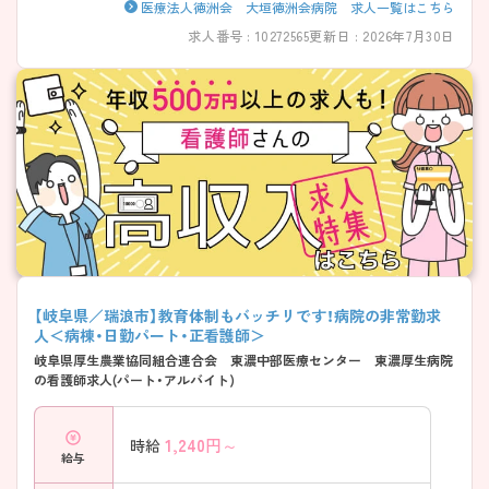
医療法人徳洲会 大垣徳洲会病院 求人一覧はこちら
求人番号 : 10272565
更新日 : 2026年7月30日
【岐阜県／瑞浪市】教育体制もバッチリです！病院の非常勤求
人＜病棟・日勤パート・正看護師＞
岐阜県厚生農業協同組合連合会 東濃中部医療センター 東濃厚生病院
の看護師求人(パート・アルバイト)
1,240
円～
時給
給与