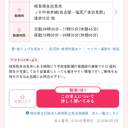
岐阜県多治見市
ＪＲ中央本線(名古屋－塩尻)「多治見駅」
勤務地
徒歩15分 他
日勤:08時30分～17時15分（休憩45分）
夜勤:16時00分～09時30分（休憩90分）
勤務時間
寮・借り上げ社宅あり
託児所・保育支援あり
マイカー通勤可・相談可
岐阜県多治見市にある病院にて手術室配属の看護師の募集です◎ 福利
厚生が充実しており従業員にとっても働きやすい環境です！ ご興味をお
持ちの方はお気軽にお問合せ下さい。
簡単1分！
この求人について
詳しく聞いてみる
お気に入り
地方独立行政法人岐阜県立多治見病院 求人一覧はこちら
求人番号 : 610343
更新日 : 2026年6月2日