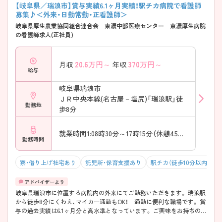
【岐阜県／瑞浪市】賞与実績6.1ヶ月実績！駅チカ病院で看護師
募集♪＜外来・日勤常勤・正看護師＞
岐阜県厚生農業協同組合連合会 東濃中部医療センター 東濃厚生病院
の看護師求人(正社員)
20.6
万円～
370
万円～
月収
年収
給与
岐阜県瑞浪市
ＪＲ中央本線(名古屋－塩尻)「瑞浪駅」徒
勤務地
歩8分
就業時間1:08時30分～17時15分（休憩45分）
勤務時間
寮・借り上げ社宅あり
託児所・保育支援あり
駅チカ（徒歩10分以内）
岐阜県瑞浪市に位置する病院内の外来にてご勤務いただきます。 瑞浪駅
から徒歩8分にくわえ、マイカー通勤もOK！ 通勤に便利な職場です。 賞
与の過去実績は6.1ヶ月分と高水準となっています。 ご興味をお持ちの方
には詳細の情報や面接のポイントをお伝えしますのでお気軽にお問い合