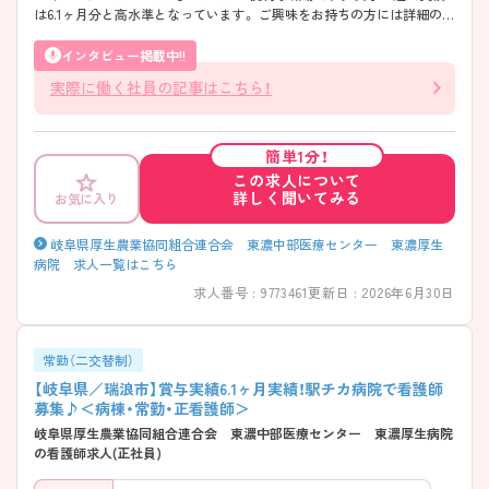
は6.1ヶ月分と高水準となっています。 ご興味をお持ちの方には詳細の情
報や面接のポイントをお伝えしますのでお気軽にお問い合わせください
ませ。
インタビュー掲載中!!
実際に働く社員の記事はこちら！
簡単1分！
この求人について
詳しく聞いてみる
お気に入り
岐阜県厚生農業協同組合連合会 東濃中部医療センター 東濃厚生
病院 求人一覧はこちら
求人番号 : 9773461
更新日 : 2026年6月30日
常勤（二交替制）
【岐阜県／瑞浪市】賞与実績6.1ヶ月実績！駅チカ病院で看護師
募集♪＜病棟・常勤・正看護師＞
岐阜県厚生農業協同組合連合会 東濃中部医療センター 東濃厚生病院
の看護師求人(正社員)