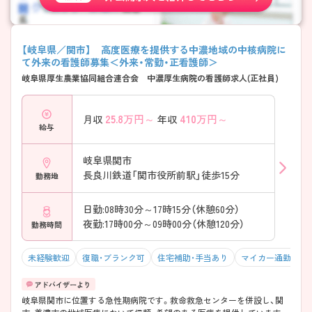
【岐阜県／関市】 高度医療を提供する中濃地域の中核病院に
て外来の看護師募集＜外来・常勤・正看護師＞
岐阜県厚生農業協同組合連合会 中濃厚生病院の看護師求人(正社員)
25.8
万円～
410
万円～
月収
年収
給与
岐阜県関市
長良川鉄道「関市役所前駅」徒歩15分
勤務地
日勤:08時30分～17時15分（休憩60分）
夜勤:17時00分～09時00分（休憩120分）
勤務時間
未経験歓迎
復職・ブランク可
住宅補助・手当あり
マイカー通勤可・
岐阜県関市に位置する急性期病院です。救命救急センターを併設し、関