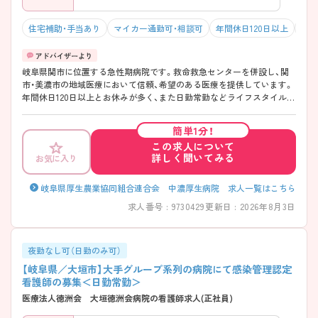
住宅補助・手当あり
マイカー通勤可・相談可
年間休日120日以上
積極
岐阜県関市に位置する急性期病院です。救命救急センターを併設し、関
市・美濃市の地域医療において信頼、希望のある医療を提供しています。
年間休日120日以上とお休みが多く、また日勤常勤などライフスタイルに
合わせた働き方が相談可能です。教育制度ではクリニカルラダーを導入
しており、個々のレベルにあった研修が受けられるので未経験の方やブ
簡単1分！
ランクのある方もしっかり学べます。 ご興味ある方には、面接対策ポイ
この求人について
ントなど、さらに詳細をお話しいたしますのでお気軽にご相談くださ
詳しく聞いてみる
お気に入り
い。
岐阜県厚生農業協同組合連合会 中濃厚生病院 求人一覧はこちら
求人番号 : 9730429
更新日 : 2026年8月3日
夜勤なし可（日勤のみ可）
【岐阜県／大垣市】大手グループ系列の病院にて感染管理認定
看護師の募集＜日勤常勤＞
医療法人徳洲会 大垣徳洲会病院の看護師求人(正社員)