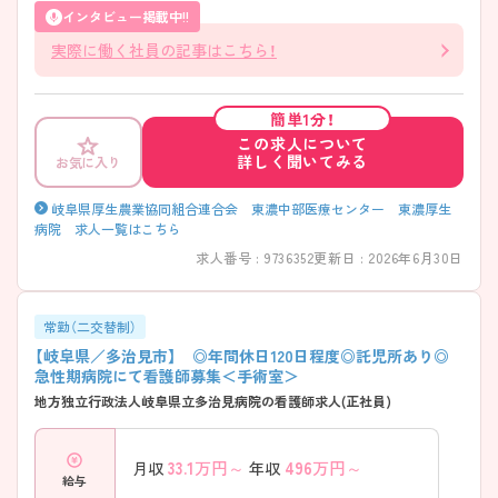
わせくださいませ。
インタビュー掲載中!!
実際に働く社員の記事はこちら！
簡単1分！
この求人について
詳しく聞いてみる
お気に入り
岐阜県厚生農業協同組合連合会 東濃中部医療センター 東濃厚生
病院 求人一覧はこちら
求人番号 : 9736352
更新日 : 2026年6月30日
常勤（二交替制）
【岐阜県／多治見市】 ◎年間休日120日程度◎託児所あり◎
急性期病院にて看護師募集＜手術室＞
地方独立行政法人岐阜県立多治見病院の看護師求人(正社員)
33.1
万円～
496
万円～
月収
年収
給与