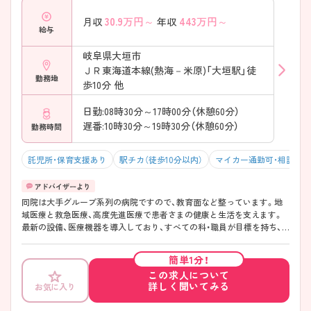
30.9
万円～
443
万円～
月収
年収
給与
岐阜県大垣市
ＪＲ東海道本線(熱海－米原)「大垣駅」徒
勤務地
歩10分 他
日勤:08時30分～17時00分（休憩60分）
遅番:10時30分～19時30分（休憩60分）
勤務時間
託児所・保育支援あり
駅チカ（徒歩10分以内）
マイカー通勤可・相談可
同院は大手グループ系列の病院ですので、教育面など整っています。地
域医療と救急医療、高度先進医療で患者さまの健康と生活を支えます。
最新の設備、医療機器を導入しており、すべての科・職員が目標を持ち、
強い情熱と理想で未来の医療を目指し、地域に根ざした病院となること
を目標としています。子育て中の方に嬉しい24時間対応の託児所も完備
簡単1分！
されています。 ご興味のある方には、面接対策ポイントなど、さらに詳細
この求人について
をお話しいたしますので、お気軽にご相談ください。
詳しく聞いてみる
お気に入り