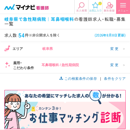
0
エリアから探す
希望の求人条件を選択
岐阜県で急性期病院｜耳鼻咽喉科
の看護師求人・転職・募集
一覧
エリアから探す
駅・路線から探す
条件項目の選択に戻る
54
求人数 :
件
※非公開求人を除く
(2026年8月8日更新)
北陸・信越
関東
資格
勤務形態
エリア
岐阜県
変更
＞
看護師、准看護師など
常勤、夜勤なし可など
雇用・
耳鼻咽喉科 / 急性期病院
変更
＞
東海
関西
こだわり条件
施設形態
担当業務
病院、クリニック・診療所など
病棟、外来など
この検索条件の保存
条件をクリア
診察科目
こだわり条件
北海道・東北
中国・四国
美容外科、
未経験歓迎、
循環器内科など
土日祝休みなど
九州・沖縄
年収
雇用形態
年収500万円以上など
正社員、契約社員など