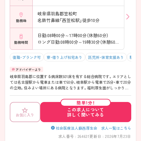
岐阜県羽島郡笠松町
名鉄竹鼻線「西笠松駅」徒歩10分
勤務地
日勤:08時00分～17時00分（休憩60分）
ロング日勤:08時00分～19時30分（休憩60分）
勤務時間
復職・ブランク可
寮・借り上げ社宅あり
託児所・保育支援あり
駅チカ
岐阜県羽島郡に位置する病床数501床を有する総合病院です。エリアとし
ては名古屋駅から電車または車で50分、岐阜駅から電車で25分・車で20分
の立地。住みよい場所にある病院となります。福利厚生面がしっかりし
ており、24時間託児所やホワイトエンゼル(女性のみ)やMワンルームマン
ション(男女可)の寮が完備されています。教育制度も充実しており、中途
簡単1分！
入職の方にも、段階に応じた研修がありますので、安心してお仕事に慣れ
この求人について
ていただけます！認定看護師も院内にさまざま在籍し、レベルの高い看護
詳しく聞いてみる
お気に入り
医療を提供している病院です。ご興味のある方は是非ご応募ください。
社会医療法人蘇西厚生会 求人一覧はこちら
求人番号 : 264631
更新日 : 2026年7月23日