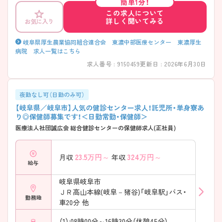
簡単1分！
この求人について
詳しく聞いてみる
お気に入り
岐阜県厚生農業協同組合連合会 東濃中部医療センター 東濃厚生
病院 求人一覧はこちら
求人番号 : 9150459
更新日 : 2026年6月30日
夜勤なし可（日勤のみ可）
【岐阜県／岐阜市】人気の健診センター求人！託児所・単身寮あ
り◎保健師募集です！＜日勤常勤・保健師＞
医療法人社団誠広会 総合健診センターの保健師求人(正社員)
23.5
万円～
324
万円～
月収
年収
給与
岐阜県岐阜市
ＪＲ高山本線(岐阜－猪谷)「岐阜駅」バス・
勤務地
車20分 他
（1）:08時00分～16時30分（休憩45分）