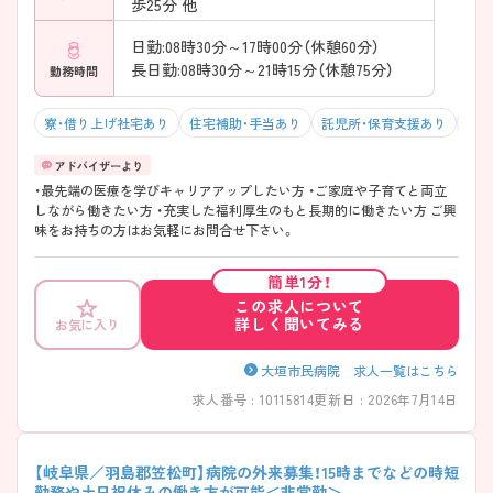
歩25分 他
日勤:08時30分～17時00分（休憩60分）
長日勤:08時30分～21時15分（休憩75分）
勤務時間
寮・借り上げ社宅あり
住宅補助・手当あり
託児所・保育支援あり
マイ
・最先端の医療を学びキャリアアップしたい方 ・ご家庭や子育てと両立
しながら働きたい方 ・充実した福利厚生のもと長期的に働きたい方 ご興
味をお持ちの方はお気軽にお問合せ下さい。
簡単1分！
この求人について
詳しく聞いてみる
お気に入り
大垣市民病院 求人一覧はこちら
求人番号 : 10115814
更新日 : 2026年7月14日
【岐阜県／羽島郡笠松町】病院の外来募集！15時までなどの時短
勤務や土日祝休みの働き方が可能＜非常勤＞