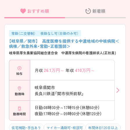
おすすめ順
新着順
フリーワード検索
常勤（二交替制）
夜勤なし可（日勤のみ可）
【岐阜県／関市】 高度医療を提供する中濃地域の中核病院＜
病棟／救急外来・常勤・正看護師＞
岐阜県厚生農業協同組合連合会 中濃厚生病院の看護師求人(正社員)
26.1
万円～
410
万円～
月収
年収
給与
岐阜県関市
長良川鉄道「関市役所前駅」
勤務地
日勤:08時30分～17時15分（休憩60分）
夜勤:17時00分～09時00分（休憩120分）
勤務時間
住宅補助・手当あり
マイカー通勤可・相談可
年間休日120日以上
オン