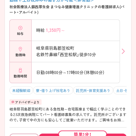
社会医療法人蘇西厚生会 まつなみ健康増進クリニックの看護師求人(パ
ート・アルバイト)
1,350
円～
時給
給与
岐阜県羽島郡笠松町
名鉄竹鼻線「西笠松駅」徒歩10分
勤務地
日勤:08時00分～17時00分（休憩60分）
勤務時間
未経験歓迎
寮・借り上げ社宅あり
託児所・保育支援あり
土日・祝日
岐阜県羽島郡笠松町にある急性期～在宅医療まで幅広く学ぶことのでき
る2.5次救急病院にてパート看護師募集の求人です。 託児所がございます
ので、子育て中の方にも安心してご就業いただけます。 ご興味をお持ち
の方は、お気軽にお問い合わせください。
簡単1分！