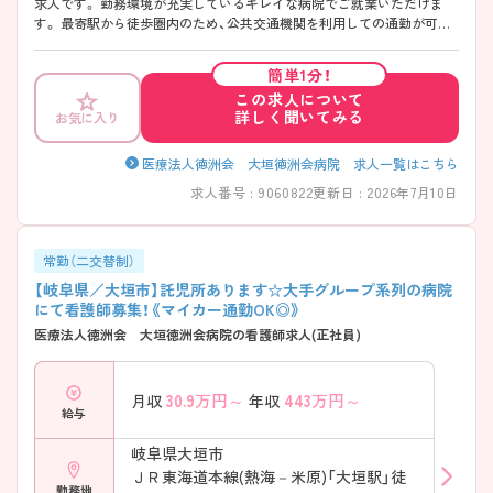
求人です。 勤務環境が充実しているキレイな病院でご就業いただけま
す。 最寄駅から徒歩圏内のため、公共交通機関を利用しての通勤が可能
です。 ご興味をお持ちの方は、お気軽にお問い合わせください。
簡単1分！
この求人について
詳しく聞いてみる
お気に入り
医療法人徳洲会 大垣徳洲会病院 求人一覧はこちら
求人番号 : 9060822
更新日 : 2026年7月10日
常勤（二交替制）
【岐阜県／大垣市】託児所あります☆大手グループ系列の病院
にて看護師募集！《マイカー通勤OK◎》
医療法人徳洲会 大垣徳洲会病院の看護師求人(正社員)
30.9
万円～
443
万円～
月収
年収
給与
岐阜県大垣市
ＪＲ東海道本線(熱海－米原)「大垣駅」徒
勤務地