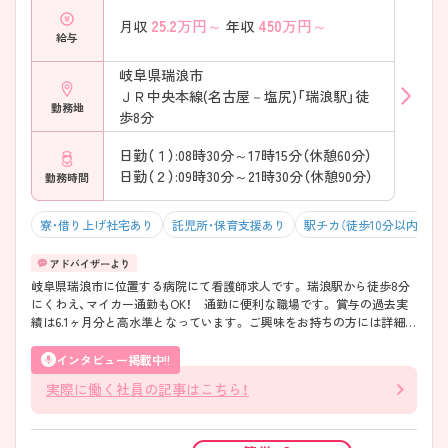
25.2
万円～
450
万円～
月収
年収
給与
岐阜県瑞浪市
ＪＲ中央本線(名古屋－塩尻)「瑞浪駅」徒
勤務地
歩8分
日勤（１）:08時30分～17時15分（休憩60分）
日勤（２）:09時30分～21時30分（休憩90分）
勤務時間
寮・借り上げ社宅あり
託児所・保育支援あり
駅チカ（徒歩10分以内）
岐阜県瑞浪市に位置する病院にて看護師求人です。 瑞浪駅から徒歩8分
にくわえ、マイカー通勤もOK！ 通勤に便利な職場です。 賞与の過去実
績は6.1ヶ月分と高水準となっています。 ご興味をお持ちの方には詳細の
情報や面接のポイントをお伝えしますのでお気軽にお問い合わせくださ
いませ。
インタビュー掲載中!!
実際に働く社員の記事はこちら！