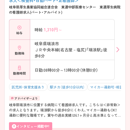
求人＜検査科・日勤パート・正看護師＞
岐阜県厚生農業協同組合連合会 東濃中部医療センター 東濃厚生病院
の看護師求人(パート・アルバイト)
1,310
円～
時給
給与
岐阜県瑞浪市
ＪＲ中央本線(名古屋－塩尻)「瑞浪駅」徒
勤務地
歩8分
日勤:08時00分～13時00分（休憩0分）
勤務時間
託児所・保育支援あり
駅チカ（徒歩10分以内）
マイカー通勤可・相談可
岐阜県瑞浪市に位置する病院にて看護師求人です。 こちらは＜非常勤＞
の求人となります。 瑞浪駅から徒歩8分にくわえ、マイカー通勤もOK！
通勤に便利な職場です。 賞与の過去実績は6.1ヶ月分と高水準となってい
ます。 ご興味をお持ちの方には詳細の情報や面接のポイントをお伝えし
ますのでお気軽にお問い合わせくださいませ。
インタビュー掲載中!!