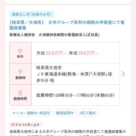
夜勤なし可（日勤のみ可）
【岐阜県／大垣市】 大手グループ系列の病院の手術室にて看
護師募集
医療法人徳洲会 大垣徳洲会病院の看護師求人(正社員)
20.6
万円～
304
万円～
月収
年収
給与
岐阜県大垣市
ＪＲ東海道本線(熱海－米原)「大垣駅」徒
勤務地
歩15分 他
就業時間1:08時30分～17時00分（休憩60分）
勤務時間
マイカー通勤可・相談可
積極採用中
4月入職可
岐阜県大垣市にある大手グループ系列の病院の手術室にて看護師募集の