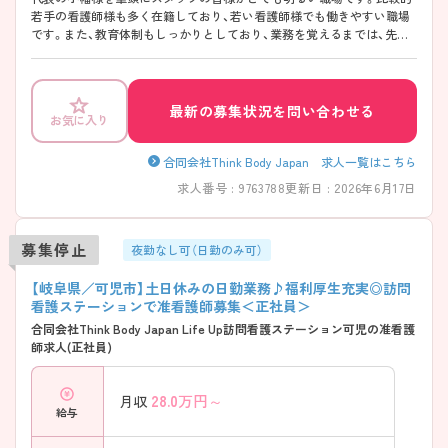
若手の看護師様も多く在籍しており、若い看護師様でも働きやすい職場
です。また、教育体制もしっかりとしており、業務を覚えるまでは、先輩
看護師が個人宅に同行してくださいます。そのため経験が浅い方、ブラ
ンクがある方でも安心して働いて頂けます。更にやる気のある方には研
修会の参加費を補助もあります。 理学療法士、作業療法士として男性ス
タッフも在籍していますので、男女問わず歓迎です！！ 興味のある方は是
最新の募集状況を問い合わせる
お気に入り
非ご応募下さい。
合同会社Think Body Japan 求人一覧はこちら
求人番号 : 9763788
更新日 : 2026年6月17日
募集停止
夜勤なし可（日勤のみ可）
【岐阜県／可児市】土日休みの日勤業務♪福利厚生充実◎訪問
看護ステーションで准看護師募集＜正社員＞
合同会社Think Body Japan Life Up訪問看護ステーション可児の准看護
師求人(正社員)
28.0
万円～
月収
給与