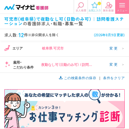
0
エリアから探す
希望の求人条件を選択
可児市(岐阜県)で夜勤なし可（日勤のみ可）｜訪問看護ステ
ーション
の看護師求人・転職・募集一覧
エリアから探す
駅・路線から探す
条件項目の選択に戻る
12
求人数 :
件
※非公開求人を除く
(2026年8月9日更新)
北陸・信越
関東
資格
勤務形態
エリア
岐阜県 可児市
変更
＞
看護師、准看護師など
常勤、夜勤なし可など
雇用・
変更
＞
夜勤なし可（日勤のみ可） / 訪問看
東海
関西
こだわり条件
施設形態
担当業務
護ステーション
病院、クリニック・診療所など
病棟、外来など
この検索条件の保存
条件をクリア
診察科目
こだわり条件
北海道・東北
中国・四国
美容外科、
未経験歓迎、
循環器内科など
土日祝休みなど
九州・沖縄
年収
雇用形態
年収500万円以上など
正社員、契約社員など