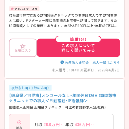
岐阜県可児市にある訪問診療クリニックでの看護師求人です 訪問看護
とは違い、ドクターと一緒に患者様のお宅等へ訪問して頂きます。また
訪問看護としての業務もあります。 年間休日126日以上・年収436万以上
と高待遇なのも魅力の1つです♪ 少しでも興味をお持ちの方はお気軽に
お問い合わせ下さい。
簡単1分！
この求人について
詳しく聞いてみる
お気に入り
医療法人正翔会 求人一覧はこちら
求人番号 : 10141150
更新日 : 2026年6月2日
夜勤なし可（日勤のみ可）
【岐阜県／可児市】オンコールなし・年間休日126日！訪問診療
クリニックでの求人＜日勤常勤・正看護師＞
医療法人正翔会 正翔会クリニック 可児の看護師求人(正社員)
28.0
万円～
436
万円～
月収
年収
給与