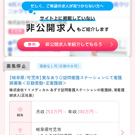
募集停止
夜勤なし可（日勤のみ可）
【岐阜県/可児市】賞与あり◎訪問看護ステーションにて看護
師募集＜日勤常勤・正看護師＞
株式会社ＹＹメディカル あずさ訪問看護ステーションの看護師、准看護
師求人(正社員)
25.0
万円～
300
万円～
月収
年収
給与
岐阜県可児市