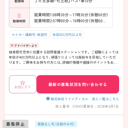
ＪＲ太多線「可児駅」バス・車10分
勤務地
就業時間1:08時30分～17時30分（休憩60分）
就業時間2:07時00分～16時00分（休憩60分）
勤務時間
マイカー通勤可・相談可
年収500万円以上可
岐阜県可児市に位置する訪問看護ステーションです。 ご経験によっては
年収が400万円以上となり、頑張りによっては高給与を目指していただ
けます。 ご興味をお持ちの方には、詳細の情報や面接のポイントをお伝
えしますのでお気軽にお問い合わせください。
最新の募集状況を問い合わせる
お気に入り
株式会社ＹＹメディカル 求人一覧はこちら
求人番号 : 578415
更新日 : 2026年6月1日
募集停止
夜勤なし可（日勤のみ可）