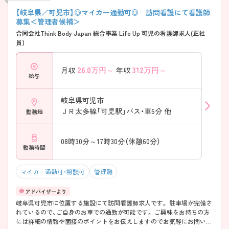
【岐阜県／可児市】◎マイカー通勤可◎ 訪問看護にて看護師
募集＜管理者候補＞
合同会社Think Body Japan 総合事業 Life Up 可児の看護師求人(正社
員)
26.0
万円～
312
万円～
月収
年収
給与
岐阜県可児市
ＪＲ太多線「可児駅」バス・車6分 他
勤務地
08時30分～17時30分（休憩60分）
勤務時間
マイカー通勤可・相談可
管理職
岐阜県可児市に位置する施設にて訪問看護師求人です。 駐車場が完備さ
れているので、ご自身のお車での通勤が可能です。 ご興味をお持ちの方
には詳細の情報や面接のポイントをお伝えしますのでお気軽にお問い合