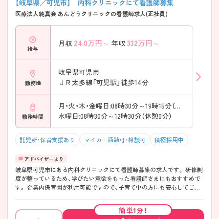
【岐阜県／可児市】 内科クリニックにて看護師募集
医療法人純真会 あんどうクリニックの看護師求人(正社員)
24.0
万円～
332
万円～
月収
年収
給与
岐阜県可児市
ＪＲ太多線「可児駅」徒歩14分
勤務地
月・火・木・金曜日:08時30分～19時15分（休憩180分）
水曜日:08時30分～12時30分（休憩0分）
勤務時間
託児所・保育支援あり
マイカー通勤可・相談可
積極採用中
岐阜県可児市にある内科クリニックにて看護師募集の求人です。 研修制
度が整っているため、学びたい意欲をもった看護師さまにもおすすめで
す。 企業内保育園が利用可能ですので、子育て中の方にも安心してご就
業いただけます。 ご興味をお持ちの方は、お気軽にお問い合わせくださ
い。
簡単1分！