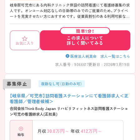
岐阜県可児市にある内科クリニック併設の訪問看護にて看護師募集の求
人です。 オンコール対応なしの日勤帯のみでのご就業のため、プライベ
ートを充実させたい方におすすめです。 従業員割引のある利用可能な保
育園がございますので、子育て中の方にも安心してご就業いただけま
す。 ご興味をお持ちの方は、お気軽にお問い合わせください。
簡単1分！
この求人について
詳しく聞いてみる
お気に入り
医療法人純真会 求人一覧はこちら
求人番号 : 9066617
更新日 : 2026年3月19日
募集停止
夜勤なし可（日勤のみ可）
【岐阜県／可児市】訪問看護ステーションにて看護師求人＜正
看護師／管理者候補＞
合同会社Think Body Japan リハビリフィットネス訪問看護ステーショ
ン可児の看護師求人(正社員)
30.0
万円～
412
万円～
月収
年収
給与