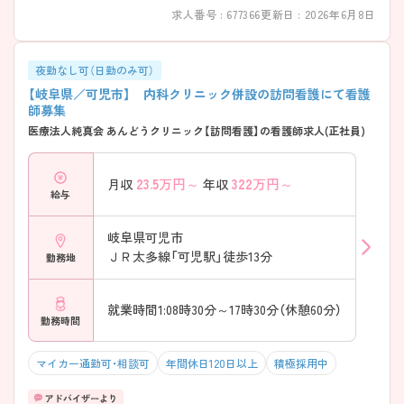
求人番号 : 677366
更新日 : 2026年6月8日
夜勤なし可（日勤のみ可）
【岐阜県／可児市】 内科クリニック併設の訪問看護にて看護
師募集
医療法人純真会 あんどうクリニック【訪問看護】の看護師求人(正社員)
23.5
万円～
322
万円～
月収
年収
給与
岐阜県可児市
ＪＲ太多線「可児駅」徒歩13分
勤務地
就業時間1:08時30分～17時30分（休憩60分）
勤務時間
マイカー通勤可・相談可
年間休日120日以上
積極採用中