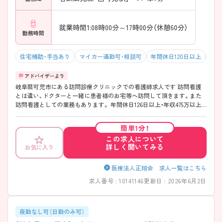
就業時間1:08時00分～17時00分（休憩60分）
勤務時間
住宅補助・手当あり
マイカー通勤可・相談可
年間休日120日以上
年収
岐阜県可児市にある訪問診療クリニックでの看護師求人です 訪問看護
とは違い、ドクターと一緒に患者様のお宅等へ訪問して頂きます。また
訪問看護としての業務もあります。 年間休日126日以上・年収475万以上
と高待遇なのも魅力の1つです♪ 少しでも興味をお持ちの方はお気軽に
お問い合わせ下さい。
簡単1分！
この求人について
詳しく聞いてみる
お気に入り
医療法人正翔会 求人一覧はこちら
求人番号 : 10141146
更新日 : 2026年6月2日
夜勤なし可（日勤のみ可）