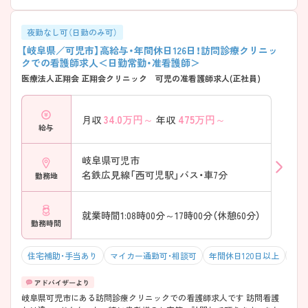
夜勤なし可（日勤のみ可）
【岐阜県／可児市】高給与・年間休日126日！訪問診療クリニッ
クでの看護師求人＜日勤常勤・准看護師＞
医療法人正翔会 正翔会クリニック 可児の准看護師求人(正社員)
34.0
万円～
475
万円～
月収
年収
給与
岐阜県可児市
名鉄広見線「西可児駅」バス・車7分
勤務地
就業時間1:08時00分～17時00分（休憩60分）
勤務時間
住宅補助・手当あり
マイカー通勤可・相談可
年間休日120日以上
年収
岐阜県可児市にある訪問診療クリニックでの看護師求人です 訪問看護