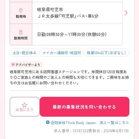
岐阜県可児市
ＪＲ太多線「可児駅」バス・車6分
勤務地
日勤:08時30分～17時30分（休憩60分）
勤務時間
土日・祝日休み
マイカー通勤可・相談可
残業10h以下（ほぼなし）
年間
岐阜県可児市にある訪問看護ステーションです。 年間休日120日程度あ
り◎ご家族との時間やご友人との時間も大切にできます。 ご興味をお持
ちの方はお気軽にお問い合わせください。
最新の募集状況を問い合わせる
お気に入り
合同会社Think Body Japan 求人一覧はこちら
求人番号 : 10161322
更新日 : 2026年6月17日