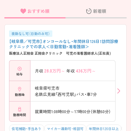
おすすめ順
新着順
フリーワード検索
夜勤なし可（日勤のみ可）
【岐阜県／可児市】オンコールなし・年間休日126日！訪問診療
クリニックでの求人＜日勤常勤・准看護師＞
医療法人正翔会 正翔会クリニック 可児の准看護師求人(正社員)
28.0
万円～
436
万円～
月収
年収
給与
岐阜県可児市
名鉄広見線「西可児駅」バス・車7分
勤務地
就業時間1:08時00分～17時00分（休憩60分）
勤務時間
住宅補助・手当あり
マイカー通勤可・相談可
年間休日120日以上
年収