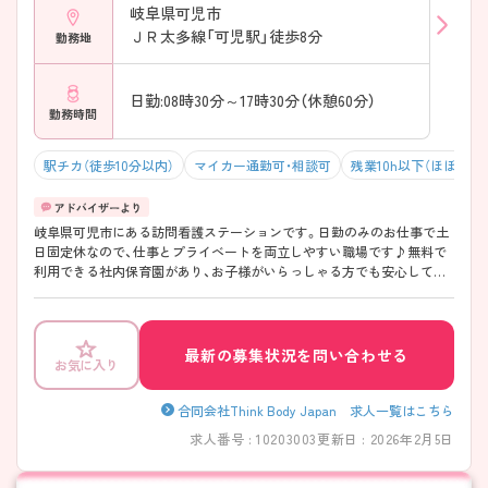
岐阜県可児市
ＪＲ太多線「可児駅」徒歩8分
勤務地
日勤:08時30分～17時30分（休憩60分）
勤務時間
駅チカ（徒歩10分以内）
マイカー通勤可・相談可
残業10h以下（ほぼなし
岐阜県可児市にある訪問看護ステーションです。日勤のみのお仕事で土
日固定休なので、仕事とプライベートを両立しやすい職場です♪無料で
利用できる社内保育園があり、お子様がいらっしゃる方でも安心して働
けます。ご興味ある方は面接ポイントをお伝えしますので、お気軽にご
連絡ください。
最新の募集状況を問い合わせる
お気に入り
合同会社Think Body Japan 求人一覧はこちら
求人番号 : 10203003
更新日 : 2026年2月5日