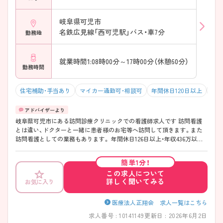
岐阜県可児市
名鉄広見線「西可児駅」バス・車7分
勤務地
就業時間1:08時00分～17時00分（休憩60分）
勤務時間
住宅補助・手当あり
マイカー通勤可・相談可
年間休日120日以上
年収
岐阜県可児市にある訪問診療クリニックでの看護師求人です 訪問看護
とは違い、ドクターと一緒に患者様のお宅等へ訪問して頂きます。また
訪問看護としての業務もあります。 年間休日126日以上・年収436万以上
と高待遇なのも魅力の1つです♪ 少しでも興味をお持ちの方はお気軽に
お問い合わせ下さい。
簡単1分！
この求人について
詳しく聞いてみる
お気に入り
医療法人正翔会 求人一覧はこちら
求人番号 : 10141149
更新日 : 2026年6月2日