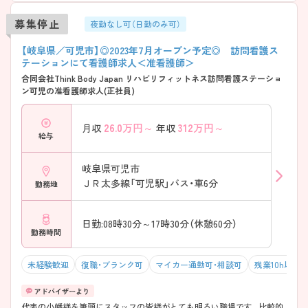
募集停止
夜勤なし可（日勤のみ可）
【岐阜県／可児市】◎2023年7月オープン予定◎ 訪問看護ス
テーションにて看護師求人＜准看護師＞
合同会社Think Body Japan リハビリフィットネス訪問看護ステーショ
ン可児の准看護師求人(正社員)
26.0
万円～
312
万円～
月収
年収
給与
岐阜県可児市
ＪＲ太多線「可児駅」バス・車6分
勤務地
日勤:08時30分～17時30分（休憩60分）
勤務時間
未経験歓迎
復職・ブランク可
マイカー通勤可・相談可
残業10h以下
代表の小幡様を筆頭にスタッフの皆様がとても明るい職場です。比較的