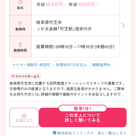
30.0
万円～
420
万円～
月収
年収
給与
岐阜県可児市
ＪＲ太多線「可児駅」徒歩15分
勤務地
就業時間1:08時30分～17時30分（休憩60分）
勤務時間
マイカー通勤可・相談可
年間休日120日以上
積極採用中
岐阜県可児市に位置する訪問看護ステーションでスタッフの募集です。
日勤帯のみの就業となりますので、過度な負担がかかりません。 ご興味
をお持ちの方には、詳細の情報や面接のポイントをお伝えしますのでお
気軽にお問い合わせください。
簡単1分！
この求人について
詳しく聞いてみる
お気に入り
株式会社フェリックス 求人一覧はこちら