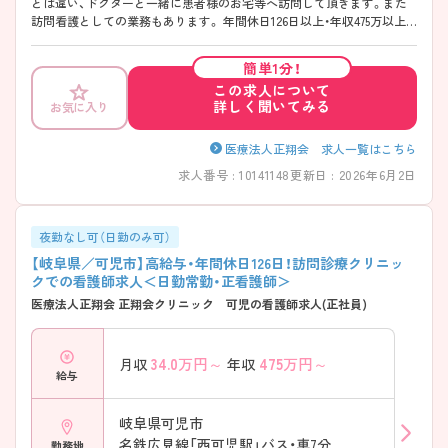
とは違い、ドクターと一緒に患者様のお宅等へ訪問して頂きます。また
訪問看護としての業務もあります。 年間休日126日以上・年収475万以上
と高待遇なのも魅力の1つです♪ 少しでも興味をお持ちの方はお気軽に
お問い合わせ下さい。
簡単1分！
この求人について
詳しく聞いてみる
お気に入り
医療法人正翔会 求人一覧はこちら
求人番号 : 10141148
更新日 : 2026年6月2日
夜勤なし可（日勤のみ可）
【岐阜県／可児市】高給与・年間休日126日！訪問診療クリニッ
クでの看護師求人＜日勤常勤・正看護師＞
医療法人正翔会 正翔会クリニック 可児の看護師求人(正社員)
34.0
万円～
475
万円～
月収
年収
給与
岐阜県可児市
名鉄広見線「西可児駅」バス・車7分
勤務地