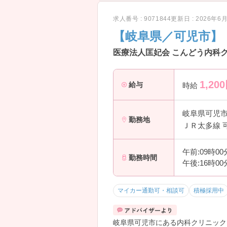
求人番号 : 9071844
更新日 : 2026年6
【岐阜県／可児市】
医療法人匡妃会 こんどう内科
1,200
給与
時給
岐阜県可児
勤務地
ＪＲ太多線 
午前:09時0
勤務時間
午後:16時0
マイカー通勤可・相談可
積極採用中
岐阜県可児市にある内科クリニック