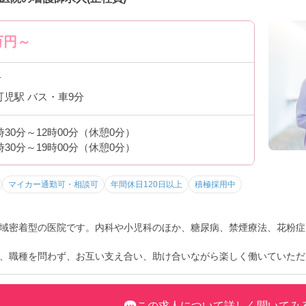
万円～
市
可児駅 バス・車9分
時30分～12時00分（休憩0分）
時30分～19時00分（休憩0分）
マイカー通勤可・相談可
年間休日120日以上
積極採用中
域密着型の医院です。内科や小児科のほか、糖尿病、禁煙療法、花粉症
、職種を問わず、お互い支え合い、助け合いながら楽しく働いていただ
た特別昇給も随時あり。ご自身の頑張りがきちんと認められる環境です
すめです。
この求人について詳しく聞いてみ