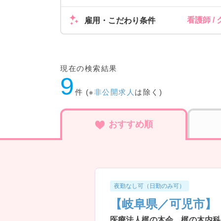
看護師 /
雇用・こだわり条件
現在の検索結果
9
件 (※
非公開求人
は除く)
おすすめ順
夜勤なし可（日勤のみ可）
【岐阜県／可児市】
医療法人梶の木会 梶の木内科