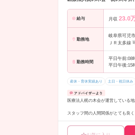
23.0
給与
月収
岐阜県可児
勤務地
ＪＲ太多線 
平日午前:08
勤務時間
平日午後:15
産休・育休実績あり
土日・祝日休み
医療法人梶の木会が運営している地
スタッフ間の人間関係がとても良く
賞与や定期昇給のほか、能力に応じ
ライベートを充実させたい方におす
お気に入り