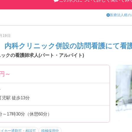
問い合わせください。
医療法人梶の
3月19日
 内科クリニック併設の訪問看護にて看
ックの看護師求人(パート・アルバイト)
円～
市
可児駅 徒歩13分
0分～17時30分（休憩60分）
マイカー通勤可・相談可
積極採用中