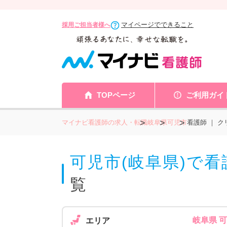
マイページでできること
採用ご担当者様へ
TOPページ
ご利用ガイ
マイナビ看護師の求人・転職
岐阜県
可児市
看護師 ｜ 
可児市(岐阜県)で
覧
岐阜県 
エリア