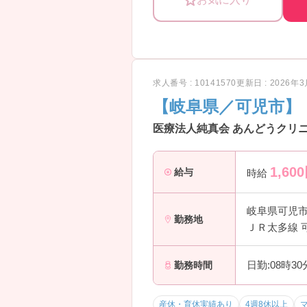
ご興味をお持ちの方は、お気軽にお
求人番号 : 10141570
更新日 : 2026年
【岐阜県／可児市】
医療法人純真会 あんどうクリニ
1,600
給与
時給
岐阜県可児
勤務地
ＪＲ太多線 
日勤:08時3
勤務時間
産休・育休実績あり
4週8休以上