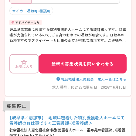
マイカー通勤可・相談可
岐阜県恵那市に位置する特別養護老人ホームにて看護師求人です。 駐車
場が完備されているので、ご自身のお車での通勤が可能です。 日勤帯の
勤務ですのでプライベートと仕事の両立が可能な環境です。 ご興味をお
持ちの方には詳細の情報や面接のポイントをお伝えしますのでお気軽に
お問い合わせくださいませ。
最新の募集状況を問い合わせる
お気に入り
社会福祉法人恵和会 求人一覧はこちら
求人番号 : 10242772
更新日 : 2026年6月10日
募集停止
【岐阜県／恵那市】 地域に密着した特別養護老人ホームにて
看護師のお仕事です＜正看護師・准看護師＞
社会福祉法人恵北福祉会 特別養護老人ホーム 福寿苑の看護師、准看護
師求人(パート・アルバイト)