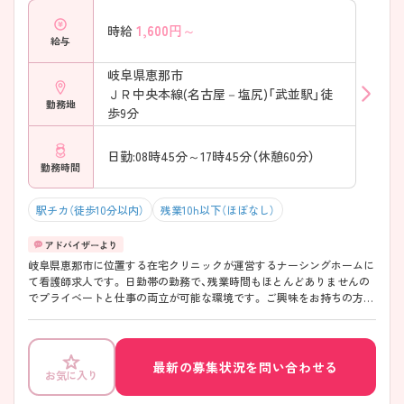
1,600
円～
時給
給与
岐阜県恵那市
ＪＲ中央本線(名古屋－塩尻)「武並駅」徒
勤務地
歩9分
日勤:08時45分～17時45分（休憩60分）
勤務時間
駅チカ（徒歩10分以内）
残業10h以下（ほぼなし）
岐阜県恵那市に位置する在宅クリニックが運営するナーシングホームに
て看護師求人です。 日勤帯の勤務で、残業時間もほとんどありませんの
でプライベートと仕事の両立が可能な環境です。 ご興味をお持ちの方に
は詳細の情報や面接のポイントをお伝えしますのでお気軽にお問い合わ
せくださいませ。
最新の募集状況を問い合わせる
お気に入り