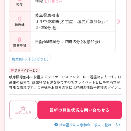
1,110
円～
時給
給与
岐阜県恵那市
ＪＲ中央本線(名古屋－塩尻)「恵那駅」バ
勤務地
ス・車6分 他
日勤:08時30分～17時15分（休憩60分）
勤務時間
残業10h以下（ほぼなし）
岐阜県恵那市に位置するデイサービスセンターにて看護師求人です。 日
勤帯の勤務で、残業時間も少なめですのでプライベートと仕事の両立が
可能な環境です。 ご興味をお持ちの方には詳細の情報や面接のポイント
をお伝えしますのでお気軽にお問い合わせくださいませ。
最新の募集状況を問い合わせる
お気に入り
社会福祉法人恵和会 求人一覧はこちら