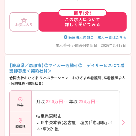
まがいらっしゃる方も安心して勤務できます。 ご興味をお持ちの方は、
面接のポイントなどをお伝えしますので、お気軽にご相談ください。
簡単1分！
この求人について
詳しく聞いてみる
お気に入り
医療法人恵雄会 求人一覧はこちら
求人番号 : 485644
更新日 : 2026年3月19日
【岐阜県／恵那市】◎マイカー通勤可◎ デイサービスにて看
護師募集＜契約社員＞
合同会社おひさま リハステーション おひさまの看護師、准看護師求人
(契約社員・嘱託社員)
22.0
万円～
294
万円～
月収
年収
給与
岐阜県恵那市
ＪＲ中央本線(名古屋－塩尻)「恵那駅」バ
勤務地
ス・車9分 他