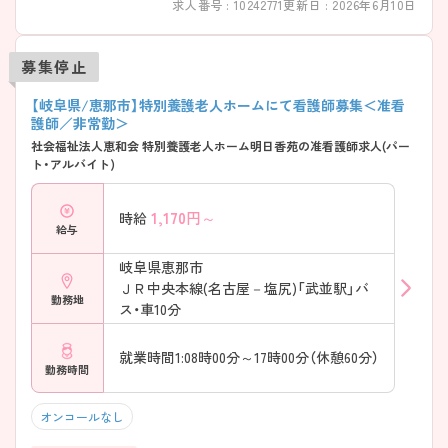
求人番号 : 10242771
更新日 : 2026年6月10日
募集停止
【岐阜県/恵那市】特別養護老人ホームにて看護師募集＜准看
護師／非常勤＞
社会福祉法人恵和会 特別養護老人ホーム明日香苑の准看護師求人(パー
ト・アルバイト)
1,170
円～
時給
給与
岐阜県恵那市
ＪＲ中央本線(名古屋－塩尻)「武並駅」バ
勤務地
ス・車10分
就業時間1:08時00分～17時00分（休憩60分）
勤務時間
オンコールなし