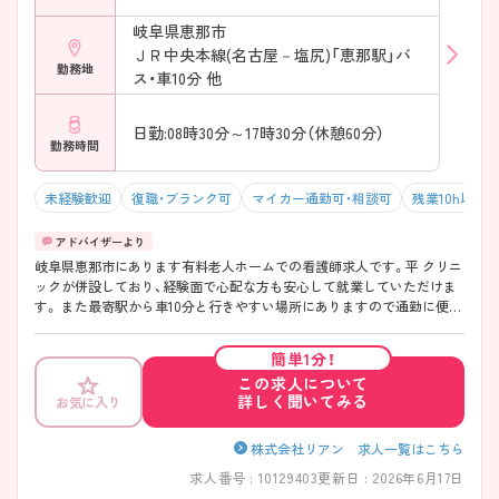
岐阜県恵那市
ＪＲ中央本線(名古屋－塩尻)「恵那駅」バ
勤務地
ス・車10分 他
日勤:08時30分～17時30分（休憩60分）
勤務時間
未経験歓迎
復職・ブランク可
マイカー通勤可・相談可
残業10h以下
岐阜県恵那市にあります有料老人ホームでの看護師求人です。平 クリニ
ックが併設しており、経験面で心配な方も安心して就業していただけま
す。 また最寄駅から車10分と行きやすい場所にありますので通勤に便利
です。 ご興味のある方は是非ご応募ください♪見学も随時受け付けてい
ます！
簡単1分！
この求人について
詳しく聞いてみる
お気に入り
株式会社リアン 求人一覧はこちら
求人番号 : 10129403
更新日 : 2026年6月17日