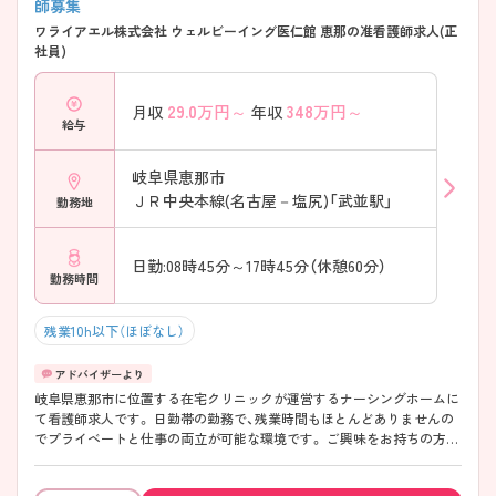
師募集
ワライアエル株式会社 ウェルビーイング医仁館 恵那の准看護師求人(正
社員)
29.0
万円～
348
万円～
月収
年収
給与
岐阜県恵那市
ＪＲ中央本線(名古屋－塩尻)「武並駅」
勤務地
日勤:08時45分～17時45分（休憩60分）
勤務時間
残業10h以下（ほぼなし）
岐阜県恵那市に位置する在宅クリニックが運営するナーシングホームに
て看護師求人です。 日勤帯の勤務で、残業時間もほとんどありませんの
でプライベートと仕事の両立が可能な環境です。 ご興味をお持ちの方に
は詳細の情報や面接のポイントをお伝えしますのでお気軽にお問い合わ
せくださいませ。