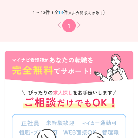
1 ~ 13件 (全
13
件
)
※非公開求人は除く
1