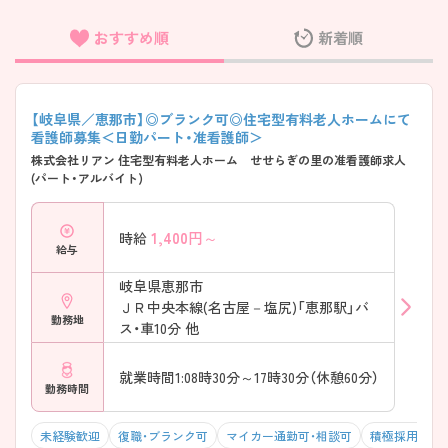
おすすめ順
新着順
フリーワード検索
【岐阜県／恵那市】◎ブランク可◎住宅型有料老人ホームにて
看護師募集＜日勤パート・准看護師＞
株式会社リアン 住宅型有料老人ホーム せせらぎの里の准看護師求人
(パート・アルバイト)
1,400
円～
時給
給与
岐阜県恵那市
ＪＲ中央本線(名古屋－塩尻)「恵那駅」バ
勤務地
ス・車10分 他
就業時間1:08時30分～17時30分（休憩60分）
勤務時間
未経験歓迎
復職・ブランク可
マイカー通勤可・相談可
積極採用中