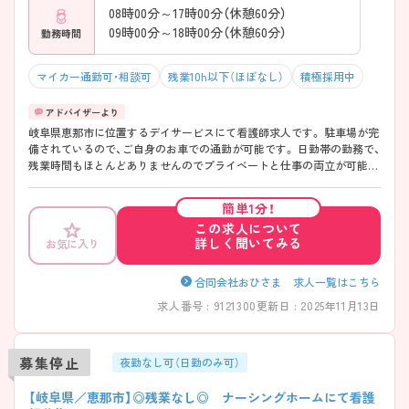
08時00分～17時00分（休憩60分）
09時00分～18時00分（休憩60分）
勤務時間
マイカー通勤可・相談可
残業10h以下（ほぼなし）
積極採用中
岐阜県恵那市に位置するデイサービスにて看護師求人です。 駐車場が完
備されているので、ご自身のお車での通勤が可能です。 日勤帯の勤務で、
残業時間もほとんどありませんのでプライベートと仕事の両立が可能な
環境です。 ご興味をお持ちの方には詳細の情報や面接のポイントをお伝
えしますのでお気軽にお問い合わせくださいませ。
簡単1分！
この求人について
詳しく聞いてみる
お気に入り
合同会社おひさま 求人一覧はこちら
求人番号 : 9121300
更新日 : 2025年11月13日
募集停止
夜勤なし可（日勤のみ可）
【岐阜県／恵那市】◎残業なし◎ ナーシングホームにて看護