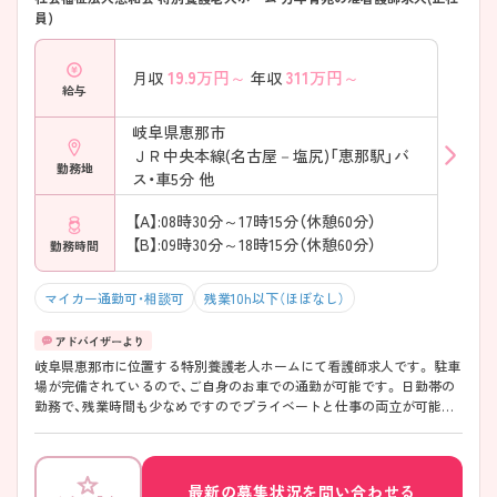
員)
19.9
万円～
311
万円～
月収
年収
給与
岐阜県恵那市
ＪＲ中央本線(名古屋－塩尻)「恵那駅」バ
勤務地
ス・車5分 他
【A】:08時30分～17時15分（休憩60分）
【B】:09時30分～18時15分（休憩60分）
勤務時間
マイカー通勤可・相談可
残業10h以下（ほぼなし）
岐阜県恵那市に位置する特別養護老人ホームにて看護師求人です。 駐車
場が完備されているので、ご自身のお車での通勤が可能です。 日勤帯の
勤務で、残業時間も少なめですのでプライベートと仕事の両立が可能な
環境です。 ご興味をお持ちの方には詳細の情報や面接のポイントをお伝
えしますのでお気軽にお問い合わせくださいませ。
最新の募集状況を問い合わせる