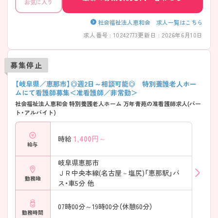
お気に入り
社会福祉法人恵和会 求人一覧はこちら
求人番号 : 10242773
更新日 : 2026年6月10日
募集停止
【岐阜県／恵那市】◎週2日～相談可能◎ 特別養護老人ホー
ムにて看護師募集＜准看護師／非常勤＞
社会福祉法人恵和会 特別養護老人ホーム 万年青苑の准看護師求人(パー
ト・アルバイト)
1,400
円～
時給
給与
岐阜県恵那市
ＪＲ中央本線(名古屋－塩尻)「恵那駅」バ
勤務地
ス・車5分 他
07時00分～19時00分（休憩60分）
勤務時間