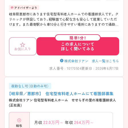
岐阜県恵那市にあります住宅型有料老人ホームでの看護師求人です。 ク
リニックが併設しており、経験面で心配な方も安心して就業していただ
けます。 また最寄駅から車10分と行きやすい場所にありますので通勤に
便利です。 ご興味のある方は是非ご応募ください♪見学も随時受け付け
ています！
簡単1分！
この求人について
詳しく聞いてみる
お気に入り
株式会社リアン 求人一覧はこちら
求人番号 : 10170504
更新日 : 2026年6月17日
夜勤なし可（日勤のみ可）
【岐阜県／恵那市】 住宅型有料老人ホームにて看護師募集
株式会社リアン 住宅型有料老人ホーム せせらぎの里の准看護師求人
(正社員)
22.0
万円～
264
万円～
月収
年収
給与