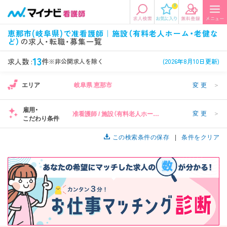
0
エリアから探す
希望の求人条件を選択
恵那市(岐阜県)で准看護師｜施設（有料老人ホーム・老健な
ど）
の求人・転職・募集一覧
エリアから探す
駅・路線から探す
条件項目の選択に戻る
13
求人数 :
件
※非公開求人を除く
(2026年8月10日更新)
北陸・信越
関東
資格
勤務形態
エリア
岐阜県 恵那市
変更
＞
看護師、准看護師など
常勤、夜勤なし可など
雇用・
変更
＞
准看護師 / 施設（有料老人ホーム・
東海
関西
こだわり条件
施設形態
担当業務
老健など）
病院、クリニック・診療所など
病棟、外来など
この検索条件の保存
条件をクリア
診察科目
こだわり条件
北海道・東北
中国・四国
美容外科、
未経験歓迎、
循環器内科など
土日祝休みなど
九州・沖縄
年収
雇用形態
年収500万円以上など
正社員、契約社員など