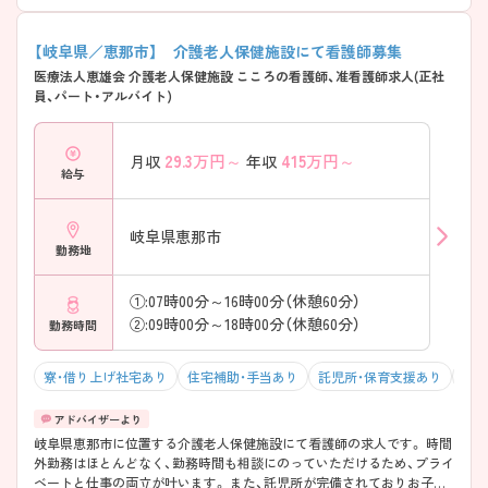
【岐阜県／恵那市】 介護老人保健施設にて看護師募集
医療法人恵雄会 介護老人保健施設 こころの看護師、准看護師求人(正社
員、パート・アルバイト)
29.3
万円～
415
万円～
月収
年収
給与
岐阜県恵那市
勤務地
①:07時00分～16時00分（休憩60分）
②:09時00分～18時00分（休憩60分）
勤務時間
寮・借り上げ社宅あり
住宅補助・手当あり
託児所・保育支援あり
マイ
岐阜県恵那市に位置する介護老人保健施設にて看護師の求人です。 時間
外勤務はほとんどなく、勤務時間も相談にのっていただけるため、プライ
ベートと仕事の両立が叶います。 また、託児所が完備されておりお子さ