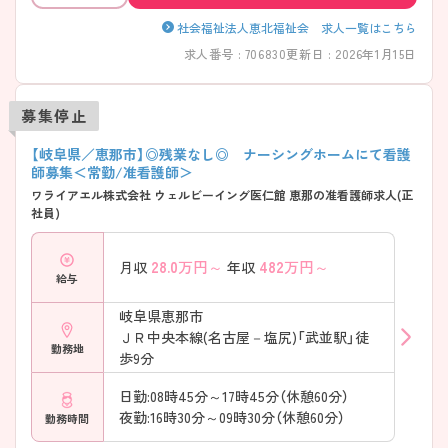
社会福祉法人恵北福祉会 求人一覧はこちら
求人番号 : 706830
更新日 : 2026年1月15日
募集停止
【岐阜県／恵那市】◎残業なし◎ ナーシングホームにて看護
師募集＜常勤/准看護師＞
ワライアエル株式会社 ウェルビーイング医仁館 恵那の准看護師求人(正
社員)
28.0
万円～
482
万円～
月収
年収
給与
岐阜県恵那市
ＪＲ中央本線(名古屋－塩尻)「武並駅」徒
勤務地
歩9分
日勤:08時45分～17時45分（休憩60分）
夜勤:16時30分～09時30分（休憩60分）
勤務時間