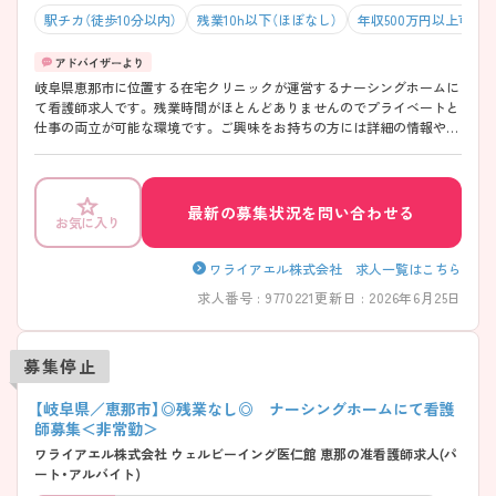
駅チカ（徒歩10分以内）
残業10h以下（ほぼなし）
年収500万円以上可
岐阜県恵那市に位置する在宅クリニックが運営するナーシングホームに
て看護師求人です。 残業時間がほとんどありませんのでプライベートと
仕事の両立が可能な環境です。 ご興味をお持ちの方には詳細の情報や面
接のポイントをお伝えしますのでお気軽にお問い合わせくださいませ。
最新の募集状況を問い合わせる
お気に入り
ワライアエル株式会社 求人一覧はこちら
求人番号 : 9770221
更新日 : 2026年6月25日
募集停止
【岐阜県／恵那市】◎残業なし◎ ナーシングホームにて看護
師募集＜非常勤＞
ワライアエル株式会社 ウェルビーイング医仁館 恵那の准看護師求人(パ
ート・アルバイト)