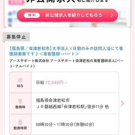
募集停止
【福島県／会津若松市】大手法人×日勤のみの訪問入浴にて看
護師募集です♪＜准看護師・パート＞
アースサポート株式会社 アースサポート会津若松の准看護師求人(パー
ト・アルバイト)
12,040
円～
日給
給与
福島県会津若松市
ＪＲ磐越西線「会津若松駅」徒歩11分 他
勤務地
08時30分～17時30分（休憩60分）
勤務時間