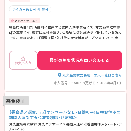
マイカー通勤可・相談可
福島県西白河郡西郷村に位置する訪問入浴事業所にて、非常勤の准看護
師の募集です！東京に本社を置き、福島県に複数施設を展開している法人
です。 資格があれば経験不問！入社後に研修制度がございますので、未経
験の方・ブランクがある方も安心してご就業いただけます。 ご興味ある
方には、面接対策ポイントなど、さらに詳細をお話しいたしますのでお気
軽にご相談ください！
最新の募集状況を問い合わせる
お気に入り
丸光産業株式会社 求人一覧はこちら
求人番号 : 9740218
更新日 : 2026年4月1日
募集停止
【福島県／須賀川市】オンコールなし・日勤のみ！日曜お休みの
訪問入浴です★＜准看護師・非常勤＞
丸光産業株式会社 丸光ケアサービス森宿支店の准看護師求人(パート・ア
ルバイト)