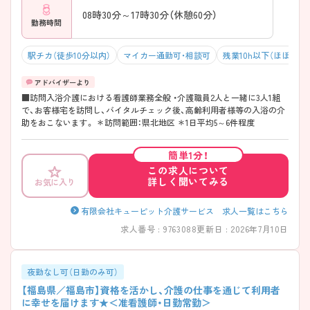
08時30分～17時30分（休憩60分）
勤務時間
駅チカ（徒歩10分以内）
マイカー通勤可・相談可
残業10h以下（ほぼなし
■訪問入浴介護における看護師業務全般 ・介護職員2人と一緒に3人1組
で、お客様宅を訪問し、バイタルチェック後、高齢利用者様等の入浴の介
助をおこないます。 ＊訪問範囲：県北地区 ＊1日平均5～6件程度
簡単1分！
この求人について
詳しく聞いてみる
お気に入り
有限会社キューピット介護サービス 求人一覧はこちら
求人番号 : 9763088
更新日 : 2026年7月10日
夜勤なし可（日勤のみ可）
【福島県／福島市】資格を活かし、介護の仕事を通じて利用者
に幸せを届けます★＜准看護師・日勤常勤＞