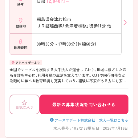
12,040
円～
日給
給与
福島県会津若松市
ＪＲ磐越西線「会津若松駅」徒歩11分 他
勤務地
08時30分～17時30分（休憩60分）
勤務時間
全国でサービスを展開する大手法人が運営しており、地域に根ざした通
所介護を中心に、利用者様の生活を支えています。OJTや同行研修など
段階的に学べる教育環境も充実しており、経験に不安がある方にも安心
です。生活スタイルに合わせた働き方がしやすく、長く続けやすい職場
です♪ ご興味のある方には、面接対策ポイントなど、さらに詳細をご案
内しますのでお気軽にご相談ください！
最新の募集状況を問い合わせる
お気に入り
アースサポート株式会社 求人一覧はこちら
求人番号 : 10272158
更新日 : 2026年7月16日