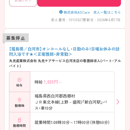
株式会社ASCare 求人一覧はこちら
求人番号 : 10135527
更新日 : 2026年6月17日
募集停止
【福島県／白河市】オンコールなし・日勤のみ！日曜お休みの訪
問入浴です★＜正看護師・非常勤＞
丸光産業株式会社 丸光ケアサービス白河支店の看護師求人(パート・アル
バイト)
1,033
円～
時給
給与
福島県西白河郡西郷村
ＪＲ東北本線(上野－盛岡)「新白河駅」バ
勤務地
ス・車10分
就業時間1:08時30分～17時00分（休憩60分）
勤務時間