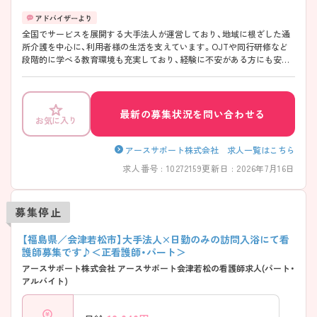
全国でサービスを展開する大手法人が運営しており、地域に根ざした通
所介護を中心に、利用者様の生活を支えています。OJTや同行研修など
段階的に学べる教育環境も充実しており、経験に不安がある方にも安心
です。生活スタイルに合わせた働き方がしやすく、長く続けやすい職場
です♪ ご興味のある方には、面接対策ポイントなど、さらに詳細をご案
内しますのでお気軽にご相談ください！
最新の募集状況を問い合わせる
お気に入り
アースサポート株式会社 求人一覧はこちら
求人番号 : 10272159
更新日 : 2026年7月16日
募集停止
【福島県／会津若松市】大手法人×日勤のみの訪問入浴にて看
護師募集です♪＜正看護師・パート＞
アースサポート株式会社 アースサポート会津若松の看護師求人(パート・
アルバイト)