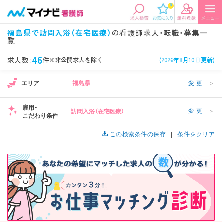
0
エリアから探す
希望の求人条件を選択
福島県で訪問入浴（在宅医療）
の看護師求人・転職・募集一
覧
エリアから探す
駅・路線から探す
条件項目の選択に戻る
46
求人数 :
件
※非公開求人を除く
(2026年8月10日更新)
北陸・信越
関東
資格
勤務形態
エリア
福島県
変更
＞
看護師、准看護師など
常勤、夜勤なし可など
雇用・
変更
＞
訪問入浴（在宅医療）
東海
関西
こだわり条件
施設形態
担当業務
病院、クリニック・診療所など
病棟、外来など
この検索条件の保存
条件をクリア
診察科目
こだわり条件
北海道・東北
中国・四国
美容外科、
未経験歓迎、
循環器内科など
土日祝休みなど
九州・沖縄
年収
雇用形態
年収500万円以上など
正社員、契約社員など