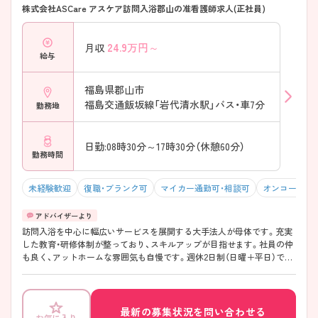
株式会社ASCare アスケア訪問入浴郡山の准看護師求人(正社員)
24.9
万円～
月収
給与
福島県郡山市
福島交通飯坂線「岩代清水駅」バス・車7分
勤務地
日勤:08時30分～17時30分（休憩60分）
勤務時間
未経験歓迎
復職・ブランク可
マイカー通勤可・相談可
オンコールな
訪問入浴を中心に幅広いサービスを展開する大手法人が母体です。充実
した教育・研修体制が整っており、スキルアップが目指せます。社員の仲
も良く、アットホームな雰囲気も自慢です。週休2日制（日曜＋平日）で残
業が少なめのため、ワークライフバランスを重視した働き方ができま
す。（2025年4月より土日固定休みに変わります！）利用者様一人ひとりと
丁寧に向き合い、たくさんの「ありがとう」が生まれるやりがいのある職
場です。興味をお持ちの方はお気軽にお問い合わせ下さい！
最新の募集状況を問い合わせる
お気に入り