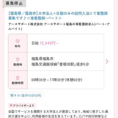
募集停止
【福島県／福島市】大手法人×日勤のみの訪問入浴にて看護師
募集です♪＜准看護師・パート＞
アースサポート株式会社 アースサポート福島の准看護師求人(パート・ア
ルバイト)
12,040
円～
日給
給与
福島県福島市
福島交通飯坂線「曽根田駅」徒歩5分
勤務地
08時30分～17時30分（休憩60分）
勤務時間
駅チカ（徒歩10分以内）
全国でサービスを展開する大手法人が運営しており、地域に根ざした通
所介護を中心に、利用者様の生活を支えています。OJTや同行研修など