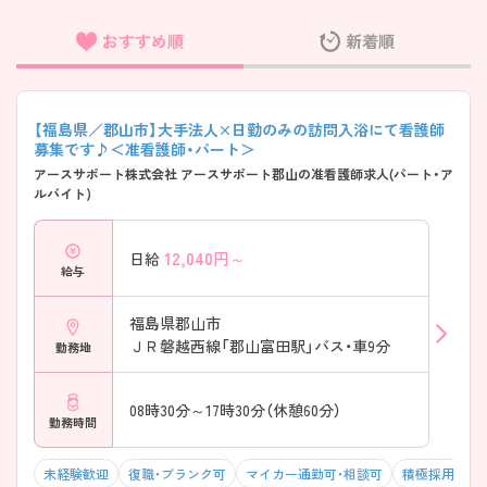
おすすめ順
新着順
フリーワード検索
【福島県／郡山市】大手法人×日勤のみの訪問入浴にて看護師
募集です♪＜准看護師・パート＞
アースサポート株式会社 アースサポート郡山の准看護師求人(パート・ア
ルバイト)
12,040
円～
日給
給与
福島県郡山市
ＪＲ磐越西線「郡山富田駅」バス・車9分
勤務地
08時30分～17時30分（休憩60分）
勤務時間
未経験歓迎
復職・ブランク可
マイカー通勤可・相談可
積極採用中