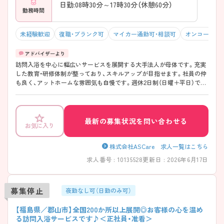
日勤:08時30分～17時30分（休憩60分）
勤務時間
未経験歓迎
復職・ブランク可
マイカー通勤可・相談可
オンコールな
訪問入浴を中心に幅広いサービスを展開する大手法人が母体です。充実
した教育・研修体制が整っており、スキルアップが目指せます。社員の仲
も良く、アットホームな雰囲気も自慢です。週休2日制（日曜＋平日）で残
業が少なめのため、ワークライフバランスを重視した働き方ができま
す。（2025年4月より土日固定休みに変わります！）利用者様一人ひとりと
丁寧に向き合い、たくさんの「ありがとう」が生まれるやりがいのある職
場です。興味をお持ちの方はお気軽にお問い合わせ下さい！
最新の募集状況を問い合わせる
お気に入り
株式会社ASCare 求人一覧はこちら
求人番号 : 10135528
更新日 : 2026年6月17日
募集停止
夜勤なし可（日勤のみ可）
【福島県／郡山市】全国200か所以上展開◎お客様の心を温め
る訪問入浴サービスです♪＜正社員・准看＞