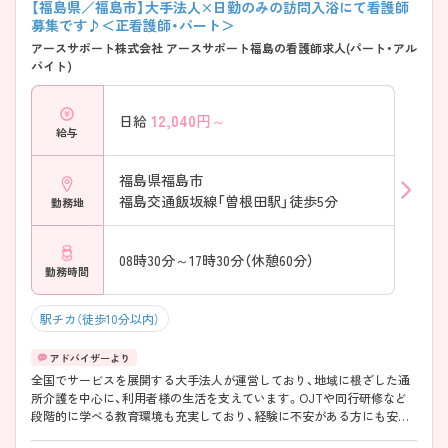
【福島県／福島市】大手法人×日勤のみの訪問入浴にて看護師
募集です♪＜正看護師・パート＞
アースサポート株式会社 アースサポート福島の看護師求人(パート・アル
バイト)
12,040
円～
日給
給与
福島県福島市
福島交通飯坂線「曽根田駅」徒歩5分
勤務地
08時30分～17時30分（休憩60分）
勤務時間
駅チカ（徒歩10分以内）
全国でサービスを展開する大手法人が運営しており、地域に根ざした通
所介護を中心に、利用者様の生活を支えています。OJTや同行研修など
段階的に学べる教育環境も充実しており、経験に不安がある方にも安心
です。生活スタイルに合わせた働き方がしやすく、長く続けやすい職場