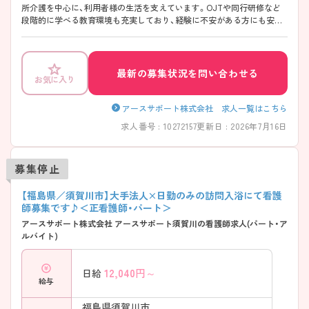
所介護を中心に、利用者様の生活を支えています。OJTや同行研修など
段階的に学べる教育環境も充実しており、経験に不安がある方にも安心
です。生活スタイルに合わせた働き方がしやすく、長く続けやすい職場
です♪ ご興味のある方には、面接対策ポイントなど、さらに詳細をご案
内しますのでお気軽にご相談ください！
最新の募集状況を問い合わせる
お気に入り
アースサポート株式会社 求人一覧はこちら
求人番号 : 10272157
更新日 : 2026年7月16日
募集停止
【福島県／須賀川市】大手法人×日勤のみの訪問入浴にて看護
師募集です♪＜正看護師・パート＞
アースサポート株式会社 アースサポート須賀川の看護師求人(パート・ア
ルバイト)
12,040
円～
日給
給与
福島県須賀川市