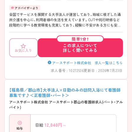
全国でサービスを展開する大手法人が運営しており、地域に根ざした通
所介護を中心に、利用者様の生活を支えています。OJTや同行研修など
段階的に学べる教育環境も充実しており、経験に不安がある方にも安心
です。生活スタイルに合わせた働き方がしやすく、長く続けやすい職場
です♪ ご興味のある方には、面接対策ポイントなど、さらに詳細をご案
簡単1分！
内しますのでお気軽にご相談ください！
この求人について
詳しく聞いてみる
お気に入り
アースサポート株式会社 求人一覧はこちら
求人番号 : 10272536
更新日 : 2026年7月23日
【福島県／郡山市】大手法人×日勤のみの訪問入浴にて看護師
募集です♪＜正看護師・パート＞
アースサポート株式会社 アースサポート郡山の看護師求人(パート・アル
バイト)
12,040
円～
日給
給与