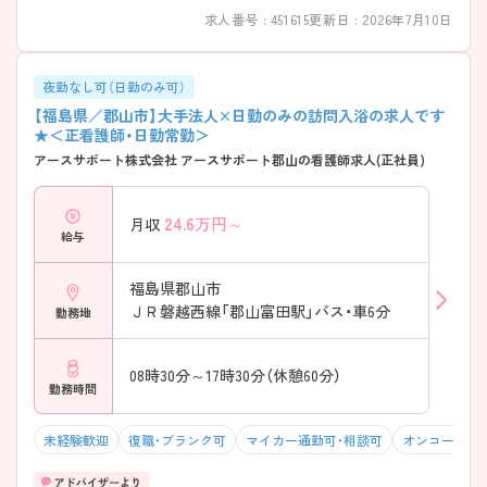
求人番号 : 451615
更新日 : 2026年7月10日
夜勤なし可（日勤のみ可）
【福島県／郡山市】大手法人×日勤のみの訪問入浴の求人です
★＜正看護師・日勤常勤＞
アースサポート株式会社 アースサポート郡山の看護師求人(正社員)
24.6
万円～
月収
給与
福島県郡山市
ＪＲ磐越西線「郡山富田駅」バス・車6分
勤務地
08時30分～17時30分（休憩60分）
勤務時間
未経験歓迎
復職・ブランク可
マイカー通勤可・相談可
オンコールな