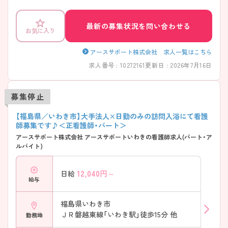
です♪ ご興味のある方には、面接対策ポイントなど、さらに詳細をご案
内しますのでお気軽にご相談ください！
最新の募集状況を問い合わせる
お気に入り
アースサポート株式会社 求人一覧はこちら
求人番号 : 10272161
更新日 : 2026年7月16日
募集停止
【福島県／いわき市】大手法人×日勤のみの訪問入浴にて看護
師募集です♪＜正看護師・パート＞
アースサポート株式会社 アースサポートいわきの看護師求人(パート・ア
ルバイト)
12,040
円～
日給
給与
福島県いわき市
ＪＲ磐越東線「いわき駅」徒歩15分 他
勤務地