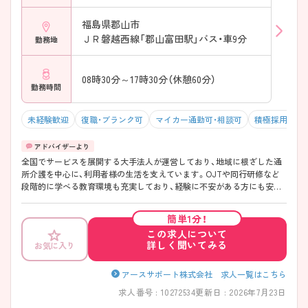
福島県郡山市
ＪＲ磐越西線「郡山富田駅」バス・車9分
勤務地
08時30分～17時30分（休憩60分）
勤務時間
未経験歓迎
復職・ブランク可
マイカー通勤可・相談可
積極採用中
全国でサービスを展開する大手法人が運営しており、地域に根ざした通
所介護を中心に、利用者様の生活を支えています。OJTや同行研修など
段階的に学べる教育環境も充実しており、経験に不安がある方にも安心
です。生活スタイルに合わせた働き方がしやすく、長く続けやすい職場
です♪ ご興味のある方には、面接対策ポイントなど、さらに詳細をご案
簡単1分！
内しますのでお気軽にご相談ください！
この求人について
詳しく聞いてみる
お気に入り
アースサポート株式会社 求人一覧はこちら
求人番号 : 10272534
更新日 : 2026年7月23日