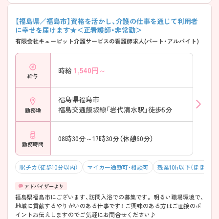
【福島県／福島市】資格を活かし、介護の仕事を通じて利用者
に幸せを届けます★＜正看護師・非常勤＞
有限会社キューピット介護サービスの看護師求人(パート・アルバイト)
1,540
円～
時給
給与
福島県福島市
福島交通飯坂線「岩代清水駅」徒歩5分
勤務地
08時30分～17時30分（休憩60分）
勤務時間
駅チカ（徒歩10分以内）
マイカー通勤可・相談可
残業10h以下（ほぼなし
福島県福島市にございます、訪問入浴での募集です。 明るい職場環境で、
地域に貢献するやりがいのある仕事です！ ご興味のある方はご面接のポ
イントお伝えしますのでご気軽にお問合せください♪