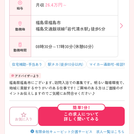
26.4
万円～
月収
給与
福島県福島市
福島交通飯坂線「岩代清水駅」徒歩5分
勤務地
08時30分～17時30分（休憩60分）
勤務時間
住宅補助・手当あり
駅チカ（徒歩10分以内）
マイカー通勤可・相談可
福島県福島市にございます、訪問入浴での募集です。 明るい職場環境で、
地域に貢献するやりがいのある仕事です！ ご興味のある方はご面接のポ
イントお伝えしますのでご気軽にお問合せください♪
簡単1分！
この求人について
詳しく聞いてみる
お気に入り
有限会社キューピット介護サービス 求人一覧はこちら