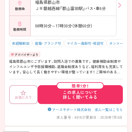
福島県郡山市
ＪＲ磐越西線「郡山富田駅」バス・車6分
勤務地
08時30分～17時30分（休憩60分）
勤務時間
未経験歓迎
復職・ブランク可
マイカー通勤可・相談可
オンコールな
福島県郡山市にございます、訪問入浴での募集です。 健康補助金制度や
インフルエンザ予防接種補助、退職金制度ありなど、福利厚生も充実して
います。安心して長く働きやすい環境が整っています！ ご興味のある方
は面接ポイントをお伝えしますので、お気軽にご連絡ください♪
簡単1分！
この求人について
詳しく聞いてみる
お気に入り
アースサポート株式会社 求人一覧はこちら
求人番号 : 461827
更新日 : 2026年7月6日