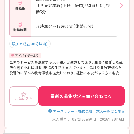
ＪＲ東北本線(上野－盛岡)「須賀川駅」徒
勤務地
歩5分
08時30分～17時30分（休憩60分）
勤務時間
駅チカ（徒歩10分以内）
全国でサービスを展開する大手法人が運営しており、地域に根ざした通
所介護を中心に、利用者様の生活を支えています。OJTや同行研修など
段階的に学べる教育環境も充実しており、経験に不安がある方にも安心
です。生活スタイルに合わせた働き方がしやすく、長く続けやすい職場
です♪ ご興味のある方には、面接対策ポイントなど、さらに詳細をご案
内しますのでお気軽にご相談ください！
最新の募集状況を問い合わせる
お気に入り
アースサポート株式会社 求人一覧はこちら
求人番号 : 10272156
更新日 : 2026年7月16日