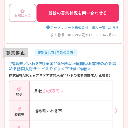
です♪ ご興味のある方には、面接対策ポイントなど、さらに詳細をご案
内しますのでお気軽にご相談ください！
最新の募集状況を問い合わせる
お気に入り
アースサポート株式会社 求人一覧はこちら
求人番号 : 10272151
更新日 : 2026年7月16日
募集停止
夜勤なし可（日勤のみ可）
【福島県／いわき市】全国200か所以上展開◎お客様の心を温
める訪問入浴サービスです♪＜正社員・准看＞
株式会社ASCare アスケア訪問入浴いわきの准看護師求人(正社員)
24.9
万円～
月収
給与
福島県いわき市
勤務地