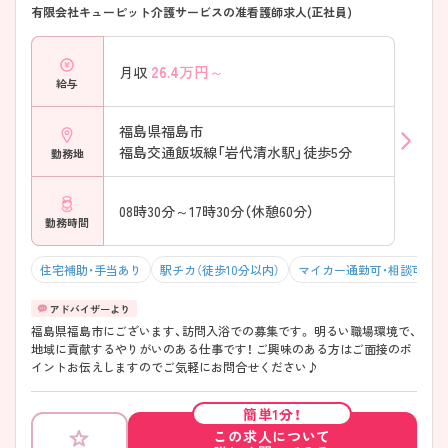
有限会社キューピット介護サービスの准看護師求人(正社員)
26.4
万円～
月収
給与
福島県福島市
福島交通飯坂線「岩代清水駅」徒歩5分
勤務地
08時30分～17時30分（休憩60分）
勤務時間
住宅補助・手当あり
駅チカ（徒歩10分以内）
マイカー通勤可・相談可
福島県福島市にございます、訪問入浴での募集です。 明るい職場環境で、
地域に貢献するやりがいのある仕事です！ ご興味のある方はご面接のポ
イントお伝えしますのでご気軽にお問合せください♪
簡単1分！
この求人について