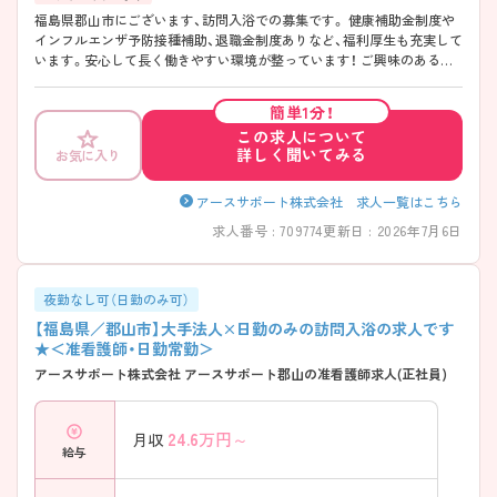
福島県郡山市にございます、訪問入浴での募集です。 健康補助金制度や
インフルエンザ予防接種補助、退職金制度ありなど、福利厚生も充実して
います。安心して長く働きやすい環境が整っています！ ご興味のある方
は面接ポイントをお伝えしますので、お気軽にご連絡ください♪
簡単1分！
この求人について
詳しく聞いてみる
お気に入り
アースサポート株式会社 求人一覧はこちら
求人番号 : 709774
更新日 : 2026年7月6日
夜勤なし可（日勤のみ可）
【福島県／郡山市】大手法人×日勤のみの訪問入浴の求人です
★＜准看護師・日勤常勤＞
アースサポート株式会社 アースサポート郡山の准看護師求人(正社員)
24.6
万円～
月収
給与