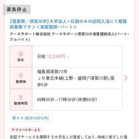
募集停止
【福島県／須賀川市】大手法人×日勤のみの訪問入浴にて看護
師募集です♪＜准看護師・パート＞
アースサポート株式会社 アースサポート須賀川の准看護師求人(パート・
アルバイト)
12,040
円～
日給
給与
福島県須賀川市
ＪＲ東北本線(上野－盛岡)「須賀川駅」徒
勤務地
歩5分
08時30分～17時30分（休憩60分）
勤務時間
駅チカ（徒歩10分以内）
全国でサービスを展開する大手法人が運営しており、地域に根ざした通