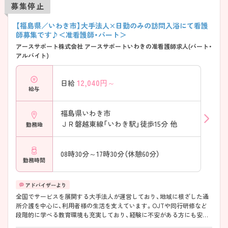
募集停止
【福島県／いわき市】大手法人×日勤のみの訪問入浴にて看護
師募集です♪＜准看護師・パート＞
アースサポート株式会社 アースサポートいわきの准看護師求人(パート・
アルバイト)
12,040
円～
日給
給与
福島県いわき市
ＪＲ磐越東線「いわき駅」徒歩15分 他
勤務地
08時30分～17時30分（休憩60分）
勤務時間
全国でサービスを展開する大手法人が運営しており、地域に根ざした通
所介護を中心に、利用者様の生活を支えています。OJTや同行研修など
段階的に学べる教育環境も充実しており、経験に不安がある方にも安心
です。生活スタイルに合わせた働き方がしやすく、長く続けやすい職場