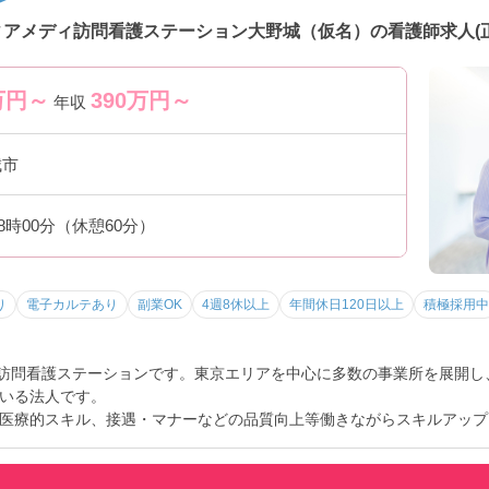
ィアメディ訪問看護ステーション大野城（仮名）の看護師求人(正
万円～
390
万円～
年収
城市
18時00分（休憩60分）
り
電子カルテあり
副業OK
4週8休以上
年間休日120日以上
積極採用中
の訪問看護ステーションです。東京エリアを中心に多数の事業所を展開
いる法人です。
医療的スキル、接遇・マナーなどの品質向上等働きながらスキルアップ
ントなど、さらに詳細をお話しいたしますのでお気軽にご相談ください