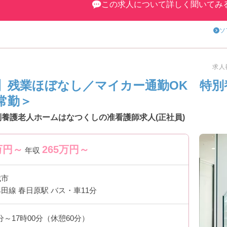
この求人について詳しく聞いてみ
ソ
ています！
り休める
リズム安定
い調整
求人番
トも大切にできる職場です♪
】残業ほぼなし／マイカー通勤OK 特別
制
常勤＞
す！
別養護老人ホームはなつくしの准看護師求人(正社員)
あり
万円～
265
万円～
能
年収
して挑戦できます♪
城市
田線 春日原駅 バス・車11分
す！
ケア
0分～17時00分（休憩60分）