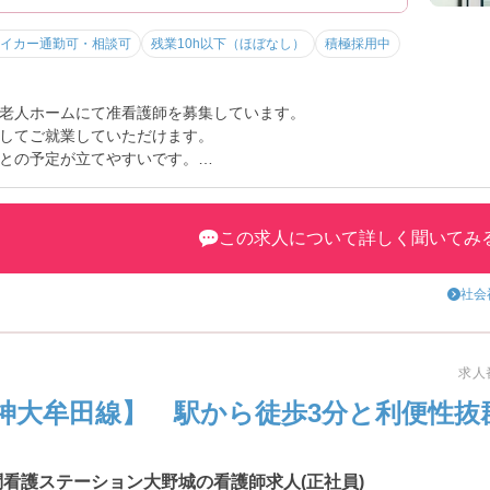
境
ます♪
イカー通勤可・相談可
残業10h以下（ほぼなし）
積極採用中
老人ホームにて准看護師を募集しています。
してご就業していただけます。
との予定が立てやすいです。
しますので、お気軽にお問い合わせください。
です♪
この求人について詳しく聞いてみ
社会
求人番
神大牟田線】 駅から徒歩3分と利便性抜
問看護ステーション大野城の看護師求人(正社員)