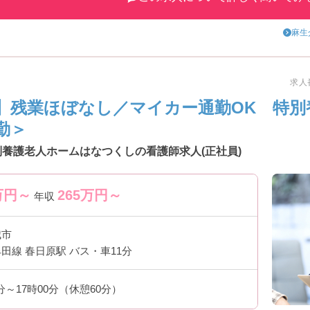
麻生
求人番
】残業ほぼなし／マイカー通勤OK 特別
勤＞
別養護老人ホームはなつくしの看護師求人(正社員)
万円～
265
万円～
年収
城市
田線 春日原駅 バス・車11分
0分～17時00分（休憩60分）