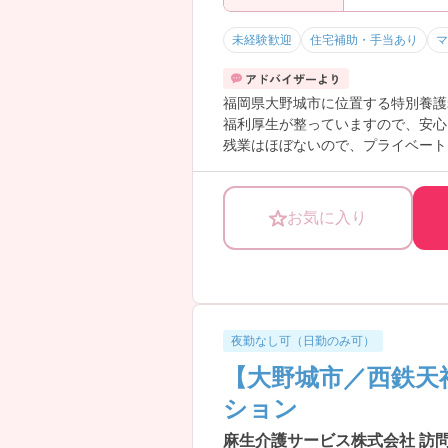
・中重度のケースにも対応できる環
→ 幅広い経験を積みながら成長でき
未経験歓迎
住宅補助・手当あり
マ
―――――――――――――――
■ ライフスタイルに合わせて働ける
―――――――――――――――
福岡県大野城市に位置する特別養護
柔軟な働き方ができる体制です！
福利厚生が整っていますので、安心
・時短正社員制度あり
残業はほぼないので、プライベート
・産休育休の取得実績あり
ご興味のある方は詳細をお伝えいた
・1時間単位での有給取得が可能
→ 子育てや家庭と両立しやすい環境
お気に入り
夜勤なし可（日勤のみ可）
【大野城市／西鉄天
ション
麻生介護サービス株式会社 訪