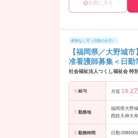
お気に入り
■ しっかり休める安心の働き方
―――――――――――――――
無理なく続けられる勤務環境が整っ
・「年間休日120日以上」でしっか
・9:00～18:00の固定勤務で生活
・訪問件数は1日5～7件と無理のな
夜勤なし可（日勤のみ可）
→ ご家庭や趣味など、プライベー
【福岡県／大野城市
―――――――――――――――
■ 訪問看護未経験でも安心の教育体
准看護師募集＜日勤
―――――――――――――――
段階的にスキルアップできる環境で
社会福祉法人つくし福祉会 特
・入社後は基礎研修からスタート
・その後もフォローや階層別研修等
19.2
・オンライン研修で継続的に学習可
給与
月収
→ 「初めての訪問看護」でも安心
―――――――――――――――
福岡県大野
■ 在宅看護のやりがいを実感
勤務地
西鉄天神大牟
―――――――――――――――
利用者様に寄り添った看護ができま
・個人宅への訪問で生活に密着した
日勤:09時0
勤務時間
・医師や多職種との連携体制あり