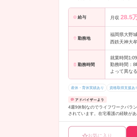
28.5
給与
月収
福岡県大野
勤務地
西鉄天神大牟
就業時間1:0
勤務時間：8
勤務時間
よって異な
産休・育休実績あり
資格取得支援あ
4週9休制なのでライフワークバラ
されています。在宅看護の経験があ
お気に入り