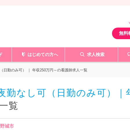
無料
ド
はじめての方へ
求人検索
（日勤のみ可） ｜ 年収250万円～の看護師求人一覧
で夜勤なし可（日勤のみ可）｜年
一覧
大野城市