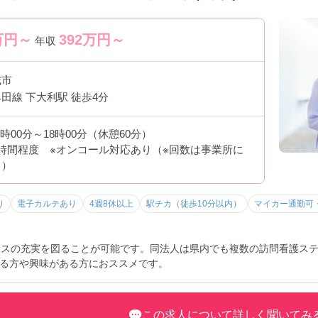
万円～
392
万円～
年収
城市
田線 下大利駅 徒歩4分
9時00分～18時00分（休憩60分）
時間程度 ※オンコール対応あり（※回数は事業所に
る）
り
電子カルテあり
4週8休以上
駅チカ（徒歩10分以内）
マイカー通勤可
ンスの充実を図ることが可能です。同法人は県内でも複数の訪問看護ス
る方や興味がある方におススメです。
この求人について詳しく聞いてみ