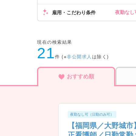
夜勤なし可
雇用・こだわり条件
現在の検索結果
21
件 (※
非公開求人
は除く)
おすすめ順
夜勤なし可（日勤のみ可）
【福岡県／大野城市
正看護師／日勤常勤