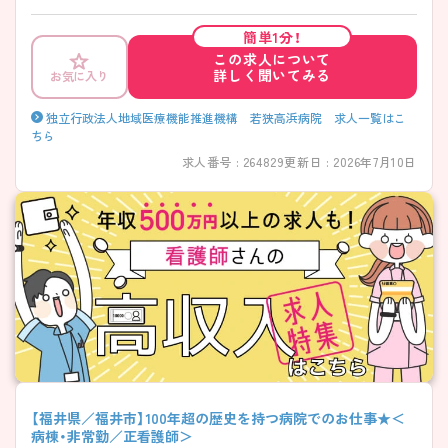
養病棟)、託児所も完備しており、仕事とプライベートが両立できる環境
があります。教育の面では、プリセプターシップ、集合研修、フォローア
簡単1分！
ップ研修など充実した教育環境が整っています。JR小浜線の最寄り駅よ
この求人について
り徒歩圏内、マイカー通勤も可能ですので通勤に便利です。 ご興味ある
詳しく聞いてみる
お気に入り
方には、面接対策ポイントなど、さらに詳細をお話しいたしますのでお気
軽にご相談ください。 【福井県大飯郡】年間休日120日以上★寮・託児所あ
り病院求人
独立行政法人地域医療機能推進機構 若狭高浜病院 求人一覧はこ
ちら
求人番号 : 264829
更新日 : 2026年7月10日
【福井県／福井市】100年超の歴史を持つ病院でのお仕事★＜
病棟・非常勤／正看護師＞