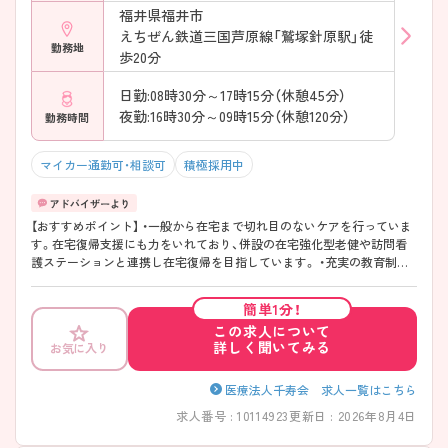
福井県福井市
えちぜん鉄道三国芦原線「鷲塚針原駅」徒
勤務地
歩20分
日勤:08時30分～17時15分（休憩45分）
夜勤:16時30分～09時15分（休憩120分）
勤務時間
マイカー通勤可・相談可
積極採用中
【おすすめポイント】 ・一般から在宅まで切れ目のないケアを行っていま
す。在宅復帰支援にも力をいれており、併設の在宅強化型老健や訪問看
護ステーションと連携し在宅復帰を目指しています。 ・充実の教育制度！
新入職育成プログラムがある他、資格取得支援も行っております。 ・子育
て支援金の支給や育児時短制度など子育て中の看護師でも働きやすい環
簡単1分！
境です。 ・ご興味がございましたらぜひご相談ください。
この求人について
詳しく聞いてみる
お気に入り
医療法人千寿会 求人一覧はこちら
求人番号 : 10114923
更新日 : 2026年8月4日