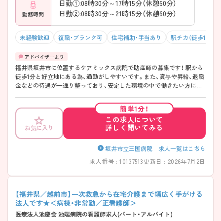
日勤①:08時30分～17時15分（休憩60分）
日勤②:08時30分～21時15分（休憩60分）
勤務時間
未経験歓迎
復職・ブランク可
住宅補助・手当あり
駅チカ（徒歩10分以
福井県坂井市に位置するケアミックス病院で助産師の募集です！ 駅から
徒歩1分と好立地にある為、通勤がしやすいです。また、賞与や昇給、退職
金などの待遇が一通り整っており、安定した環境の中で働きたい方にピ
ッタリです。 ご興味のある方はお気軽にご相談ください。
簡単1分！
この求人について
詳しく聞いてみる
お気に入り
坂井市立三国病院 求人一覧はこちら
求人番号 : 10137513
更新日 : 2026年7月2日
【福井県／越前市】一次救急から在宅介護まで幅広く手がける
法人です★＜病棟・非常勤／正看護師＞
医療法人池慶会 池端病院の看護師求人(パート・アルバイト)