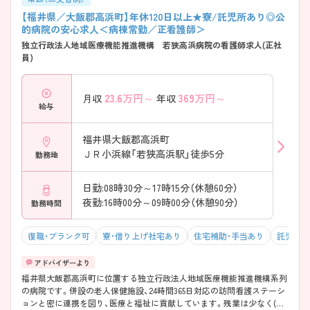
【福井県／大飯郡高浜町】年休120日以上★寮/託児所あり◎公
的病院の安心求人＜病棟常勤／正看護師＞
独立行政法人地域医療機能推進機構 若狭高浜病院の看護師求人(正社
員)
23.6
万円～
369
万円～
月収
年収
給与
福井県大飯郡高浜町
ＪＲ小浜線「若狭高浜駅」徒歩5分
勤務地
日勤:08時30分～17時15分（休憩60分）
夜勤:16時00分～09時00分（休憩90分）
勤務時間
復職・ブランク可
寮・借り上げ社宅あり
住宅補助・手当あり
託児所・
福井県大飯郡高浜町に位置する独立行政法人地域医療機能推進機構系列
の病院です。併設の老人保健施設、24時間365日対応の訪問看護ステーシ
ョンと密に連携を図り、医療と福祉に貢献しています。残業は少なく(療