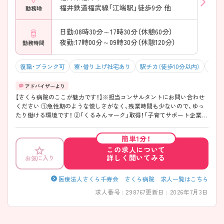
福井鉄道福武線「江端駅」徒歩9分 他
勤務地
日勤:08時30分～17時30分（休憩60分）
夜勤:17時00分～09時30分（休憩120分）
勤務時間
復職・ブランク可
寮・借り上げ社宅あり
駅チカ（徒歩10分以内）
マイ
【さくら病院のここが魅力です！】※担当コンサルタントにお問い合わせ
ください ①急性期のような慌しさがなく、残業時間も少ないので、ゆっ
たり働ける環境です！ ②「くるみんマーク」取得！「子育てサポート企業」
としても厚生労働大臣より認定されており、子育てと両立しながら働き
やすい環境です。嬉しい保育手当もあります♪ ③積極的に外部研修に参
簡単1分！
加しています！ ④駅チカでマイカー通勤もOK♪駐車場は無料で利用でき
この求人について
ます♪ ⑤県内に複数施設や病院を構える法人で母体安定！
詳しく聞いてみる
お気に入り
医療法人さくら千寿会 さくら病院 求人一覧はこちら
求人番号 : 298767
更新日 : 2026年7月3日