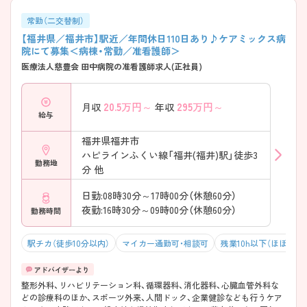
常勤（二交替制）
【福井県／福井市】駅近／年間休日110日あり♪ケアミックス病
院にて募集＜病棟・常勤／准看護師＞
医療法人慈豊会 田中病院の准看護師求人(正社員)
20.5
万円～
295
万円～
月収
年収
給与
福井県福井市
ハピラインふくい線「福井(福井)駅」徒歩3
勤務地
分 他
日勤:08時30分～17時00分（休憩60分）
夜勤:16時30分～09時00分（休憩60分）
勤務時間
駅チカ（徒歩10分以内）
マイカー通勤可・相談可
残業10h以下（ほぼなし
整形外科、リハビリテーション科、循環器科、消化器科、心臓血管外科な
どの診療科のほか、スポーツ外来、人間ドック、企業健診なども行うケア