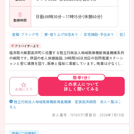
日勤:08時30分～17時15分（休憩60分）
勤務時間
復職・ブランク可
寮・借り上げ社宅あり
住宅補助・手当あり
託児所・
福井県大飯郡高浜町に位置する独立行政法人地域医療機能推進機構系列
の病院です。併設の老人保健施設、24時間365日対応の訪問看護ステーシ
ョンと密に連携を図り、医療と福祉に貢献しています。残業は少なく(療
養病棟)、託児所も完備しており、仕事とプライベートが両立できる環境
があります。教育の面では、プリセプターシップ、集合研修、フォローア
簡単1分！
ップ研修など充実した教育環境が整っています。JR小浜線の最寄り駅よ
この求人について
り徒歩圏内、マイカー通勤も可能ですので通勤に便利です。 ご興味ある
詳しく聞いてみる
お気に入り
方には、面接対策ポイントなど、さらに詳細をお話しいたしますのでお気
軽にご相談ください。
独立行政法人地域医療機能推進機構 若狭高浜病院 求人一覧はこ
ちら
求人番号 : 10169711
更新日 : 2026年7月10日
常勤（二交替制）