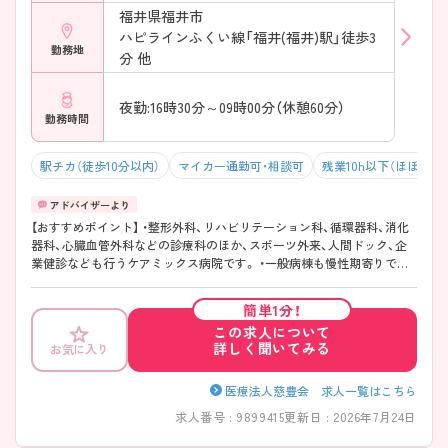
福井県福井市
ハピラインふくい線「福井(福井)駅」徒歩3
勤務地
分 他
夜勤:16時30分～09時00分（休憩60分）
勤務時間
駅チカ（徒歩10分以内）
マイカー通勤可・相談可
残業10h以下（ほぼなし
【おすすめポイント】 ・整形外科、リハビリテーション科、循環器科、消化
器科、心臓血管外科などの診療科のほか、スポーツ外来、人間ドック、企
業健診なども行うケアミックス病院です。 ・一般病棟も慢性期寄りです
のでバタバタとした忙しさはありません。残業がほとんどなく、プライ
ベートとの両立も図れます。 ・各線福井駅より徒歩4分とアクセスが非常
簡単1分！
に良く、マイカーでの通勤も可能なので通勤に負担がかからず通いやす
この求人について
い環境です。 少しでも気になられる場合はお気軽にご相談ください。面
詳しく聞いてみる
お気に入り
接対策などより詳しい情報をお伝えいたします！
医療法人慈豊会 求人一覧はこちら
求人番号 : 9899415
更新日 : 2026年7月24日