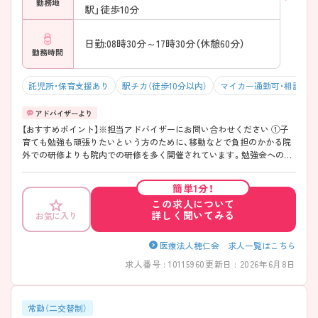
勤務地
駅」徒歩10分
日勤:08時30分～17時30分（休憩60分）
勤務時間
託児所・保育支援あり
駅チカ（徒歩10分以内）
マイカー通勤可・相談可
【おすすめポイント】※担当アドバイザーにお問い合わせください ①子
育ても勉強も頑張りたいという方のために、移動などで負担のかかる院
外での研修よりも院内での研修を多く開催されています。勉強会への参
加は必須ではないので、負担のかからない範囲で参加できます。 ②残業
は少な目ですので、仕事とプライベートの両立が可能です。
簡単1分！
この求人について
詳しく聞いてみる
お気に入り
医療法人穂仁会 求人一覧はこちら
求人番号 : 10115960
更新日 : 2026年6月8日
常勤（二交替制）