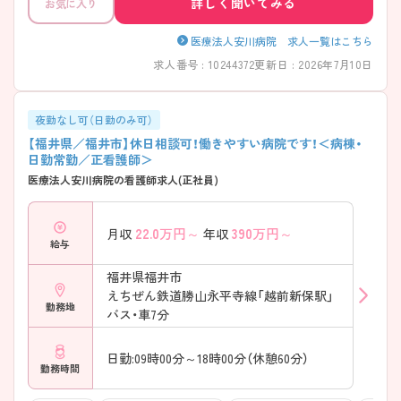
詳しく聞いてみる
お気に入り
医療法人安川病院 求人一覧はこちら
求人番号 : 10244372
更新日 : 2026年7月10日
夜勤なし可（日勤のみ可）
【福井県／福井市】休日相談可！働きやすい病院です！＜病棟・
日勤常勤／正看護師＞
医療法人安川病院の看護師求人(正社員)
22.0
万円～
390
万円～
月収
年収
給与
福井県福井市
えちぜん鉄道勝山永平寺線「越前新保駅」
勤務地
バス・車7分
日勤:09時00分～18時00分（休憩60分）
勤務時間