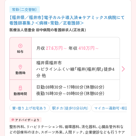
常勤（二交替制）
【福井県／福井市】電子カルテ導入済★ケアミックス病院にて
看護師募集♪＜病棟・常勤／正看護師＞
医療法人慈豊会 田中病院の看護師求人(正社員)
27.6
万円～
410
万円～
月収
年収
給与
福井県福井市
ハピラインふくい線「福井(福井)駅」徒歩4
勤務地
分 他
日勤:08時30分～17時00分（休憩60分）
夜勤:16時30分～09時00分（休憩60分）
勤務時間
寮・借り上げ社宅あり
駅チカ（徒歩10分以内）
マイカー通勤可・相談可
整形外科、リハビリテーション科、循環器科、消化器科、心臓血管外科な
どの診療科のほか、スポーツ外来、人間ドック、企業健診なども行うケア