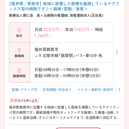
【福井県／敦賀市】 地域に密着した医療を展開しているケアミ
ックス型の病院です♪＜病棟・常勤／准看＞
医療法人保仁会 泉ヶ丘病院の看護師、准看護師求人(正社員)
23.0
万円～
370
万円～
月収
年収
時給
1,700
円～
給与
福井県敦賀市
ＪＲ北陸本線「敦賀駅」バス・車10分 他
勤務地
日勤:08時30分～17時00分（休憩60分）
夜勤:16時30分～09時00分（休憩120分）
勤務時間
復職・ブランク可
住宅補助・手当あり
マイカー通勤可・相談可
残業1
福井県敦賀市に位置する地域に密着した医療を展開しているケアミクッ
ス型の病院です。最新設備や院内ネットワークを駆使した検査・治療、リ
ハビリと温泉治療、さらにはターミナルケアまで、生涯医療に対応する医
療体制が整っています。残業は月5時間程度と少なく、仕事とプライベー
トが両立できる環境があります。マイカー通勤可能、職員の送迎バスも