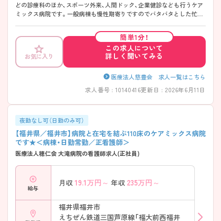
どの診療科のほか、スポーツ外来、人間ドック、企業健診なども行うケア
ミックス病院です。一般病棟も慢性期寄りですのでバタバタとした忙し
さはありません。残業がほとんどなく、プライベートとの両立も図れま
す。また各線福井駅より徒歩4分とアクセスが非常に良く、マイカーでの
簡単1分！
通勤も可能なので通勤に負担がかからず通いやすい環境です。 少しでも
この求人について
気になられる場合はお気軽にご相談ください。面接対策などより詳しい
詳しく聞いてみる
お気に入り
情報をお伝えいたします！
医療法人慈豊会 求人一覧はこちら
求人番号 : 10140416
更新日 : 2026年6月11日
夜勤なし可（日勤のみ可）
【福井県／福井市】病院と在宅を結ぶ110床のケアミックス病院
です★＜病棟・日勤常勤／正看護師＞
医療法人穂仁会 大滝病院の看護師求人(正社員)
19.1
万円～
235
万円～
月収
年収
給与
福井県福井市
えちぜん鉄道三国芦原線「福大前西福井