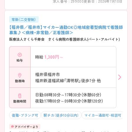
求人番号 : 299000
更新日 : 2026年7月10日
常勤（二交替制）
【福井県／福井市】マイカー通勤OK◎地域密着型病院で看護師
募集♪＜病棟・非常勤／正看護師＞
医療法人さくら千寿会 さくら病院の看護師求人(パート・アルバイト)
1,300
円～
時給
給与
福井県福井市
福井鉄道福武線「清明駅」徒歩7分 他
勤務地
日勤:08時30分～17時30分（休憩60分）
夜勤:17時00分～09時30分（休憩120分）
勤務時間
復職・ブランク可
駅チカ（徒歩10分以内）
マイカー通勤可・相談可
残