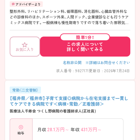
整形外科、リハビリテーション科、循環器科、消化器科、心臓血管外科な
どの診療科のほか、スポーツ外来、人間ドック、企業健診なども行うケア
ミックス病院です。一般病棟も慢性期寄りですので落ち着いた雰囲気の
職場です。最寄駅より徒歩圏内にくわえて、マイカー通勤も可能と通勤
も便利です。ご興味をお持ちの方はお気軽にお問い合わせください。
簡単1分！
この求人について
詳しく聞いてみる
お気に入り
名称非公開 ※詳細はお問合せください
求人番号 : 9827171
更新日 : 2026年7月24日
常勤（二交替制）
【福井県／福井市】子育て支援◎病院から在宅支援まで一貫し
てケアできる病院です＜病棟・常勤／正看護師＞
医療法人千寿会 つくし野病院の看護師求人(正社員)
28.1
万円～
431
万円～
月収
年収
給与