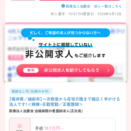
医療法人池慶会 求人一覧はこちら
求人番号 : 10167794
更新日 : 2026年6月12日
夜勤なし可（日勤のみ可）
【福井県／越前市】一次救急から在宅介護まで幅広く手がける
法人です！＜病棟・日勤常勤／正看護師＞
医療法人池慶会 池端病院の看護師求人(正社員)
18.7
万円～
月収