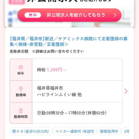
【福井県／福井市】駅近／ケアミックス病院にて正看護師の募
集＜病棟・非常勤／正看護師＞
名称非公開 ※詳細はお問い合わせください
1,300
円～
時給
給与
福井県福井市
ハピラインふくい線 他
勤務地
日勤:08時30分～17時00分（休憩60分）
勤務時間
駅チカ（徒歩10分以内）
マイカー通勤可・相談可
積極採用中
4月入職