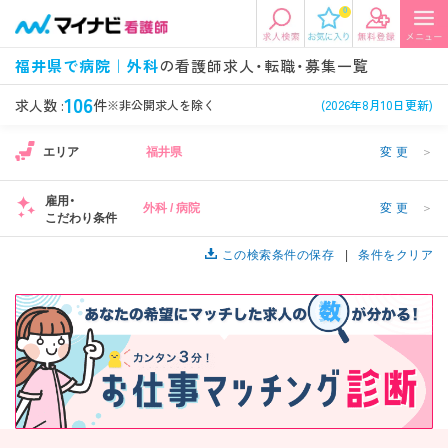
0
エリアから探す
希望の求人条件を選択
福井県で病院｜外科
の看護師求人・転職・募集一覧
エリアから探す
駅・路線から探す
条件項目の選択に戻る
106
求人数 :
件
※非公開求人を除く
(2026年8月10日更新)
エリア
福井県
変更
＞
北陸・信越
関東
資格
勤務形態
看護師、准看護師など
常勤、夜勤なし可など
雇用・
外科 / 病院
変更
＞
こだわり条件
東海
関西
施設形態
担当業務
病院、クリニック・診療所など
この検索条件の保存
病棟、外来など
条件をクリア
診察科目
こだわり条件
北海道・東北
中国・四国
美容外科、
未経験歓迎、
循環器内科など
土日祝休みなど
九州・沖縄
年収
雇用形態
年収500万円以上など
正社員、契約社員など