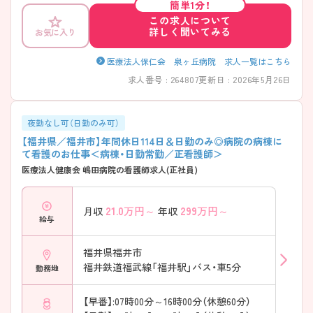
簡単1分！
ありますので通勤に便利です。 ご興味ある方には、面接対策ポイントな
この求人について
ど、さらに詳細をお話しいたしますのでお気軽にご相談ください！
詳しく聞いてみる
お気に入り
医療法人保仁会 泉ヶ丘病院 求人一覧はこちら
求人番号 : 264807
更新日 : 2026年5月26日
夜勤なし可（日勤のみ可）
【福井県／福井市】年間休日114日＆日勤のみ◎病院の病棟に
て看護のお仕事＜病棟・日勤常勤／正看護師＞
医療法人健康会 嶋田病院の看護師求人(正社員)
21.0
万円～
299
万円～
月収
年収
給与
福井県福井市
福井鉄道福武線「福井駅」バス・車5分
勤務地
【早番】:07時00分～16時00分（休憩60分）