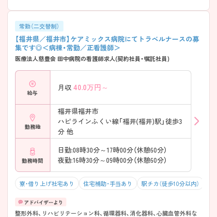
常勤（二交替制）
【福井県／福井市】ケアミックス病院にてトラベルナースの募
集です◎＜病棟・常勤／正看護師＞
医療法人慈豊会 田中病院の看護師求人(契約社員・嘱託社員)
40.0
万円～
月収
給与
福井県福井市
ハピラインふくい線「福井(福井)駅」徒歩3
勤務地
分 他
日勤:08時30分～17時00分（休憩60分）
夜勤:16時30分～09時00分（休憩60分）
勤務時間
寮・借り上げ社宅あり
住宅補助・手当あり
駅チカ（徒歩10分以内）
マ
整形外科、リハビリテーション科、循環器科、消化器科、心臓血管外科な