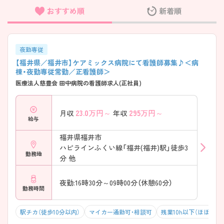
おすすめ順
新着順
フリーワード検索
夜勤専従
【福井県／福井市】ケアミックス病院にて看護師募集♪＜病
棟・夜勤専従常勤／正看護師＞
医療法人慈豊会 田中病院の看護師求人(正社員)
23.0
万円～
295
万円～
月収
年収
給与
福井県福井市
ハピラインふくい線「福井(福井)駅」徒歩3
勤務地
分 他
夜勤:16時30分～09時00分（休憩60分）
勤務時間
駅チカ（徒歩10分以内）
マイカー通勤可・相談可
残業10h以下（ほぼなし