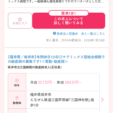
ミックス病院です。一般病棟も慢性期寄りですのでバタバタとした忙し
さはありません。残業がほとんどなく、プライベートとの両立も図れま
す。また各線福井駅より徒歩4分とアクセスが非常に良く、マイカーでの
簡単1分！
通勤も可能なので通勤に負担がかからず通いやすい環境です。 少しでも
この求人について
気になられる場合はお気軽にご相談ください。面接対策などより詳しい
詳しく聞いてみる
お気に入り
情報をお伝えいたします！
医療法人慈豊会 求人一覧はこちら
求人番号 : 298344
更新日 : 2026年7月24日
【福井県／坂井市】年間休日123日◎ケアミックス型総合病院で
の助産師の募集です！＜常勤・助産師＞
坂井市立三国病院の助産師求人(正社員)
23.7
万円～
284
万円～
月収
年収
給与
福井県坂井市
えちぜん鉄道三国芦原線「三国神社駅」徒
勤務地
歩1分