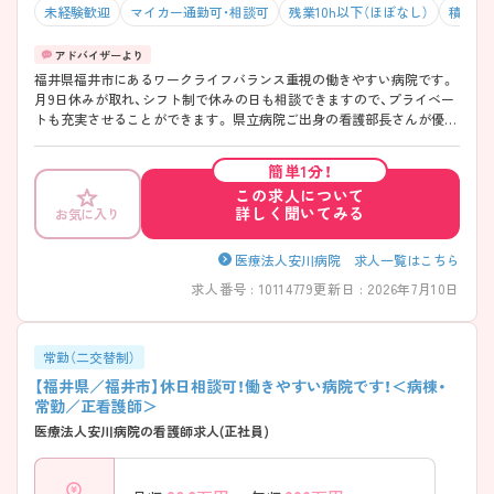
未経験歓迎
マイカー通勤可・相談可
残業10h以下（ほぼなし）
積極採
福井県福井市にあるワークライフバランス重視の働きやすい病院です。
月9日休みが取れ、シフト制で休みの日も相談できますので、プライベー
トも充実させることができます。 県立病院ご出身の看護部長さんが優し
く指導してくださいますので、未経験の方も安心して働くことができま
す。
簡単1分！
この求人について
詳しく聞いてみる
お気に入り
医療法人安川病院 求人一覧はこちら
求人番号 : 10114779
更新日 : 2026年7月10日
常勤（二交替制）
【福井県／福井市】休日相談可！働きやすい病院です！＜病棟・
常勤／正看護師＞
医療法人安川病院の看護師求人(正社員)