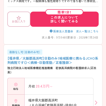
ミックス病院です。 一般病棟も慢性期寄りですので落ち着いた雰囲気の
職場です。 最寄駅より徒歩圏内にくわえて、マイカー通勤も可能と通勤
も便利です。 ご興味をお持ちの方はお気軽にお問い合わせください。
簡単1分！
この求人について
詳しく聞いてみる
お気に入り
医療法人慈豊会 求人一覧はこちら
求人番号 : 9739485
更新日 : 2026年7月24日
夜勤なし可（日勤のみ可）
【福井県／大飯郡高浜町】日勤のみ！地域医療に携わるJCHO系
列病院です◎＜病棟・日勤常勤／正看護師＞
独立行政法人地域医療機能推進機構 若狭高浜病院の看護師求人(正社
員)
20.4
万円～
月収
給与
福井県大飯郡高浜町
ＪＲ小浜線「若狭高浜駅」徒歩5分
勤務地