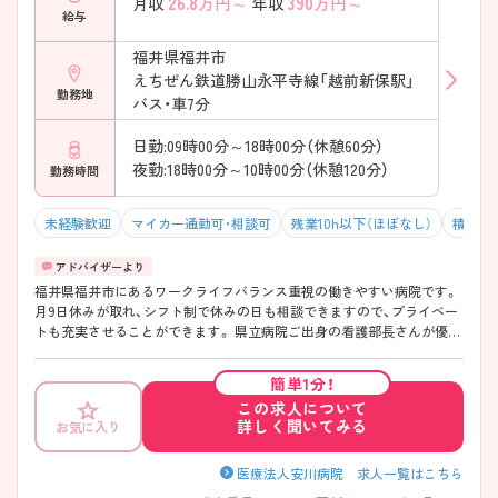
26.8
万円～
390
万円～
月収
年収
給与
福井県福井市
えちぜん鉄道勝山永平寺線「越前新保駅」
勤務地
バス・車7分
日勤:09時00分～18時00分（休憩60分）
夜勤:18時00分～10時00分（休憩120分）
勤務時間
未経験歓迎
マイカー通勤可・相談可
残業10h以下（ほぼなし）
積極採
福井県福井市にあるワークライフバランス重視の働きやすい病院です。
月9日休みが取れ、シフト制で休みの日も相談できますので、プライベー
トも充実させることができます。 県立病院ご出身の看護部長さんが優し
く指導してくださいますので、未経験の方も安心して働くことができま
す。
簡単1分！
この求人について
詳しく聞いてみる
お気に入り
医療法人安川病院 求人一覧はこちら