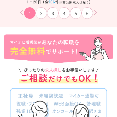
1 ~ 20件 (全
106
件
)
※非公開求人は除く
1
2
3
4
5
6
該当件数
条件を
検索する
クリア
件