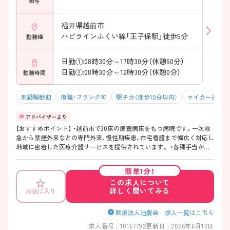
給与
福井県越前市
ハピラインふくい線「王子保駅」徒歩5分
勤務地
日勤①:08時30分～17時30分（休憩60分）
日勤②:08時30分～12時30分（休憩0分）
勤務時間
未経験歓迎
復職・ブランク可
駅チカ（徒歩10分以内）
マイカー通勤可
【おすすめポイント】 ・越前市で30床の療養病床をもつ病院です。一次救
急から禁煙外来などの専門外来、慢性期疾患、在宅看護まで幅広く対応し
地域に密着した医療介護サービスを提供されています。 ・各種手当が充
実しており、リフレッシュ休暇があるなどお休みをしっかり取ることが
できます◎最寄駅のJR王子保駅からは徒歩5分とアクセスが良いのもポ
簡単1分！
イントです◎ ・スタッフの方同士の仲は良く、長く働きやすい環境です！
この求人について
・ご興味を持たれた方はお気軽にご相談ください◎より詳しくお伝えい
詳しく聞いてみる
お気に入り
たします。
医療法人池慶会 求人一覧はこちら
求人番号 : 10167792
更新日 : 2026年6月12日