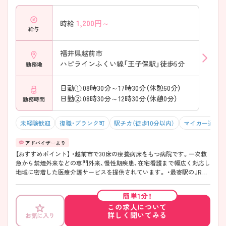
1,200
円～
時給
給与
福井県越前市
ハピラインふくい線「王子保駅」徒歩5分
勤務地
日勤①:08時30分～17時30分（休憩60分）
日勤②:08時30分～12時30分（休憩0分）
勤務時間
未経験歓迎
復職・ブランク可
駅チカ（徒歩10分以内）
マイカー通勤可
【おすすめポイント】 ・越前市で30床の療養病床をもつ病院です。一次救
急から禁煙外来などの専門外来、慢性期疾患、在宅看護まで幅広く対応し
地域に密着した医療介護サービスを提供されています。 ・最寄駅のJR王
子保駅からは徒歩5分とアクセスが良いのもポイントです◎ ・スタッフの
方同士の仲は良く、長く働きやすい環境です！ ・ご興味を持たれた方はお
簡単1分！
気軽にご相談ください◎より詳しくお伝えいたします。
この求人について
詳しく聞いてみる
お気に入り