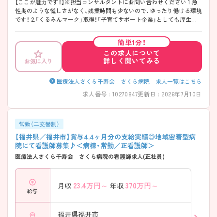
【ここが魅力です！】※担当コンサルタントにお問い合わせください 1.急
性期のような慌しさがなく、残業時間も少ないので、ゆったり働ける環境
です！ 2.「くるみんマーク」取得！「子育てサポート企業」としても厚生労
働大臣より認定されており、子育てと両立しながら働きやすい環境で
す。 3.積極的に外部研修に参加しています！ 4.駅チカでマイカー通勤も
簡単1分！
OK♪駐車場は無料で利用できます♪ 5.県内に複数施設や病院を構える
この求人について
法人で母体安定！
詳しく聞いてみる
お気に入り
医療法人さくら千寿会 さくら病院 求人一覧はこちら
求人番号 : 10270847
更新日 : 2026年7月10日
常勤（二交替制）
【福井県／福井市】賞与4.4ヶ月分の支給実績◎地域密着型病
院にて看護師募集♪＜病棟・常勤／正看護師＞
医療法人さくら千寿会 さくら病院の看護師求人(正社員)
23.4
万円～
370
万円～
月収
年収
給与
福井県福井市