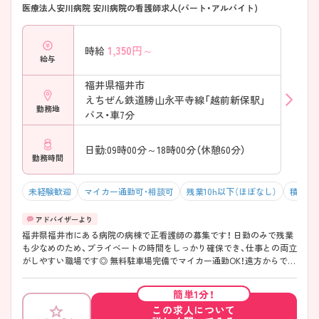
医療法人安川病院 安川病院の看護師求人(パート・アルバイト)
1,350
円～
時給
給与
福井県福井市
えちぜん鉄道勝山永平寺線「越前新保駅」
勤務地
バス・車7分
日勤:09時00分～18時00分（休憩60分）
勤務時間
未経験歓迎
マイカー通勤可・相談可
残業10h以下（ほぼなし）
積極採
福井県福井市にある病院の病棟で正看護師の募集です！ 日勤のみで残業
も少なめのため、プライベートの時間をしっかり確保でき、仕事との両立
がしやすい職場です◎ 無料駐車場完備でマイカー通勤OK！遠方からでも
快適に通勤が可能です♪ ご興味ある方は面接ポイントをお伝えします
ので、お気軽にご連絡ください。
簡単1分！
この求人について