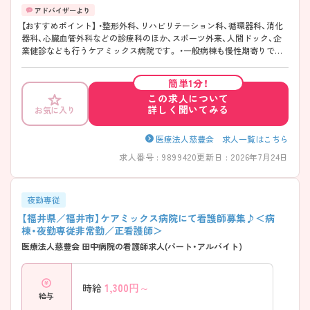
【おすすめポイント】 ・整形外科、リハビリテーション科、循環器科、消化
器科、心臓血管外科などの診療科のほか、スポーツ外来、人間ドック、企
業健診なども行うケアミックス病院です。 ・一般病棟も慢性期寄りです
のでバタバタとした忙しさはありません。残業がほとんどなく、プライ
ベートとの両立も図れます。 ・各線福井駅より徒歩4分とアクセスが非常
簡単1分！
に良く、マイカーでの通勤も可能なので通勤に負担がかからず通いやす
この求人について
い環境です。 少しでも気になられる場合はお気軽にご相談ください。面
詳しく聞いてみる
お気に入り
接対策などより詳しい情報をお伝えいたします！
医療法人慈豊会 求人一覧はこちら
求人番号 : 9899420
更新日 : 2026年7月24日
夜勤専従
【福井県／福井市】ケアミックス病院にて看護師募集♪＜病
棟・夜勤専従非常勤／正看護師＞
医療法人慈豊会 田中病院の看護師求人(パート・アルバイト)
1,300
円～
時給
給与