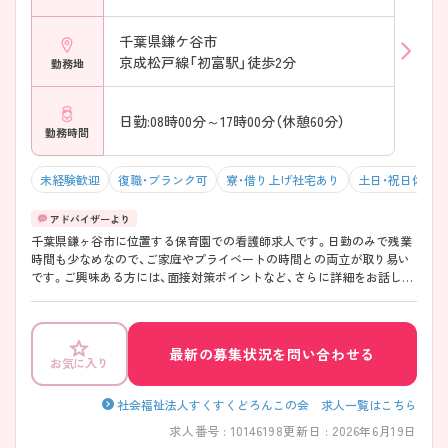
千葉県鎌ケ谷市
京成松戸線「初富駅」徒歩2分
勤務地
日勤:08時00分～17時00分（休憩60分）
勤務時間
未経験歓迎
復職・ブランク可
寮・借り上げ社宅あり
土日・祝日休み
千葉県鎌ヶ谷市に位置する保育園での看護師求人です。日勤のみで残業
時間も少なめなので、ご家庭やプライベートの時間との両立が取り易い
です。ご興味ある方には、面接対策ポイントなど、さらに詳細をお話しい
たしますのでお気軽にご相談ください。
最新の募集状況を問い合わせる
お気に入り
社会福祉法人すくすくどろんこの会 求人一覧はこちら
求人番号 : 10146198
更新日 : 2026年6月19日