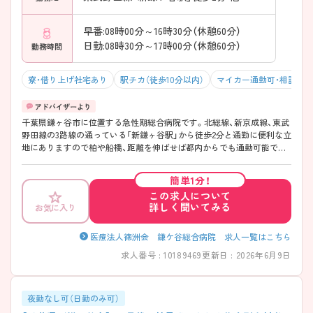
早番:08時00分～16時30分（休憩60分）
日勤:08時30分～17時00分（休憩60分）
勤務時間
寮・借り上げ社宅あり
駅チカ（徒歩10分以内）
マイカー通勤可・相談可
千葉県鎌ヶ谷市に位置する急性期総合病院です。北総線、新京成線、東武
野田線の3路線の通っている「新鎌ヶ谷駅」から徒歩2分と通勤に便利な立
地にありますので柏や船橋、距離を伸ばせば都内からでも通勤可能で
す。 院内には24時間対応している託児所があり、近隣の幼稚園とも連携
をしており、病院前に送迎バスが来ますので、お子様がいらっしゃる方も
簡単1分！
安心して働くことができる環境です。 強みとしては消化器外科・緩和ケ
この求人について
アが強みですが「ザ・バランス型」の病院ですので、症例や勉強など幅広
詳しく聞いてみる
お気に入り
く学びたい方にも非常にオススメです！
医療法人徳洲会 鎌ケ谷総合病院 求人一覧はこちら
求人番号 : 10189469
更新日 : 2026年6月9日
夜勤なし可（日勤のみ可）