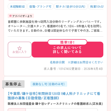
未経験歓迎
復職・ブランク可
駅チカ（徒歩10分以内）
残業10h以下（
首都圏に多数施設を持つ訪問入浴分野のリーディングカンパニーです。
オペレーター、介護スタッフ、看護師の3名で、1日6～8件個人宅を訪問し
ていただきます。日勤のみ、日曜は固定休なので子育て中の方、ご家庭を
お持ちの方も働きやすく、私生活との両立が可能です。経験不問、ブラン
クのある方、未経験の方もご安心ください。 ご興味ある方には、面接対策
簡単1分！
ポイントなど、さらに詳細をお話しいたしますのでお気軽にご相談くだ
この求人について
さい。
詳しく聞いてみる
お気に入り
名称非公開 ※詳細はお問合せください
求人番号 : 10167402
更新日 : 2026年8月4日
募集停止
夜勤なし可（日勤のみ可）
【千葉県/鎌ケ谷市】年間休日120日！婦人科クリニックにて看
護師の募集《日勤常勤/正看護師》
医療法人社団煌星会 鎌ケ谷レディースクリニックの看護師求人(正社員)