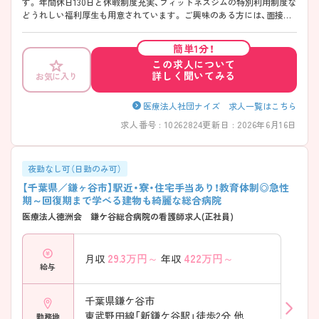
す。 年間休日130日と休暇制度充実、フィットネスジムの特別利用制度な
どうれしい福利厚生も用意されています。 ご興味のある方には、面接対
策ポイントなど、さらに詳細をお話いたしますので、お気軽にご相談くだ
さい。
簡単1分！
この求人について
詳しく聞いてみる
お気に入り
医療法人社団ナイズ 求人一覧はこちら
求人番号 : 10262824
更新日 : 2026年6月16日
夜勤なし可（日勤のみ可）
【千葉県／鎌ヶ谷市】駅近・寮・住宅手当あり！教育体制◎急性
期～回復期まで学べる建物も綺麗な総合病院
医療法人徳洲会 鎌ケ谷総合病院の看護師求人(正社員)
29.3
万円～
422
万円～
月収
年収
給与
千葉県鎌ケ谷市
東武野田線「新鎌ケ谷駅」徒歩2分 他
勤務地