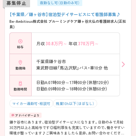
募集停止
夜勤なし可（日勤のみ可）
【千葉県／鎌ヶ谷市】宿泊型デイサービスにて看護師募集♪
Be-Ambitious株式会社 ブルーミングケア鎌ヶ谷大仏の看護師求人(正社
員)
30.8
万円～
370
万円～
月収
年収
給与
千葉県鎌ケ谷市
東武野田線「馬込沢駅」バス・車10分 他
勤務地
日勤A:07時00分～17時00分（休憩120分）
日勤B:09時00分～18時00分（休憩60分）
勤務時間
マイカー通勤可・相談可
残業10h以下（ほぼなし）
鎌ケ谷市にあります、宿泊型デイサービスになります。日勤のみで月給
30万円以上と高給与です◎福利厚生も充実していますので、働きやすい
環境が整っています♪ご興味ありましたら是非、お問い合わせください