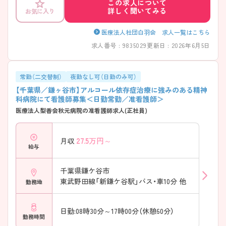
この求人について
詳しく聞いてみる
お気に入り
医療法人社団白羽会 求人一覧はこちら
求人番号 : 9835029
更新日 : 2026年6月5日
常勤（二交替制）
夜勤なし可（日勤のみ可）
【千葉県／鎌ヶ谷市】アルコール依存症治療に強みのある精神
科病院にて看護師募集＜日勤常勤／准看護師＞
医療法人梨香会秋元病院の准看護師求人(正社員)
27.5
万円～
月収
給与
千葉県鎌ケ谷市
東武野田線「新鎌ケ谷駅」バス・車10分 他
勤務地
日勤:08時30分～17時00分（休憩60分）
勤務時間