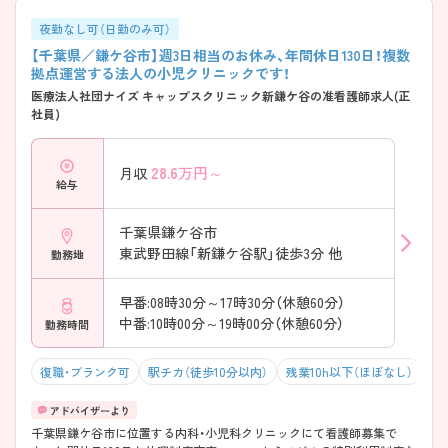
夜勤なし可（日勤のみ可）
【千葉県／鎌ケ谷市】週3日相当のお休み、年間休日130日！複数
拠点運営する法人の小児クリニックです！
医療法人社団ナイズ キャップスクリニック新鎌ケ谷の准看護師求人(正
社員)
28.6
万円～
月収
給与
千葉県鎌ケ谷市
東武野田線「新鎌ケ谷駅」徒歩3分 他
勤務地
早番:08時30分～17時30分（休憩60分）
中番:10時00分～19時00分（休憩60分）
勤務時間
復職・ブランク可
駅チカ（徒歩10分以内）
残業10h以下（ほぼなし）
年
千葉県鎌ケ谷市に位置する内科・小児科クリニックにて看護師募集で