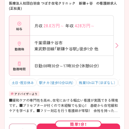
医療法人社団白羽会 つばさ在宅クリニック 新鎌ヶ谷 の看護師求人
(正社員)
28.0
万円～
428
万円～
月収
年収
給与
千葉県鎌ケ谷市
東武野田線「新鎌ケ谷駅」徒歩1分 他
勤務地
日勤:08時30分～17時30分（休憩60分）
勤務時間
土日・祝日休み
駅チカ（徒歩10分以内）
残業10h以下（ほぼなし）
年間
■緩和ケアの専門性を高め、在宅における幅広い看護が実践できる環境
です。 ■プリセプターが付くので未経験でも安心！ 基礎から在宅緩和
ケアを学べます。 ■フリー対応を行う看護師が常駐！ 余裕を持った人
員配置がなされています。 ご興味のある方は面接のポイントなどもお伝
えしますので、ぜひマイナビ看護師にお問い合わせくださいませ！
簡単1分！