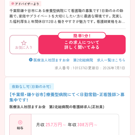
千葉県鎌ケ谷市にある療養型病院にて看護職の募集です！日勤のみの勤
務で、家庭やプライベートを大切にしたい方に最適な環境です。充実し
た福利厚生と年間休日112日と働きやすさが魅力です。看護師資格をお持
ちの方、ブランクがある方も歓迎します。ご興味がある方は、ご面接のポ
イントをお伝えしますので、お気軽にお問い合わせください。
簡単1分！
この求人について
詳しく聞いてみる
お気に入り
医療法人社団ますお会 第2北総病院 求人一覧はこちら
求人番号 : 10153763
更新日 : 2026年7月1日
夜勤なし可（日勤のみ可）
【千葉県・鎌ケ谷市】療養型病院にて＜日勤常勤・正看護師＞募
集中です！
医療法人社団ますお会 第2北総病院の看護師求人(正社員)
25.7
万円～
308
万円～
月収
年収
給与