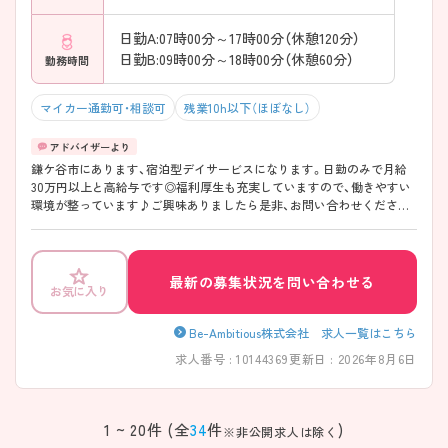
日勤A:07時00分～17時00分（休憩120分）
日勤B:09時00分～18時00分（休憩60分）
勤務時間
マイカー通勤可・相談可
残業10h以下（ほぼなし）
鎌ケ谷市にあります、宿泊型デイサービスになります。日勤のみで月給
30万円以上と高給与です◎福利厚生も充実していますので、働きやすい
環境が整っています♪ご興味ありましたら是非、お問い合わせください
♪
最新の募集状況を問い合わせる
お気に入り
Be-Ambitious株式会社 求人一覧はこちら
求人番号 : 10144369
更新日 : 2026年8月6日
該当件数
条件を
検索する
クリア
件
1 ~ 20件 (全
34
件
)
※非公開求人は除く