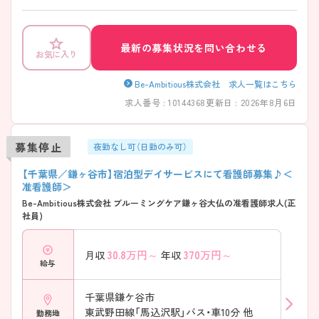
♪
最新の募集状況を問い合わせる
お気に入り
Be-Ambitious株式会社 求人一覧はこちら
求人番号 : 10144368
更新日 : 2026年8月6日
募集停止
夜勤なし可（日勤のみ可）
【千葉県／鎌ヶ谷市】宿泊型デイサービスにて看護師募集♪＜
准看護師＞
Be-Ambitious株式会社 ブルーミングケア鎌ヶ谷大仏の准看護師求人(正
社員)
30.8
万円～
370
万円～
月収
年収
給与
千葉県鎌ケ谷市
東武野田線「馬込沢駅」バス・車10分 他
勤務地