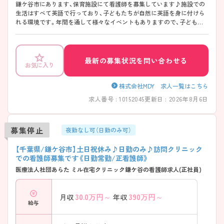
鎌ケ谷市にあります、保育施設にて看護師を募集しています♪施設での
生活はすべて英語で行っており、子どもたちが自然に英語を身に付けら
れる環境です。年間を通して様々なイベントもありますので、子どもた
ちと一緒に楽しみながらご就業いただけます◎ ご興味ありましたら是
非、お問い合わせください♪
最新の募集状況を問い合わせる
お気に入り
株式会社MDY 求人一覧はこちら
求人番号 : 10152045
更新日 : 2026年8月6日
募集停止
夜勤なし可（日勤のみ可）
【千葉県/鎌ケ谷市】土日祝休み♪日勤のみ♪訪問クリニック
での看護師募集です《日勤常勤/正看護師》
医療法人社団あらた ミル在宅クリニック鎌ケ谷の看護師求人(正社員)
30.0
万円～
390
万円～
月収
年収
給与