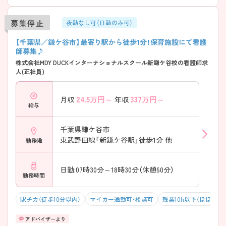
募集停止
夜勤なし可（日勤のみ可）
【千葉県／鎌ケ谷市】最寄り駅から徒歩1分！保育施設にて看護
師募集♪
株式会社MDY DUCKインターナショナルスクール新鎌ケ谷校の看護師求
人(正社員)
24.5
万円～
337
万円～
月収
年収
給与
千葉県鎌ケ谷市
東武野田線「新鎌ケ谷駅」徒歩1分 他
勤務地
日勤:07時30分～18時30分（休憩60分）
勤務時間
駅チカ（徒歩10分以内）
マイカー通勤可・相談可
残業10h以下（ほぼなし