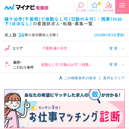
0
エリアから探す
希望の求人条件を選択
鎌ケ谷市(千葉県)で夜勤なし可（日勤のみ可）｜残業10h以
下（ほぼなし）
の看護師求人・転職・募集一覧
エリアから探す
駅・路線から探す
条件項目の選択に戻る
34
求人数 :
件
※非公開求人を除く
(2026年8月9日更新)
北陸・信越
関東
資格
勤務形態
1
エリア
千葉県 鎌ケ谷市
変更
＞
看護師、准看護師など
常勤、夜勤なし可など
雇用・
変更
＞
夜勤なし可（日勤のみ可） / 残業
東海
関西
こだわり条件
施設形態
担当業務
10h以下（ほぼなし）
病院、クリニック・診療所など
病棟、外来など
この検索条件の保存
条件をクリア
診察科目
こだわり条件
北海道・東北
中国・四国
1
美容外科、
未経験歓迎、
循環器内科など
土日祝休みなど
九州・沖縄
年収
雇用形態
年収500万円以上など
正社員、契約社員など