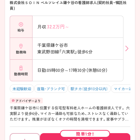
株式会社ＳＯＩＮ ベルソレイユ鎌ケ谷の看護師求人(契約社員・嘱託社
員)
32.2
万円～
月収
給与
千葉県鎌ケ谷市
東武野田線「六実駅」徒歩6分
勤務地
日勤:09時00分～17時30分（休憩60分）
勤務時間
未経験歓迎
復職・ブランク可
駅チカ（徒歩10分以内）
マイカー通勤可
千葉県鎌ケ谷市に位置する住宅型有料老人ホームの看護師求人です。 六
実駅より徒歩6分、マイカー通勤も可能なため、ストレスなく通勤してい
ただけます。 残業がほぼなくオフの時間を満喫できます。家事やプライ
ベートとの両立がしやすい職場です。 ご興味のある方には、面接対策ポ
イントなどさらに詳細をお話いたしますので、お気軽にご相談くださ
簡単1分！
い。