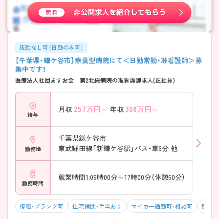
夜勤なし可（日勤のみ可）
【千葉県・鎌ケ谷市】療養型病院にて＜日勤常勤・准看護師＞募
集中です！
医療法人社団ますお会 第2北総病院の准看護師求人(正社員)
25.7
万円～
308
万円～
月収
年収
給与
千葉県鎌ケ谷市
東武野田線「新鎌ケ谷駅」バス・車6分 他
勤務地
就業時間1:09時00分～17時00分（休憩60分）
勤務時間
復職・ブランク可
住宅補助・手当あり
マイカー通勤可・相談可
残業1