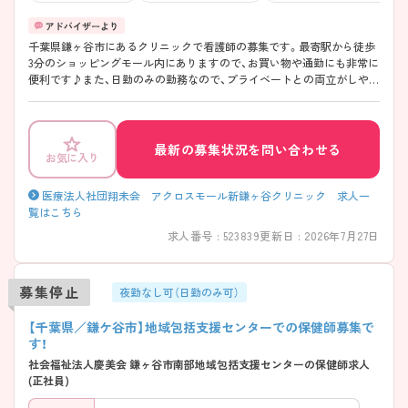
千葉県鎌ヶ谷市にあるクリニックで看護師の募集です。最寄駅から徒歩
3分のショッピングモール内にありますので、お買い物や通勤にも非常に
便利です♪また、日勤のみの勤務なので、プライベートとの両立がしやす
く、ワークライフバランスを保ってお仕事いただけます◎ご興味のある
方はご面接のポイントお伝えしますのでご気軽にお問い合わせくださ
い。
最新の募集状況を問い合わせる
お気に入り
医療法人社団翔未会 アクロスモール新鎌ヶ谷クリニック 求人一
覧はこちら
求人番号 : 523839
更新日 : 2026年7月27日
募集停止
夜勤なし可（日勤のみ可）
【千葉県／鎌ケ谷市】地域包括支援センターでの保健師募集で
す！
社会福祉法人慶美会 鎌ヶ谷市南部地域包括支援センターの保健師求人
(正社員)