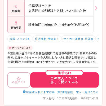
千葉県鎌ケ谷市
東武野田線「新鎌ケ谷駅」バス・車6分 他
勤務地
就業時間1:09時00分～17時00分（休憩60分）
勤務時間
復職・ブランク可
住宅補助・手当あり
マイカー通勤可・相談可
残業1
千葉県鎌ケ谷市にある療養型病院にて看護職の募集です！日勤のみの勤
務で、家庭やプライベートを大切にしたい方に最適な環境です。充実し
た福利厚生と年間休日112日と働きやすさが魅力です。看護師資格をお持
ちの方、ブランクがある方も歓迎します。ご興味がある方は、ご面接のポ
イントをお伝えしますので、お気軽にお問い合わせください。
簡単1分！
この求人について
詳しく聞いてみる
お気に入り
医療法人社団ますお会 第2北総病院 求人一覧はこちら
求人番号 : 10153762
更新日 : 2026年7月1日