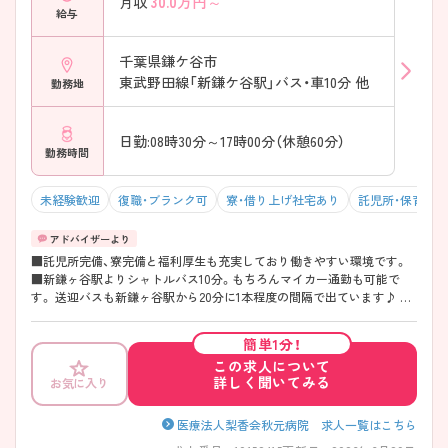
30.0
万円～
月収
給与
千葉県鎌ケ谷市
東武野田線「新鎌ケ谷駅」バス・車10分 他
勤務地
日勤:08時30分～17時00分（休憩60分）
勤務時間
未経験歓迎
復職・ブランク可
寮・借り上げ社宅あり
託児所・保育支
■託児所完備、寮完備と福利厚生も充実しており働きやすい環境です。
■新鎌ヶ谷駅よりシャトルバス10分。もちろんマイカー通勤も可能で
す。 送迎バスも新鎌ヶ谷駅から20分に1本程度の間隔で出ています♪ ご
興味ありましたら是非、お問い合わせください♪
簡単1分！
この求人について
詳しく聞いてみる
お気に入り
医療法人梨香会秋元病院 求人一覧はこちら