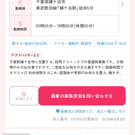
千葉県鎌ケ谷市
東武野田線「鎌ケ谷駅」徒歩5分
勤務地
09時00分～18時00分（休憩60分）
勤務時間
駅チカ（徒歩10分以内）
マイカー通勤可・相談可
残業10h以下（ほぼなし
千葉県鎌ケ谷市に位置する、訪問クリニックでの看護師募集です。 日勤
帯のみのお仕事ですので、ご家庭をお持ちの方も働きやすい勤務時間で
オススメ◎ 社会保険をはじめ、退職金や季節のお休みを整え、働きやす
い職場環境づくりに力を入れています。 ご興味のある方は面接のポイン
トなどもお伝えいたします。ぜひマイナビ看護師にお問い合わせくださ
いませ！
最新の募集状況を問い合わせる
お気に入り
医療法人社団あらた 求人一覧はこちら
求人番号 : 10188262
更新日 : 2026年8月6日