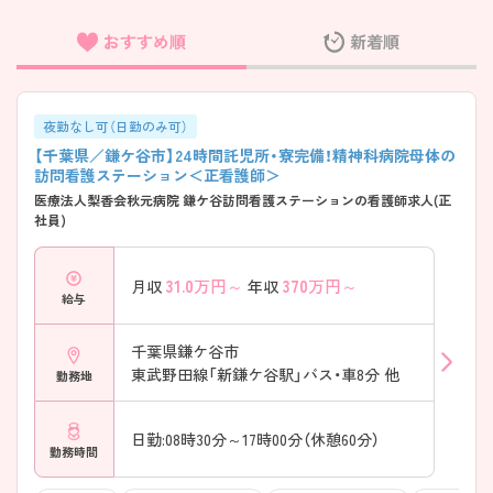
おすすめ順
新着順
フリーワード検索
夜勤なし可（日勤のみ可）
【千葉県／鎌ケ谷市】24時間託児所・寮完備！精神科病院母体の
訪問看護ステーション＜正看護師＞
医療法人梨香会秋元病院 鎌ケ谷訪問看護ステーションの看護師求人(正
社員)
31.0
万円～
370
万円～
月収
年収
給与
千葉県鎌ケ谷市
東武野田線「新鎌ケ谷駅」バス・車8分 他
勤務地
日勤:08時30分～17時00分（休憩60分）
勤務時間