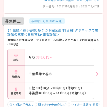
求人番号 : 10161350
更新日 : 2026年8月7日
募集停止
夜勤なし可（日勤のみ可）
【千葉県／鎌ヶ谷市】駅チカ♪完全週休2日制！クリニックで看
護師の募集＜日勤常勤・正看護師＞
医療法人社団翔未会 アクロスモール新鎌ヶ谷クリニックの看護師求人
(正社員)
30.0
万円～
月収
給与
千葉県鎌ケ谷市
勤務地
日勤:08時30分～18時00分（休憩90分）
非常勤:08時30分～14時30分（休憩60分）
勤務時間
住宅補助・手当あり
駅チカ（徒歩10分以内）
マイカー通勤可・相談可