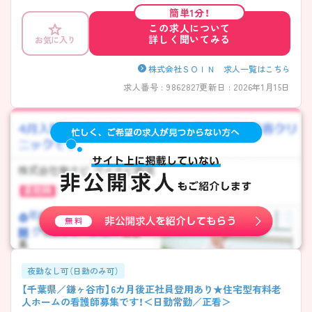
イントなどさらに詳細をお話いたしますので、お気軽にご相談くださ
簡単1分！
い。
この求人について
詳しく聞いてみる
お気に入り
株式会社ＳＯＩＮ 求人一覧はこちら
求人番号 : 9862827
更新日 : 2026年1月15日
夜勤なし可（日勤のみ可）
【千葉県／鎌ヶ谷市】6カ月後正社員登用あり★住宅型有料老
人ホームの看護師募集です！＜日勤常勤／正看＞