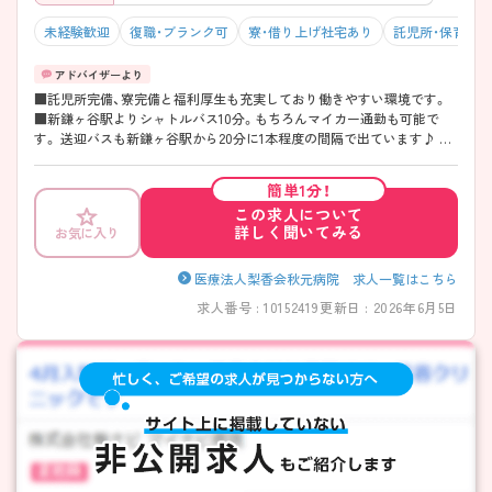
未経験歓迎
復職・ブランク可
寮・借り上げ社宅あり
託児所・保育支
■託児所完備、寮完備と福利厚生も充実しており働きやすい環境です。
■新鎌ヶ谷駅よりシャトルバス10分。もちろんマイカー通勤も可能で
す。 送迎バスも新鎌ヶ谷駅から20分に1本程度の間隔で出ています♪ ご
興味ありましたら是非、お問い合わせください♪
簡単1分！
この求人について
詳しく聞いてみる
お気に入り
医療法人梨香会秋元病院 求人一覧はこちら
求人番号 : 10152419
更新日 : 2026年6月5日