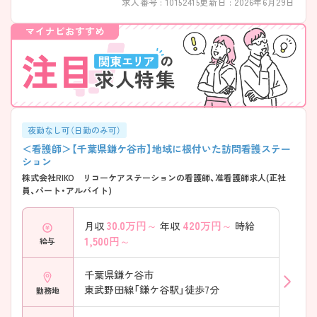
求人番号 : 10152415
更新日 : 2026年6月29日
夜勤なし可（日勤のみ可）
＜看護師＞【千葉県鎌ケ谷市】地域に根付いた訪問看護ステー
ション
株式会社RIKO リコーケアステーションの看護師、准看護師求人(正社
員、パート・アルバイト)
30.0
万円～
420
万円～
月収
年収
時給
1,500
円～
給与
千葉県鎌ケ谷市
東武野田線「鎌ケ谷駅」徒歩7分
勤務地