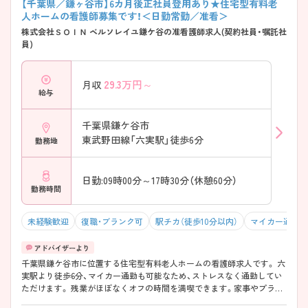
【千葉県／鎌ヶ谷市】6カ月後正社員登用あり★住宅型有料老
人ホームの看護師募集です！＜日勤常勤／准看＞
株式会社ＳＯＩＮ ベルソレイユ鎌ケ谷の准看護師求人(契約社員・嘱託社
員)
29.3
万円～
月収
給与
千葉県鎌ケ谷市
東武野田線「六実駅」徒歩6分
勤務地
日勤:09時00分～17時30分（休憩60分）
勤務時間
未経験歓迎
復職・ブランク可
駅チカ（徒歩10分以内）
マイカー通勤可
千葉県鎌ケ谷市に位置する住宅型有料老人ホームの看護師求人です。 六
実駅より徒歩6分、マイカー通勤も可能なため、ストレスなく通勤してい
ただけます。 残業がほぼなくオフの時間を満喫できます。家事やプライ
ベートとの両立がしやすい職場です。 ご興味のある方には、面接対策ポ