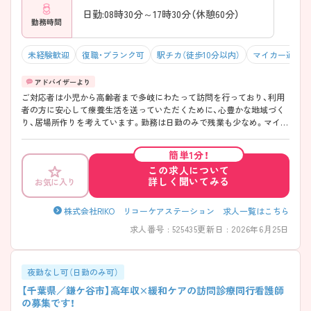
日勤:08時30分～17時30分（休憩60分）
勤務時間
未経験歓迎
復職・ブランク可
駅チカ（徒歩10分以内）
マイカー通勤可
ご対応者は小児から高齢者まで多岐にわたって訪問を行っており、利用
者の方に安心して療養生活を送っていただくために、心豊かな地域づく
り、居場所作りを考えています。勤務は日勤のみで残業も少なめ。マイカ
ー通勤OKで無料の駐車場も完備されていますのでプライベートとの両
立を考える方にもお勧めの職場です。さらに管理者の方は看護師という
簡単1分！
こともあり近隣の病院や医師ともしっかり連携をとれており営業などは
この求人について
いっさい行なわずケアに集中できる環境です。ご興味ある方には、面接
詳しく聞いてみる
お気に入り
対策ポイントなど、さらに詳細をお話しいたしますのでお気軽にご相談
ください。
株式会社RIKO リコーケアステーション 求人一覧はこちら
求人番号 : 525435
更新日 : 2026年6月25日
夜勤なし可（日勤のみ可）
【千葉県／鎌ケ谷市】高年収×緩和ケアの訪問診療同行看護師
の募集です！