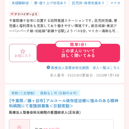
未経験歓迎
寮・借り上げ社宅あり
託児所・保育支援あり
マイカー通
千葉県鎌ケ谷市に位置する訪問看護ステーションです。託児所完備、寮
完備と福利厚生も充実しており働きやすい環境です。新京成線・東武ア
ーバンパーク線・北総線「新鎌ケ谷駅」よりバス8分、マイカー通勤も可能
です。 ご興味ある方には、面接対策ポイントなど、さらに詳細をお話しい
たしますのでお気軽にご相談ください。
簡単1分！
この求人について
詳しく聞いてみる
お気に入り
医療法人梨香会秋元病院 求人一覧はこちら
求人番号 : 9020400
更新日 : 2026年7月14日
常勤（二交替制）
夜勤なし可（日勤のみ可）
【千葉県／鎌ヶ谷市】アルコール依存症治療に強みのある精神
科病院にて看護師募集＜日勤常勤＞
医療法人梨香会秋元病院の看護師求人(正社員)