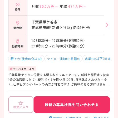
30.0
万円～
474
万円～
月収
年収
給与
千葉県鎌ケ谷市
東武野田線「新鎌ケ谷駅」徒歩1分 他
勤務地
1:08時30分～17時30分（休憩60分）
2:11時00分～20時00分（休憩60分）
勤務時間
駅チカ（徒歩10分以内）
マイカー通勤可・相談可
残業10h以下（ほぼなし
千葉県鎌ケ谷市に位置する婦人科クリニックです。 新鎌ケ谷駅寄り徒歩
1分の為通勤にとても便利です！ 年間休日120日、日祝休みとお休みも多
く、仕事とプライベートの両立が可能です♪ ご興味のある方にはさらに
詳細をお伝えいたします。お気軽にご相談ください。
最新の募集状況を問い合わせる
お気に入り
医療法人社団煌星会 求人一覧はこちら