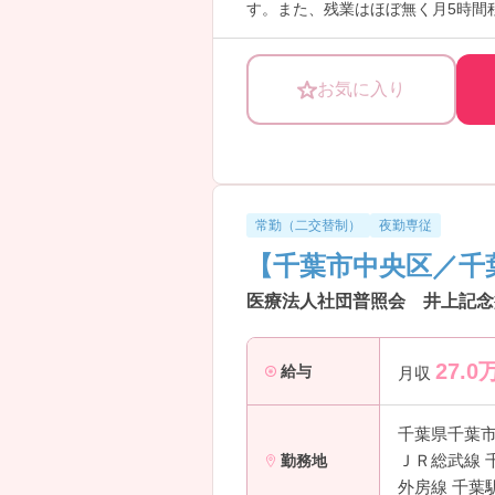
す。また、残業はほぼ無く月5時間
念が良い！」と思って出戻りしてく
えてキャリアを築ける環境も魅力で
ご興味のある方はお気軽にお問い合
お気に入り
常勤（二交替制）
夜勤専従
【千葉市中央区／千
医療法人社団普照会 井上記念
27.0
給与
月収
千葉県千葉
ＪＲ総武線 
勤務地
外房線 千葉