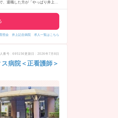
率で、退職した方が「やっぱり井上記
休中の方がいらっしゃるなど、腰を据
る
普照会 井上記念病院 求人一覧はこちら
人番号 : 695156
更新日 : 2026年7月8日
クス病院＜正看護師＞