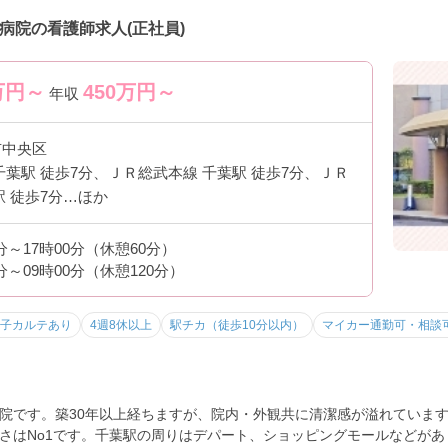
病院の看護師求人(正社員)
万円～
450
万円～
年収
市中央区
千葉駅 徒歩7分、ＪＲ総武本線 千葉駅 徒歩7分、ＪＲ
駅 徒歩7分…ほか
0分～17時00分（休憩60分）
0分～09時00分（休憩120分）
子カルテあり
4週8休以上
駅チカ（徒歩10分以内）
マイカー通勤可・相談
院です。築30年以上経ちますが、院内・外観共に清潔感が溢れています
さはNo1です。千葉駅の周りはデパート、ショッピングモールなどが