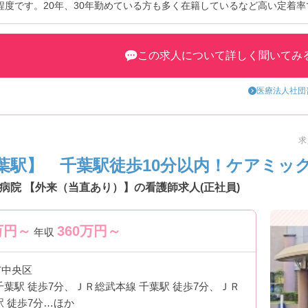
程度です。20年、30年勤めている方も多く在籍しているなど高い定着
るケースも多いです。産休育休を取る方も多く、常に5～6名は産休育
す。
わせください。
この求人について詳しく聞いてみ
医療法人社団
求
葉駅】 千葉駅徒歩10分以内！ケアミッ
病院 【外来（当直あり）】の看護師求人(正社員)
万円～
360
万円～
年収
市中央区
千葉駅 徒歩7分、ＪＲ総武本線 千葉駅 徒歩7分、ＪＲ
駅 徒歩7分…ほか