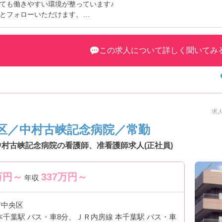
ても働きやすい環境が整っています♪
とフォローいただけます。
わせください♪
この求人について詳しく聞いてみ
求人
区／中村古峡記念病院／常勤
中村古峡記念病院の看護師、准看護師求人(正社員)
万円～
337
万円～
年収
市中央区
本千葉駅 バス・車8分、ＪＲ内房線 本千葉駅 バス・車