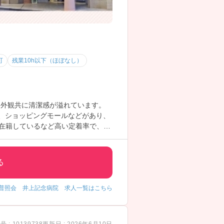
可
残業10h以下（ほぼなし）
・外観共に清潔感が溢れています。
ト、ショッピングモールなどがあり、
く在籍しているなど高い定着率で、退
多く、常に5～6名は産休育休中の方
る
普照会 井上記念病院 求人一覧はこちら