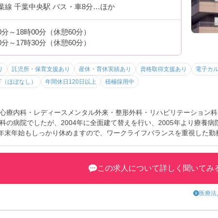
葉線 千葉中央駅 バス・車8分…ほか
00分～18時00分（休憩60分）
30分～17時30分（休憩60分）
り
託児所・保育支援あり
産休・育休実績あり
資格取得支援あり
電子カ
下（ほぼなし）
年間休日120日以上
積極採用中
心療内科・レディースメンタル外来・整形外科・リハビリテーション科
科の病院でしたが、2004年に全面建て替えを行い、2005年より療養
、年末年始もしっかり休めますので、ワークライフバランスを重視した勤
ですので、子育て中の看護師さんにもぴったりの求人です。詳細につい
この求人について詳しく聞いてみ
医療法