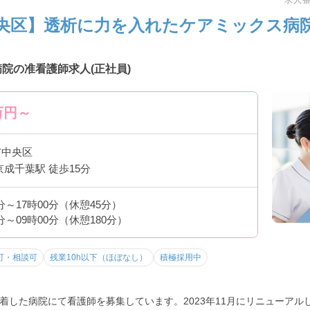
求人番号
央区】透析に力を入れたケアミックス病院
院の准看護師求人(正社員)
万円～
市中央区
京成千葉駅 徒歩15分
0分～17時00分（休憩45分）
0分～09時00分（休憩180分）
可・相談可
残業10h以下（ほぼなし）
積極採用中
着した病院にて看護師を募集しています。2023年11月にリニューアル