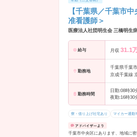
常勤（二交替制）
【千葉県／千葉市中
准看護師＞
医療法人社団明生会 三橋明生病
31.1
給与
月収
千葉県千葉
勤務地
京成千葉線 
日勤:08時3
勤務時間
夜勤:16時3
寮・借り上げ社宅あり
マイカー通勤
千葉市中央区にあります、地域に密