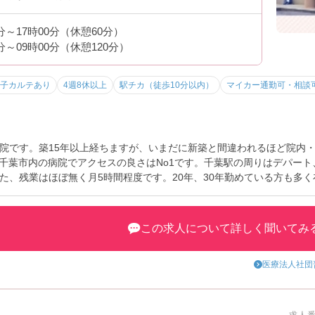
0分～17時00分（休憩60分）
0分～09時00分（休憩120分）
子カルテあり
4週8休以上
駅チカ（徒歩10分以内）
マイカー通勤可・相談
院です。築15年以上経ちますが、いまだに新築と間違われるほど院内
分。千葉市内の病院でアクセスの良さはNo1です。千葉駅の周りはデパー
た、残業はほぼ無く月5時間程度です。20年、30年勤めている方も多
い！」と思って出戻りしてくるケースも多いです。産休育休を取る方も
ャリアを築ける環境も魅力です。
わせください。
この求人について詳しく聞いてみ
医療法人社団