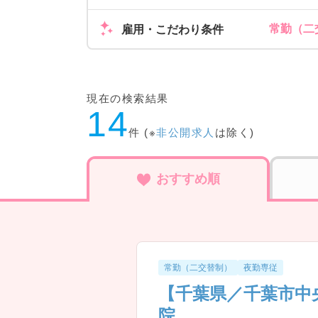
常勤（二
雇用・こだわり条件
現在の検索結果
14
件 (※
非公開求人
は除く)
おすすめ順
常勤（二交替制）
夜勤専従
【千葉県／千葉市中
院