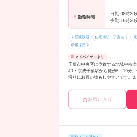
日勤:08時3
勤務時間
夜勤:16時3
未経験歓迎
住宅補助・手当あり
電
積極採用中
千葉市中央区に位置する地域中核病
JR・京成千葉駅から徒歩5～10
帰りにお買い物もしやすいです。ま
職した方が「やっぱり井上記念が良
がいらっしゃるなど、腰を据えてキ
ご興味のある方はお気軽にお問い合
お気に入り