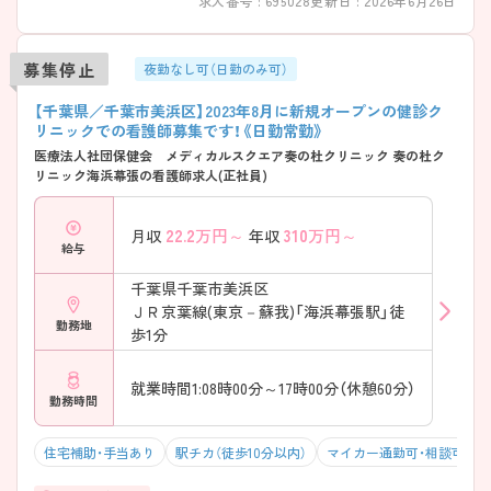
求人番号 : 695028
更新日 : 2026年6月26日
募集停止
夜勤なし可（日勤のみ可）
【千葉県／千葉市美浜区】2023年8月に新規オープンの健診ク
リニックでの看護師募集です！《日勤常勤》
医療法人社団保健会 メディカルスクエア奏の杜クリニック 奏の杜ク
リニック海浜幕張の看護師求人(正社員)
22.2
万円～
310
万円～
月収
年収
給与
千葉県千葉市美浜区
ＪＲ京葉線(東京－蘇我)「海浜幕張駅」徒
勤務地
歩1分
就業時間1:08時00分～17時00分（休憩60分）
勤務時間
住宅補助・手当あり
駅チカ（徒歩10分以内）
マイカー通勤可・相談可