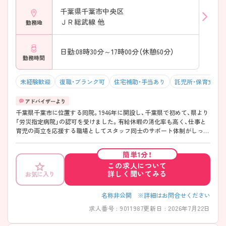
千葉県千葉市中央区
ＪＲ総武線 他
勤務地
日勤:08時30分～17時00分（休憩60分）
勤務時間
未経験歓迎
復職・ブランク可
住宅補助・手当あり
託児所・保育支援
千葉県千葉市に位置する同院。1946年に開設し、千葉県で初めて、県より
「労災指定病院」の認可を受けました。有給休暇の消化率も高く、仕事と
育児の両立を応援する職場としてスタッフ同士のサポート体制がしっか
りあります。ご興味ある方には、面接対策ポイントなど、さらに詳細をお
話しいたしますのでお気軽にご相談ください。
簡単1分！
この求人について
詳しく聞いてみる
お気に入り
名称非公開 ※詳細はお問合せください
求人番号 : 9011987
更新日 : 2026年7月22日