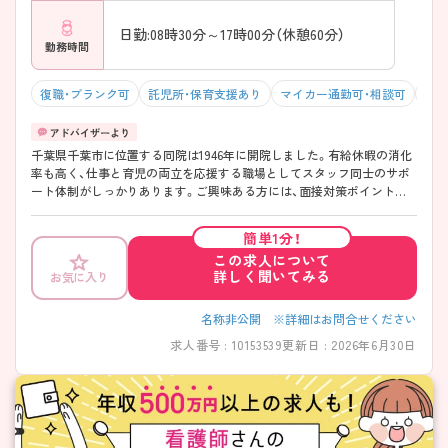
日勤:08時30分～17時00分（休憩60分）
勤務時間
復職・ブランク可
託児所・保育支援あり
マイカー通勤可・相談可
残業
千葉県千葉市に位置する同院は1946年に開院しました。有給休暇の消化
率も高く、仕事と育児の両立を応援する職場としてスタッフ同士のサポ
ート体制がしっかりあります。ご興味ある方には、面接対策ポイントな
ど、さらに詳細をお話しいたしますのでお気軽にご相談ください。
簡単1分！
この求人について
詳しく聞いてみる
お気に入り
名称非公開 ※詳細はお問合せください
求人番号 : 10153539
更新日 : 2026年6月30日