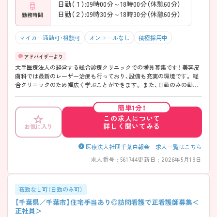
日勤（１）:09時00分～18時00分（休憩60分）
日勤（２）:09時30分～18時30分（休憩60分）
勤務時間
マイカー通勤可・相談可
オンコールなし
積極採用中
大手医療法人の経営する総合診療クリニックでの増員募集です！ 美容皮
膚科では最新のレーザー治療も行っており、設備も充実の環境です。 総
合クリニックのため幅広く学ぶことができます。 また、日勤のみの勤務
体制、かつ週休2日に加えて希望休も月2日取得できます。 地域密着のク
リニックで幅広く学びたい＆プライベートも充実させたい方におすすめ
簡単1分！
の求人です！
この求人について
詳しく聞いてみる
お気に入り
医療法人社団千葉白報会 求人一覧はこちら
求人番号 : 561744
更新日 : 2026年5月19日
夜勤なし可（日勤のみ可）
【千葉県／千葉市】住宅手当あり◎訪問看護で正看護師募集＜
正社員＞