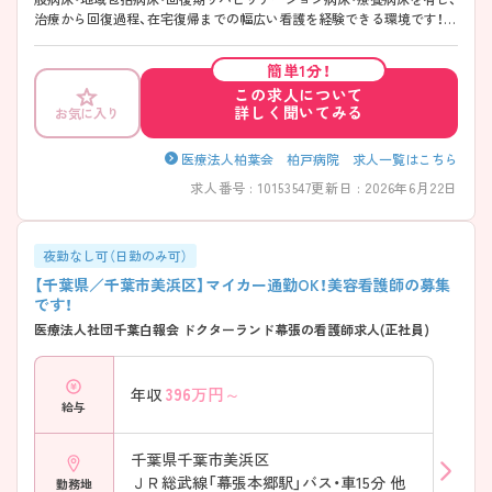
治療から回復過程、在宅復帰までの幅広い看護を経験できる環境です！
寮・住宅手当もあり若手の方にも嬉しい福利厚生もあり、また、託児所も
あり残業もほぼなくお子様がいらっしゃり家庭と両立したい看護師さん
簡単1分！
にもオススメです！ ご興味のある方はぜひマイナビ看護師へお問い合わ
この求人について
せくださいませ！
詳しく聞いてみる
お気に入り
医療法人柏葉会 柏戸病院 求人一覧はこちら
求人番号 : 10153547
更新日 : 2026年6月22日
夜勤なし可（日勤のみ可）
【千葉県／千葉市美浜区】マイカー通勤OK！美容看護師の募集
です！
医療法人社団千葉白報会 ドクターランド幕張の看護師求人(正社員)
396
万円～
年収
給与
千葉県千葉市美浜区
ＪＲ総武線「幕張本郷駅」バス・車15分 他
勤務地