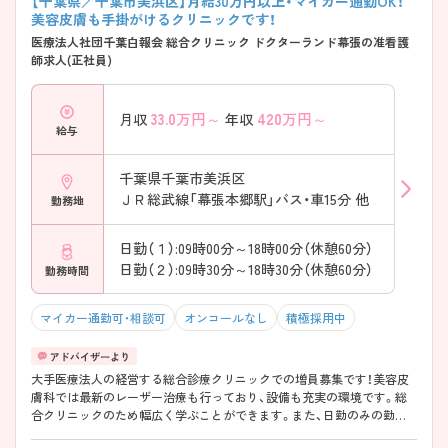
【千葉県／千葉市美浜区】月給30万円以上・マイカー通勤OK！
美容皮膚も手掛がけるクリニックです！
医療法人社団千葉白報会 総合クリニック ドクターランド幕張の准看護
師求人(正社員)
33.0
万円～
420
万円～
月収
年収
給与
千葉県千葉市美浜区
ＪＲ総武線「幕張本郷駅」バス・車15分 他
勤務地
日勤（１）:09時00分～18時00分（休憩60分）
日勤（２）:09時30分～18時30分（休憩60分）
勤務時間
マイカー通勤可・相談可
オンコールなし
積極採用中
大手医療法人の経営する総合診療クリニックでの増員募集です！美容皮
膚科では最新のレーザー治療も行っており、設備も充実の環境です。総
合クリニックのため幅広く学ぶことができます。また、日勤のみの勤務
体制、かつ週休2日に加えて希望休も月2日取得できます。 地域密着のク