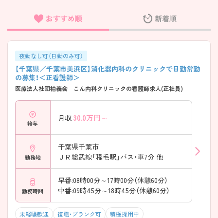
おすすめ順
新着順
フリーワード検索
夜勤なし可（日勤のみ可）
【千葉県／千葉市美浜区】消化器内科のクリニックで日勤常勤
の募集！＜正看護師＞
医療法人社団柏義会 こん内科クリニックの看護師求人(正社員)
30.0
万円～
月収
給与
千葉県千葉市
ＪＲ総武線「稲毛駅」バス・車7分 他
勤務地
早番:08時00分～17時00分（休憩60分）
中番:09時45分～18時45分（休憩60分）
勤務時間
未経験歓迎
復職・ブランク可
積極採用中