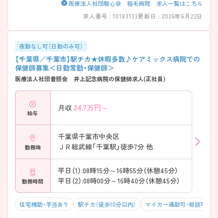
医療法人社団駿心会 稲毛病院 求人一覧はこちら
求人番号 : 10183133
更新日 : 2026年6月22日
夜勤なし可（日勤のみ可）
【千葉県／千葉市】駅チカ★休暇多数♪ケアミックス病院での
保健師募集＜日勤常勤・保健師＞
医療法人社団普照会 井上記念病院の保健師求人(正社員)
24.7
万円～
月収
給与
千葉県千葉市中央区
ＪＲ総武線「千葉駅」徒歩7分 他
勤務地
平日（1）:08時15分～16時55分（休憩45分）
平日（2）:08時00分～16時40分（休憩45分）
勤務時間
住宅補助・手当あり
駅チカ（徒歩10分以内）
マイカー通勤可・相談可