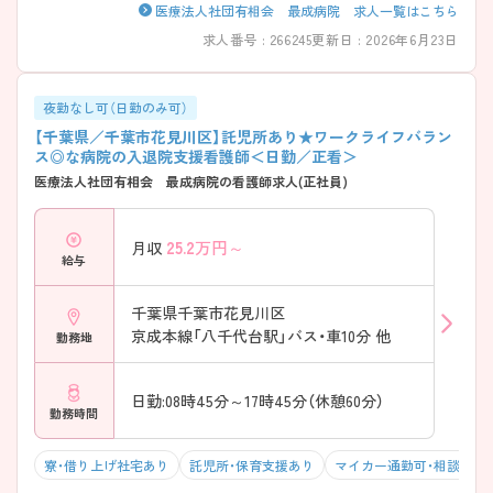
医療法人社団有相会 最成病院 求人一覧はこちら
求人番号 : 266245
更新日 : 2026年6月23日
夜勤なし可（日勤のみ可）
【千葉県／千葉市花見川区】託児所あり★ワークライフバラン
ス◎な病院の入退院支援看護師＜日勤／正看＞
医療法人社団有相会 最成病院の看護師求人(正社員)
25.2
万円～
月収
給与
千葉県千葉市花見川区
京成本線「八千代台駅」バス・車10分 他
勤務地
日勤:08時45分～17時45分（休憩60分）
勤務時間
寮・借り上げ社宅あり
託児所・保育支援あり
マイカー通勤可・相談可