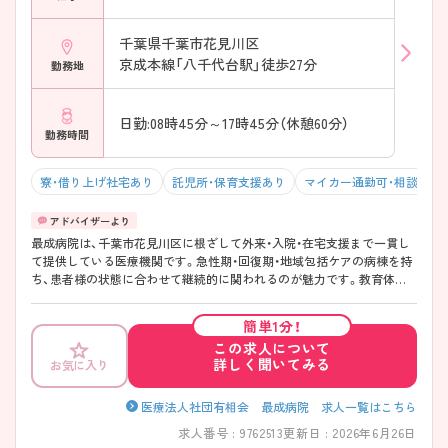
千葉県千葉市花見川区
京成本線「八千代台駅」徒歩27分
勤務地
日勤:08時45分～17時45分（休憩60分）
勤務時間
寮・借り上げ社宅あり
託児所・保育支援あり
マイカー通勤可・相談可
最成病院は、千葉市花見川区に根ざして外来・入院・在宅支援まで一貫し
て提供している医療機関です。急性期・回復期・地域包括ケアの病棟を持
ち、患者様の状態に合わせて継続的に関われるのが魅力です。教育体制
も整っており、プリセプターやラダーを通じて段階的に学べる環境もご
ざいます。また各師長が有給を消化するよう定期的に声がけをして計画
簡単1分！
的に付与しているため、有給取得がしやすいです！残業の少なさ、託児所
この求人について
なども整い、子育て中の方も安心して働きやすい環境が整っているので、
詳しく聞いてみる
お気に入り
ライフステージが変わっても長く安心して勤務ができる法人です！
――――――――――――――― ■ しっかり休める安心勤務♪
――――――――――――――― 無理なく働ける環境を大切にしてい
医療法人社団有相会 最成病院 求人一覧はこちら
ます。 ・有給休暇はほぼ消化できる体制 ・残業は日常的に少なめ ・勤続年
求人番号 : 9762513
更新日 : 2026年6月26日
数に応じた連続休暇もあり → プライベートの時間をしっかり確保でき