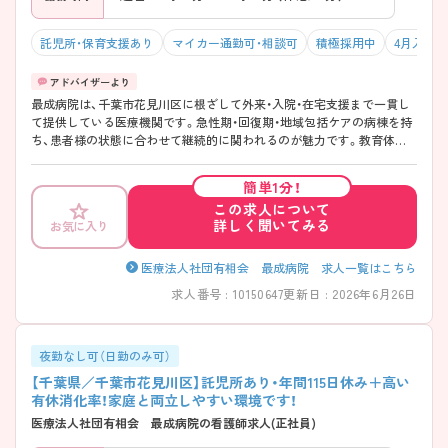
託児所・保育支援あり
マイカー通勤可・相談可
積極採用中
4月入職可
最成病院は、千葉市花見川区に根ざして外来・入院・在宅支援まで一貫し
て提供している医療機関です。急性期・回復期・地域包括ケアの病棟を持
ち、患者様の状態に合わせて継続的に関われるのが魅力です。教育体制
も整っており、プリセプターやラダーを通じて段階的に学べる環境もご
ざいます。また各師長が有給を消化するよう定期的に声がけをして計画
簡単1分！
的に付与しているため、有給取得がしやすいです！残業の少なさ、託児所
この求人について
なども整い、子育て中の方も安心して働きやすい環境が整っているので、
詳しく聞いてみる
お気に入り
ライフステージが変わっても長く安心して勤務ができる法人です！
――――――――――――――― ■ しっかり休める安心勤務♪
――――――――――――――― 無理なく働ける環境を大切にしてい
医療法人社団有相会 最成病院 求人一覧はこちら
ます。 ・有給休暇はほぼ消化できる体制 ・残業は日常的に少なめ ・勤続年
求人番号 : 10150647
更新日 : 2026年6月26日
数に応じた連続休暇もあり → プライベートの時間をしっかり確保でき
ます ――――――――――――――― ■ 初めてでも安心の教育体制
――――――――――――――― 段階に応じて成長できる環境になっ
ています。 ・プリセプター制度で丁寧にフォロー ・個々の習熟度に合わ
夜勤なし可（日勤のみ可）
せて指導期間を調整 ・ラダー・研修・eラーニングを活用 → 無理なくスキ
【千葉県／千葉市花見川区】託児所あり・年間115日休み＋高い
ルアップできる職場です ――――――――――――――― ■ 子育てと
有休消化率！家庭と両立しやすい環境です！
両立しやすい環境 ――――――――――――――― 家庭とのバランス
医療法人社団有相会 最成病院の看護師求人(正社員)
を大切に働けます♪ ・生後6か月から使える託児所あり ・24時間対応で勤
務に合わせて利用可能 ・子どもの体調不良時も休みやすい雰囲気 → 長