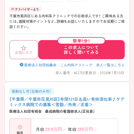
千葉市美浜区にある内科系クリニックでの日勤求人です！ ご興味ある方
には、面接対策ポイントなど、詳細をお話しいたしますのでお気軽にご相
談ください。
簡単1分！
この求人について
詳しく聞いてみる
お気に入り
医療法人社団柏義会 こん内科クリニック 求人一覧はこちら
求人番号 : 462750
更新日 : 2026年7月10日
夜勤なし可（日勤のみ可）
【千葉県／千葉市花見川区】年間121日＆高い有休消化率♪ケア
ミックス病院での募集＜常勤／外来／正看＞
医療法人社団有相会 最成病院の看護師求人(正社員)
29.9
万円～
359
万円～
月収
年収
給与