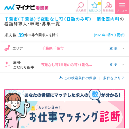
0
エリアから探す
希望の求人条件を選択
千葉市(千葉県)で夜勤なし可（日勤のみ可）｜消化器内科
の
看護師求人・転職・募集一覧
エリアから探す
駅・路線から探す
条件項目の選択に戻る
39
求人数 :
件
※非公開求人を除く
(2026年8月9日更新)
北陸・信越
関東
資格
勤務形態
エリア
千葉県 千葉市
変更
＞
看護師、准看護師など
常勤、夜勤なし可など
雇用・
変更
＞
夜勤なし可（日勤のみ可） / 消化器
東海
関西
こだわり条件
施設形態
担当業務
内科
病院、クリニック・診療所など
病棟、外来など
この検索条件の保存
条件をクリア
診察科目
こだわり条件
北海道・東北
中国・四国
美容外科、
未経験歓迎、
循環器内科など
土日祝休みなど
九州・沖縄
年収
雇用形態
年収500万円以上など
正社員、契約社員など