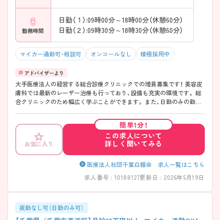
日勤（１）:09時00分～18時00分（休憩60分）
日勤（２）:09時30分～18時30分（休憩60分）
勤務時間
マイカー通勤可・相談可
オンコールなし
積極採用中
大手医療法人の経営する総合診療クリニックでの増員募集です！ 美容皮
膚科では最新のレーザー治療も行っており、設備も充実の環境です。 総
合クリニックのため幅広く学ぶことができます。 また、日勤のみの勤務
体制、かつ週休2日に加えて希望休も月2日取得できます。 地域密着のク
リニックで幅広く学びたい＆プライベートも充実させたい方におすすめ
簡単1分！
の求人です！
この求人について
詳しく聞いてみる
お気に入り
医療法人社団千葉白報会 求人一覧はこちら
求人番号 : 10188127
更新日 : 2026年5月19日
夜勤なし可（日勤のみ可）