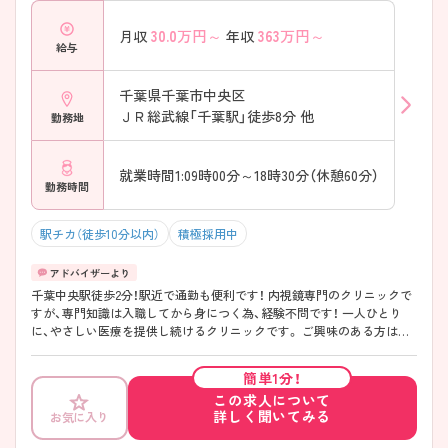
30.0
万円～
363
万円～
月収
年収
給与
千葉県千葉市中央区
ＪＲ総武線「千葉駅」徒歩8分 他
勤務地
就業時間1:09時00分～18時30分（休憩60分）
勤務時間
駅チカ（徒歩10分以内）
積極採用中
千葉中央駅徒歩2分！駅近で通勤も便利です！ 内視鏡専門のクリニックで
すが、専門知識は入職してから身につく為、経験不問です！ 一人ひとり
に、やさしい医療を提供し続けるクリニックです。 ご興味のある方はマ
イナビ看護師へお気軽にお問合せください。
簡単1分！
この求人について
詳しく聞いてみる
お気に入り