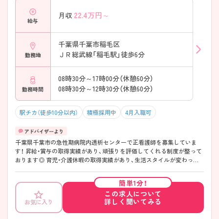
22.4
万円～
月収
給与
千葉県千葉市稲毛区
ＪＲ総武線「稲毛駅」徒歩6分
勤務地
08時30分～17時00分（休憩60分）
08時30分～12時30分（休憩60分）
勤務時間
駅チカ（徒歩10分以内）
積極採用中
4月入職可
千葉県千葉市の急性期病院内透析センターで正看護師を募集していま
す！ 昇給・賞与の取得実績があり、頑張りを評価してくれる制度が整って
おります◎ 育児・介護休暇の取得実績があり、生活スタイルが変わって
も長期的に働けるので安心です♪ ご興味のある方は、面接のポイントを
お伝えしますのでご連絡ください！
簡単1分！
この求人について
詳しく聞いてみる
お気に入り