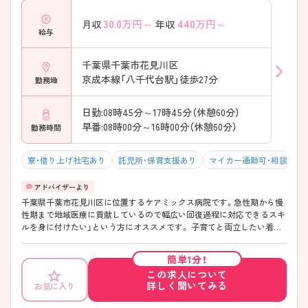
く安心して続けられる環境です ――――――――――――――― ■ 幅
30.0
万円～
440
万円～
月収
年収
広い経験が積める医療環境 ――――――――――――――― 一貫した
給与
医療に携われるのが魅力です。 ・急性期～回復期～在宅まで関われる ・
救急対応や手術症例もあり実践的 ・関連施設と連携し退院後まで支援 →
スキルの幅を広げたい方にぴったり
千葉県千葉市花見川区
京成本線「八千代台駅」徒歩27分
勤務地
日勤:08時45分～17時45分（休憩60分）
早番:08時00分～16時00分（休憩60分）
勤務時間
寮・借り上げ社宅あり
託児所・保育支援あり
マイカー通勤可・相談可
千葉県千葉市花見川区に位置するケアミックス病院です。急性期から慢
性期まで地域医療に貢献しているので幅広い回復過程に対応できるスキ
ルを身に付けたい」という方にオススメです。 子育てと両立したい看護
師さんへの手厚いフォローもあり、24時間託児所があり残業もほぼござ
ません。 また、「看護師の代わりはいるけどお母さんの代わりはいない」
簡単1分！
との考えから病児保育は行わず、お子様がご病気の場合はお休みをとっ
この求人について
ていただきます。 ご興味のある方は面接のポイントなどもお伝えします
詳しく聞いてみる
お気に入り
ので、ぜひマイナビ看護師にお問い合わせくださいませ！