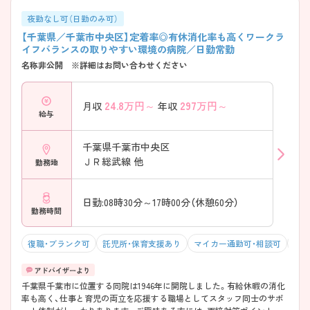
夜勤なし可（日勤のみ可）
【千葉県／千葉市中央区】定着率◎有休消化率も高くワークラ
イフバランスの取りやすい環境の病院／日勤常勤
名称非公開 ※詳細はお問い合わせください
24.8
万円～
297
万円～
月収
年収
給与
千葉県千葉市中央区
ＪＲ総武線 他
勤務地
日勤:08時30分～17時00分（休憩60分）
勤務時間
復職・ブランク可
託児所・保育支援あり
マイカー通勤可・相談可
残業
千葉県千葉市に位置する同院は1946年に開院しました。有給休暇の消化
率も高く、仕事と育児の両立を応援する職場としてスタッフ同士のサポ