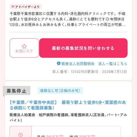
千葉県千葉市若葉区に位置する内科・消化器内科クリニックです。 千城
台駅より徒歩8分とアクセスも良く、通勤にとても便利です◎ 年間休日
120日、水日祝休みとお休みも多く、仕事とプライベートの両立が可能で
す♪ また、スタッフ同士の仲も良く、働きやすい環境が整っているため、
安心して働くことが可能です！ ご興味のある方にはさらに詳細をお伝え
いたします。お気軽にご相談ください。
最新の募集状況を問い合わせる
お気に入り
医療法人社団鷲明会 求人一覧はこちら
求人番号 : 10160958
更新日 : 2026年7月13日
募集停止
夜勤なし可（日勤のみ可）
【千葉県／千葉市中央区】 最寄り駅より徒歩5分・清潔感のあ
る病院にて看護師募集！
医療法人柏葉会 柏戸病院の看護師、准看護師求人(正社員、パート・アル
バイト)
20.0
万円～
320
万円～
月収
年収