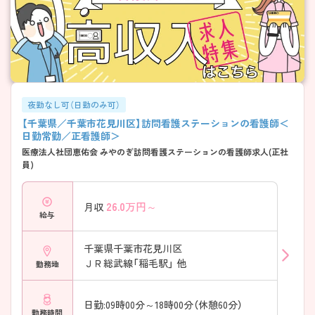
夜勤なし可（日勤のみ可）
【千葉県／千葉市花見川区】訪問看護ステーションの看護師＜
日勤常勤／正看護師＞
医療法人社団恵佑会 みやのぎ訪問看護ステーションの看護師求人(正社
員)
26.0
万円～
月収
給与
千葉県千葉市花見川区
ＪＲ総武線「稲毛駅」 他
勤務地
日勤:09時00分～18時00分（休憩60分）
勤務時間