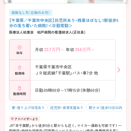
夜勤なし可（日勤のみ可）
【千葉県／千葉市中央区】託児所あり・残業ほぼなし！駅徒歩5
分の落ち着いた病院！＜日勤常勤＞
医療法人柏葉会 柏戸病院の看護師求人(正社員)
23.7
万円～
354
万円～
月収
年収
給与
千葉県千葉市中央区
ＪＲ総武線「千葉駅」バス・車7分 他
勤務地
日勤:09時00分～17時15分（休憩60分）
勤務時間
寮・借り上げ社宅あり
託児所・保育支援あり
駅チカ（徒歩10分以内）
JR「本千葉駅」から徒歩5分と駅からも近く、マイカー通勤も可能です！ 一
般病床・地域包括病床・回復期リハビリテーション病床・療養病床を有し、