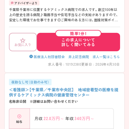
千葉県千葉市に位置するケアミックス病院での求人です。創立100年以
上の歴史を誇る病院♪職務手当や住宅手当などの支給がありますので、
安定した環境でお仕事できます◎ご興味のある方には、面接対策ポイン
トなど、さらに詳細をご案内しますのでお気軽にご相談ください！
簡単1分！
この求人について
詳しく聞いてみる
お気に入り
医療法人社団普照会 井上記念病院 求人一覧はこちら
求人番号 : 10192380
更新日 : 2026年4月30日
夜勤なし可（日勤のみ可）
＜看護師＞【千葉県／千葉市中央区】 地域密着型の医療を提
供するケアミックス病院の健康管理センター
名称非公開 ※詳細はお問い合わせください
22.0
万円～
340
万円～
月収
年収
給与