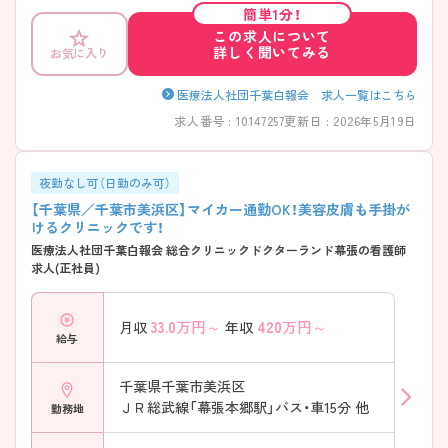
リニックで幅広く学びたい＆プライベートも充実させたい方におすすめ
簡単1分！
の求人です！
この求人について
詳しく聞いてみる
お気に入り
医療法人社団千葉白報会 求人一覧はこちら
求人番号 : 10147257
更新日 : 2026年5月19日
夜勤なし可（日勤のみ可）
【千葉県／千葉市美浜区】マイカー通勤OK！美容皮膚も手掛が
けるクリニックです！
医療法人社団千葉白報会 総合クリニックドクターランド幕張の看護師
求人(正社員)
33.0
万円～
420
万円～
月収
年収
給与
千葉県千葉市美浜区
ＪＲ総武線「幕張本郷駅」バス・車15分 他
勤務地