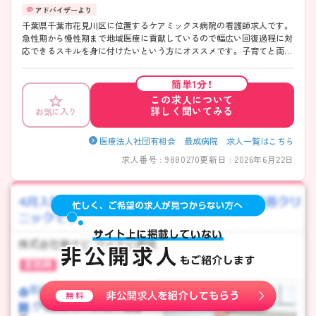
千葉県千葉市花見川区に位置するケアミックス病院の看護師求人です。
急性期から慢性期まで地域医療に貢献しているので幅広い回復過程に対
応できるスキルを身に付けたいという方にオススメです。 子育てと両立
したい看護師さんへの手厚いフォローもあり、24時間託児所がありま
す。 ご興味のある方は面接のポイントなどもお伝えしますので、ぜひマ
簡単1分！
イナビ看護師にお問い合わせください！
この求人について
詳しく聞いてみる
お気に入り
医療法人社団有相会 最成病院 求人一覧はこちら
求人番号 : 9880270
更新日 : 2026年6月22日