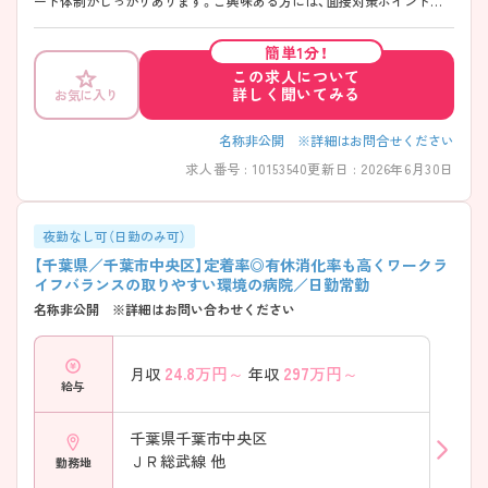
ート体制がしっかりあります。ご興味ある方には、面接対策ポイントな
ど、さらに詳細をお話しいたしますのでお気軽にご相談ください。
簡単1分！
この求人について
詳しく聞いてみる
お気に入り
名称非公開 ※詳細はお問合せください
求人番号 : 10153540
更新日 : 2026年6月30日
夜勤なし可（日勤のみ可）
【千葉県／千葉市中央区】定着率◎有休消化率も高くワークラ
イフバランスの取りやすい環境の病院／日勤常勤
名称非公開 ※詳細はお問い合わせください
24.8
万円～
297
万円～
月収
年収
給与
千葉県千葉市中央区
ＪＲ総武線 他
勤務地