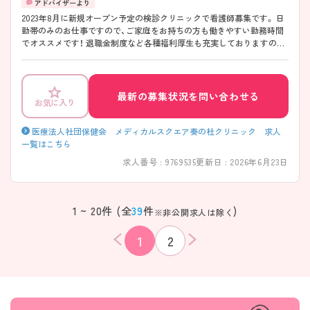
2023年8月に新規オープン予定の検診クリニックで看護師募集です。 日
勤帯のみのお仕事ですので、ご家庭をお持ちの方も働きやすい勤務時間
でオススメです！ 退職金制度など各種福利厚生も充実しておりますので
長く安定した勤務が可能☆ ご興味のある方は面接のポイントなどもお
伝えいたします。ぜひマイナビ看護師にお問い合わせくださいませ！
最新の募集状況を問い合わせる
お気に入り
医療法人社団保健会 メディカルスクエア奏の杜クリニック 求人
一覧はこちら
求人番号 : 9769535
更新日 : 2026年6月23日
1 ~ 20件 (全
39
件
)
※非公開求人は除く
1
2
該当件数
条件を
検索する
クリア
件