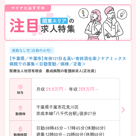
ます ――――――――――――――― ■ 初めてでも安心の教育体制
――――――――――――――― 段階に応じて成長できる環境になっ
ています。 ・プリセプター制度で丁寧にフォロー ・個々の習熟度に合わ
せて指導期間を調整 ・ラダー・研修・eラーニングを活用 → 無理なくスキ
ルアップできる職場です ――――――――――――――― ■ 子育てと
両立しやすい環境 ――――――――――――――― 家庭とのバランス
を大切に働けます♪ ・生後6か月から使える託児所あり ・24時間対応で勤
務に合わせて利用可能 ・子どもの体調不良時も休みやすい雰囲気 → 長
く安心して続けられる環境です ――――――――――――――― ■ 幅
夜勤なし可（日勤のみ可）
広い経験が積める医療環境 ――――――――――――――― 一貫した
医療に携われるのが魅力です。 ・急性期～回復期～在宅まで関われる ・
【千葉県／千葉市】年休121日＆高い有休消化率♪ケアミックス
救急対応や手術症例もあり実践的 ・関連施設と連携し退院後まで支援 →
病院での募集＜日勤常勤／病棟／正看＞
スキルの幅を広げたい方にぴったり
医療法人社団有相会 最成病院の看護師求人(正社員)
29.9
万円～
359
万円～
月収
年収
給与
千葉県千葉市花見川区
京成本線「八千代台駅」徒歩27分
勤務地
日勤:08時45分～17時45分（休憩60分）
遅番:12時00分～20時00分（休憩60分）
勤務時間