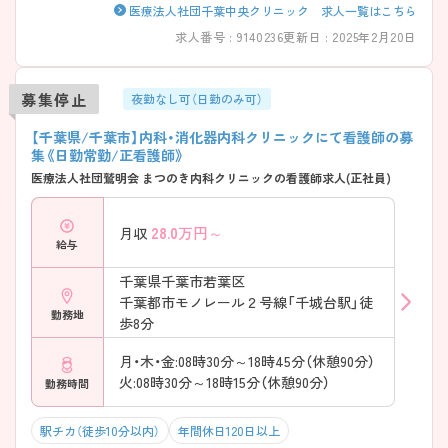
医療法人社団千葉中央クリニック 求人一覧はこちら
求人番号 : 9140236
更新日 : 2025年2月20日
募集停止
夜勤なし可（日勤のみ可）
【千葉県/千葉市】内科・消化器内科クリニックにて看護師の募
集《日勤常勤/正看護師》
医療法人社団鷲明会 まつのき内科クリニックの看護師求人(正社員)
28.0
万円～
月収
給与
千葉県千葉市若葉区
千葉都市モノレール２号線「千城台駅」徒
勤務地
歩8分
月・木・金:08時30分～18時45分（休憩90分）
火:08時30分～18時15分（休憩90分）
勤務時間
駅チカ（徒歩10分以内）
年間休日120日以上