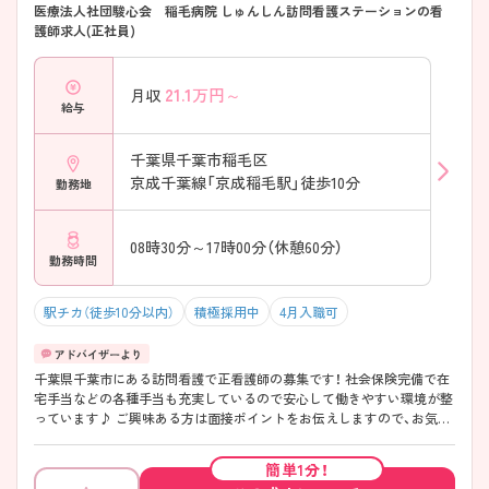
医療法人社団駿心会 稲毛病院 しゅんしん訪問看護ステーションの看
護師求人(正社員)
21.1
万円～
月収
給与
千葉県千葉市稲毛区
京成千葉線「京成稲毛駅」徒歩10分
勤務地
08時30分～17時00分（休憩60分）
勤務時間
駅チカ（徒歩10分以内）
積極採用中
4月入職可
千葉県千葉市にある訪問看護で正看護師の募集です！ 社会保険完備で在
宅手当などの各種手当も充実しているので安心して働きやすい環境が整
っています♪ ご興味ある方は面接ポイントをお伝えしますので、お気軽
にご連絡ください。
簡単1分！