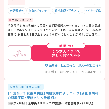
未経験歓迎
復職・ブランク可
住宅補助・手当あり
マイカー通勤可・
千葉県千葉市花見川区に位置する訪問看護ステーションです。長期間継
続して勤めているスタッフばかりのアットホームな雰囲気です。 基本は
日勤で、休日は月9日以上とゆとりを持って働くことができ、ご自身のラ
イフスタイルにあわせて無理なくご勤務いただけます。オンコール対応
もありますが、現状医療より介護が多いためオンコールは殆どありませ
簡単1分！
ん（ターミナル患者がいるときは出動もあるが、基本は鳴らないか電話対
この求人について
応です）。 ご興味を持たれた方は面接対策ポイントや求人の詳細などお
詳しく聞いてみる
お気に入り
話しいたしますのでお気軽にお問い合わせ下さい。
医療法人社団恵佑会 求人一覧はこちら
求人番号 : 485295
更新日 : 2026年1月13日
夜勤なし可（日勤のみ可）
【千葉県／千葉市中央区】内視鏡専門クリニック！消化器内科
の経験不問・研修あり＜看護師＞
医療法人社団千葉中央クリニックの看護師、准看護師求人(正社員)