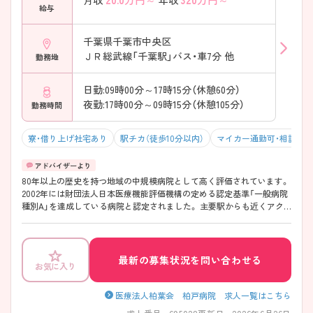
給与
千葉県千葉市中央区
ＪＲ総武線「千葉駅」バス・車7分 他
勤務地
日勤:09時00分～17時15分（休憩60分）
夜勤:17時00分～09時15分（休憩105分）
勤務時間
寮・借り上げ社宅あり
駅チカ（徒歩10分以内）
マイカー通勤可・相談可
80年以上の歴史を持つ地域の中規模病院として高く評価されています。
2002年には財団法人日本医療機能評価機構の定める認定基準「一般病院
種別A」を達成している病院と認定されました。 主要駅からも近くアク
セスは良好です。仕事帰りの買い物などにも便利で好評です。 ご興味の
ある方には、面接対策ポイントなど、さらに詳細をお話しいたしますの
で、お気軽にご相談ください。
最新の募集状況を問い合わせる
お気に入り
医療法人柏葉会 柏戸病院 求人一覧はこちら