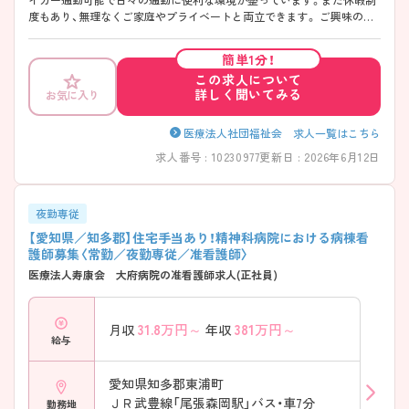
度もあり、無理なくご家庭やプライベートと両立できます。 ご興味のあ
る方には、面接対策ポイントなど、さらに詳細をご案内しますのでお気軽
にご相談ください！
簡単1分！
この求人について
詳しく聞いてみる
お気に入り
医療法人社団福祉会 求人一覧はこちら
求人番号 : 10230977
更新日 : 2026年6月12日
夜勤専従
【愛知県／知多郡】住宅手当あり！精神科病院における病棟看
護師募集〈常勤／夜勤専従／准看護師〉
医療法人寿康会 大府病院の准看護師求人(正社員)
31.8
万円～
381
万円～
月収
年収
給与
愛知県知多郡東浦町
ＪＲ武豊線「尾張森岡駅」バス・車7分
勤務地