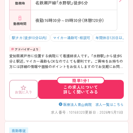
名鉄瀬戸線「水野駅」徒歩5分
勤務地
夜勤:16時30分～09時30分（休憩120分）
勤務時間
駅チカ（徒歩10分以内）
マイカー通勤可・相談可
年間休日120日以上
愛知県瀬戸市に位置する病院にて看護師求人です。 「水野駅」から徒歩5
分と駅近、マイカー通勤もOKなのでとても便利です。 ご興味をお持ちの
方には詳細の情報や面接のポイントをお伝えしますのでお気軽にお問い
合わせくださいませ。
簡単1分！
この求人について
詳しく聞いてみる
お気に入り
医療法人青山病院 求人一覧はこちら
求人番号 : 10168320
更新日 : 2026年5月15日
夜勤専従