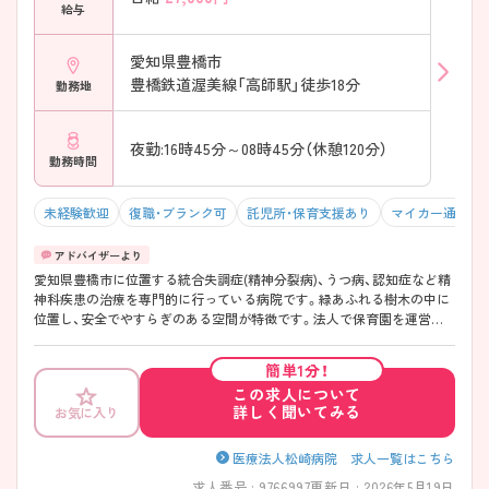
給与
愛知県豊橋市
豊橋鉄道渥美線「高師駅」徒歩18分
勤務地
夜勤:16時45分～08時45分（休憩120分）
勤務時間
未経験歓迎
復職・ブランク可
託児所・保育支援あり
マイカー通勤可
愛知県豊橋市に位置する統合失調症(精神分裂病)、うつ病、認知症など精
神科疾患の治療を専門的に行っている病院です。緑あふれる樹木の中に
位置し、安全でやすらぎのある空間が特徴です。法人で保育園を運営し
ており小学校6年生のお子様まで預けることが出来ます。年収も前職に
応じてご相談可能ですので、ご興味のある方は是非ご応募ください。
簡単1分！
この求人について
詳しく聞いてみる
お気に入り
医療法人松崎病院 求人一覧はこちら
求人番号 : 9766997
更新日 : 2026年5月19日