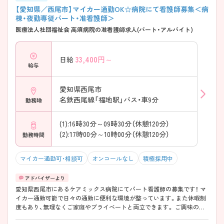
【愛知県／西尾市】マイカー通勤OK☆病院にて看護師募集＜病
棟・夜勤専従パート・准看護師＞
医療法人社団福祉会 高須病院の准看護師求人(パート・アルバイト)
33,400
円～
日給
給与
愛知県西尾市
名鉄西尾線「福地駅」バス・車9分
勤務地
(1):16時30分～09時30分（休憩120分）
(2):17時00分～10時00分（休憩120分）
勤務時間
マイカー通勤可・相談可
オンコールなし
積極採用中
愛知県西尾市にあるケアミックス病院にてパート看護師の募集です！ マ
イカー通勤可能で日々の通勤に便利な環境が整っています。また休暇制
度もあり、無理なくご家庭やプライベートと両立できます。 ご興味のあ
る方には、面接対策ポイントなど、さらに詳細をご案内しますのでお気軽