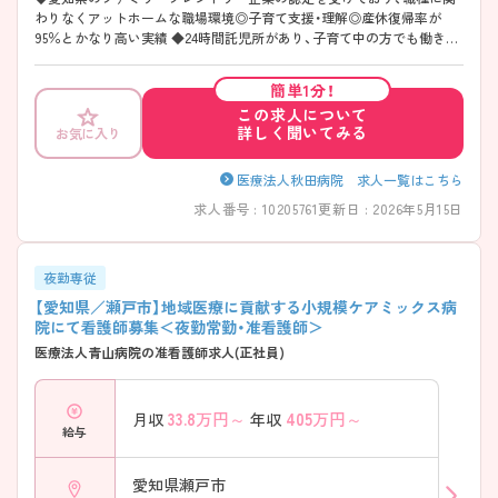
わりなくアットホームな職場環境◎子育て支援・理解◎産休復帰率が
95％とかなり高い実績 ◆24時間託児所があり、子育て中の方でも働きや
すい環境となっております。 ◆教育体制充実、未経験・経験が浅い方はプ
リセプターをつけてその人に合った教育をしていただけます。病棟によ
簡単1分！
ってはPNSも導入されております。 ◆特定医療行為の研修を行ってお
この求人について
り、スキルアップしたい方は参加することが可能です。
詳しく聞いてみる
お気に入り
医療法人秋田病院 求人一覧はこちら
求人番号 : 10205761
更新日 : 2026年5月15日
夜勤専従
【愛知県／瀬戸市】地域医療に貢献する小規模ケアミックス病
院にて看護師募集＜夜勤常勤・准看護師＞
医療法人青山病院の准看護師求人(正社員)
33.8
万円～
405
万円～
月収
年収
給与
愛知県瀬戸市