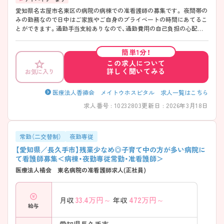
愛知県名古屋市名東区の病院の病棟での准看護師の募集です。 夜間帯の
みの勤務なので日中はご家族やご自身のプライベートの時間にあてるこ
とができます。通勤手当支給ありなので、通勤費用の自己負担の心配も
不要！ ご興味のある方は、面接のポイントをお伝えしますのでお気軽に
お問い合せください。
簡単1分！
この求人について
詳しく聞いてみる
お気に入り
医療法人香徳会 メイトウホスピタル 求人一覧はこちら
求人番号 : 10232803
更新日 : 2026年3月18日
常勤（二交替制）
夜勤専従
【愛知県／長久手市】残業少なめ◎子育て中の方が多い病院に
て看護師募集＜病棟・夜勤専従常勤・准看護師＞
医療法人橘会 東名病院の准看護師求人(正社員)
33.4
万円～
472
万円～
月収
年収
給与