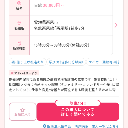
30,000
円～
日給
ある環境 ・回復期リハビリテーション病棟を保有 ・多職種連携を学べる
給与
環境 ・在宅復帰支援にも継続して関われる → 看護師として経験の幅を
広げたい方におすすめです♪ ――――――――――――――― ■ 地域
を支える医療法人です！ ――――――――――――――― 地域包括ケア
愛知県西尾市
の一翼を担う存在として活躍しています。 ・病院、老健、在宅サービスを
名鉄西尾線「西尾駅」徒歩7分
勤務地
展開 ・健診から介護まで切れ目のない支援 ・地域医療機関との連携体制
あり ・地域に根差した医療・介護を実践 → 地域医療に貢献したい方にも
ぴったりの環境です♪
16時00分～09時30分（休憩90分）
勤務時間
寮・借り上げ社宅あり
駅チカ（徒歩10分以内）
マイカー通勤可・相談可
愛知県西尾市にある病院の病棟で准看護師の募集です！ 残業時間は月平
均5時間と少なく働きやすい環境で「ファミリー・フレンドリー企業」に認
定されており、仕事と育児・介護とが両立できる環境を整えるために育児
休業の取得水準の向上や、年次有給休暇の取得促進などに取り組んでい
ます。また、職場の風土になじめる様に、看護部長の面談があり、ローテ
簡単1分！
ーションなども取り入れ馴染める部署を探すなど、転職された看護師様
この求人について
への細かな配慮もされています。ご興味のある方は面接ポイントをお伝
詳しく聞いてみる
お気に入り
えしますので、お気軽にご連絡ください！
医療法人田中会 西尾病院 求人一覧はこちら