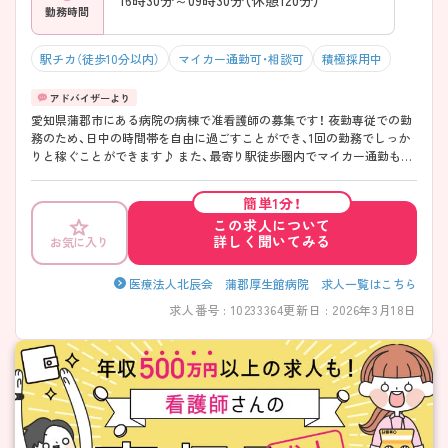
勤務時間
駅チカ（徒歩10分以内）
マイカー通勤可・相談可
積極採用中
愛知県蒲郡市にある病院の病棟で准看護師の募集です！ 夜勤専従での勤
務のため、日中の時間帯を自由に過ごすことができ、1回の勤務でしっか
りと稼ぐことができます♪ また、最寄り駅徒歩圏内でマイカー通勤もOK
なので、ご自身のライフスタイルに合わせた交通手段が選べます！ ご興
味ある方は面接ポイントをお伝えしますので、お気軽にご連絡くださ
簡単1分！
い。
この求人について
詳しく聞いてみる
お気に入り
医療法人北辰会 蒲郡厚生館病院 求人一覧はこちら
求人番号 : 10233364
更新日 : 2026年3月18日