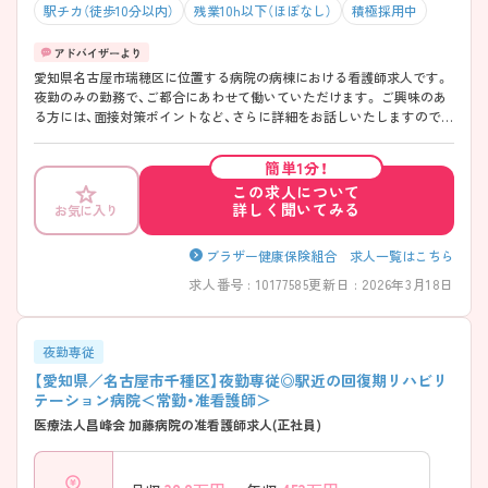
駅チカ（徒歩10分以内）
残業10h以下（ほぼなし）
積極採用中
愛知県名古屋市瑞穂区に位置する病院の病棟における看護師求人です。
夜勤のみの勤務で、ご都合にあわせて働いていただけます。 ご興味のあ
る方には、面接対策ポイントなど、さらに詳細をお話しいたしますので、
お気軽にご相談ください。
簡単1分！
この求人について
詳しく聞いてみる
お気に入り
ブラザー健康保険組合 求人一覧はこちら
求人番号 : 10177585
更新日 : 2026年3月18日
夜勤専従
【愛知県／名古屋市千種区】夜勤専従◎駅近の回復期リハビリ
テーション病院＜常勤・准看護師＞
医療法人昌峰会 加藤病院の准看護師求人(正社員)