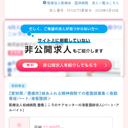
医療法人医徳会 国井病院 求人一覧はこちら
求人番号 : 10138773
更新日 : 2026年5月26日
夜勤専従
【愛知県／豊橋市】緑あふれる精神病院での看護師募集＜夜勤
専従パート/准看護師＞
医療法人松崎病院 豊橋こころのケアセンターの准看護師求人(パート・ア
ルバイト)
27,000
円～
日給