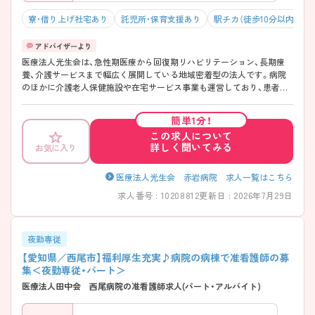
寮・借り上げ社宅あり
託児所・保育支援あり
駅チカ（徒歩10分以内）
医療法人光生会は、急性期医療から回復期リハビリテーション、長期療
養、介護サービスまで幅広く展開している地域密着型の法人です。病院
のほかに介護老人保健施設や在宅サービス事業も運営しており、患者様
の治療から在宅復帰、その後の生活支援まで継続して関われる環境が整
っています。また、健診事業にも力を入れており、「予防・治療・リハビリ・
簡単1分！
介護」を一貫して支える体制が魅力です。残業時間の抑制や育児時短勤
この求人について
務制度など働きやすさにも配慮されており、長く安心してキャリアを築
詳しく聞いてみる
お気に入り
きたい方にもおすすめできる法人です！
――――――――――――――― ■ 「働きやすい」がしっかり整う♪
――――――――――――――― 職員が無理なく働ける環境づくりを
医療法人光生会 赤岩病院 求人一覧はこちら
大切にしています。 ・「残業月10時間未満」を目指した運営 ・着替え時間
求人番号 : 10208812
更新日 : 2026年7月29日
も勤務時間としてカウント ・過度な早出が発生しにくい体制 ・急な休み
が発生してもチームで助け合う風土あり → 長期的に安心して働きやす
い環境です♪ ――――――――――――――― ■子育て世代も安心サ
ポート！ ――――――――――――――― ライフステージの変化にも柔
夜勤専従
軟に対応しています。 ・育児時短勤務制度あり（入社後） ・急なお休みも
【愛知県／西尾市】福利厚生充実♪病院の病棟で准看護師の募
相談しやすい雰囲気 ・家庭との両立を大切にできる環境 → 子育て中の
集＜夜勤専従・パート＞
方も安心して勤務しやすい職場です♪
医療法人田中会 西尾病院の准看護師求人(パート・アルバイト)
――――――――――――――― ■ 幅広い医療を経験できる！
――――――――――――――― 多様な患者様に関わりながらスキル
アップを目指せます。 ・系列病院で急性期を学べる、キャリアの選択肢が