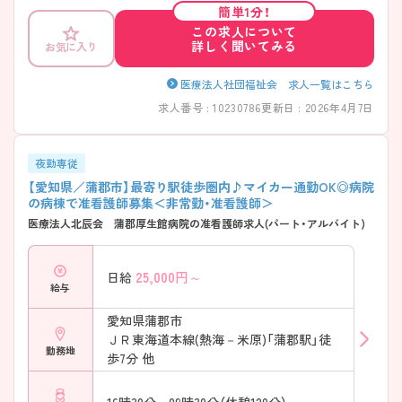
にご相談ください！
簡単1分！
この求人について
詳しく聞いてみる
お気に入り
医療法人社団福祉会 求人一覧はこちら
求人番号 : 10230786
更新日 : 2026年4月7日
夜勤専従
【愛知県／蒲郡市】最寄り駅徒歩圏内♪マイカー通勤OK◎病院
の病棟で准看護師募集＜非常勤・准看護師＞
医療法人北辰会 蒲郡厚生館病院の准看護師求人(パート・アルバイト)
25,000
円～
日給
給与
愛知県蒲郡市
ＪＲ東海道本線(熱海－米原)「蒲郡駅」徒
勤務地
歩7分 他
16時30分～09時30分（休憩120分）