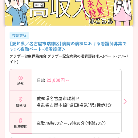
夜勤専従
【愛知県／名古屋市瑞穂区】病院の病棟における看護師募集で
す！＜夜勤パート・准看護師＞
ブラザー健康保険組合 ブラザー記念病院の准看護師求人(パート・アルバ
イト)
29,000
円～
日給
給与
愛知県名古屋市瑞穂区
名鉄名古屋本線「堀田(名鉄)駅」徒歩3分
勤務地
夜勤:16時30分～09時30分（休憩90分）
勤務時間