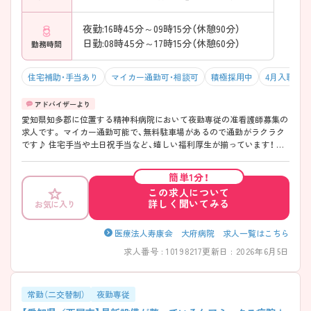
夜勤:16時45分～09時15分（休憩90分）
日勤:08時45分～17時15分（休憩60分）
勤務時間
住宅補助・手当あり
マイカー通勤可・相談可
積極採用中
4月入職可
愛知県知多郡に位置する精神科病院において夜勤専従の准看護師募集の
求人です。 マイカー通勤可能で、無料駐車場があるので通勤がラクラク
です♪ 住宅手当や土日祝手当など、嬉しい福利厚生が揃っています！ ご
興味ある方には、面接対策ポイントなど、さらに詳細をお話しいたします
のでお気軽にご相談ください！
簡単1分！
この求人について
詳しく聞いてみる
お気に入り
医療法人寿康会 大府病院 求人一覧はこちら
求人番号 : 10198217
更新日 : 2026年6月5日
常勤（二交替制）
夜勤専従