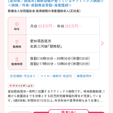
【愛知県／西尾市】最新設備が整っているケアミックス病院☆
＜病棟／外来・夜勤専従常勤・准看護師＞
医療法人社団福祉会 高須病院の准看護師求人(正社員)
23.8
万円～
332
万円～
月収
年収
給与
愛知県西尾市
名鉄三河線「碧南駅」
勤務地
夜勤1:16時30分～09時30分（休憩120分）
夜勤2:17時00分～10時00分（休憩120分）
勤務時間
住宅補助・手当あり
マイカー通勤可・相談可
積極採用中
愛知県西尾市一色町に位置するケアミックス病院です。 時短勤務制度、1
歳から就園前までを対象とする託児所完備等福利厚生が充実していま
す。4週8休制、年間休日110日以上、年末年始や夏季休暇もあり仕事とプ
ライベートの両立が可能です。 ご興味ある方には、面接対策ポイントな
ど、さらに詳細をお話しいたしますのでお気軽にご相談ください。
簡単1分！