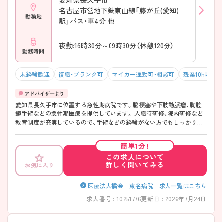
愛知県長久手市
名古屋市営地下鉄東山線「藤が丘(愛知)
勤務地
駅」バス・車4分 他
夜勤:16時30分～09時30分（休憩120分）
勤務時間
未経験歓迎
復職・ブランク可
マイカー通勤可・相談可
残業10h以下
愛知県長久手市に位置する急性期病院です。脳梗塞や下肢動脈瘤、胸腔
鏡手術などの急性期医療を提供しています。 入職時研修、院内研修など
教育制度が充実しているので、手術などの経験がない方でもしっかり学
べます。実際に未経験で入職した方が多数います。仕事に慣れるまでは
周囲のサポートがしっかりしていますのでご安心ください。 ご興味ある
簡単1分！
方には、面接対策ポイントなど、さらに詳細をお話しいたしますのでお気
この求人について
軽にご相談ください。
詳しく聞いてみる
お気に入り
医療法人橘会 東名病院 求人一覧はこちら
求人番号 : 10251776
更新日 : 2026年7月24日