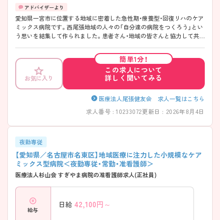
愛知県一宮市に位置する地域に密着した急性期・療養型・回復リハのケア
ミックス病院です。西尾張地域の人々の「自分達の病院をつくろう」とい
う思いを結集して作られました。患者さん・地域の皆さんと協力して共
に歩む医療機関を目指していらっしゃいます。福利厚生の面では、寮や
24時間保育所を完備しており働きやすい環境が整っています。 ご興味を
簡単1分！
お持ちの方には詳細の情報や面接のポイントをお伝えしますのでお気軽
この求人について
にお問い合わせくださいませ。
詳しく聞いてみる
お気に入り
医療法人尾張健友会 求人一覧はこちら
求人番号 : 10233072
更新日 : 2026年8月4日
夜勤専従
【愛知県／名古屋市名東区】地域医療に注力した小規模なケア
ミックス型病院＜夜勤専従・常勤・准看護師＞
医療法人杉山会 すぎやま病院の准看護師求人(正社員)
42,100
円～
日給
給与