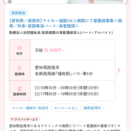
夜勤専従
【愛知県／西尾市】マイカー通勤OK☆病院にて看護師募集＜病
棟／外来・夜勤専従パート・准看護師＞
医療法人社団福祉会 高須病院の准看護師求人(パート・アルバイト)
33,400
円～
日給
給与
愛知県西尾市
名鉄西尾線「福地駅」バス・車9分
勤務地
(1):16時30分～09時30分（休憩120分）
(2):17時00分～10時00分（休憩120分）
勤務時間
マイカー通勤可・相談可
オンコールなし
積極採用中
愛知県西尾市にあるケアミックス病院にてパート看護師の募集です！ マ
イカー通勤可能で日々の通勤に便利な環境が整っています。また休暇制