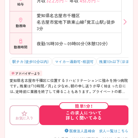
32.2
万円～
453
万円～
月収
年収
給与
愛知県名古屋市千種区
名古屋市営地下鉄東山線「覚王山駅」徒歩
勤務地
3分
夜勤:16時30分～09時00分（休憩120分）
勤務時間
駅チカ（徒歩10分以内）
マイカー通勤可・相談可
残業10h以下（ほぼなし
愛知県名古屋市千種区に位置するリハビリテーションに強みを持つ病院
です。残業は「10時間／月」と少なめ、朝の申し送りが早く始まった日に
は、定時前に業務を終了して帰ることもあります。プライベートの都合
に合わせてしっかりとお休みもとれます。 ご興味お持ちの方には、面接
対策ポイントなど、さらに詳細をお話しいたしますのでお気軽にご相談
簡単1分！
ください。
この求人について
詳しく聞いてみる
お気に入り
医療法人昌峰会 求人一覧はこちら