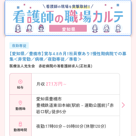
愛知県
夜勤専従
【愛知県／豊橋市】賞与4.8カ月！社員寮あり！慢性期病院での募
集＜非常勤／病棟／夜勤専従／準看＞
医療法人光生会 赤岩病院の准看護師求人(正社員)
27.1
万円～
月収
給与
愛知県豊橋市
豊橋鉄道東田本線(駅前－運動公園前)「赤
勤務地
岩口駅」徒歩5分
夜勤:17時00分～09時00分（休憩120分）
勤務時間