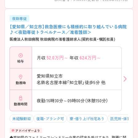
夜勤専従
【愛知県／知立市】救急医療にも積極的に取り組んでいる病院
♪＜夜勤専従トラベルナース／准看護師＞
医療法人秋田病院 秋田病院の准看護師求人(契約社員・嘱託社員)
52.0
万円～
624
万円～
月収
年収
給与
愛知県知立市
名鉄名古屋本線「知立駅」徒歩5分 他
勤務地
夜勤:16時30分～09時00分（休憩150分）
勤務時間
未経験歓迎
復職・ブランク可
寮・借り上げ社宅あり
託児所・保育支
◆愛知県のファミリーフレンドリー企業の認定を受けており、職種に関