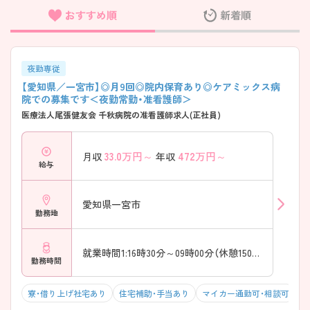
おすすめ順
新着順
フリーワード検索
夜勤専従
【愛知県／一宮市】◎月9回◎院内保育あり◎ケアミックス病
院での募集です＜夜勤常勤・准看護師＞
医療法人尾張健友会 千秋病院の准看護師求人(正社員)
33.0
万円～
472
万円～
月収
年収
給与
愛知県一宮市
勤務地
就業時間1:16時30分～09時00分（休憩150分）
勤務時間
寮・借り上げ社宅あり
住宅補助・手当あり
マイカー通勤可・相談可
年