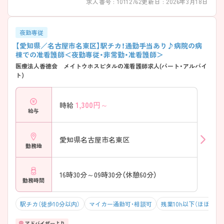
求人番号 : 10112762
更新日 : 2026年3月18日
夜勤専従
【愛知県／名古屋市名東区】駅チカ！通勤手当あり♪病院の病
棟での准看護師＜夜勤専従・非常勤・准看護師＞
医療法人香徳会 メイトウホスピタルの准看護師求人(パート・アルバイ
ト)
1,300
円～
時給
給与
愛知県名古屋市名東区
勤務地
16時30分～09時30分（休憩60分）
勤務時間
駅チカ（徒歩10分以内）
マイカー通勤可・相談可
残業10h以下（ほぼなし