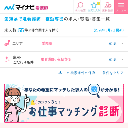
0
エリアから探す
希望の求人条件を選択
愛知県で准看護師｜夜勤専従
の求人・転職・募集一覧
エリアから探す
駅・路線から探す
条件項目の選択に戻る
55
求人数 :
件
※非公開求人を除く
(2026年8月7日更新)
エリア
愛知県
変更
＞
北陸・信越
関東
資格
勤務形態
1
1
看護師、准看護師など
常勤、夜勤なし可など
雇用・
准看護師 / 夜勤専従
変更
＞
こだわり条件
東海
関西
施設形態
担当業務
病院、クリニック・診療所など
この検索条件の保存
病棟、外来など
条件をクリア
診察科目
こだわり条件
北海道・東北
中国・四国
美容外科、
未経験歓迎、
循環器内科など
土日祝休みなど
九州・沖縄
年収
雇用形態
年収500万円以上など
正社員、契約社員など