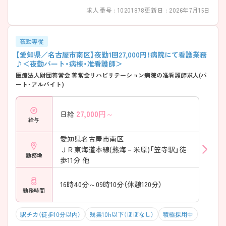
求人番号 : 10201878
更新日 : 2026年7月15日
夜勤専従
【愛知県／名古屋市南区】夜勤1回27,000円！病院にて看護業務
♪＜夜勤パート・病棟・准看護師＞
医療法人財団善常会 善常会リハビリテーション病院の准看護師求人(パ
ート・アルバイト)
27,000
円～
日給
給与
愛知県名古屋市南区
ＪＲ東海道本線(熱海－米原)「笠寺駅」徒
勤務地
歩11分 他
16時40分～09時10分（休憩120分）
勤務時間
駅チカ（徒歩10分以内）
残業10h以下（ほぼなし）
積極採用中