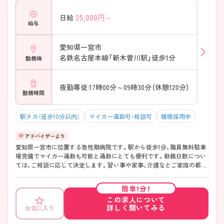
25,000
円～
日給
給与
愛知県一宮市
名鉄名古屋本線「新木曽川駅」徒歩1分
勤務地
夜勤専従:17時00分～09時30分（休憩120分）
勤務時間
駅チカ（徒歩10分以内）
マイカー通勤可・相談可
積極採用中
愛知県一宮市に位置する急性期病院です。駅から徒歩1分、職員無料駐車
場完備でマイカー通勤も可能と通勤にとても便利です。勤務日数につい
ては、ご相談に応じて決定します。習い事や家事、介護などご家庭の都合
に合わせて勤務可能です。ご経験が浅い方もまずは一度ご相談下さい。
ご興味ある方には、面接対策ポイントなど、さらに詳細をお話しいたしま
簡単1分！
すのでお気軽にご相談ください。
この求人について
詳しく聞いてみる
お気に入り