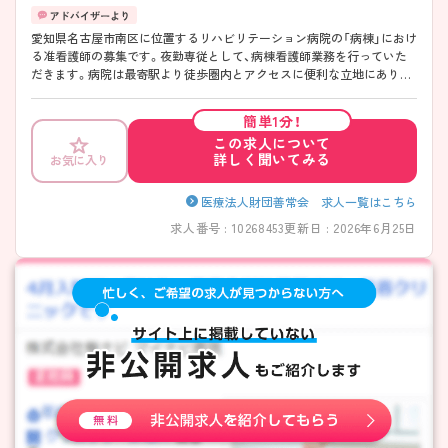
愛知県名古屋市南区に位置するリハビリテーション病院の「病棟」におけ
る准看護師の募集です。夜勤専従として、病棟看護師業務を行っていた
だきます。病院は最寄駅より徒歩圏内とアクセスに便利な立地にありま
す。 勤務日数は相談可能です。無理なく、プライベートを大切にしなが
らご勤務いただけます。 ご興味のある方には、面接対策ポイントなど、さ
簡単1分！
らに詳細をご案内しますのでお気軽にご相談ください！
この求人について
詳しく聞いてみる
お気に入り
医療法人財団善常会 求人一覧はこちら
求人番号 : 10268453
更新日 : 2026年6月25日