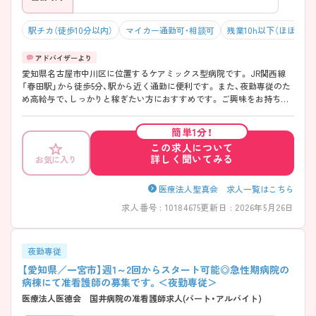
駅チカ（徒歩10分以内）
マイカー通勤可・相談可
残業10h以下（ほぼなし
愛知県名古屋市中川区に位置するケアミックス型病院です。 JR関西線
「春田駅」から徒歩5分、駅から近く通勤に便利です。 また、夜勤専従のた
め高給与で、しっかりと稼ぎたい方におすすめです。 ご興味をお持ちの
方には詳細の情報や面接のポイントをお伝えしますのでお気軽にお問い
合わせくださいませ。
簡単1分！
この求人について
詳しく聞いてみる
お気に入り
医療法人聖真会 求人一覧はこちら
求人番号 : 10184675
更新日 : 2026年5月26日
夜勤専従
【愛知県／一宮市】週1～2回からスタート可能◎急性期病院の
病棟にて准看護師の募集です。＜夜勤専従＞
医療法人医徳会 国井病院の准看護師求人(パート・アルバイト)