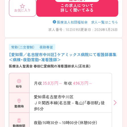
この求人について
詳しく聞いてみる
お気に入り
医療法人社団福祉会 求人一覧はこちら
求人番号 : 10230955
更新日 : 2026年5月26日
常勤（二交替制）
夜勤専従
【愛知県／名古屋市中川区】ケアミックス病院にて看護師募集
＜病棟・夜勤常勤・准看護師＞
医療法人聖真会 春田仁愛病院の准看護師求人(正社員)
35.0
万円～
496
万円～
月収
年収
給与
愛知県名古屋市中川区
ＪＲ関西本線(名古屋－亀山)「春田駅」徒
勤務地
歩5分
夜勤:16時30分～10時00分（休憩90分）
勤務時間