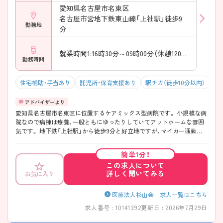
愛知県名古屋市名東区
名古屋市営地下鉄東山線「上社駅」徒歩9
勤務地
分
就業時間1:16時30分～09時00分（休憩120分）
勤務時間
住宅補助・手当あり
託児所・保育支援あり
駅チカ（徒歩10分以内）
マ
愛知県名古屋市名東区に位置するケアミックス型病院です。 小規模な病
院なので病棟は療養、一般ともにゆったりしていてアットホームな雰囲
気です。 地下鉄「上社駅」から徒歩9分と好立地ですが、マイカー通勤も
可能です！ ご興味をお持ちの方には詳細の情報や面接のポイントをお伝
えしますのでお気軽にお問い合わせくださいませ。
簡単1分！
この求人について
詳しく聞いてみる
お気に入り
医療法人杉山会 求人一覧はこちら
求人番号 : 10141392
更新日 : 2026年7月29日