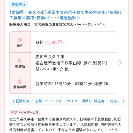
夜勤専従
【愛知県／長久手市】残業少なめ◎子育て中の方が多い病院に
て募集＜病棟・夜勤パート・准看護師＞
医療法人橘会 東名病院の准看護師求人(パート・アルバイト)
31,000
円～
日給
給与
愛知県長久手市
名古屋市営地下鉄東山線「藤が丘(愛知)
勤務地
駅」バス・車4分 他
就業時間1:16時30分～09時00分（休憩120分）
勤務時間
未経験歓迎
復職・ブランク可
マイカー通勤可・相談可
残業10h以下
愛知県長久手市に位置する急性期病院です。脳梗塞や下肢動脈瘤、胸腔
鏡手術などの急性期医療を提供しています。 入職時研修、院内研修など
教育制度が充実しているので、手術などの経験がない方でもしっかり学