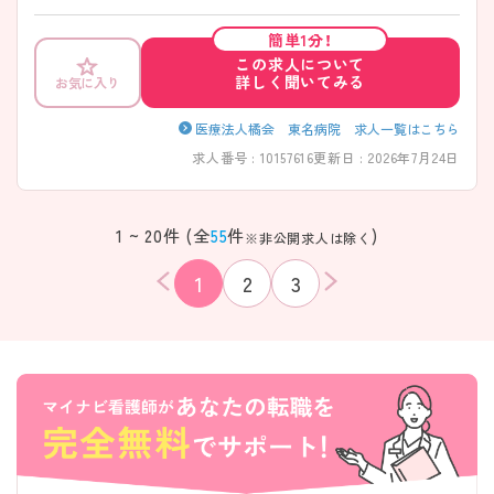
べます。実際に未経験で入職した方が多数います。仕事に慣れるまでは
周囲のサポートがしっかりしていますのでご安心ください。 ご興味ある
簡単1分！
方には、面接対策ポイントなど、さらに詳細をお話しいたしますのでお気
この求人について
軽にご相談ください。
詳しく聞いてみる
お気に入り
医療法人橘会 東名病院 求人一覧はこちら
求人番号 : 10157616
更新日 : 2026年7月24日
1 ~ 20件 (全
55
件
)
※非公開求人は除く
1
2
3
該当件数
条件を
検索する
クリア
件