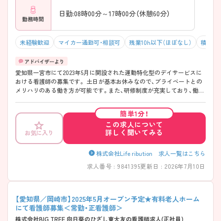
日勤:08時00分～17時00分（休憩60分）
勤務時間
未経験歓迎
マイカー通勤可・相談可
残業10h以下（ほぼなし）
積極採
愛知県一宮市にて2023年5月に開設された運動特化型のデイサービスに
おける看護師の募集です。 土日が基本お休みなので、プライベートとの
メリハリのある働き方が可能です。また、研修制度が充実しており、働き
ながらスキルアップが目指せます。 ご興味のある方には、面接対策ポイ
ントなど、さらに詳細をお話しいたしますのでお気軽にご相談ください！
簡単1分！
この求人について
詳しく聞いてみる
お気に入り
株式会社Life ribution 求人一覧はこちら
求人番号 : 9841395
更新日 : 2026年7月10日
【愛知県／岡崎市】2025年5月オープン予定★有料老人ホーム
にて看護師募集＜常勤・正看護師＞
株式会社BIG TREE 向日葵のひざし東大友の看護師求人(正社員)