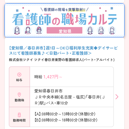
愛知県
【愛知県／春日井市】週1日～OK◎福利厚生充実◆デイサービ
スにて看護師募集♪＜日勤パート・正看護師＞
株式会社ツクイ ツクイ春日井東野の看護師求人(パート・アルバイト)
1,427
円～
時給
給与
愛知県春日井市
ＪＲ中央本線(名古屋－塩尻)「春日井(Ｊ
勤務地
Ｒ)駅」バス・車10分
【A】:08時00分～13時00分（休憩0分）
【B】:08時00分～18時00分（休憩60分）
勤務時間