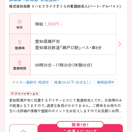
株式会社松寿 リハビリライフさくらの看護師求人(パート・アルバイト)
1,500
円～
時給
給与
愛知県瀬戸市
愛知環状鉄道「瀬戸口駅」バス・車8分
勤務地
08時30分～17時30分（休憩60分）
勤務時間
マイカー通勤可・相談可
残業10h以下（ほぼなし）
積極採用中
愛知県瀬戸市に位置するデイサービスにて看護師求人です。 日勤帯のみ
の就業となりますので、過度な負担がかかりません。 ご興味をお持ちの
方には詳細の情報や面接のポイントをお伝えしますのでお気軽にお問い
合わせくださいませ。
簡単1分！
この求人について