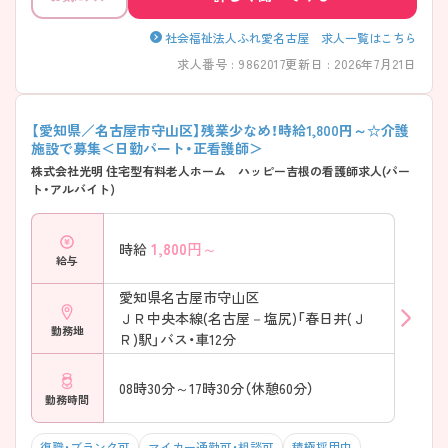
社会福祉法人ふれ愛名古屋 求人一覧はこちら
求人番号 : 9862017
更新日 : 2026年7月21日
【愛知県／名古屋市守山区】残業少なめ！時給1,800円～☆介護
施設で募集＜日勤パート・正看護師＞
株式会社光明 住宅型有料老人ホーム ハッピー吉根の看護師求人(パー
ト・アルバイト)
1,800
円～
時給
給与
愛知県名古屋市守山区
ＪＲ中央本線(名古屋－塩尻)「春日井(Ｊ
勤務地
Ｒ)駅」バス・車12分
08時30分～17時30分（休憩60分）
勤務時間
復職・ブランク可
マイカー通勤可・相談可
積極採用中