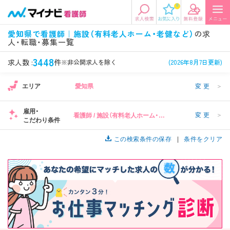
0
エリアから探す
希望の求人条件を選択
愛知県で看護師｜施設（有料老人ホーム・老健など）
の求
人・転職・募集一覧
エリアから探す
駅・路線から探す
条件項目の選択に戻る
3448
求人数 :
件
※非公開求人を除く
(2026年8月7日更新)
北陸・信越
関東
資格
勤務形態
エリア
愛知県
変更
＞
看護師、准看護師など
常勤、夜勤なし可など
雇用・
変更
＞
看護師 / 施設（有料老人ホーム・老
東海
関西
こだわり条件
施設形態
担当業務
健など）
病院、クリニック・診療所など
病棟、外来など
この検索条件の保存
条件をクリア
診察科目
こだわり条件
北海道・東北
中国・四国
美容外科、
未経験歓迎、
循環器内科など
土日祝休みなど
九州・沖縄
年収
雇用形態
年収500万円以上など
正社員、契約社員など