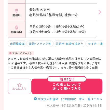
愛知県あま市
名鉄津島線「甚目寺駅」徒歩12分
勤務地
日勤:09時00分～17時00分（休憩60分）
夜勤:17時00分～09時00分（休憩120分）
勤務時間
未経験歓迎
復職・ブランク可
託児所・保育支援あり
マイカー通勤可
あま市にある精神科病院。愛知郡にも精神科病院を運営している医療法
人 和合会です。 最寄り駅からも徒歩10分程度、残業も少ない為、子育て
中の看護師様から人気の高い病院です。 また、男性看護師も多く在籍し
ておりますので、男性の方もご相談可能です！ 精神科未経験の方でも先
輩職員がゆっくり教えて下さいます★ 少しでもご興味がございました
簡単1分！
ら、お気軽にお問い合わせ下さい。
この求人について
詳しく聞いてみる
お気に入り
医療法人和合会 好生館病院 求人一覧はこちら
求人番号 : 301221
更新日 : 2026年8月5日