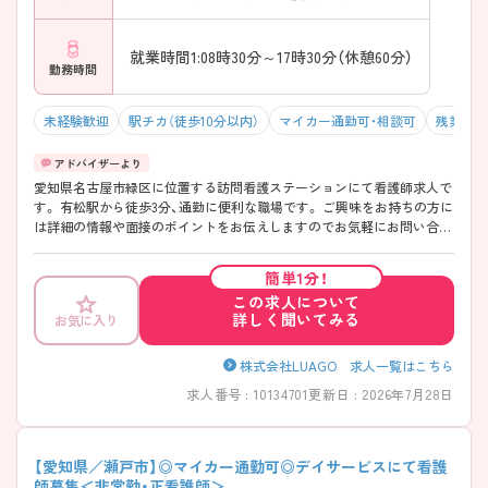
就業時間1:08時30分～17時30分（休憩60分）
勤務時間
未経験歓迎
駅チカ（徒歩10分以内）
マイカー通勤可・相談可
残業10
愛知県名古屋市緑区に位置する訪問看護ステーションにて看護師求人で
す。 有松駅から徒歩3分、通勤に便利な職場です。 ご興味をお持ちの方に
は詳細の情報や面接のポイントをお伝えしますのでお気軽にお問い合わ
せくださいませ。
簡単1分！
この求人について
詳しく聞いてみる
お気に入り
株式会社LUAGO 求人一覧はこちら
求人番号 : 10134701
更新日 : 2026年7月28日
【愛知県／瀬戸市】◎マイカー通勤可◎デイサービスにて看護
師募集＜非常勤・正看護師＞