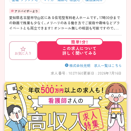
愛知県名古屋市守山区にある住宅型有料老人ホームです。17時30分まで
の勤務で残業も少なく、メリハリのある働き方でご家庭や趣味などプラ
イベートとも両立できます！ オンコール無しの相談も可能ですので、ラ
イフステージやご体調等の変化に合わせて柔軟に働き方の調整ができ安
心ですね。 ご興味のある方には、面接対策ポイントなど、さらに詳細をご
簡単1分！
案内しますのでお気軽にご相談ください！
この求人について
詳しく聞いてみる
お気に入り
株式会社光明 求人一覧はこちら
求人番号 : 10271560
更新日 : 2026年7月16日