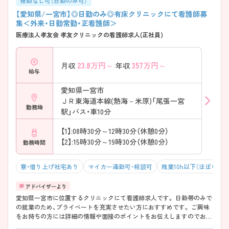
夜勤なし可（日勤のみ可）
【愛知県/一宮市】◎日勤のみ◎有床クリニックにて看護師募
集＜外来・日勤常勤・正看護師＞
医療法人孝友会 孝友クリニックの看護師求人(正社員)
23.8
万円～
357
万円～
月収
年収
給与
愛知県一宮市
ＪＲ東海道本線(熱海－米原)「尾張一宮
勤務地
駅」バス・車10分
【1】:08時30分～12時30分（休憩0分）
【2】:15時30分～19時30分（休憩0分）
勤務時間
寮・借り上げ社宅あり
マイカー通勤可・相談可
残業10h以下（ほぼなし）
愛知県一宮市に位置するクリニックにて看護師求人です。 日勤帯のみで
の就業のため、プライベートを充実させたい方におすすめです。 ご興味
をお持ちの方には詳細の情報や面接のポイントをお伝えしますのでお気
軽にお問い合わせくださいませ。