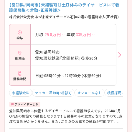
【愛知県/岡崎市】未経験可◎土日休みのデイサービスにて看
護師募集＜常勤・正看護師＞
株式会社栄光会 あづま家デイサービス石神の湯の看護師求人(正社員)
25.0
万円～
335
万円～
月収
年収
給与
愛知県岡崎市
愛知環状鉄道「北岡崎駅」徒歩20分
勤務地
日勤:08時00分～17時00分（休憩60分）
勤務時間
未経験歓迎
マイカー通勤可・相談可
オンコールなし
積極採用中
愛知県岡崎市に位置するデイサービスにて看護師求人です。 2024年6月
OPENの施設での勤務となります！ 日勤帯のみの就業となりますので、過
度な負担がかかりません。 また、ご自身のお車での通勤が可能です。 ご
興味をお持ちの方には詳細の情報や面接のポイントをお伝えしますので
お気軽にお問い合わせくださいませ。