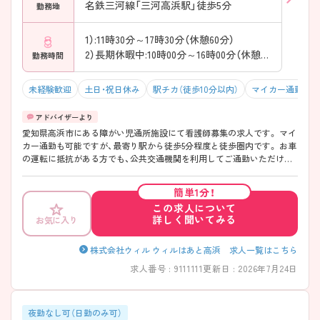
名鉄三河線「三河高浜駅」徒歩5分
勤務地
1）:11時30分～17時30分（休憩60分）
2）長期休暇中:10時00分～16時00分（休憩60分）
勤務時間
未経験歓迎
土日・祝日休み
駅チカ（徒歩10分以内）
マイカー通勤可・
愛知県高浜市にある障がい児通所施設にて看護師募集の求人です。 マイ
カー通勤も可能ですが、最寄り駅から徒歩5分程度と徒歩圏内です。 お車
の運転に抵抗がある方でも、公共交通機関を利用してご通勤いただけま
す。 ご興味をお持ちの方は、お気軽にお問い合わせください。
簡単1分！
この求人について
詳しく聞いてみる
お気に入り
株式会社ウィル ウィルはあと高浜 求人一覧はこちら
求人番号 : 9111111
更新日 : 2026年7月24日
夜勤なし可（日勤のみ可）