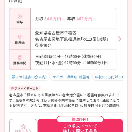
(正社員)
34.0
万円～
462
万円～
月収
年収
給与
愛知県名古屋市千種区
名古屋市営地下鉄桜通線「吹上(愛知)駅」
勤務地
徒歩10分
日勤:09時00分～18時00分（休憩60分）
夜勤（月・水・金）:17時00分～10時00分（休憩120分）
勤務時間
駅チカ（徒歩10分以内）
マイカー通勤可・相談可
年収500万円以上可
名古屋市千種区にある重度障がい者生活介護にて看護師募集の求人で
す。最寄りの駅からは徒歩10分圏内の場所に位置しており、通勤にとて
も便利です。 さらに、有給消化は平均10日以上、残業時間も月10時間程度
と少ないため、プライベートと仕事の両立が可能な環境です。 ご興味の
ある方はお気軽にお問い合わせくださいませ。
簡単1分！
この求人について
詳しく聞いてみる
お気に入り