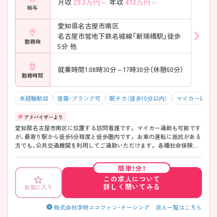
29.3
万円～
413
万円～
月収
年収
給与
愛知県名古屋市南区
名古屋市営地下鉄名城線「新瑞橋駅」徒歩
勤務地
5分 他
就業時間1:08時30分～17時30分（休憩60分）
勤務時間
未経験歓迎
復職・ブランク可
駅チカ（徒歩10分以内）
マイカー通勤可
愛知県名古屋市南区に位置する訪問看護です。 マイカー通勤も可能です
が、最寄り駅から徒歩5分程度と徒歩圏内です。 お車の運転に抵抗がある
方でも、公共交通機関を利用してご通勤いただけます。 各種社会保険完
備、さらに研修制度が充実しています。 ご興味をお持ちの方には詳細の
情報や面接のポイントをお伝えしますのでお気軽にお問い合わせくださ
簡単1分！
いませ。
この求人について
詳しく聞いてみる
お気に入り
株式会社学研ココファン・ナーシング 求人一覧はこちら