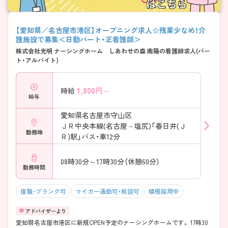
【愛知県／名古屋市港区】オープニング求人☆残業少なめ！介
護施設で募集＜日勤パート・正看護師＞
株式会社光明 ナーシングホーム しあわせの森 南陽の看護師求人(パー
ト・アルバイト)
1,800
円～
時給
給与
愛知県名古屋市守山区
ＪＲ中央本線(名古屋－塩尻)「春日井(Ｊ
勤務地
Ｒ)駅」バス・車12分
08時30分～17時30分（休憩60分）
勤務時間
復職・ブランク可
マイカー通勤可・相談可
積極採用中
愛知県名古屋市港区に新規OPEN予定のナーシングホームです。 17時30