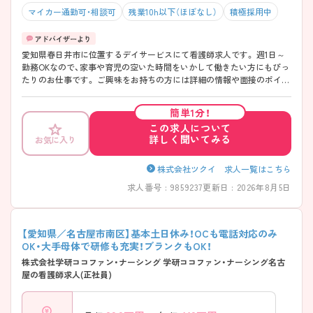
マイカー通勤可・相談可
残業10h以下（ほぼなし）
積極採用中
愛知県春日井市に位置するデイサービスにて看護師求人です。 週1日～
勤務OKなので、家事や育児の空いた時間をいかして働きたい方にもぴっ
たりのお仕事です。 ご興味をお持ちの方には詳細の情報や面接のポイン
トをお伝えしますのでお気軽にお問い合わせくださいませ。
簡単1分！
この求人について
詳しく聞いてみる
お気に入り
株式会社ツクイ 求人一覧はこちら
求人番号 : 9859237
更新日 : 2026年8月5日
【愛知県／名古屋市南区】基本土日休み！OCも電話対応のみ
OK・大手母体で研修も充実！ブランクもOK！
株式会社学研ココファン・ナーシング 学研ココファン・ナーシング名古
屋の看護師求人(正社員)