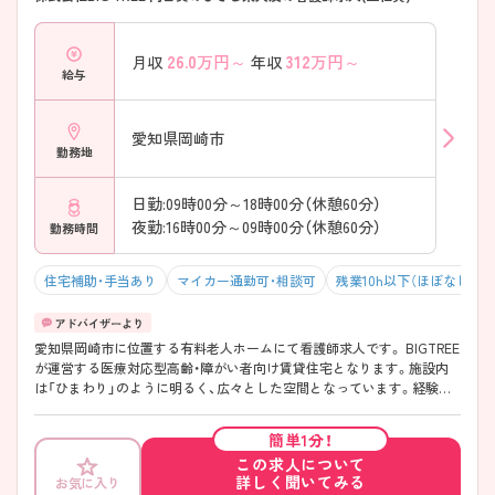
26.0
万円～
312
万円～
月収
年収
給与
愛知県岡崎市
勤務地
日勤:09時00分～18時00分（休憩60分）
夜勤:16時00分～09時00分（休憩60分）
勤務時間
住宅補助・手当あり
マイカー通勤可・相談可
残業10h以下（ほぼなし）
愛知県岡崎市に位置する有料老人ホームにて看護師求人です。 BIGTREE
が運営する医療対応型高齢・障がい者向け賃貸住宅となります。施設内
は「ひまわり」のように明るく、広々とした空間となっています。経験は
特に問いません、研修などもご用意しているのでご安心ください。 ご興
味をお持ちの方には詳細の情報や面接のポイントをお伝えしますのでお
簡単1分！
気軽にお問い合わせくださいませ。
この求人について
詳しく聞いてみる
お気に入り