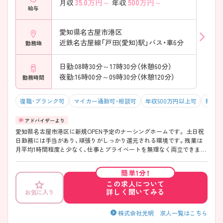
35.0
万円～
500
万円～
月収
年収
給与
愛知県名古屋市港区
近鉄名古屋線「戸田(愛知)駅」バス・車6分
勤務地
日勤:08時30分～17時30分（休憩60分）
夜勤:16時00分～09時30分（休憩120分）
勤務時間
復職・ブランク可
マイカー通勤可・相談可
年収500万円以上可
積極
愛知県名古屋市港区に新規OPEN予定のナーシングホームです。 土日祝
日勤務には手当があり、頑張りがしっかり還元される環境です。残業は
月平均1時間程度と少なく、仕事とプライベートを無理なく両立できます
☆ ご興味のある方には、面接対策ポイントなど、さらに詳細をご案内し
ますのでお気軽にご相談ください！
簡単1分！
この求人について
詳しく聞いてみる
お気に入り
株式会社光明 求人一覧はこちら