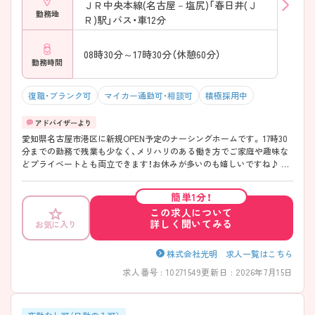
ＪＲ中央本線(名古屋－塩尻)「春日井(Ｊ
勤務地
Ｒ)駅」バス・車12分
08時30分～17時30分（休憩60分）
勤務時間
復職・ブランク可
マイカー通勤可・相談可
積極採用中
愛知県名古屋市港区に新規OPEN予定のナーシングホームです。 17時30
分までの勤務で残業も少なく、メリハリのある働き方でご家庭や趣味な
どプライベートとも両立できます！お休みが多いのも嬉しいですね♪ ご
興味のある方には、面接対策ポイントなど、さらに詳細をご案内しますの
でお気軽にご相談ください！
簡単1分！
この求人について
詳しく聞いてみる
お気に入り
株式会社光明 求人一覧はこちら
求人番号 : 10271549
更新日 : 2026年7月15日