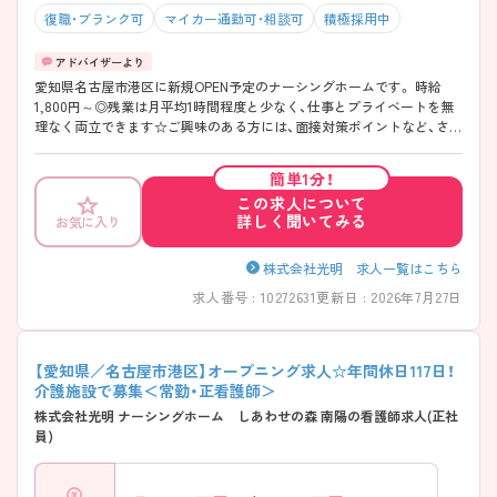
復職・ブランク可
マイカー通勤可・相談可
積極採用中
愛知県名古屋市港区に新規OPEN予定のナーシングホームです。 時給
1,800円～◎残業は月平均1時間程度と少なく、仕事とプライベートを無
理なく両立できます☆ご興味のある方には、面接対策ポイントなど、さら
に詳細をご案内しますのでお気軽にご相談ください！
簡単1分！
この求人について
詳しく聞いてみる
お気に入り
株式会社光明 求人一覧はこちら
求人番号 : 10272631
更新日 : 2026年7月27日
【愛知県／名古屋市港区】オープニング求人☆年間休日117日！
介護施設で募集＜常勤・正看護師＞
株式会社光明 ナーシングホーム しあわせの森 南陽の看護師求人(正社
員)