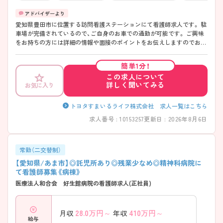
愛知県豊田市に位置する訪問看護ステーションにて看護師求人です。 駐
車場が完備されているので、ご自身のお車での通勤が可能です。 ご興味
をお持ちの方には詳細の情報や面接のポイントをお伝えしますのでお気
軽にお問い合わせくださいませ。
簡単1分！
この求人について
詳しく聞いてみる
お気に入り
トヨタすまいるライフ株式会社 求人一覧はこちら
求人番号 : 10153257
更新日 : 2026年8月6日
常勤（二交替制）
【愛知県/あま市】◎託児所あり◎残業少なめ◎精神科病院に
て看護師募集《病棟》
医療法人和合会 好生館病院の看護師求人(正社員)
28.0
万円～
410
万円～
月収
年収
給与