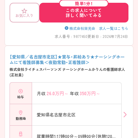
簡単1分！
この求人について
詳しく聞いてみる
お気に入り
株式会社栄光会 求人一覧はこちら
求人番号 : 9877450
更新日 : 2026年7月24日
【愛知県／名古屋市北区】★賞与・昇給あり★ナーシングホー
ムにて看護師募集＜夜勤常勤・正看護師＞
株式会社ライチェスパーソンズ ナーシングホームかりんの看護師求人
(正社員)
26.0
万円～
350
万円～
月収
年収
給与
愛知県名古屋市北区
勤務地
就業時間1:17時00分～09時00分（休憩120分）