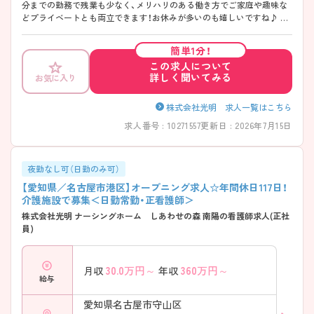
分までの勤務で残業も少なく、メリハリのある働き方でご家庭や趣味な
どプライベートとも両立できます！お休みが多いのも嬉しいですね♪ ご
興味のある方には、面接対策ポイントなど、さらに詳細をご案内しますの
でお気軽にご相談ください！
簡単1分！
この求人について
詳しく聞いてみる
お気に入り
株式会社光明 求人一覧はこちら
求人番号 : 10271557
更新日 : 2026年7月15日
夜勤なし可（日勤のみ可）
【愛知県／名古屋市港区】オープニング求人☆年間休日117日！
介護施設で募集＜日勤常勤・正看護師＞
株式会社光明 ナーシングホーム しあわせの森 南陽の看護師求人(正社
員)
30.0
万円～
360
万円～
月収
年収
給与
愛知県名古屋市守山区