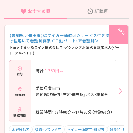
おすすめ順
新着順
フリーワード検索
【愛知県／豊田市】◎マイカー通勤可◎サービス付き高齢者向
け住宅にて看護師募集＜日勤パート・正看護師＞
トヨタすまいるライフ株式会社 T-グランシア水源 の看護師求人(パー
ト・アルバイト)
1,350
円～
時給
給与
愛知県豊田市
愛知環状鉄道「三河豊田駅」バス・車10分
勤務地
就業時間1:08時00分～17時30分（休憩60分）
勤務時間
未経験歓迎
復職・ブランク可
マイカー通勤可・相談可
残業10h以下