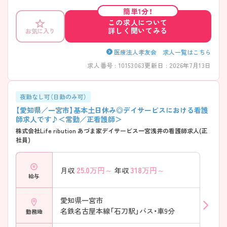
簡単1分！
この求人について
詳しく聞いてみる
お気に入り
医療法人孝友会 求人一覧はこちら
求人番号 : 10153063
更新日 : 2026年7月13日
夜勤なし可（日勤のみ可）
【愛知県／一宮市】基本土日休み◎デイサービスにおける看護
師求人です♪＜常勤／正看護師＞
株式会社Life ribution あづま家デイサービス一宮浅井の看護師求人(正
社員)
25.0
万円～
318
万円～
月収
年収
給与
愛知県一宮市
名鉄名古屋本線「石刀駅」バス・車9分
勤務地