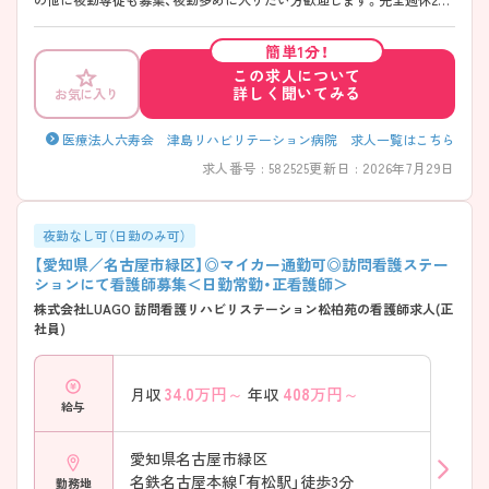
制なのでお休みも多く、仕事とプライベートのバランスがとりやすいで
す。 ご興味ある方には、面接対策ポイントなど、さらに詳細をお話しいた
簡単1分！
しますのでお気軽にご相談ください。
この求人について
詳しく聞いてみる
お気に入り
医療法人六寿会 津島リハビリテーション病院 求人一覧はこちら
求人番号 : 582525
更新日 : 2026年7月29日
夜勤なし可（日勤のみ可）
【愛知県／名古屋市緑区】◎マイカー通勤可◎訪問看護ステー
ションにて看護師募集＜日勤常勤・正看護師＞
株式会社LUAGO 訪問看護リハビリステーション松柏苑の看護師求人(正
社員)
34.0
万円～
408
万円～
月収
年収
給与
愛知県名古屋市緑区
名鉄名古屋本線「有松駅」徒歩3分
勤務地