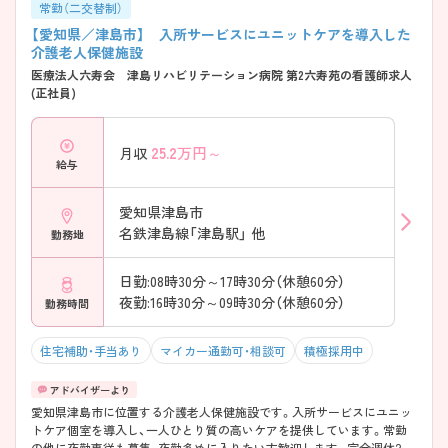
常勤（二交替制）
【愛知県／津島市】 入所サービスにユニットケアを導入した
介護老人保健施設
医療法人六寿会 津島リハビリテーション病院 第2六寿苑の看護師求人
(正社員)
25.2
万円～
月収
給与
愛知県津島市
名鉄津島線「津島駅」 他
勤務地
日勤:08時30分～17時30分（休憩60分）
夜勤:16時30分～09時30分（休憩60分）
勤務時間
住宅補助・手当あり
マイカー通勤可・相談可
積極採用中
愛知県津島市に位置する介護老人保健施設です。入所サービスにユニッ
トケア個室を導入し、一人ひとり質の高いケアを提供しています。常勤
の他に夜勤専従も募集、夜勤多めに入りたい方歓迎します。完全週休2日