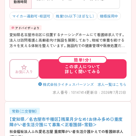
勤務時間
マイカー通勤可・相談可
残業10h以下（ほぼなし）
積極採用中
愛知県名古屋市北区に位置するナーシングホームにて看護師求人です。
法人は訪問看護と高齢者向け施設を展開しており、地域で療養を続ける
方々を支える体制を整えています。施設内での健康管理や医療処置だけ
でなく、多職種との連携を通じて利用者の生活全体に関わることができ
る点も特徴です。 ご興味をお持ちの方には詳細の情報や面接のポイント
簡単1分！
をお伝えしますのでお気軽にお問い合わせくださいませ。
この求人について
詳しく聞いてみる
お気に入り
株式会社ライチェスパーソンズ 求人一覧はこちら
求人番号 : 10147414
更新日 : 2026年7月23日
常勤（二交替制）
【愛知県／名古屋市千種区】残業月少なめ！お休み多め◎重度
障がい者生活介護にて募集＜正看護師・常勤＞
社会福祉法人ふれ愛名古屋 重度障がい者生活介護かえでの看護師求人