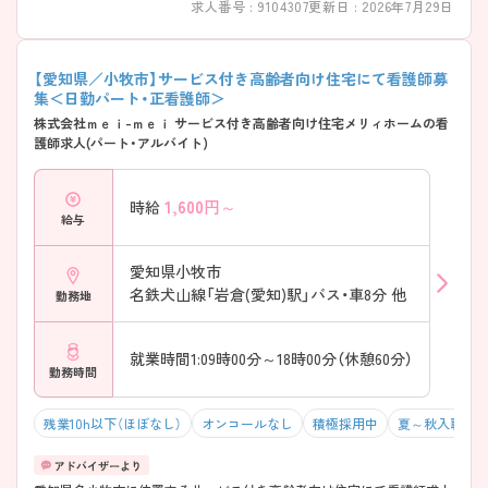
求人番号 : 9104307
更新日 : 2026年7月29日
【愛知県／小牧市】サービス付き高齢者向け住宅にて看護師募
集＜日勤パート・正看護師＞
株式会社ｍｅｉ-ｍｅｉ サービス付き高齢者向け住宅メリィホームの看
護師求人(パート・アルバイト)
1,600
円～
時給
給与
愛知県小牧市
名鉄犬山線「岩倉(愛知)駅」バス・車8分 他
勤務地
就業時間1:09時00分～18時00分（休憩60分）
勤務時間
残業10h以下（ほぼなし）
オンコールなし
積極採用中
夏～秋入職可