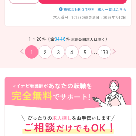
株式会社BIG TREE 求人一覧はこちら
求人番号 : 10128060
更新日 : 2026年7月2日
1 ~ 20件 (全
3448
件
)
※非公開求人は除く
…
1
2
3
4
5
173
該当件数
条件を
検索する
クリア
件