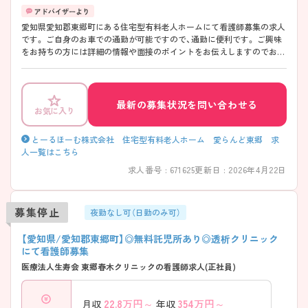
愛知県愛知郡東郷町にある住宅型有料老人ホームにて看護師募集の求人
です。 ご自身のお車での通勤が可能ですので、通勤に便利です。 ご興味
をお持ちの方には詳細の情報や面接のポイントをお伝えしますのでお気
軽にお問い合わせくださいませ。
最新の募集状況を問い合わせる
お気に入り
とーるほーむ株式会社 住宅型有料老人ホーム 愛らんど東郷 求
人一覧はこちら
求人番号 : 671625
更新日 : 2026年4月22日
募集停止
夜勤なし可（日勤のみ可）
【愛知県/愛知郡東郷町】◎無料託児所あり◎透析クリニック
にて看護師募集
医療法人生寿会 東郷春木クリニックの看護師求人(正社員)
22.8
万円～
354
万円～
月収
年収