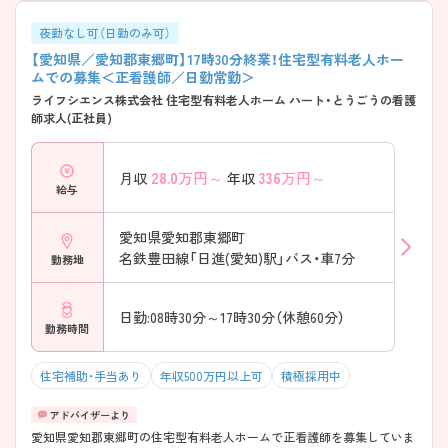
夜勤なし可（日勤のみ可）
【愛知県／愛知郡東郷町】17時30分終業！住宅型有料老人ホー
ムでの募集＜正看護師／日勤常勤＞
ライフシエンス株式会社 住宅型有料老人ホーム ハート・とうごうの看護
師求人(正社員)
28.0
万円～
336
万円～
月収
年収
給与
愛知県愛知郡東郷町
名鉄豊田線「日進(愛知)駅」バス・車7分
勤務地
日勤:08時30分～17時30分（休憩60分）
勤務時間
住宅補助・手当あり
年収500万円以上可
積極採用中
愛知県愛知郡東郷町の住宅型有料老人ホームで正看護師を募集していま