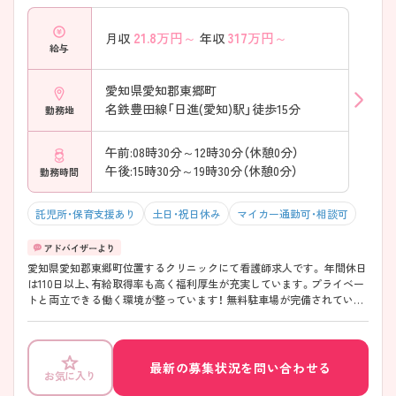
21.8
万円～
317
万円～
月収
年収
給与
愛知県愛知郡東郷町
名鉄豊田線「日進(愛知)駅」徒歩15分
勤務地
午前:08時30分～12時30分（休憩0分）
午後:15時30分～19時30分（休憩0分）
勤務時間
託児所・保育支援あり
土日・祝日休み
マイカー通勤可・相談可
愛知県愛知郡東郷町位置するクリニックにて看護師求人です。 年間休日
は110日以上、有給取得率も高く福利厚生が充実しています。プライベー
トと両立できる働く環境が整っています！ 無料駐車場が完備されている
ので、ご自身のお車での通勤が可能です。 ご興味をお持ちの方には詳細
の情報や面接のポイントをお伝えしますのでお気軽にお問い合わせくだ
さいませ。
最新の募集状況を問い合わせる
お気に入り