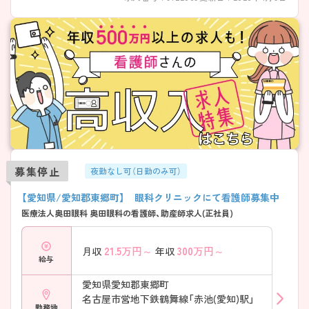
募集停止
夜勤なし可（日勤のみ可）
【愛知県/愛知郡東郷町】 眼科クリニックにて看護師募集中
医療法人奥田眼科 奥田眼科の看護師、助産師求人(正社員)
21.5
万円～
300
万円～
月収
年収
給与
愛知県愛知郡東郷町
名古屋市営地下鉄鶴舞線「赤池(愛知)駅」
勤務地