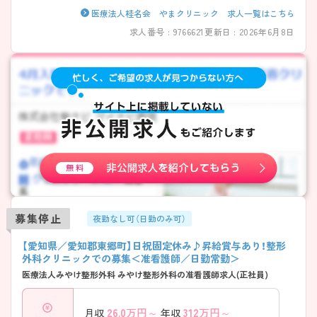
医療法人桂名会 やまクリニック 求人一覧はこちら
求人番号 : 9766621
更新日 : 2026年6月8日
募集停止
夜勤なし可（日勤のみ可）
【愛知県／愛知郡東郷町】日祝固定休み♪昇給賞与あり！整形
外科クリニックでの募集＜准看護師／日勤常勤＞
医療法人みやけ整形外科 みやけ整形外科の准看護師求人(正社員)
26.0
万円～
312
万円～
月収
年収