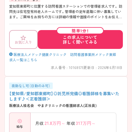
愛知県東郷町に位置する訪問看護ステーションでの管理者求人です。 訪
問先は住宅型有料老人ホームです。管理者の定年退職に伴い募集してい
ます。 ご興味をお持ちの方には詳細の情報や面接のポイントをお伝えし
ますのでお気軽にお問い合わせくださいませ。
簡単1分！
この求人について
詳しく聞いてみる
お気に入り
医療法人メドック健康クリニック 訪問看護事業所メドック東郷
求人一覧はこちら
求人番号 : 10168575
更新日 : 2026年6月18日
夜勤なし可（日勤のみ可）
【愛知県/愛知郡東郷町】◎託児所完備◎看護師様を募集いた
します♪＜正看護師＞
医療法人桂名会 やまクリニックの看護師求人(正社員)
21.8
万円～
317
万円～
月収
年収
給与