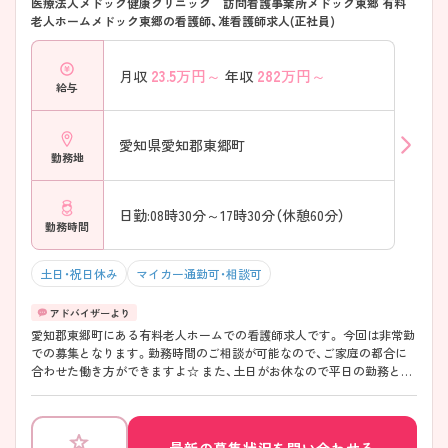
医療法人メドック健康クリニック 訪問看護事業所メドック東郷 有料
老人ホームメドック東郷の看護師、准看護師求人(正社員)
23.5
万円～
282
万円～
月収
年収
給与
愛知県愛知郡東郷町
勤務地
日勤:08時30分～17時30分（休憩60分）
勤務時間
土日・祝日休み
マイカー通勤可・相談可
愛知郡東郷町にある有料老人ホームでの看護師求人です。 今回は非常勤
での募集となります。勤務時間のご相談が可能なので、ご家庭の都合に
合わせた働き方ができますよ☆ また、土日がお休なので平日の勤務とな
ります！ 職員間や職場の雰囲気の良い為、とっても働きやすい環境です。
詳細につきましてはお電話等でお伝えさせて頂きますので、お気軽にお
問い合わせ下さい♪