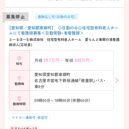
募集停止
夜勤なし可（日勤のみ可）
【愛知県／愛知郡東郷町】 ◎日勤のみ◎住宅型有料老人ホー
ムにて看護師募集＜日勤常勤・准看護師＞
とーるほーむ株式会社 住宅型有料老人ホーム 愛らんど東郷の准看護
師求人(正社員)
29.7
万円～
405
万円～
月収
年収
給与
愛知県愛知郡東郷町
名古屋市営地下鉄桜通線「徳重駅」バス・
勤務地
車8分
09時00分～18時00分（休憩60分）
勤務時間
マイカー通勤可・相談可