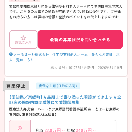
愛知県愛知郡東郷町にある住宅型有料老人ホームにて看護師募集の求人
です。 ご自身のお車での通勤が可能ですので、通勤に便利です。 ご興味
をお持ちの方には詳細の情報や面接のポイントをお伝えしますのでお気
軽にお問い合わせくださいませ。
最新の募集状況を問い合わせる
お気に入り
とーるほーむ株式会社 住宅型有料老人ホーム 愛らんど東郷 求
人一覧はこちら
求人番号 : 10175694
更新日 : 2026年3月19日
募集停止
夜勤なし可（日勤のみ可）
【愛知県／東郷町】★最期まで寄り添った看護ができます★全
95床の施設内訪問看護にて看護師募集
医療法人寿光会 ハートケア東郷訪問看護事業所 あっとほーむ東郷の
看護師、准看護師求人(正社員)
23.0
万円～
340
万円～
月収
年収