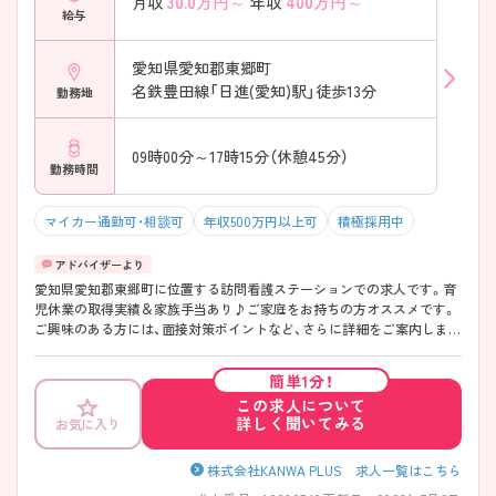
30.0
万円～
400
万円～
月収
年収
給与
愛知県愛知郡東郷町
名鉄豊田線「日進(愛知)駅」徒歩13分
勤務地
09時00分～17時15分（休憩45分）
勤務時間
マイカー通勤可・相談可
年収500万円以上可
積極採用中
愛知県愛知郡東郷町に位置する訪問看護ステーションでの求人です。育
児休業の取得実績＆家族手当あり♪ご家庭をお持ちの方オススメです。
ご興味のある方には、面接対策ポイントなど、さらに詳細をご案内します
のでお気軽にご相談ください！
簡単1分！
この求人について
詳しく聞いてみる
お気に入り
株式会社KANWA PLUS 求人一覧はこちら