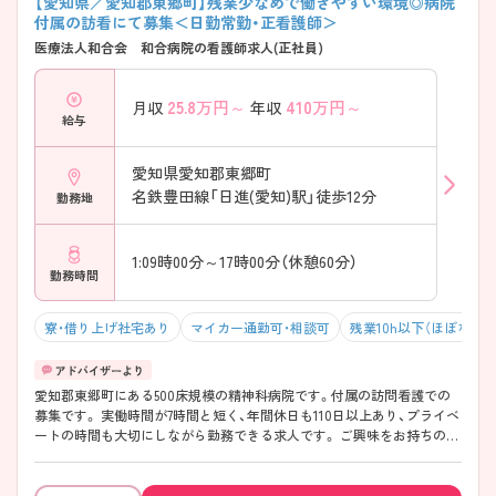
【愛知県／愛知郡東郷町】残業少なめで働きやすい環境◎病院
付属の訪看にて募集＜日勤常勤・正看護師＞
医療法人和合会 和合病院の看護師求人(正社員)
25.8
万円～
410
万円～
月収
年収
給与
愛知県愛知郡東郷町
名鉄豊田線「日進(愛知)駅」徒歩12分
勤務地
1:09時00分～17時00分（休憩60分）
勤務時間
寮・借り上げ社宅あり
マイカー通勤可・相談可
残業10h以下（ほぼなし）
愛知郡東郷町にある500床規模の精神科病院です。付属の訪問看護での
募集です。 実働時間が7時間と短く、年間休日も110日以上あり、プライベ
ートの時間も大切にしながら勤務できる求人です。 ご興味をお持ちの方
には詳細の情報や面接のポイントをお伝えしますのでお気軽にお問い合
わせくださいませ。