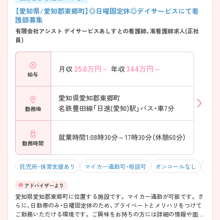
【愛知県/愛知郡東郷町】◎日曜固定休◎デイサービスにて看
護師募集
有限会社アシスト デイサービスあしすとの看護師、准看護師求人(正社
員)
25.0
万円～
344
万円～
月収
年収
給与
愛知県愛知郡東郷町
名鉄豊田線「日進(愛知)駅」バス・車7分
勤務地
就業時間1:08時30分～17時30分（休憩60分）
勤務時間
託児所・保育支援あり
マイカー通勤可・相談可
オンコールなし
積極
愛知県愛知郡東郷町に位置する施設です。 マイカー通勤が可能です。 さ
らに、日勤帯のみ・日曜固定休のため、プライベートとメリハリをつけて
ご勤務いただける環境です。 ご興味をお持ちの方には詳細の情報や面接