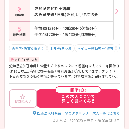
愛知県愛知郡東郷町
名鉄豊田線「日進(愛知)駅」徒歩15分
勤務地
午前:08時30分～12時30分（休憩0分）
午後:15時30分～19時30分（休憩0分）
勤務時間
託児所・保育支援あり
土日・祝日休み
マイカー通勤可・相談可
積極採
愛知県愛知郡東郷町位置するクリニックにて看護師求人です。 年間休日
は110日以上、有給取得率も高く福利厚生が充実しています。プライベー
トと両立できる働く環境が整っています！ 無料駐車場が完備されている
ので、ご自身のお車での通勤が可能です。 ご興味をお持ちの方には詳細
の情報や面接のポイントをお伝えしますのでお気軽にお問い合わせくだ
簡単1分！
さいませ。
この求人について
詳しく聞いてみる
お気に入り
医療法人桂名会 やまクリニック 求人一覧はこちら
求人番号 : 9766620
更新日 : 2026年6月8日