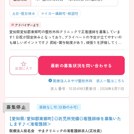
土日・祝日休み
マイカー通勤可・相談可
愛知県愛知郡東郷町の整形外科クリニックで正看護師を募集していま
す！ 日祝が固定休みとなっており、プライベートの予定が立てやすいの
も嬉しいポイントです♪ 昇給・賞与制度があり、頑張りを評価してくれ
る制度が整っているのでモチベーションにもつながります◎ ご興味の
ある方は、面接のポイントをお伝えしますのでご連絡ください！
最新の募集状況を問い合わせる
お気に入り
医療法人みやけ整形外科 求人一覧はこちら
求人番号 : 10204983
更新日 : 2026年6月11日
募集停止
夜勤なし可（日勤のみ可）
【愛知県/愛知郡東郷町】◎託児所完備◎看護師様を募集いた
します♪＜准看護師＞
医療法人桂名会 やまクリニックの准看護師求人(正社員)