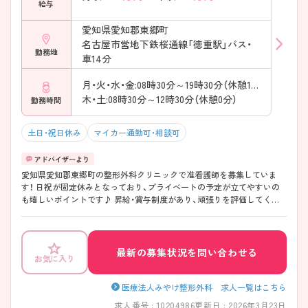
給与
愛知県愛知郡東郷町
名古屋市営地下鉄桜通線「徳重駅」バス・
勤務地
車14分
月・火・水・金:08時30分～19時30分（休憩180分）
木・土:08時30分～12時30分（休憩0分）
勤務時間
土日・祝日休み
マイカー通勤可・相談可
愛知県愛知郡東郷町の整形外科クリニックで准看護師を募集していま
す！ 日祝が固定休みとなっており、プライベートの予定が立てやすいの
も嬉しいポイントです♪ 昇給・賞与制度があり、頑張りを評価してくれ
る制度が整っているのでモチベーションにもつながります◎ ご興味の
ある方は、面接のポイントをお伝えしますのでご連絡ください！
最新の募集状況を問い合わせる
お気に入り
医療法人みやけ整形外科 求人一覧はこちら
求人番号 : 10204986
更新日 : 2026年3月23日