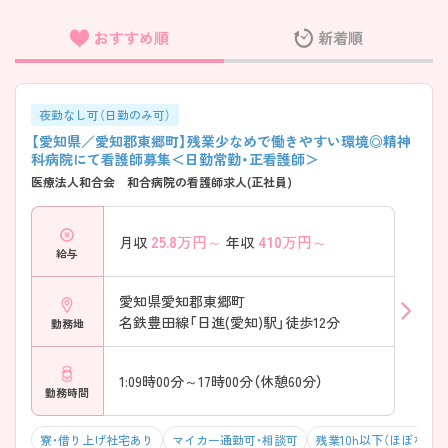
おすすめ順
新着順
フリーワード検索
夜勤なし可（日勤のみ可）
【愛知県／愛知郡東郷町】残業少なめで働きやすい環境◎精神
科病院にて看護師募集＜日勤常勤・正看護師＞
医療法人和合会 和合病院の看護師求人(正社員)
25.8
万円～
410
万円～
月収
年収
給与
愛知県愛知郡東郷町
名鉄豊田線「日進(愛知)駅」徒歩12分
勤務地
1:09時00分～17時00分（休憩60分）
勤務時間
寮・借り上げ社宅あり
マイカー通勤可・相談可
残業10h以下（ほぼなし）