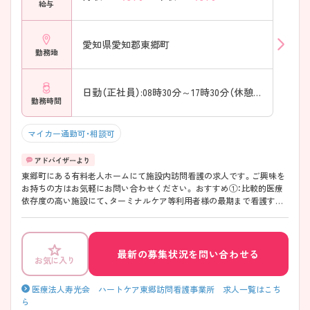
給与
愛知県愛知郡東郷町
勤務地
日勤（正社員）:08時30分～17時30分（休憩60分）
勤務時間
マイカー通勤可・相談可
東郷町にある有料老人ホームにて施設内訪問看護の求人です。ご興味を
お持ちの方はお気軽にお問い合わせください。 おすすめ①：比較的医療
依存度の高い施設にて、ターミナルケア等利用者様の最期まで看護する
ことができます。 おすすめ②：日中は施設に看護師様を4名体制で配置し
ているので困ったことはすぐに相談可能です おすすめ③：オンコールに
ついて、ファーストは基本管理者様が対応してくださります。
最新の募集状況を問い合わせる
お気に入り
医療法人寿光会 ハートケア東郷訪問看護事業所 求人一覧はこち
ら