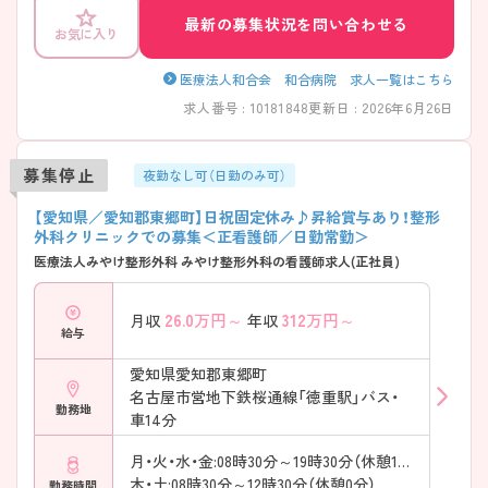
最新の募集状況を問い合わせる
お気に入り
医療法人和合会 和合病院 求人一覧はこちら
求人番号 : 10181848
更新日 : 2026年6月26日
募集停止
夜勤なし可（日勤のみ可）
【愛知県／愛知郡東郷町】日祝固定休み♪昇給賞与あり！整形
外科クリニックでの募集＜正看護師／日勤常勤＞
医療法人みやけ整形外科 みやけ整形外科の看護師求人(正社員)
26.0
万円～
312
万円～
月収
年収
給与
愛知県愛知郡東郷町
名古屋市営地下鉄桜通線「徳重駅」バス・
勤務地
車14分
月・火・水・金:08時30分～19時30分（休憩180分）
木・土:08時30分～12時30分（休憩0分）
勤務時間