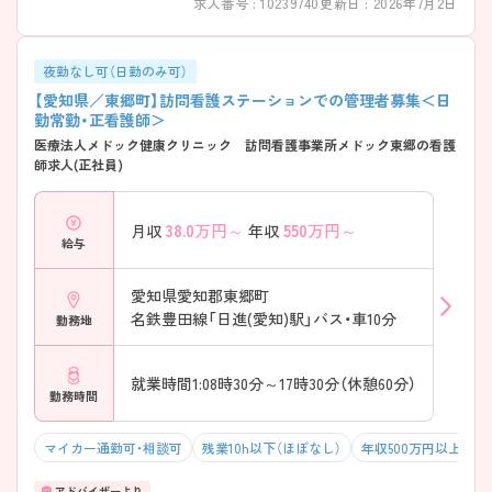
求人番号 : 10239740
更新日 : 2026年7月2日
夜勤なし可（日勤のみ可）
【愛知県／東郷町】訪問看護ステーションでの管理者募集＜日
勤常勤・正看護師＞
医療法人メドック健康クリニック 訪問看護事業所メドック東郷の看護
師求人(正社員)
38.0
万円～
550
万円～
月収
年収
給与
愛知県愛知郡東郷町
名鉄豊田線「日進(愛知)駅」バス・車10分
勤務地
就業時間1:08時30分～17時30分（休憩60分）
勤務時間
マイカー通勤可・相談可
残業10h以下（ほぼなし）
年収500万円以上可