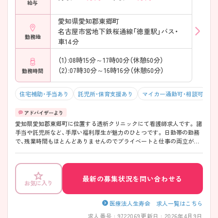
給与
愛知県愛知郡東郷町
名古屋市営地下鉄桜通線「徳重駅」バス・
勤務地
車14分
（1）:08時15分～17時00分（休憩60分）
（2）:07時30分～16時16分（休憩60分）
勤務時間
住宅補助・手当あり
託児所・保育支援あり
マイカー通勤可・相談可
残
愛知県愛知郡東郷町に位置する透析クリニックにて看護師求人です。 諸
手当や託児所など、手厚い福利厚生が魅力のひとつです。 日勤帯の勤務
で、残業時間もほとんどありませんのでプライベートと仕事の両立が可
能な環境です。 ご興味をお持ちの方には詳細の情報や面接のポイントを
お伝えしますのでお気軽にお問い合わせくださいませ。
最新の募集状況を問い合わせる
お気に入り
医療法人生寿会 求人一覧はこちら
求人番号 : 9722069
更新日 : 2026年4月9日