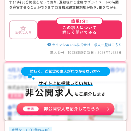
す！ 17時30分終業となっており、退勤後にご家庭やプライベートの時間
を充実させることができます◎資格取得支援制度があり、働きながらス
キルアップが可能！住宅手当もあり生活に嬉しい手当もございます♪ ご
興味のある方は、面接のポイントをお伝えしますのでご連絡ください！
簡単1分！
この求人について
詳しく聞いてみる
お気に入り
ライフシエンス株式会社 求人一覧はこちら
求人番号 : 10235959
更新日 : 2026年1月22日
夜勤なし可（日勤のみ可）