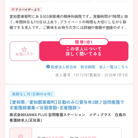
愛知郡東郷町にある500床規模の精神科病院です。 実働時間が7時間と短
く、年間休日も110日以上あり、プライベートの時間も大切にしながら勤
務できる求人です。 ご興味をお持ちの方には詳細の情報や面接のポイン
トをお伝えしますのでお気軽にお問い合わせくださいませ。
簡単1分！
この求人について
詳しく聞いてみる
お気に入り
医療法人和合会 和合病院 求人一覧はこちら
求人番号 : 10173787
更新日 : 2026年7月9日
夜勤なし可（日勤のみ可）
【愛知県／愛知郡東郷町】日勤のみ◎賞与年2回♪訪問看護で
正看護師募集＜日勤常勤・正看護師＞
株式会社KANWA PLUS 訪問看護ステーション メディプラス 白鳥の
看護師求人(正社員)