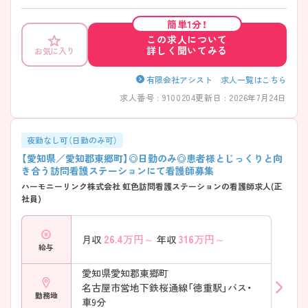
のポイントをお伝えしますのでお気軽にお問い合わせくださいませ。
簡単1分！
この求人について
詳しく聞いてみる
お気に入り
有限会社アシスト 求人一覧はこちら
求人番号 : 9100204
更新日 : 2026年7月24日
夜勤なし可（日勤のみ可）
【愛知県／愛知郡東郷町】◎日勤のみ◎患者様とじっくりと向
き合う訪問看護ステーションにて看護師募集
ハーモニーリンク株式会社 虹色訪問看護ステーションの看護師求人(正
社員)
26.4
万円～
316
万円～
月収
年収
給与
愛知県愛知郡東郷町
名古屋市営地下鉄桜通線「徳重駅」バス・
勤務地
車9分