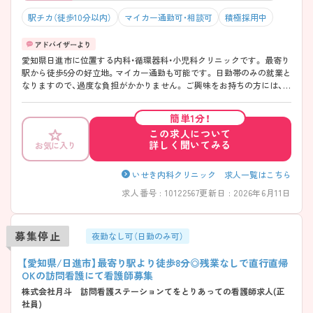
駅チカ（徒歩10分以内）
マイカー通勤可・相談可
積極採用中
愛知県日進市に位置する内科・循環器科・小児科クリニックです。 最寄り
駅から徒歩5分の好立地。マイカー通勤も可能です。 日勤帯のみの就業と
なりますので、過度な負担がかかりません。 ご興味をお持ちの方には、詳
細の情報や面接のポイントをお伝えしますのでお気軽にお問い合わせく
ださい。
簡単1分！
この求人について
詳しく聞いてみる
お気に入り
いせき内科クリニック 求人一覧はこちら
求人番号 : 10122567
更新日 : 2026年6月11日
募集停止
夜勤なし可（日勤のみ可）
【愛知県/日進市】最寄り駅より徒歩8分◎残業なしで直行直帰
OKの訪問看護にて看護師募集
株式会社月斗 訪問看護ステーションてをとりあっての看護師求人(正
社員)