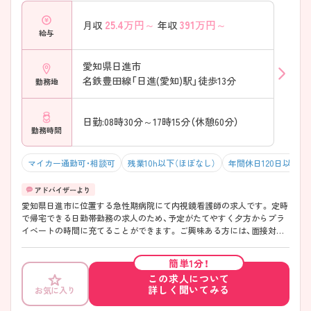
25.4
万円～
391
万円～
月収
年収
給与
愛知県日進市
名鉄豊田線「日進(愛知)駅」徒歩13分
勤務地
日勤:08時30分～17時15分（休憩60分）
勤務時間
マイカー通勤可・相談可
残業10h以下（ほぼなし）
年間休日120日以上
愛知県日進市に位置する急性期病院にて内視鏡看護師の求人です。 定時
で帰宅できる日勤帯勤務の求人のため、予定がたてやすく夕方からプラ
イベートの時間に充てることができます。 ご興味ある方には、面接対策
ポイントなど、さらに詳細をお話しいたしますのでお気軽にご相談くだ
さい。
簡単1分！
この求人について
詳しく聞いてみる
お気に入り