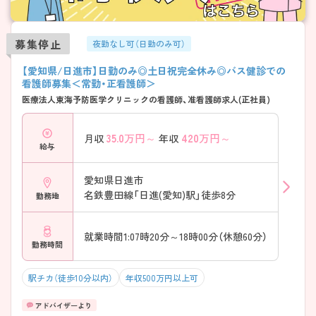
募集停止
夜勤なし可（日勤のみ可）
【愛知県/日進市】日勤のみ◎土日祝完全休み◎バス健診での
看護師募集＜常勤・正看護師＞
医療法人東海予防医学クリニックの看護師、准看護師求人(正社員)
35.0
万円～
420
万円～
月収
年収
給与
愛知県日進市
名鉄豊田線「日進(愛知)駅」徒歩8分
勤務地
就業時間1:07時20分～18時00分（休憩60分）
勤務時間
駅チカ（徒歩10分以内）
年収500万円以上可