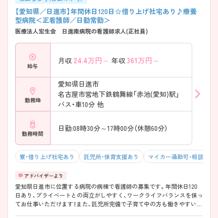
【愛知県／日進市】年間休日120日☆借り上げ社宅あり♪療養
型病院＜正看護師／日勤常勤＞
医療法人宏生会 日進南病院の看護師求人(正社員)
24.4
万円～
361
万円～
月収
年収
給与
愛知県日進市
名古屋市営地下鉄鶴舞線「赤池(愛知)駅」
勤務地
バス・車10分 他
日勤:08時30分～17時00分（休憩60分）
勤務時間
寮・借り上げ社宅あり
託児所・保育支援あり
マイカー通勤可・相談可
愛知県日進市に位置する病院の病棟で看護師の募集です。年間休日120
日あり、プライベートとの両立がしやすく、ワークライフバランスを保っ
てお仕事いただけます！また、託児所完備で子育て中の方も働きやすい環
境です♪ご興味のある方はご面接のポイントお伝えしますのでご気軽に