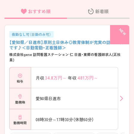
おすすめ順
新着順
フリーワード検索
夜勤なし可（日勤のみ可）
【愛知県／日進市】原則土日休み◎教育体制が充実の訪問看護
です♪＜日勤常勤・正看護師＞
株式会社gene 訪問看護ステーション 仁 日進・東郷の看護師求人(正社
員)
34.8
万円～
481
万円～
月収
年収
給与
愛知県日進市
勤務地
08時30分～17時30分（休憩60分）
勤務時間