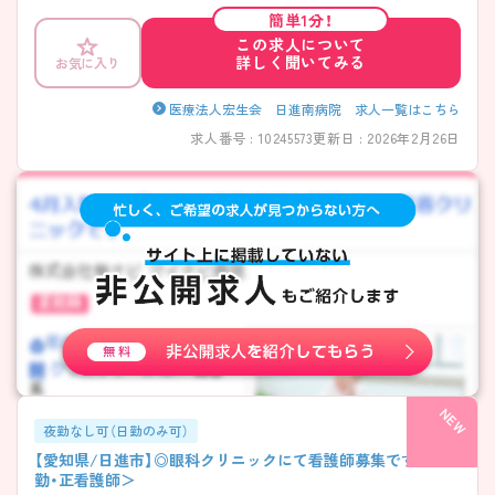
お問い合わせください。
簡単1分！
この求人について
詳しく聞いてみる
お気に入り
医療法人宏生会 日進南病院 求人一覧はこちら
求人番号 : 10245573
更新日 : 2026年2月26日
夜勤なし可（日勤のみ可）
【愛知県/日進市】◎眼科クリニックにて看護師募集です！＜常
勤・正看護師＞