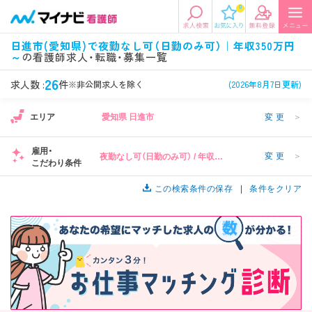
0
エリアから探す
希望の求人条件を選択
日進市(愛知県)で夜勤なし可（日勤のみ可）｜年収350万円
～
の看護師求人・転職・募集一覧
エリアから探す
駅・路線から探す
条件項目の選択に戻る
26
求人数 :
件
※非公開求人を除く
(2026年8月7日更新)
北陸・信越
関東
資格
勤務形態
エリア
愛知県 日進市
変更
＞
看護師、准看護師など
常勤、夜勤なし可など
雇用・
変更
＞
夜勤なし可（日勤のみ可） / 年収
東海
関西
こだわり条件
施設形態
担当業務
350万円～
病院、クリニック・診療所など
病棟、外来など
この検索条件の保存
条件をクリア
診察科目
こだわり条件
北海道・東北
中国・四国
美容外科、
未経験歓迎、
循環器内科など
土日祝休みなど
九州・沖縄
年収
雇用形態
年収500万円以上など
正社員、契約社員など