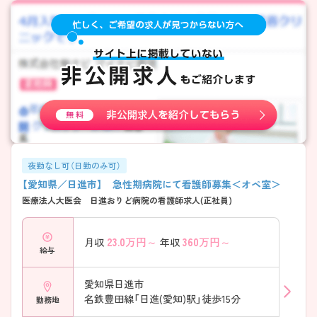
夜勤なし可（日勤のみ可）
【愛知県／日進市】 急性期病院にて看護師募集＜オペ室＞
医療法人大医会 日進おりど病院の看護師求人(正社員)
23.0
万円～
360
万円～
月収
年収
給与
愛知県日進市
名鉄豊田線「日進(愛知)駅」徒歩15分
勤務地