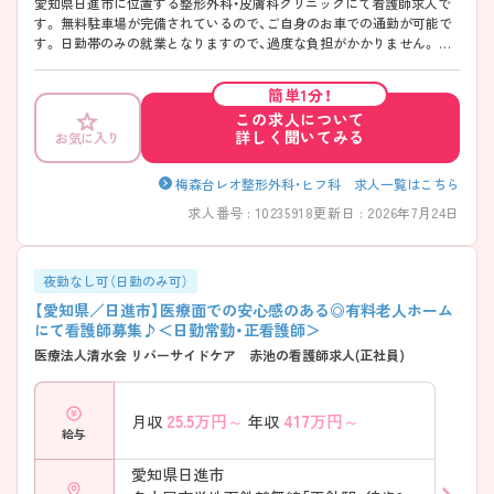
愛知県日進市に位置する整形外科・皮膚科クリニックにて看護師求人で
す。 無料駐車場が完備されているので、ご自身のお車での通勤が可能で
す。 日勤帯のみの就業となりますので、過度な負担がかかりません。 ご
興味をお持ちの方には詳細の情報や面接のポイントをお伝えしますので
お気軽にお問い合わせくださいませ。
簡単1分！
この求人について
詳しく聞いてみる
お気に入り
梅森台レオ整形外科・ヒフ科 求人一覧はこちら
求人番号 : 10235918
更新日 : 2026年7月24日
夜勤なし可（日勤のみ可）
【愛知県／日進市】医療面での安心感のある◎有料老人ホーム
にて看護師募集♪＜日勤常勤・正看護師＞
医療法人清水会 リバーサイドケア 赤池の看護師求人(正社員)
25.5
万円～
417
万円～
月収
年収
給与
愛知県日進市