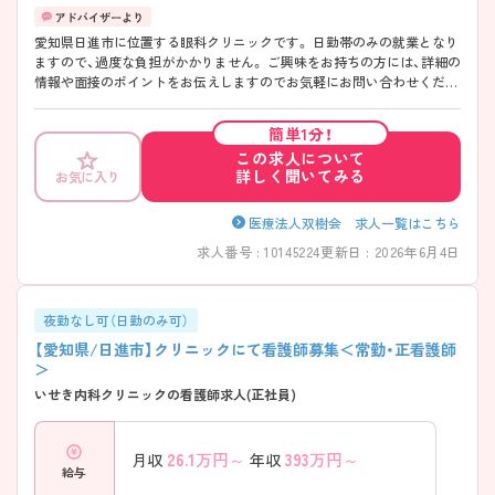
愛知県日進市に位置する眼科クリニックです。 日勤帯のみの就業となり
ますので、過度な負担がかかりません。 ご興味をお持ちの方には、詳細の
情報や面接のポイントをお伝えしますのでお気軽にお問い合わせくださ
い。
簡単1分！
この求人について
詳しく聞いてみる
お気に入り
医療法人双樹会 求人一覧はこちら
求人番号 : 10145224
更新日 : 2026年6月4日
夜勤なし可（日勤のみ可）
【愛知県/日進市】クリニックにて看護師募集＜常勤・正看護師
＞
いせき内科クリニックの看護師求人(正社員)
26.1
万円～
393
万円～
月収
年収
給与