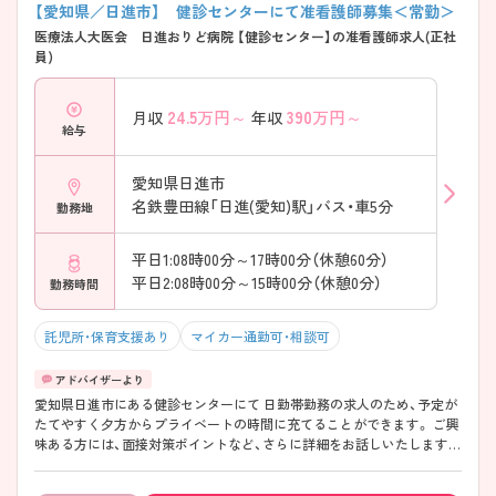
【愛知県／日進市】 健診センターにて准看護師募集＜常勤＞
医療法人大医会 日進おりど病院 【健診センター】の准看護師求人(正社
員)
24.5
万円～
390
万円～
月収
年収
給与
愛知県日進市
名鉄豊田線「日進(愛知)駅」バス・車5分
勤務地
平日1:08時00分～17時00分（休憩60分）
平日2:08時00分～15時00分（休憩0分）
勤務時間
託児所・保育支援あり
マイカー通勤可・相談可
愛知県日進市にある健診センターにて 日勤帯勤務の求人のため、予定が
たてやすく夕方からプライベートの時間に充てることができます。 ご興
味ある方には、面接対策ポイントなど、さらに詳細をお話しいたしますの
でお気軽にご相談ください。