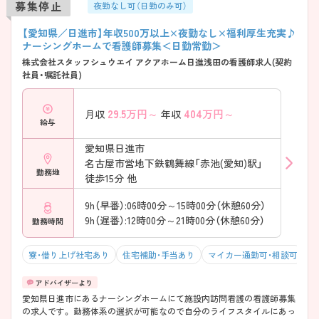
募集停止
夜勤なし可（日勤のみ可）
【愛知県／日進市】年収500万以上×夜勤なし×福利厚生充実♪
ナーシングホームで看護師募集＜日勤常勤＞
株式会社スタッフシュウエイ アクアホーム日進浅田の看護師求人(契約
社員・嘱託社員)
29.5
万円～
404
万円～
月収
年収
給与
愛知県日進市
名古屋市営地下鉄鶴舞線「赤池(愛知)駅」
勤務地
徒歩15分 他
9h（早番）:06時00分～15時00分（休憩60分）
9h（遅番）:12時00分～21時00分（休憩60分）
勤務時間
寮・借り上げ社宅あり
住宅補助・手当あり
マイカー通勤可・相談可
残
愛知県日進市にあるナーシングホームにて施設内訪問看護の看護師募集
の求人です。 勤務体系の選択が可能なので自分のライフスタイルにあっ