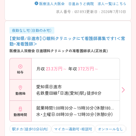
医療法人大医会 日進おりど病院 求人一覧はこちら
求人番号 : 651893
更新日 : 2026年7月10日
夜勤なし可（日勤のみ可）
【愛知県/日進市】◎眼科クリニックにて看護師募集です！＜常
勤・准看護師＞
医療法人双樹会 日進眼科クリニックの准看護師求人(正社員)
23.3
万円～
372
万円～
月収
年収
給与
愛知県日進市
名鉄豊田線「日進(愛知)駅」徒歩8分
勤務地
就業時間1:08時30分～19時30分（休憩180分）
水・土曜日:08時30分～12時30分（休憩0分）
勤務時間
駅チカ（徒歩10分以内）
マイカー通勤可・相談可
オンコールなし
積極