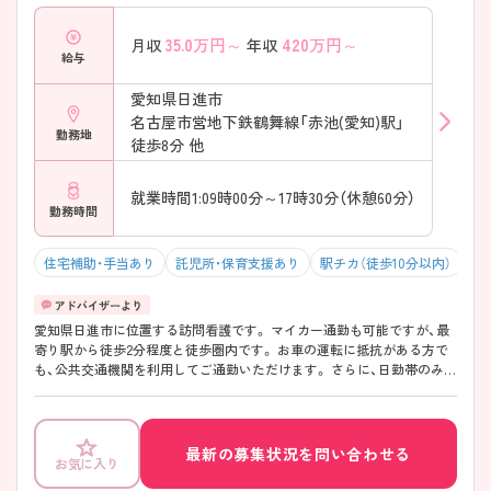
35.0
万円～
420
万円～
月収
年収
給与
愛知県日進市
名古屋市営地下鉄鶴舞線「赤池(愛知)駅」
勤務地
徒歩8分 他
就業時間1:09時00分～17時30分（休憩60分）
勤務時間
住宅補助・手当あり
託児所・保育支援あり
駅チカ（徒歩10分以内）
マ
愛知県日進市に位置する訪問看護です。 マイカー通勤も可能ですが、最
寄り駅から徒歩2分程度と徒歩圏内です。 お車の運転に抵抗がある方で
も、公共交通機関を利用してご通勤いただけます。 さらに、日勤帯のみの
就業となりますので、過度な負担がかかりません。 ご興味をお持ちの方
には詳細の情報や面接のポイントをお伝えしますのでお気軽にお問い合
わせくださいませ。
最新の募集状況を問い合わせる
お気に入り