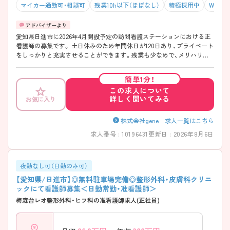
マイカー通勤可・相談可
残業10h以下（ほぼなし）
積極採用中
WEB面
愛知県日進市に2026年4月開設予定の訪問看護ステーションにおける正
看護師の募集です。 土日休みのため年間休日が120日あり、プライベート
をしっかりと充実させることができます。残業も少なめで、メリハリの
ある勤務が可能です。教育体制がしっかりしているため、訪問看護未経
験の方でも安心して入職していただけます。 ご興味をお持ちの方には詳
簡単1分！
細の情報や面接のポイントをお伝えしますのでお気軽にお問い合わせく
この求人について
ださいませ。
詳しく聞いてみる
お気に入り
株式会社gene 求人一覧はこちら
求人番号 : 10196431
更新日 : 2026年8月6日
夜勤なし可（日勤のみ可）
【愛知県/日進市】◎無料駐車場完備◎整形外科・皮膚科クリニ
ックにて看護師募集＜日勤常勤・准看護師＞
梅森台レオ整形外科・ヒフ科の准看護師求人(正社員)