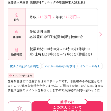
医療法人双樹会 日進眼科クリニックの看護師求人(正社員)
23.3
万円～
372
万円～
月収
年収
給与
愛知県日進市
名鉄豊田線「日進(愛知)駅」徒歩8分
勤務地
就業時間1:08時30分～19時30分（休憩180分）
水・土曜日:08時30分～12時30分（休憩0分）
勤務時間
駅チカ（徒歩10分以内）
マイカー通勤可・相談可
オンコールなし
積極
愛知県日進市に位置する眼科クリニックです。 日勤帯のみの就業となり
ますので、過度な負担がかかりません。 ご興味をお持ちの方には、詳細の
情報や面接のポイントをお伝えしますのでお気軽にお問い合わせくださ
い。
簡単1分！
この求人について