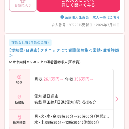
この求人について
詳しく聞いてみる
お気に入り
医療法人生寿会 求人一覧はこちら
求人番号 : 9722075
更新日 : 2026年7月10日
夜勤なし可（日勤のみ可）
【愛知県/日進市】クリニックにて看護師募集＜常勤・准看護師
＞
いせき内科クリニックの准看護師求人(正社員)
26.1
万円～
396
万円～
月収
年収
給与
愛知県日進市
名鉄豊田線「日進(愛知)駅」徒歩5分
勤務地
月・火・木・金:08時30分～20時00分（休憩210分）
水・土:08時30分～12時30分（休憩0分）
勤務時間