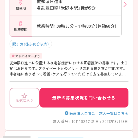
愛知県日進市
名鉄豊田線「米野木駅」徒歩5分
勤務地
就業時間1:08時30分～17時30分（休憩60分）
勤務時間
駅チカ（徒歩10分以内）
愛知県日進市に位置する在宅診療所における正看護師の募集です。 土日
祝はお休みです。プライベートとのメリハリのある働き方が可能です。
患者様に寄り添って看護・ケアを行っていただける方を募集していま
す。 ご興味のある方には、面接対策ポイントなど、さらに詳細をお話しい
たしますのでお気軽にご相談ください！
最新の募集状況を問い合わせる
お気に入り
医療法人白青会 求人一覧はこちら
求人番号 : 10111924
更新日 : 2026年3月23日