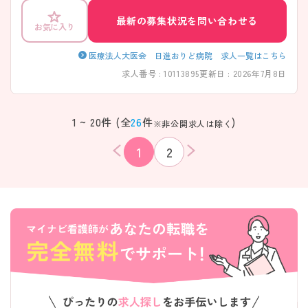
最新の募集状況を問い合わせる
お気に入り
医療法人大医会 日進おりど病院 求人一覧はこちら
求人番号 : 10113895
更新日 : 2026年7月8日
1 ~ 20件 (全
26
件
)
※非公開求人は除く
1
2
該当件数
条件を
検索する
クリア
件