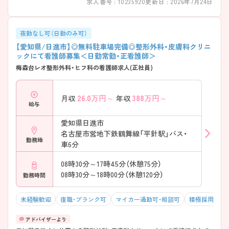
求人番号 : 10235920
更新日 : 2026年7月24日
夜勤なし可（日勤のみ可）
【愛知県/日進市】◎無料駐車場完備◎整形外科・皮膚科クリニ
ックにて看護師募集＜日勤常勤・正看護師＞
梅森台レオ整形外科・ヒフ科の看護師求人(正社員)
26.0
万円～
388
万円～
月収
年収
給与
愛知県日進市
名古屋市営地下鉄鶴舞線「平針駅」バス・
勤務地
車6分
08時30分～17時45分（休憩75分）
08時30分～18時00分（休憩120分）
勤務時間
未経験歓迎
復職・ブランク可
マイカー通勤可・相談可
積極採用中