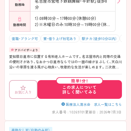
名古屋市営地下鉄鶴舞線「平針駅」徒歩8
勤務地
分
1）:08時30分～17時00分（休憩60分）
2）※木曜日のみ:10時30分～19時00分（休憩60分）
勤務時間
復職・ブランク可
寮・借り上げ社宅あり
駅チカ（徒歩10分以内）
マイ
愛知県日進市に位置する有料老人ホームです。名古屋市内と同等の交通
の便利さがあり、なおかつ日進市ならではの一面の緑がまぶしく、天白川
沿いの草原を渡る風が心地良い、牧歌的な生活が楽しめます。二次救急
指定の相生山病院が母体の施設なので、医療面の安心感が高く、深夜に急
病の場合でも24時間ドクターが適確に対応できる環境です。地下鉄「平
簡単1分！
針駅」から徒歩8分と好立地で通勤も便利です。未経験の方でも紹介可能
この求人について
ですので興味のある方は是非ご応募ください。
詳しく聞いてみる
お気に入り
医療法人清水会 求人一覧はこちら
求人番号 : 10269701
更新日 : 2026年7月3日
夜勤なし可（日勤のみ可）