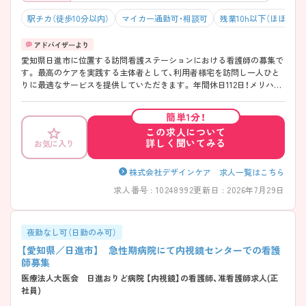
駅チカ（徒歩10分以内）
マイカー通勤可・相談可
残業10h以下（ほぼなし
愛知県日進市に位置する訪問看護ステーションにおける看護師の募集で
す。 最高のケアを実践する主体者として、利用者様宅を訪問し一人ひと
りに最適なサービスを提供していただきます。 年間休日112日！メリハリ
のある働き方ができます♪ ご興味のある方には面接ポイントをお伝え
しますので、お気軽にお問い合わせください！
簡単1分！
この求人について
詳しく聞いてみる
お気に入り
株式会社デザインケア 求人一覧はこちら
求人番号 : 10248992
更新日 : 2026年7月29日
夜勤なし可（日勤のみ可）
【愛知県／日進市】 急性期病院にて内視鏡センターでの看護
師募集
医療法人大医会 日進おりど病院 【内視鏡】の看護師、准看護師求人(正
社員)