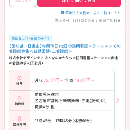
詳しく聞いてみる
お気に入り
医療法人双樹会 求人一覧はこちら
求人番号 : 691872
更新日 : 2026年8月5日
夜勤なし可（日勤のみ可）
【愛知県／日進市】年間休日112日◎訪問看護ステーションでの
看護師募集＜日勤常勤・正看護師＞
株式会社デザインケア みんなのかかりつけ訪問看護ステーション赤池
の看護師求人(正社員)
35.1
万円～
448
万円～
月収
年収
給与
愛知県日進市
名古屋市営地下鉄鶴舞線「赤池(愛知)駅」
勤務地
徒歩4分 他
08時45分～17時45分（休憩60分）
勤務時間