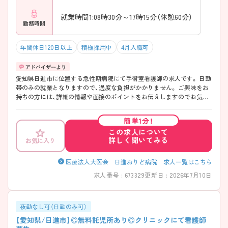
就業時間1:08時30分～17時15分（休憩60分）
勤務時間
年間休日120日以上
積極採用中
4月入職可
愛知県日進市に位置する急性期病院にて手術室看護師の求人です。 日勤
帯のみの就業となりますので、過度な負担がかかりません。 ご興味をお
持ちの方には、詳細の情報や面接のポイントをお伝えしますのでお気軽
にお問い合わせください。
簡単1分！
この求人について
詳しく聞いてみる
お気に入り
医療法人大医会 日進おりど病院 求人一覧はこちら
求人番号 : 673329
更新日 : 2026年7月10日
夜勤なし可（日勤のみ可）
【愛知県/日進市】◎無料託児所あり◎クリニックにて看護師