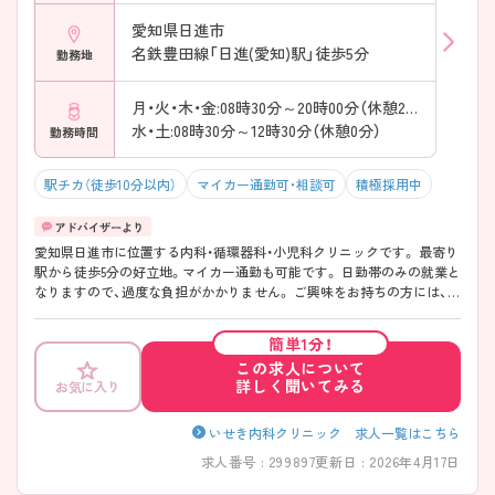
愛知県日進市
名鉄豊田線「日進(愛知)駅」徒歩5分
勤務地
月・火・木・金:08時30分～20時00分（休憩210分）
水・土:08時30分～12時30分（休憩0分）
勤務時間
駅チカ（徒歩10分以内）
マイカー通勤可・相談可
積極採用中
愛知県日進市に位置する内科・循環器科・小児科クリニックです。 最寄り
駅から徒歩5分の好立地。マイカー通勤も可能です。 日勤帯のみの就業と
なりますので、過度な負担がかかりません。 ご興味をお持ちの方には、詳
細の情報や面接のポイントをお伝えしますのでお気軽にお問い合わせく
ださい。
簡単1分！
この求人について
詳しく聞いてみる
お気に入り
いせき内科クリニック 求人一覧はこちら
求人番号 : 299897
更新日 : 2026年4月17日