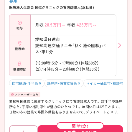
募集
医療法人生寿会 日進クリニックの看護師求人(正社員)
28.9
万円～
428
万円～
月収
年収
給与
愛知県日進市
愛知高速交通リニモ「杁ケ池公園駅」バ
勤務地
ス・車11分
（1）:08時15分～17時00分（休憩60分）
（2）:14時15分～23時00分（休憩60分）
勤務時間
住宅補助・手当あり
託児所・保育支援あり
マイカー通勤可・相談可
残
愛知県日進市に位置するクリニックにて看護師求人です。 諸手当や託児
所など、手厚い福利厚生が魅力のひとつです。 年間休日は125日と多く、
日勤のみの就業で時間外勤務もありませんので、プライベートとメリハ
リをつけてご勤務いただける環境です。 ご興味をお持ちの方には詳細の
情報や面接のポイントをお伝えしますのでお気軽にお問い合わせくださ
簡単1分！
いませ。