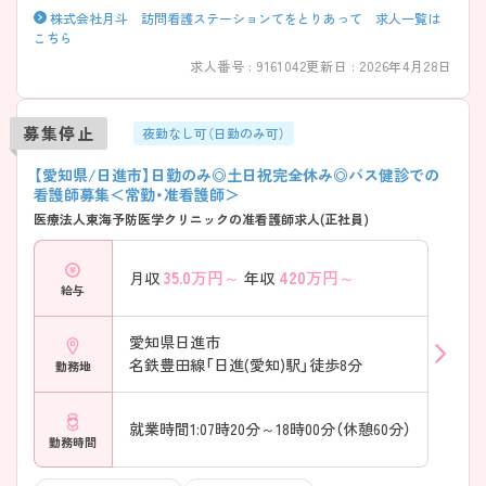
株式会社月斗 訪問看護ステーションてをとりあって 求人一覧は
こちら
求人番号 : 9161042
更新日 : 2026年4月28日
募集停止
夜勤なし可（日勤のみ可）
【愛知県/日進市】日勤のみ◎土日祝完全休み◎バス健診での
看護師募集＜常勤・准看護師＞
医療法人東海予防医学クリニックの准看護師求人(正社員)
35.0
万円～
420
万円～
月収
年収
給与
愛知県日進市
名鉄豊田線「日進(愛知)駅」徒歩8分
勤務地
就業時間1:07時20分～18時00分（休憩60分）
勤務時間