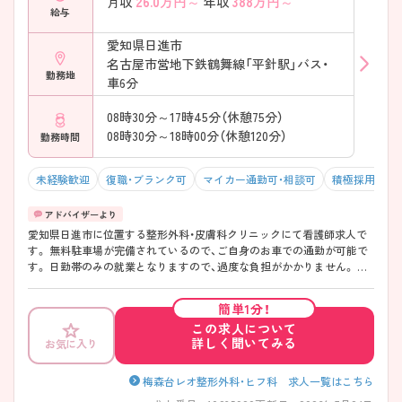
26.0
万円～
388
万円～
月収
年収
給与
愛知県日進市
名古屋市営地下鉄鶴舞線「平針駅」バス・
勤務地
車6分
08時30分～17時45分（休憩75分）
08時30分～18時00分（休憩120分）
勤務時間
未経験歓迎
復職・ブランク可
マイカー通勤可・相談可
積極採用中
愛知県日進市に位置する整形外科・皮膚科クリニックにて看護師求人で
す。 無料駐車場が完備されているので、ご自身のお車での通勤が可能で
す。 日勤帯のみの就業となりますので、過度な負担がかかりません。 ご
興味をお持ちの方には詳細の情報や面接のポイントをお伝えしますので
お気軽にお問い合わせくださいませ。
簡単1分！
この求人について
詳しく聞いてみる
お気に入り
梅森台レオ整形外科・ヒフ科 求人一覧はこちら