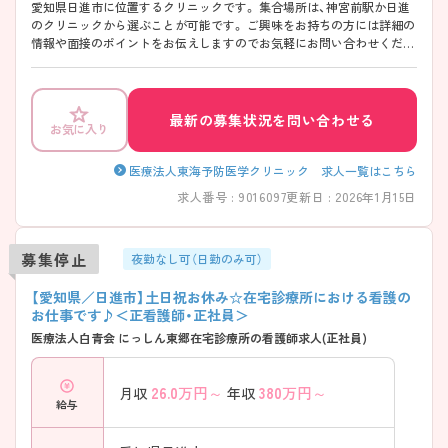
愛知県日進市に位置するクリニックです。 集合場所は、神宮前駅か日進
のクリニックから選ぶことが可能です。 ご興味をお持ちの方には詳細の
情報や面接のポイントをお伝えしますのでお気軽にお問い合わせくださ
いませ。
最新の募集状況を問い合わせる
お気に入り
医療法人東海予防医学クリニック 求人一覧はこちら
求人番号 : 9016097
更新日 : 2026年1月15日
募集停止
夜勤なし可（日勤のみ可）
【愛知県／日進市】土日祝お休み☆在宅診療所における看護の
お仕事です♪＜正看護師・正社員＞
医療法人白青会 にっしん東郷在宅診療所の看護師求人(正社員)
26.0
万円～
380
万円～
月収
年収
給与