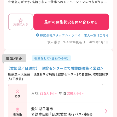
た働き方ができ、高給与なので仕事へのモチベーションにつながりま
す。今後も施設を複数展開予定なので、管理職のポストに就くチャンス
も豊富です。 また、福利厚生が整っており、長期的に勤務可能な環境が整
っております。ご興味をお持ちの方は、お気軽にお問い合わせください。
最新の募集状況を問い合わせる
お気に入り
株式会社スタッフシュウエイ 求人一覧はこちら
求人番号 : 9740036
更新日 : 2026年3月3日
募集停止
夜勤なし可（日勤のみ可）
【愛知県／日進市】 健診センターにて看護師募集＜常勤＞
医療法人大医会 日進おりど病院 【健診センター】の看護師、准看護師求
人(正社員)
23.5
万円～
390
万円～
月収
年収
給与
愛知県日進市
名鉄豊田線「日進(愛知)駅」バス・車5分
勤務地