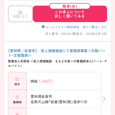
簡単1分！
この求人について
詳しく聞いてみる
お気に入り
ゴールドエイジ株式会社 求人一覧はこちら
求人番号 : 9864214
更新日 : 2026年6月12日
【愛知県／岩倉市】 老人保健施設にて看護師募集＜日勤パー
ト・正看護師＞
医療法人羊蹄会 ＜老人保健施設 るるどの泉＞の看護師求人(パート・ア
ルバイト)
1,400
円～
時給
給与
愛知県岩倉市
名鉄犬山線「岩倉(愛知)駅」徒歩17分
勤務地