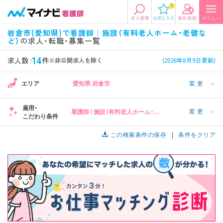
0
エリアから探す
希望の求人条件を選択
岩倉市(愛知県)で看護師｜施設（有料老人ホーム・老健な
ど）
の求人・転職・募集一覧
エリアから探す
駅・路線から探す
条件項目の選択に戻る
14
求人数 :
件
※非公開求人を除く
(2026年8月9日更新)
北陸・信越
関東
資格
勤務形態
1
エリア
愛知県 岩倉市
変更
＞
看護師、准看護師など
常勤、夜勤なし可など
雇用・
変更
＞
看護師 / 施設（有料老人ホーム・老
東海
関西
こだわり条件
施設形態
担当業務
1
健など）
病院、クリニック・診療所など
病棟、外来など
この検索条件の保存
条件をクリア
診察科目
こだわり条件
北海道・東北
中国・四国
美容外科、
未経験歓迎、
循環器内科など
土日祝休みなど
九州・沖縄
年収
雇用形態
年収500万円以上など
正社員、契約社員など