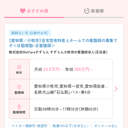
おすすめ順
新着順
フリーワード検索
夜勤なし可（日勤のみ可）
【愛知県／小牧市】住宅型有料老人ホームでの看護師の募集で
す＜日勤常勤・正看護師＞
株式会社Welfareすずらん すずらん小牧市の看護師求人(正社員)
24.0
万円～
360
万円～
月収
年収
給与
愛知県小牧市,愛知県一宮市,愛知県岩倉市
名鉄犬山線「石仏駅」バス・車9分
勤務地
日勤:08時30分～17時30分（休憩60分）
勤務時間
マイカー通勤可・相談可
残業10h以下（ほぼなし）
オンコールなし
積