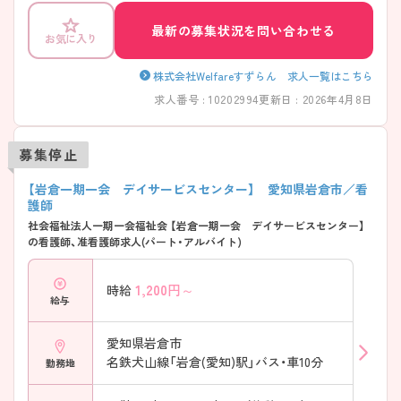
最新の募集状況を問い合わせる
お気に入り
株式会社Welfareすずらん 求人一覧はこちら
求人番号 : 10202994
更新日 : 2026年4月8日
募集停止
【岩倉一期一会 デイサービスセンター】 愛知県岩倉市／看
護師
社会福祉法人一期一会福祉会 【岩倉一期一会 デイサービスセンター】
の看護師、准看護師求人(パート・アルバイト)
1,200
円～
時給
給与
愛知県岩倉市
名鉄犬山線「岩倉(愛知)駅」バス・車10分
勤務地