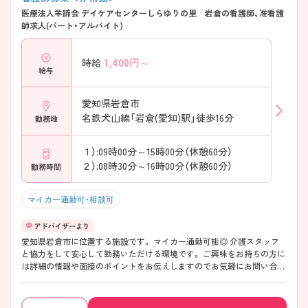
医療法人羊蹄会 デイケアセンターしらゆりの里 岩倉の看護師、准看護
師求人(パート・アルバイト)
1,400
円～
時給
給与
愛知県岩倉市
名鉄犬山線「岩倉(愛知)駅」徒歩16分
勤務地
１）:09時00分～15時00分（休憩60分）
２）:08時30分～16時00分（休憩60分）
勤務時間
マイカー通勤可・相談可
愛知県岩倉市に位置する施設です。 マイカー通勤可能◎ 介護スタッフ
と協力をして安心して勤務いただける環境です。 ご興味をお持ちの方に
は詳細の情報や面接のポイントをお伝えしますのでお気軽にお問い合わ
せくださいませ。