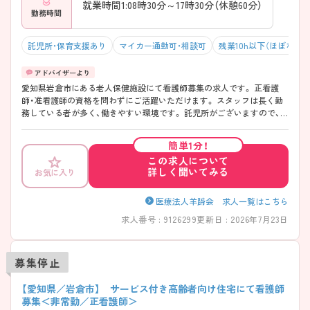
就業時間1:08時30分～17時30分（休憩60分）
勤務時間
託児所・保育支援あり
マイカー通勤可・相談可
残業10h以下（ほぼなし）
愛知県岩倉市にある老人保健施設にて看護師募集の求人です。 正看護
師・准看護師の資格を問わずにご活躍いただけます。 スタッフは長く勤
務している者が多く、働きやすい環境です。 託児所がございますので、子
育て中の方にも安心してご就業をはじめていただけます。 ご興味をお持
ちの方は、お気軽にお問い合わせください。
簡単1分！
この求人について
詳しく聞いてみる
お気に入り
医療法人羊蹄会 求人一覧はこちら
求人番号 : 9126299
更新日 : 2026年7月23日
募集停止
【愛知県／岩倉市】 サービス付き高齢者向け住宅にて看護師
募集＜非常勤／正看護師＞