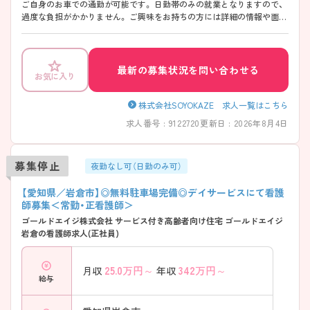
ご自身のお車での通勤が可能です。 日勤帯のみの就業となりますので、
過度な負担がかかりません。 ご興味をお持ちの方には詳細の情報や面接
のポイントをお伝えしますのでお気軽にお問い合わせくださいませ。
最新の募集状況を問い合わせる
お気に入り
株式会社SOYOKAZE 求人一覧はこちら
求人番号 : 9122720
更新日 : 2026年8月4日
募集停止
夜勤なし可（日勤のみ可）
【愛知県／岩倉市】◎無料駐車場完備◎デイサービスにて看護
師募集＜常勤・正看護師＞
ゴールドエイジ株式会社 サービス付き高齢者向け住宅 ゴールドエイジ
岩倉の看護師求人(正社員)
25.0
万円～
342
万円～
月収
年収
給与