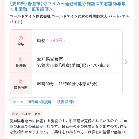
【愛知県/岩倉市】◎マイカー通勤可能◎施設にて看護師募集
＜非常勤／正看護師＞
ゴールドエイジ株式会社 ゴールドエイジ岩倉の看護師求人(パート・アル
バイト)
1,340
円～
時給
給与
愛知県岩倉市
名鉄犬山線「岩倉(愛知)駅」バス・車7分
勤務地
09時00分～16時00分（休憩45分）
勤務時間
マイカー通勤可・相談可
積極採用中
愛知県岩倉市に位置する施設です。 駐車場が完備されているので、ご自
身のお車での通勤が可能です。 日勤帯のみの就業となりますので、過度
な負担がかかりません。 ご興味をお持ちの方には詳細の情報や面接のポ
イントをお伝えしますのでお気軽にお問い合わせくださいませ。