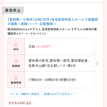
募集停止
【愛知県／小牧市】日給3万円！住宅型有料老人ホームで看護師
の募集＜夜勤パート・正看護師＞
株式会社Welfareすずらん 住宅型有料老人ホーム すずらん小牧市の看
護師求人(パート・アルバイト)
30,000
円～
日給
給与
愛知県小牧市,愛知県一宮市,愛知県岩倉市
名鉄犬山線「石仏駅」バス・車9分
勤務地
17時00分～09時00分（休憩120分）
勤務時間
マイカー通勤可・相談可
残業10h以下（ほぼなし）