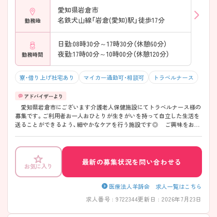
愛知県岩倉市
名鉄犬山線「岩倉(愛知)駅」徒歩17分
勤務地
日勤:08時30分～17時30分（休憩60分）
夜勤:17時00分～10時00分（休憩120分）
勤務時間
寮・借り上げ社宅あり
マイカー通勤可・相談可
トラベルナース
愛知県岩倉市にございます介護老人保健施設にてトラベルナース様の
募集です。ご利用者お一人おひとりが生きがいを持って自立した生活を
送ることができるよう、細やかなケアを行う施設です◎ ご興味をお持
ちいただけましたらぜひお問い合わせください。
最新の募集状況を問い合わせる
お気に入り
医療法人羊蹄会 求人一覧はこちら
求人番号 : 9722344
更新日 : 2026年7月23日