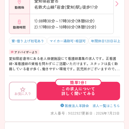
愛知県岩倉市
名鉄犬山線「岩倉(愛知)駅」徒歩17分
勤務地
1）:08時30分～17時30分（休憩60分）
2）:17時00分～10時00分（休憩120分）
勤務時間
寮・借り上げ社宅あり
マイカー通勤可・相談可
年間休日120日以上
オ
愛知県岩倉市にある老人保健施設にて看護師募集の求人です。 正看護
師・准看護師の資格を問わずにご活躍いただけます。 スタッフは長く勤
務している者が多く、働きやすい環境です。 託児所がございますので、子
育て中の方にも安心してご就業をはじめていただけます。 ご興味をお持
ちの方は、お気軽にお問い合わせください。
簡単1分！
この求人について
詳しく聞いてみる
お気に入り
医療法人羊蹄会 求人一覧はこちら
求人番号 : 9022927
更新日 : 2026年7月23日