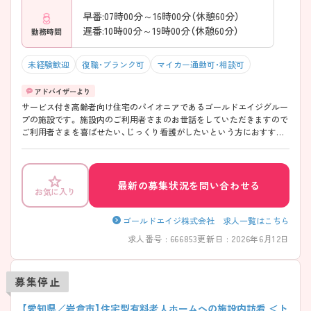
早番:07時00分～16時00分（休憩60分）
遅番:10時00分～19時00分（休憩60分）
勤務時間
未経験歓迎
復職・ブランク可
マイカー通勤可・相談可
サービス付き高齢者向け住宅のパイオニアであるゴールドエイジグルー
プの施設です。 施設内のご利用者さまのお世話をしていただきますので
ご利用者さまを喜ばせたい、じっくり看護がしたいという方におすすめ
です。 ブランクのある方、実務経験の少ない方でも大歓迎です。 少しで
もご興味をお持ちの方には、面接のポイントなどさらに詳しい詳細をお
伝えしますのでお気軽にご連絡ください。
最新の募集状況を問い合わせる
お気に入り
ゴールドエイジ株式会社 求人一覧はこちら
求人番号 : 666853
更新日 : 2026年6月12日
募集停止
【愛知県／岩倉市】住宅型有料老人ホームへの施設内訪看 ＜ト