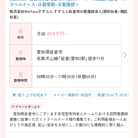
ラベルナース・日勤常勤・正看護師＞
株式会社Welfareすずらん すずらん岩倉市の看護師求人(契約社員・嘱託
社員)
40.0
万円～
月収
給与
愛知県岩倉市
名鉄犬山線「岩倉(愛知)駅」徒歩11分
勤務地
08時30分～17時30分（休憩60分）
勤務時間
寮・借り上げ社宅あり
マイカー通勤可・相談可
残業10h以下（ほぼなし）
愛知県岩倉市にございます住宅型有料老人ホームにおける訪問看護師
業務に従事いただくトラベルナース様の募集です。ご利用者様お一人お
ひとりの満足度、安心・安全を大切にし、介護DXにも積極的に取り組んで
いる法人様です◎ご資格・ご経験を活かして地域医療に貢献しません
か？ ご興味をお持ちいただけましたらぜひお問い合わせください。