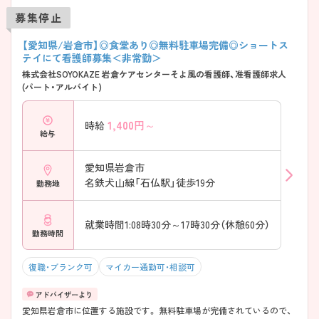
募集停止
【愛知県/岩倉市】◎食堂あり◎無料駐車場完備◎ショートス
テイにて看護師募集＜非常勤＞
株式会社SOYOKAZE 岩倉ケアセンターそよ風の看護師、准看護師求人
(パート・アルバイト)
1,400
円～
時給
給与
愛知県岩倉市
名鉄犬山線「石仏駅」徒歩19分
勤務地
就業時間1:08時30分～17時30分（休憩60分）
勤務時間
復職・ブランク可
マイカー通勤可・相談可
愛知県岩倉市に位置する施設です。 無料駐車場が完備されているので、