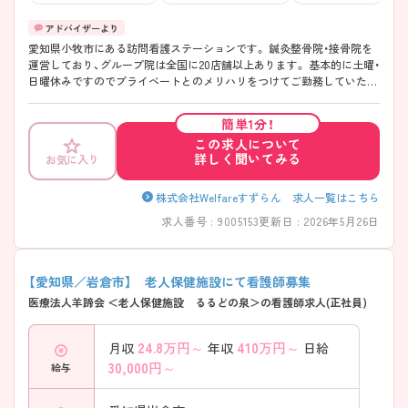
愛知県小牧市にある訪問看護ステーションです。 鍼灸整骨院・接骨院を
運営しており、グループ院は全国に20店舗以上あります。 基本的に土曜・
日曜休みですのでプライベートとのメリハリをつけてご勤務していただ
けます。 ご興味のある方はお気軽にお問い合わせ下さいませ。
簡単1分！
この求人について
詳しく聞いてみる
お気に入り
株式会社Welfareすずらん 求人一覧はこちら
求人番号 : 9005153
更新日 : 2026年5月26日
【愛知県／岩倉市】 老人保健施設にて看護師募集
医療法人羊蹄会 ＜老人保健施設 るるどの泉＞の看護師求人(正社員)
24.8
万円～
410
万円～
月収
年収
日給
30,000
円～
給与