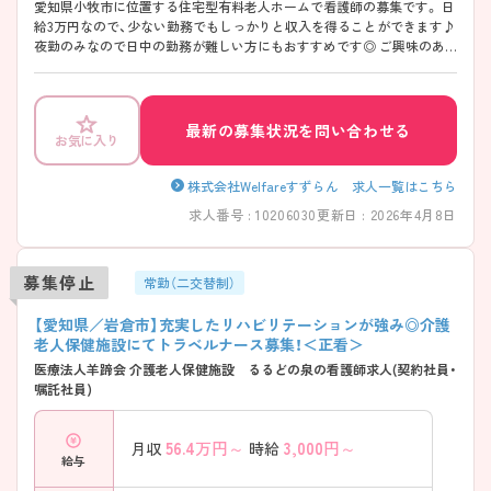
愛知県小牧市に位置する住宅型有料老人ホームで看護師の募集です。 日
給3万円なので、少ない勤務でもしっかりと収入を得ることができます♪
夜勤のみなので日中の勤務が難しい方にもおすすめです◎ ご興味のあ
る方はご面接のポイントお伝えしますのでご気軽にお問い合わせくださ
い。
最新の募集状況を問い合わせる
お気に入り
株式会社Welfareすずらん 求人一覧はこちら
求人番号 : 10206030
更新日 : 2026年4月8日
募集停止
常勤（二交替制）
【愛知県／岩倉市】充実したリハビリテーションが強み◎介護
老人保健施設にてトラベルナース募集！＜正看＞
医療法人羊蹄会 介護老人保健施設 るるどの泉の看護師求人(契約社員・
嘱託社員)
56.4
万円～
3,000
円～
月収
時給
給与