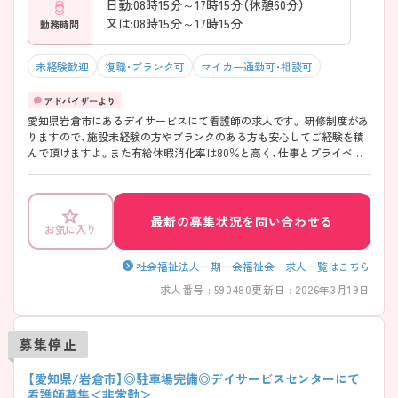
日勤:08時15分～17時15分（休憩60分）
又は:08時15分～17時15分
勤務時間
未経験歓迎
復職・ブランク可
マイカー通勤可・相談可
愛知県岩倉市にあるデイサービスにて看護師の求人です。 研修制度があ
りますので、施設未経験の方やブランクのある方も安心してご経験を積
んで頂けますよ。また有給休暇消化率は80％と高く、仕事とプライベー
トとのバランスが取りやすい環境です。 ご興味のある方は是非ご応募く
ださい。
最新の募集状況を問い合わせる
お気に入り
社会福祉法人一期一会福祉会 求人一覧はこちら
求人番号 : 590480
更新日 : 2026年3月19日
募集停止
【愛知県/岩倉市】◎駐車場完備◎デイサービスセンターにて
看護師募集＜非常勤＞