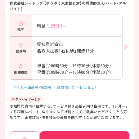
株式会社ジィトップ 【ゆうゆう未来館岩倉】の看護師求人(パート・アル
バイト)
1,250
円～
時給
給与
愛知県岩倉市
名鉄犬山線「石仏駅」徒歩13分
勤務地
早番①:06時30分～15時30分（休憩60分）
早番②:09時00分～18時00分（休憩60分）
勤務時間
マイカー通勤可・相談可
残業10h以下（ほぼなし）
愛知県岩倉市に位置する、サービス付き高齢者向け住宅です。 3ヶ月～6
ヶ月程度はパート、ゆくゆくは正社員としてご就業いただだくことも可
能です。 正看護師・准看護師の資格を問わずにご活躍いただけます。 ご
興味をお持ちの方は、お気軽にお問い合わせください。