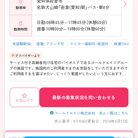
愛知県岩倉市
名鉄犬山線「岩倉(愛知)駅」バス・車8分
勤務地
日勤:08時45分～17時45分（休憩60分）
遅番:10時00分～19時00分（休憩60分）
勤務時間
未経験歓迎
復職・ブランク可
マイカー通勤可・相談可
残業10h以下
サービス付き高齢者向け住宅のパイオニアであるゴールドエイジグルー
プの施設です。 施設内のご利用者さまのお世話をしていただきますので
ご利用者さまを喜ばせたい、じっくり看護がしたいという方におすすめ
です。 ブランクのある方、実務経験の少ない方でも大歓迎です。 少しで
もご興味をお持ちの方には、面接のポイントなどさらに詳しい詳細をお
伝えしますのでお気軽にご連絡ください。
最新の募集状況を問い合わせる
お気に入り
ゴールドエイジ株式会社 求人一覧はこちら
求人番号 : 9118660
更新日 : 2026年6月12日