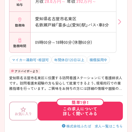
28.0
万円～
392
万円～
月収
年収
給与
愛知県名古屋市名東区
名鉄瀬戸線「喜多山(愛知)駅」バス・車8分
勤務地
09時00分～18時00分（休憩60分）
勤務時間
マイカー通勤可・相談可
年間休日120日以上
積極採用中
愛知県名古屋市名東区に位置する訪問看護ステーションにて看護師求人
です。 訪問看護未経験の方も安心して就業できるよう、現場同行での業
務指導を行っています。 ご興味をお持ちの方には詳細の情報や面接のポ
イントをお伝えしますのでお気軽にお問い合わせくださいませ。
簡単1分！
この求人について
詳しく聞いてみる
お気に入り
株式会社ふたば 求人一覧はこちら