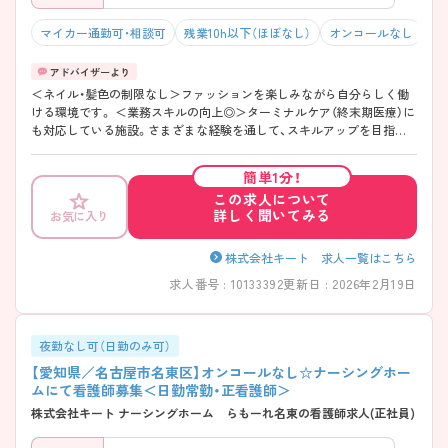
マイカー通勤可・相談可
残業10h以下（ほぼなし）
オンコールなし
積
＜ネイル・髪色の制限なし＞ファッションを楽しみながら自分らしく働
ける環境です。 ＜業務スキルの向上◎＞ターミナルケア（終末期医療）に
も対応している施設。さまざまな経験を通して、スキルアップを目指し
たい方にもおすすめです。 ＜夜勤なしの日勤業務＞安定した勤務時間で
仕事とプライベートのメリハリもつけやすいです。 ご興味のある方に
簡単1分！
は、面接対策ポイント等、さらに詳細をお話ししますのでお気軽にご相談
この求人について
ください。
詳しく聞いてみる
お気に入り
株式会社キート 求人一覧はこちら
求人番号 : 10133392
更新日 : 2026年2月19日
夜勤なし可（日勤のみ可）
【愛知県／名古屋市名東区】オンコールなし☆ナーシングホー
ムにて看護師募集＜日勤常勤・正看護師＞
株式会社キート ナーシングホーム らもーれ名東の看護師求人(正社員)