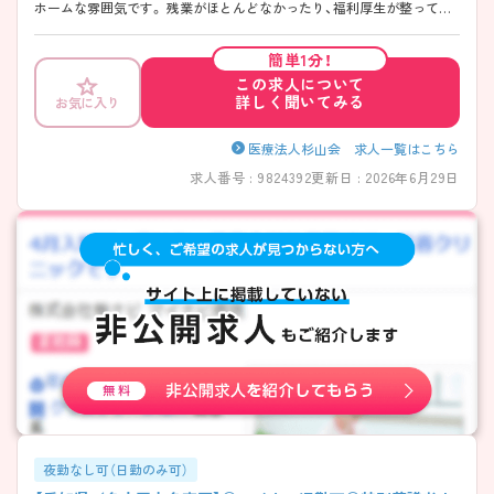
ホームな雰囲気です。 残業がほとんどなかったり、福利厚生が整ってま
すのでご家庭やお子様をお持ちの方でも働きやすい環境です。 地下鉄
「上社駅」から徒歩9分と好立地ですが、マイカー通勤も可能です！ 興味の
簡単1分！
ある方は是非ご応募ください。
この求人について
詳しく聞いてみる
お気に入り
医療法人杉山会 求人一覧はこちら
求人番号 : 9824392
更新日 : 2026年6月29日
夜勤なし可（日勤のみ可）