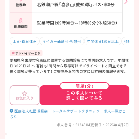
名鉄瀬戸線「喜多山(愛知)駅」バス・車8分
勤務地
就業時間1:09時00分～18時00分（休憩60分）
勤務時間
土日・祝日休み
マイカー通勤可・相談可
年間休日120日以上
積極採用
愛知県名古屋市名東区に位置する訪問診療にて看護師求人です。 年間休
日は120日以上、有給も1時間から取得可能でプライベートと両立できる
働く環境が整っています！ ご興味をお持ちの方には詳細の情報や面接の
ポイントをお伝えしますのでお気軽にお問い合わせくださいませ。
簡単1分！
この求人について
詳しく聞いてみる
お気に入り
医療法人社団明照会 トータルサポートクリニック 求人一覧はこ
ちら
求人番号 : 9134904
更新日 : 2026年4月7日