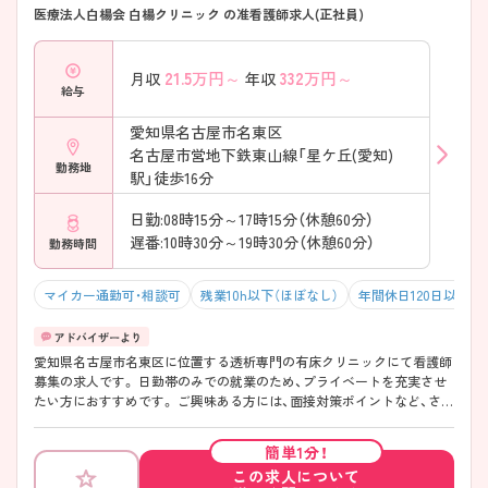
医療法人白楊会 白楊クリニック の准看護師求人(正社員)
21.5
万円～
332
万円～
月収
年収
給与
愛知県名古屋市名東区
名古屋市営地下鉄東山線「星ケ丘(愛知)
勤務地
駅」徒歩16分
日勤:08時15分～17時15分（休憩60分）
遅番:10時30分～19時30分（休憩60分）
勤務時間
マイカー通勤可・相談可
残業10h以下（ほぼなし）
年間休日120日以上
愛知県名古屋市名東区に位置する透析専門の有床クリニックにて看護師
募集の求人です。 日勤帯のみでの就業のため、プライベートを充実させ
たい方におすすめです。 ご興味ある方には、面接対策ポイントなど、さら
に詳細をお話しいたしますのでお気軽にご相談ください。
簡単1分！
この求人について