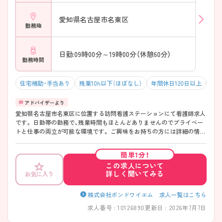
愛知県名古屋市名東区
勤務地
日勤:09時00分～19時00分（休憩60分）
勤務時間
住宅補助・手当あり
残業10h以下（ほぼなし）
年間休日120日以上
積
愛知県名古屋市名東区に位置する訪問看護ステーションにて看護師求人
です。 日勤帯の勤務で、残業時間もほとんどありませんのでプライベー
トと仕事の両立が可能な環境です。 ご興味をお持ちの方には詳細の情報
や面接のポイントをお伝えしますのでお気軽にお問い合わせくださいま
せ。
簡単1分！
この求人について
詳しく聞いてみる
お気に入り
株式会社ボンドワイエム 求人一覧はこちら
求人番号 : 10126890
更新日 : 2026年7月7日