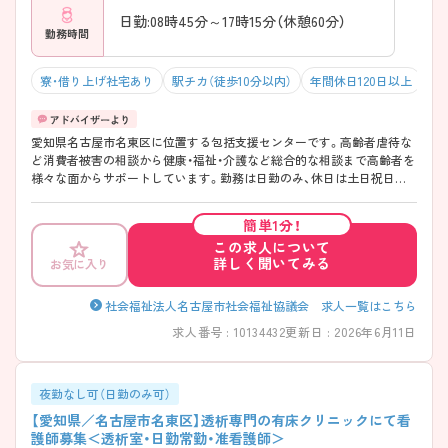
日勤:08時45分～17時15分（休憩60分）
勤務時間
寮・借り上げ社宅あり
駅チカ（徒歩10分以内）
年間休日120日以上
積
愛知県名古屋市名東区に位置する包括支援センターです。高齢者虐待な
ど消費者被害の相談から健康・福祉・介護など総合的な相談まで高齢者を
様々な面からサポートしています。勤務は日勤のみ、休日は土日祝日休
みの完全週休2日制なので予定が立てやすくワークライフバランスのと
りやすい環境です。ご興味ある方には、面接対策ポイントなど、さらに詳
簡単1分！
細をお話しいたしますのでお気軽にご相談ください。
この求人について
詳しく聞いてみる
お気に入り
社会福祉法人名古屋市社会福祉協議会 求人一覧はこちら
求人番号 : 10134432
更新日 : 2026年6月11日
夜勤なし可（日勤のみ可）
【愛知県／名古屋市名東区】透析専門の有床クリニックにて看
護師募集＜透析室・日勤常勤・准看護師＞