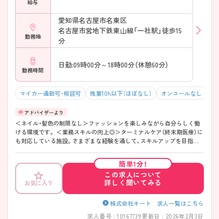
給与
愛知県名古屋市名東区
名古屋市営地下鉄東山線「一社駅」徒歩15
勤務地
分
日勤:09時00分～18時00分（休憩60分）
勤務時間
マイカー通勤可・相談可
残業10h以下（ほぼなし）
オンコールなし
積
＜ネイル・髪色の制限なし＞ファッションを楽しみながら自分らしく働
ける環境です。 ＜業務スキルの向上◎＞ターミナルケア（終末期医療）に
も対応している施設。さまざまな経験を通して、スキルアップを目指し
たい方にもおすすめです。 ＜夜勤なしの日勤業務＞安定した勤務時間で
仕事とプライベートのメリハリもつけやすいです。 ご興味のある方に
簡単1分！
は、面接対策ポイント等、さらに詳細をお話ししますのでお気軽にご相談
この求人について
ください。
詳しく聞いてみる
お気に入り
株式会社キート 求人一覧はこちら
求人番号 : 10167739
更新日 : 2026年2月3日