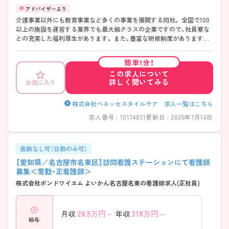
介護事業以外にも教育事業など多くの事業を展開する同社。 全国で100
以上の施設を運営する業界でも最大級クラスの企業ですので、社員寮な
どの充実した福利厚生があります。 また、豊富な研修制度がありますの
で、未経験の方も安心です。 ご興味ある方には、面接対策ポイントなど、
さらに詳細をお話しいたしますのでお気軽にご相談ください。
簡単1分！
この求人について
詳しく聞いてみる
お気に入り
株式会社ベネッセスタイルケア 求人一覧はこちら
求人番号 : 10174831
更新日 : 2026年7月16日
夜勤なし可（日勤のみ可）
【愛知県／名古屋市名東区】訪問看護ステーションにて看護師
募集＜常勤・正看護師＞
株式会社ボンドワイエム よいかん名古屋名東の看護師求人(正社員)
26.5
万円～
318
万円～
月収
年収
給与