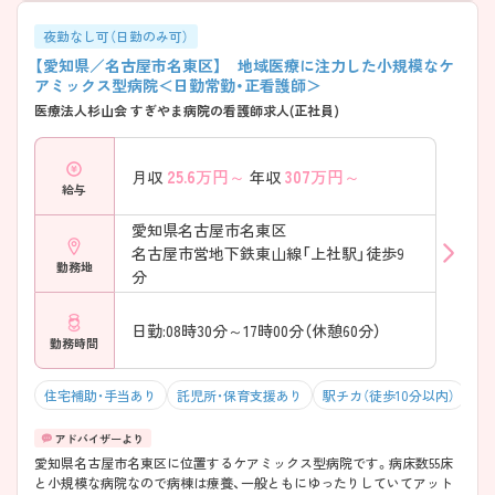
夜勤なし可（日勤のみ可）
【愛知県／名古屋市名東区】 地域医療に注力した小規模なケ
アミックス型病院＜日勤常勤・正看護師＞
医療法人杉山会 すぎやま病院の看護師求人(正社員)
25.6
万円～
307
万円～
月収
年収
給与
愛知県名古屋市名東区
名古屋市営地下鉄東山線「上社駅」徒歩9
勤務地
分
日勤:08時30分～17時00分（休憩60分）
勤務時間
住宅補助・手当あり
託児所・保育支援あり
駅チカ（徒歩10分以内）
マ
愛知県名古屋市名東区に位置するケアミックス型病院です。病床数55床
と小規模な病院なので病棟は療養、一般ともにゆったりしていてアット