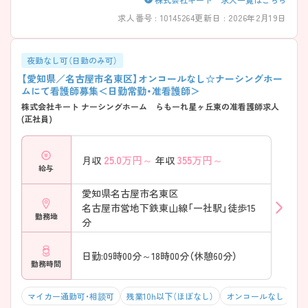
求人番号 : 10145264
更新日 : 2026年2月19日
夜勤なし可（日勤のみ可）
【愛知県／名古屋市名東区】オンコールなし☆ナーシングホー
ムにて看護師募集＜日勤常勤・准看護師＞
株式会社キート ナーシングホーム らもーれ星ヶ丘東の准看護師求人
(正社員)
25.0
万円～
355
万円～
月収
年収
給与
愛知県名古屋市名東区
名古屋市営地下鉄東山線「一社駅」徒歩15
勤務地
分
日勤:09時00分～18時00分（休憩60分）
勤務時間
マイカー通勤可・相談可
残業10h以下（ほぼなし）
オンコールなし
積