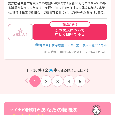
愛知県名古屋市名東区での看護師募集です！ 月給30万円でやりがいのあ
る職場となっております。 年間休日123日！土日祝のお休みに加え、残業
も月5時間程度で負担なくご就業可能性です。 ご興味のある方は、面接の
ポイントお伝えしますのでお気軽にお問い合わせください。
簡単1分！
この求人について
詳しく聞いてみる
お気に入り
株式会社在宅看護センター愛 求人一覧はこちら
求人番号 : 10192422
更新日 : 2026年1月14日
1 ~ 20件 (全
96
件
)
※非公開求人は除く
1
2
3
4
5
該当件数
条件を
検索する
クリア
件