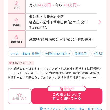
34.7
万円～
461
万円～
月収
年収
給与
愛知県名古屋市名東区
名古屋市営地下鉄東山線「星ケ丘(愛知)
勤務地
駅」徒歩11分
就業時間1:09時00分～18時00分（休憩60分）
勤務時間
マイカー通勤可・相談可
年間休日120日以上
積極採用中
4月入職可
東京都港区を本社とするソフィアメディ株式会社が運営する訪問看護ス
テーションです。ステーション近隣地域のご家庭・集合住宅等への訪問
看護サービスの提供をしております。 訪問看護の移動手段はスマートア
シスト、カーナビ等掲載された社用車を採用しており負担を極力軽減す
るなど全国的に取り組まれております。 休日は完全週休2日制（土日）な
簡単1分！
ので予定が立てやすく、年間休日は120日と多くワークライフバランスの
この求人について
とりやすい環境です。教育面ではレクチャーやOJT、実践の指導力、教
詳しく聞いてみる
お気に入り
育・研修マニュアルなど質が高く訪問看護未経験の方もしっかり学ぶこ
とができます。配属に関しましては応相談となっております。ご興味を
お持ちの方にはさらに詳細をお話しいたしますので、お気軽にご相談く
ソフィアメディ株式会社 求人一覧はこちら