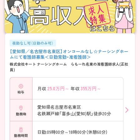
夜勤なし可（日勤のみ可）
【愛知県／名古屋市名東区】オンコールなし☆ナーシングホー
ムにて看護師募集＜日勤常勤・准看護師＞
株式会社キート ナーシングホーム らもーれ名東の准看護師求人(正社
員)
25.0
万円～
355
万円～
月収
年収
給与
愛知県名古屋市名東区
名鉄瀬戸線「喜多山(愛知)駅」徒歩20分
勤務地
日勤:09時00分～18時00分（休憩60分）
勤務時間