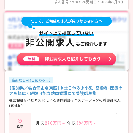
求人番号 : 9787324
更新日 : 2026年6月8日
夜勤なし可（日勤のみ可）
【愛知県／名古屋市名東区】♪土日休み♪小児・高齢者・医療ケ
アを幅広く経験可能な訪問看護にて看護師募集
株式会社リハピネス にじいろ訪問看護リハステーションの看護師求人
(正社員)
27.0
万円～
394
万円～
月収
年収
給与