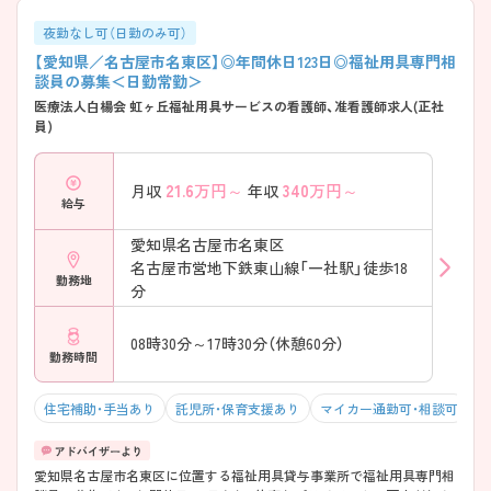
夜勤なし可（日勤のみ可）
【愛知県／名古屋市名東区】◎年間休日123日◎福祉用具専門相
談員の募集＜日勤常勤＞
医療法人白楊会 虹ヶ丘福祉用具サービスの看護師、准看護師求人(正社
員)
21.6
万円～
340
万円～
月収
年収
給与
愛知県名古屋市名東区
名古屋市営地下鉄東山線「一社駅」徒歩18
勤務地
分
08時30分～17時30分（休憩60分）
勤務時間
住宅補助・手当あり
託児所・保育支援あり
マイカー通勤可・相談可
年
愛知県名古屋市名東区に位置する福祉用具貸与事業所で福祉用具専門相