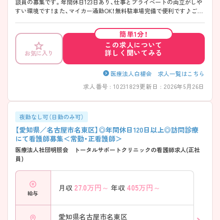
談員の募集です。年間休日123日あり、仕事とプライベートの両立がしや
すい環境です！また、マイカー通勤OK！無料駐車場完備で便利です♪ご興
味のある方はご面接のポイントお伝えしますのでご気軽にお問い合わせ
ください。
簡単1分！
この求人について
詳しく聞いてみる
お気に入り
医療法人白楊会 求人一覧はこちら
求人番号 : 10231829
更新日 : 2026年5月26日
夜勤なし可（日勤のみ可）
【愛知県／名古屋市名東区】◎年間休日120日以上◎訪問診療
にて看護師募集＜常勤・正看護師＞
医療法人社団明照会 トータルサポートクリニックの看護師求人(正社
員)
27.0
万円～
405
万円～
月収
年収
給与
愛知県名古屋市名東区