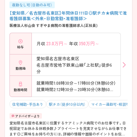
夜勤なし可（日勤のみ可）
【愛知県／名古屋市名東区】年間休日111日◎駅チカ★病院で准
看護師募集＜外来・日勤常勤・准看護師＞
医療法人杉山会 すぎやま病院の准看護師求人(正社員)
23.0
万円～
350
万円～
月収
年収
給与
愛知県名古屋市名東区
名古屋市営地下鉄東山線「上社駅」徒歩6
勤務地
分
就業時間1:08時30分～17時00分（休憩60分）
就業時間2:12時30分～20時30分（休憩60分）
勤務時間
住宅補助・手当あり
駅チカ（徒歩10分以内）
マイカー通勤可・相談可
愛知県名古屋市名東区に位置するケアミックス病院でのお仕事です。日
祝固定でお休み＆休暇多数♪プライベートを充実させながらお仕事でき
ます◎ご興味をお持ちの方には、詳細の情報や面接のポイントをお伝え