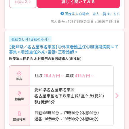
詳しく聞いてみる
お気に入り
医療法人白楊会 求人一覧はこちら
求人番号 : 10161380
更新日 : 2026年6月9日
夜勤なし可（日勤のみ可）
【愛知県／名古屋市名東区】◎外来看護主任◎回復期病院にて
募集＜看護主任外来・常勤・正看護師＞
医療法人桂名会 木村病院の看護師求人(正社員)
28.4
万円～
415
万円～
月収
年収
給与
愛知県名古屋市名東区
名古屋市営地下鉄東山線「星ケ丘(愛知)
勤務地
駅」徒歩8分
日勤:08時30分～17時30分（休憩60分）
遅番:10時00分～19時00分（休憩60分）
勤務時間