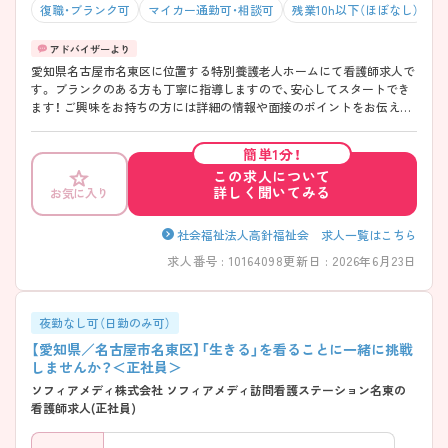
復職・ブランク可
マイカー通勤可・相談可
残業10h以下（ほぼなし）
愛知県名古屋市名東区に位置する特別養護老人ホームにて看護師求人で
す。 ブランクのある方も丁寧に指導しますので、安心してスタートでき
ます！ ご興味をお持ちの方には詳細の情報や面接のポイントをお伝えし
ますのでお気軽にお問い合わせくださいませ。
簡単1分！
この求人について
詳しく聞いてみる
お気に入り
社会福祉法人高針福祉会 求人一覧はこちら
求人番号 : 10164098
更新日 : 2026年6月23日
夜勤なし可（日勤のみ可）
【愛知県／名古屋市名東区】「生きる」を看ることに一緒に挑戦
しませんか？＜正社員＞
ソフィアメディ株式会社 ソフィアメディ訪問看護ステーション名東の
看護師求人(正社員)