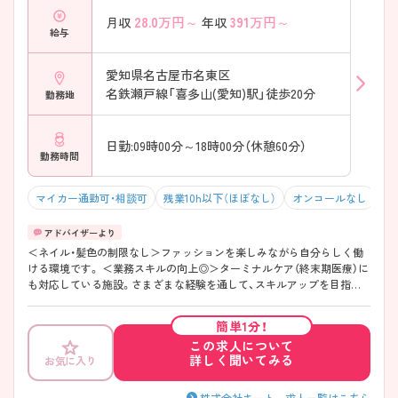
28.0
万円～
391
万円～
月収
年収
給与
愛知県名古屋市名東区
名鉄瀬戸線「喜多山(愛知)駅」徒歩20分
勤務地
日勤:09時00分～18時00分（休憩60分）
勤務時間
マイカー通勤可・相談可
残業10h以下（ほぼなし）
オンコールなし
積
＜ネイル・髪色の制限なし＞ファッションを楽しみながら自分らしく働
ける環境です。 ＜業務スキルの向上◎＞ターミナルケア（終末期医療）に
も対応している施設。さまざまな経験を通して、スキルアップを目指し
たい方にもおすすめです。 ＜夜勤なしの日勤業務＞安定した勤務時間で
仕事とプライベートのメリハリもつけやすいです。 ご興味のある方に
簡単1分！
は、面接対策ポイント等、さらに詳細をお話ししますのでお気軽にご相談
この求人について
ください。
詳しく聞いてみる
お気に入り
株式会社キート 求人一覧はこちら