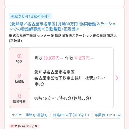
夜勤なし可（日勤のみ可）
【愛知県／名古屋市名東区】月給30万円！訪問看護ステーショ
ンでの看護師募集＜日勤常勤・正看護＞
株式会社在宅看護センター愛 職訪問看護ステーション愛の看護師求人
(正社員)
30.0
万円～
412
万円～
月収
年収
給与
愛知県名古屋市名東区
名古屋市営地下鉄東山線「一社駅」バス・
勤務地
車6分
08時45分～17時45分（休憩60分）
勤務時間
マイカー通勤可・相談可
残業10h以下（ほぼなし）
年間休日120日以上