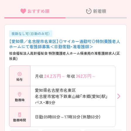
おすすめ順
新着順
フリーワード検索
夜勤なし可（日勤のみ可）
【愛知県／名古屋市名東区】◎マイカー通勤可◎特別養護老人
ホームにて看護師募集＜日勤常勤・准看護師＞
社会福祉法人高針福祉会 特別養護老人ホーム極楽苑の准看護師求人(正
社員)
24.2
万円～
362
万円～
月収
年収
給与
愛知県名古屋市名東区
名古屋市営地下鉄東山線「本郷(愛知)駅」
勤務地
バス・車9分
日勤:09時00分～17時30分（休憩60分）
勤務時間