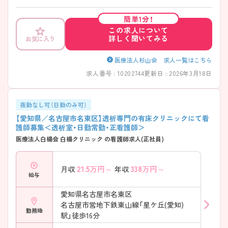
しますのでお気軽にお問い合わせください。
簡単1分！
この求人について
詳しく聞いてみる
お気に入り
医療法人杉山会 求人一覧はこちら
求人番号 : 10202744
更新日 : 2026年3月18日
夜勤なし可（日勤のみ可）
【愛知県／名古屋市名東区】透析専門の有床クリニックにて看
護師募集＜透析室・日勤常勤・正看護師＞
医療法人白楊会 白楊クリニック の看護師求人(正社員)
21.5
万円～
338
万円～
月収
年収
給与
愛知県名古屋市名東区
名古屋市営地下鉄東山線「星ケ丘(愛知)
勤務地
駅」徒歩16分