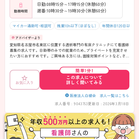
日勤:08時15分～17時15分（休憩60分）
遅番:10時30分～19時30分（休憩60分）
勤務時間
マイカー通勤可・相談可
残業10h以下（ほぼなし）
年間休日120日以上
愛知県名古屋市名東区に位置する透析専門の有床クリニックにて看護師
募集の求人です。 日勤帯のみでの就業のため、プライベートを充実させ
たい方におすすめです。 ご興味ある方には、面接対策ポイントなど、さら
に詳細をお話しいたしますのでお気軽にご相談ください。
簡単1分！
この求人について
詳しく聞いてみる
お気に入り
医療法人白楊会 求人一覧はこちら
求人番号 : 9043753
更新日 : 2026年3月18日