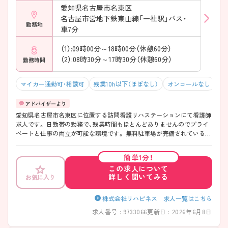
愛知県名古屋市名東区
名古屋市営地下鉄東山線「一社駅」バス・
勤務地
車7分
（1）:09時00分～18時00分（休憩60分）
（2）:08時30分～17時30分（休憩60分）
勤務時間
マイカー通勤可・相談可
残業10h以下（ほぼなし）
オンコールなし
積
愛知県名古屋市名東区に位置する訪問看護リハステーションにて看護師
求人です。 日勤帯の勤務で、残業時間もほとんどありませんのでプライ
ベートと仕事の両立が可能な環境です。 無料駐車場が完備されているの
で、ご自身のお車での通勤が可能です。 諸手当など、手厚い福利厚生が魅
力のひとつです。 ご興味をお持ちの方には詳細の情報や面接のポイント
簡単1分！
をお伝えしますのでお気軽にお問い合わせくださいませ。
この求人について
詳しく聞いてみる
お気に入り
株式会社リハピネス 求人一覧はこちら
求人番号 : 9733066
更新日 : 2026年6月8日