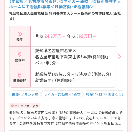
【愛知県／名古屋市名東区】◎マイカー通勤可◎特別養護老人
ホームにて看護師募集＜日勤常勤・正看護師＞
社会福祉法人高針福祉会 特別養護老人ホーム極楽苑の看護師求人(正社
員)
24.2
万円～
362
万円～
月収
年収
給与
愛知県名古屋市名東区
名古屋市営地下鉄東山線「本郷(愛知)駅」
勤務地
バス・車9分
就業時間1:09時00分～17時30分（休憩60分）
就業時間2:（休憩60分）
勤務時間
復職・ブランク可
マイカー通勤可・相談可
残業10h以下（ほぼなし）
愛知県名古屋市名東区に位置する特別養護老人ホームにて看護師求人で
す。 ブランクのある方も丁寧に指導しますので、安心してスタートでき
ます！ ご興味をお持ちの方には詳細の情報や面接のポイントをお伝えし
ますのでお気軽にお問い合わせくださいませ。