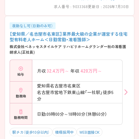
ださい。
求人番号 : 9033368
更新日 : 2026年7月30日
夜勤なし可（日勤のみ可）
【愛知県／名古屋市名東区】業界最大級の企業が運営する住宅
型有料老人ホーム＜日勤常勤・准看護師＞
株式会社ベネッセスタイルケア リハビリホームグランダ一社の准看護
師求人(正社員)
32.4
万円～
420
万円～
月収
年収
給与
愛知県名古屋市名東区
名古屋市営地下鉄東山線「一社駅」徒歩5
勤務地
分
日勤:09時00分～18時00分（休憩60分）
勤務時間
駅チカ（徒歩10分以内）
積極採用中
WEB面接OK