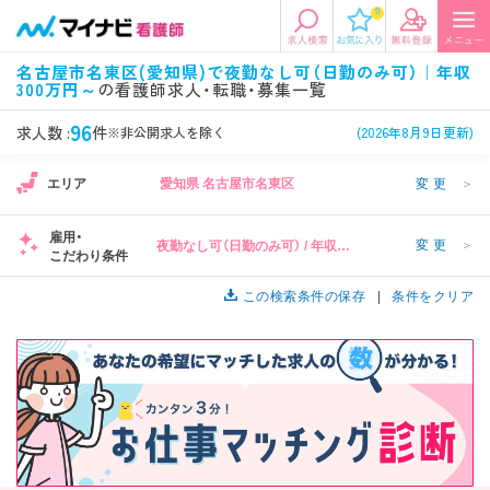
0
エリアから探す
希望の求人条件を選択
名古屋市名東区(愛知県)で夜勤なし可（日勤のみ可）｜年収
300万円～
の看護師求人・転職・募集一覧
エリアから探す
駅・路線から探す
条件項目の選択に戻る
96
求人数 :
件
※非公開求人を除く
(2026年8月9日更新)
北陸・信越
関東
資格
勤務形態
エリア
愛知県 名古屋市名東区
変更
＞
看護師、准看護師など
常勤、夜勤なし可など
雇用・
変更
＞
夜勤なし可（日勤のみ可） / 年収
東海
関西
こだわり条件
施設形態
担当業務
300万円～
病院、クリニック・診療所など
病棟、外来など
この検索条件の保存
条件をクリア
診察科目
こだわり条件
北海道・東北
中国・四国
美容外科、
未経験歓迎、
循環器内科など
土日祝休みなど
九州・沖縄
年収
雇用形態
年収500万円以上など
正社員、契約社員など