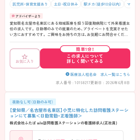
託児所・保育支援あり
土日・祝日休み
駅チカ（徒歩10分以内）
マイカ
愛知県名古屋市名東区にある地域医療を担う回復期病院にて外来看護主
任の求人です。 日勤帯のみでの就業のため、プライベートを充実させた
い方におすすめです。 ご興味をお持ちの方は、お気軽にお問合せくださ
い。
簡単1分！
この求人について
詳しく聞いてみる
お気に入り
医療法人桂名会 求人一覧はこちら
求人番号 : 10158217
更新日 : 2026年6月8日
夜勤なし可（日勤のみ可）
【愛知県／名古屋市名東区】小児に特化した訪問看護ステーシ
ョンにて募集＜日勤常勤・正看護師＞
株式会社ふたば aile訪問看護ステーションの看護師求人(正社員)