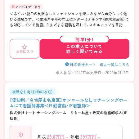
＜ネイル・髪色の制限なし＞ファッションを楽しみながら自分らしく働
ける環境です。 ＜業務スキルの向上◎＞ターミナルケア（終末期医療）に
も対応している施設。さまざまな経験を通して、スキルアップを目指し
たい方にもおすすめです。 ＜夜勤なしの日勤業務＞安定した勤務時間で
仕事とプライベートのメリハリもつけやすいです。 ご興味のある方に
簡単1分！
は、面接対策ポイント等、さらに詳細をお話ししますのでお気軽にご相談
この求人について
ください。
詳しく聞いてみる
お気に入り
株式会社キート 求人一覧はこちら
求人番号 : 10167744
更新日 : 2026年2月3日
夜勤なし可（日勤のみ可）
【愛知県／名古屋市名東区】オンコールなし☆ナーシングホー
ムにて看護師募集＜日勤常勤・正看護師＞
株式会社キート ナーシングホーム らもーれ星ヶ丘東の看護師求人(正
社員)
28.0
万円～
391
万円～
月収
年収