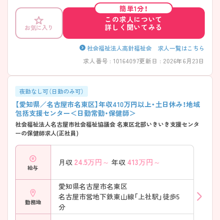
簡単1分！
この求人について
詳しく聞いてみる
お気に入り
社会福祉法人高針福祉会 求人一覧はこちら
求人番号 : 10164097
更新日 : 2026年6月23日
夜勤なし可（日勤のみ可）
【愛知県／名古屋市名東区】年収410万円以上・土日休み！地域
包括支援センター＜日勤常勤・保健師＞
社会福祉法人名古屋市社会福祉協議会 名東区北部いきいき支援センタ
ーの保健師求人(正社員)
24.5
万円～
413
万円～
月収
年収
給与
愛知県名古屋市名東区
名古屋市営地下鉄東山線「上社駅」徒歩5
勤務地
分