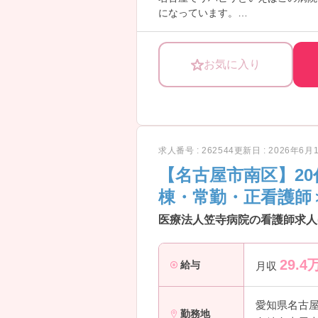
・多職種・専門医から学べる環境
になっています。
→ 基礎からしっかり成長できます
最寄駅から徒歩5分、マイカー通勤
境です。
リハビリにご興味のある方には、さ
お気に入り
求人番号 : 262544
更新日 : 2026年6月
【名古屋市南区】20
棟・常勤・正看護師
医療法人笠寺病院の看護師求人(
29.4
給与
月収
愛知県名古
勤務地