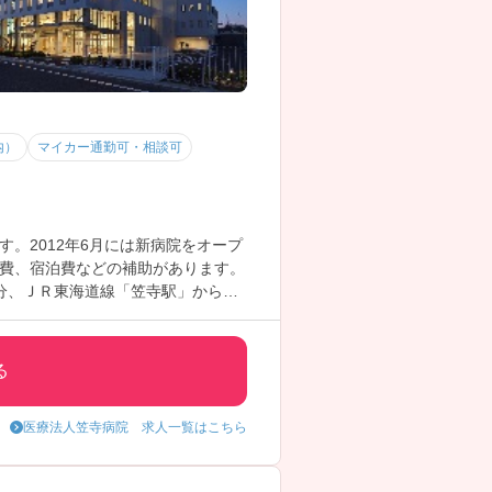
内）
マイカー通勤可・相談可
。2012年6月には新病院をオープ
費、宿泊費などの補助があります。
分、ＪＲ東海道線「笠寺駅」からも
にされており、看護師さんが長く勤め
定着しないから、育休や産休、勤務
中の方も非常に働きやすい環境が整
る
にご相談ください。
医療法人笠寺病院 求人一覧はこちら