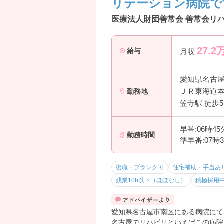
リテーション病院で
■ 心も体もトータルに支える医療
―――――――――――――――
医療法人財団善常会 善常会リ
幅広い診療体制が魅力です。
・精神科＋内科・整形外科・歯科を
27.2
・院内検査でスムーズな医療提供が
給与
月収
・多職種が連携し多角的にケア
→ 心身両面に関わるやりがいがあ
愛知県名古
―――――――――――――――
ＪＲ東海道本
勤務地
■ 急性期～療養までしっかり経験
―――――――――――――――
笠寺駅 徒歩
段階的にスキルを身につけられます
・急性期から慢性期まで対応可能な
早番:06時4
・症状に応じた入院受け入れ体制
勤務時間
準早番:07時
・高齢者や身体合併症にも対応
→ 幅広い経験が積める環境です
―――――――――――――――
復職・ブランク可
住宅補助・手当あ
■ 未経験でも安心の教育サポート
残業10h以下（ほぼなし）
積極採用
―――――――――――――――
学びやすい環境が整っています。
・入職後は研修＋現場フォローあり
愛知県名古屋市南区にある病院にて
・外部研修の参加支援あり
名古屋でリハビリといえばこの病院