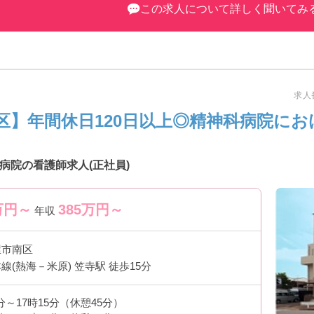
この求人について詳しく聞いてみ
る勤務体制
が整っています。
を選択可能
用
を敷いています
求人番
すい環境です
区】年間休日120日以上◎精神科病院にお
ート
切にしています。
病院の看護師求人(正社員)
しやすい体制
研修を実施
万円～
385
万円～
年収
ップアップできます
屋市南区
ます
線(熱海－米原) 笠寺駅 徒歩15分
す。
しています
5分～17時15分（休憩45分）
た看護が可能