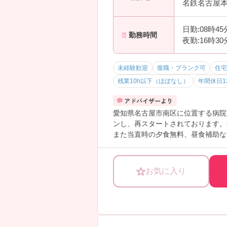
名鉄名古屋本
日勤:08時4
勤務時間
夜勤:16時3
未経験歓迎
復職・ブランク可
住宅
残業10h以下（ほぼなし）
年間休日1
愛知県名古屋市南区に位置する病院
ンし、再スタートされております。
また当直時の夕食無料、昼食補助な
徒歩8分、2線利用可能で通勤に便
やすい環境にしていきたいとの思い
時間の調整などを行い、ワークライ
お気に入り
っております。ご興味をお持ちの方