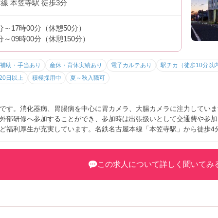
線 本笠寺駅 徒歩3分
5分～17時00分（休憩50分）
0分～09時00分（休憩150分）
補助・手当あり
産休・育休実績あり
電子カルテあり
駅チカ（徒歩10分以
20日以上
積極採用中
夏～秋入職可
です。消化器病、胃腸病を中心に胃カメラ、大腸カメラに注力しています
外部研修へ参加することができ、参加時は出張扱いとして交通費や参加
ど福利厚生が充実しています。名鉄名古屋本線「本笠寺駅」から徒歩4
利です。看護部長様がワークライフバランスが取れる環境を非常に大切
の中、妊娠される看護師さんのことも考えて採用していかないと、人は
フバランスの取れる環境を作っていきたいとおっしゃっており、子育て
この求人について詳しく聞いてみ
には面接対策ポイントなど、さらに詳細をお話いたしますので、お気軽