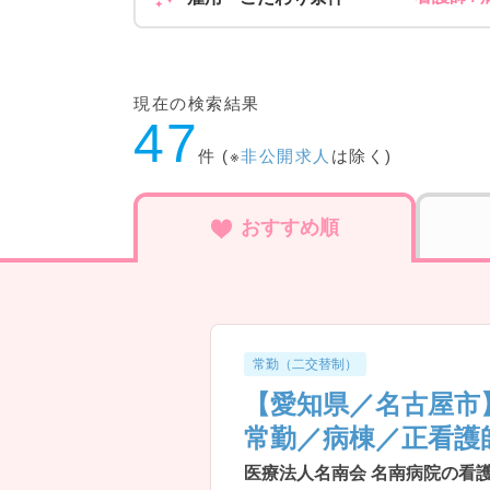
現在の検索結果
47
件 (※
非公開求人
は除く)
おすすめ順
常勤（二交替制）
【愛知県／名古屋市
常勤／病棟／正看護
医療法人名南会 名南病院の看護