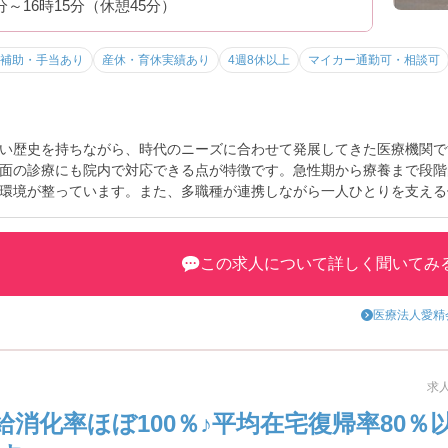
5分～16時15分（休憩45分）
きます
つけたい方におすすめです
補助・手当あり
産休・育休実績あり
4週8休以上
マイカー通勤可・相談可
す
る法人です。
内で展開
い歴史を持ちながら、時代のニーズに合わせて発展してきた医療機関で
可能
面の診療にも院内で対応できる点が特徴です。急性期から療養まで段階
を大切にしています
環境が整っています。また、多職種が連携しながら一人ひとりを支える
しながら働けます
おすすめです。働き方も「年間休日124日」とお休みが多く、無理なく
ポイントなど、さらに詳細をご案内しますのでお気軽にご相談ください
この求人について詳しく聞いてみ
医療法人愛精
ます。
トも充実
にくい
求人
消化率ほぼ100％♪平均在宅復帰率80
ので安心の環境です