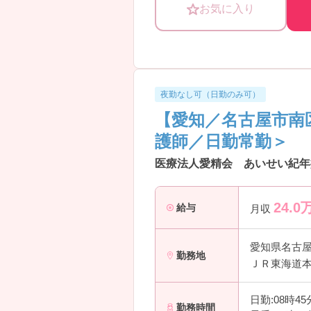
―――――――――――――――
お気に入り
■ ライフスタイルに合わせて働け
―――――――――――――――
「続けやすさ」を大切にした働き方
・二交代制／三交代制から勤務形態
・一カ月単位の変形労働時間制を採
・夜勤は休憩時間を確保したシフト
夜勤なし可（日勤のみ可）
→ 生活リズムを考えながら働きや
【愛知／名古屋市南
―――――――――――――――
■ 一人に頼らない、安心の教育サポ
護師／日勤常勤＞
―――――――――――――――
段階的な成長を前提とした育成を大
医療法人愛精会 あいせい紀年
・プリセプター制度を導入し、相談
・配属前後の研修、定期的な時間内
24.0
・夜勤はシャドー勤務からスタート
給与
月収
→ 経験に合わせて、無理なくステ
―――――――――――――――
愛知県名古
■ 急性期医療の現場で実践力を磨け
勤務地
ＪＲ東海道本
―――――――――――――――
地域の中核を担う病院機能がありま
・内科系を中心とした一般病棟を有
日勤:08時4
勤務時間
・急性期から次の療養段階を意識し