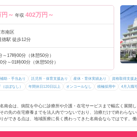
万円～
402
万円～
年収
屋市南区
道徳駅 徒歩12分
0分～17時00分（休憩50分）
30分～01時00分（休憩50分）
補助・手当あり
託児所・保育支援あり
産休・育休実績あり
資格取得支援
下（ほぼなし）
年間休日120日以上
オンコールなし
積極採用中
4月入職
名南会は、病院を中心に診療所や介護・在宅サービスまで幅広く展開し
その先の在宅療養までを法人内でつないでおり、治療だけで終わらない
りができる点は、地域医療に長く携わってきた名南会ならではです。働
0日以上／託児あり／病児保育／学童ありなど福利厚生抜群＆子育てとの