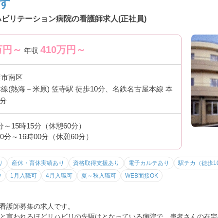
す
ハビリテーション病院の看護師求人(正社員)
併設
万円～
410
万円～
可能
年収
ります
屋市南区
線(熱海－米原) 笠寺駅 徒歩10分、名鉄名古屋本線 本
5分
。
病棟
5分～15時15分（休憩60分）
30分～16時00分（休憩60分）
り
産休・育休実績あり
資格取得支援あり
電子カルテあり
駅チカ（徒歩1
中
1月入職可
4月入職可
夏～秋入職可
WEB面接OK
看護師募集の求人です。
と言われるほどリハビリの先駆けとなっている病院で、患者さんの在宅