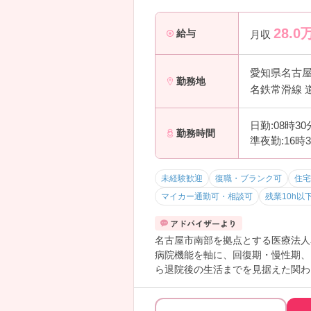
28.0
給与
月収
愛知県名古
勤務地
名鉄常滑線 
日勤:08時3
勤務時間
準夜勤:16時
未経験歓迎
復職・ブランク可
住宅
マイカー通勤可・相談可
残業10h以
名古屋市南部を拠点とする医療法人
病院機能を軸に、回復期・慢性期、
ら退院後の生活までを見据えた関わ
着型の医療法人です！年間休日12