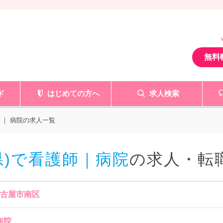
無料
ド
はじめての方へ
求人検索
 ｜ 病院の求人一覧
県)で看護師｜病院
の求人・転
名古屋市南区
 病院