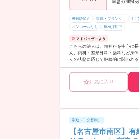
早番:07時4
・多職種との連携を日常的に経験で
→ 現場での判断力・対応力を身に
―――――――――――――――
未経験歓迎
復職・ブランク可
住宅
■ 法人全体で地域医療を支えていま
オンコールなし
積極採用中
―――――――――――――――
医療と介護を横断した関わりができ
・病院、在宅、介護サービスを法人
こちらの法人は、精神科を中心に長
・退院後の生活まで見据えた連携が
ん、内科・整形外科・歯科など身体
・地域住民の暮らしに寄り添う医療
んの状態に応じて継続的に関われる
→ 「地域に根ざした医療」を実感
く幅広い知識を身につけたい方にも
す。ご興味のある方には、面接対策
お気に入り
―――――――――――――――
■ しっかり休めて無理なく働ける♪
―――――――――――――――
働きやすさをしっかり大切にしてい
・「年間休日124日」でプライベー
・会議は時間内実施で残業が発生し
常勤（二交替制）
・日勤帯のみの勤務でOK
【名古屋市南区】有給
→ 体への負担を考えながら働ける
―――――――――――――――