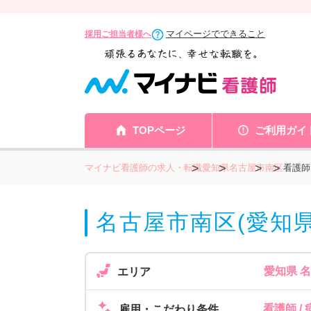
マイページでできること
採用ご担当者様へ
TOPページ
ご利用ガイ
マイナビ看護師の求人・転職
愛知県
名古屋市
南区
看護師
名古屋市南区(愛知
愛知県 
エリア
看護師 /
雇用・こだわり条件