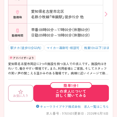
愛知県名古屋市北区
名鉄小牧線「味鋺駅」徒歩15分 他
勤務地
早番:08時00分～17時00分（休憩60分）
日勤:09時00分～18時00分（休憩60分）
勤務時間
駅チカ（徒歩10分以内）
マイカー通勤可・相談可
残業10h以下（ほぼなし
愛知県名古屋市周辺に3つの施設を持つ法人での求人です。 施設内はき
れいで、働きやすい環境です。また、利用者様とご家族、そしてスタッフ
の笑い声の聞こえる温かみのある職場です。 病棟に近いイメージで勤務
できますし、周りにスタッフがいらっしゃる状況で訪問看護の業務がで
きるため将来、訪問看護での勤務を考えていらっしゃる方には、ワンステ
簡単1分！
ップとしておすすめです。 ご興味をお持ちの方は、お気軽にご相談くだ
この求人について
さい。
詳しく聞いてみる
お気に入り
キョーワライブケア株式会社 求人一覧はこちら
求人番号 : 9760605
更新日 : 2026年6月16日