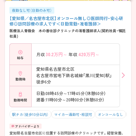
夜勤なし可（日勤のみ可）
【愛知県／名古屋市北区】オンコール無し◎医師同行・安心研
修◎訪問診療の求人です＜日勤常勤・准看護師＞
医療法人青嶺会 木の香往診クリニックの准看護師求人(契約社員・嘱託
社員)
30.2
万円～
420
万円～
月収
年収
給与
愛知県名古屋市北区
名古屋市営地下鉄名城線「黒川(愛知)駅」
勤務地
徒歩6分
日勤:08時45分～17時45分（休憩60分）
遅番:11時00分～20時00分（休憩60分）
勤務時間
駅チカ（徒歩10分以内）
マイカー通勤可・相談可
オンコールなし
積極
愛知県名古屋市北区に位置する訪問診療のクリニックです。経管栄養、