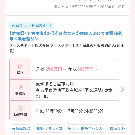
求人番号 : 9775295
更新日 : 2026年6月23日
夜勤なし可（日勤のみ可）
【愛知県/名古屋市北区】◎日勤のみ◎訪問入浴にて看護師募
集＜准看護師＞
アースサポート株式会社 アースサポート名古屋北の准看護師求人(正社
員)
25.6
万円～
308
万円～
月収
年収
給与
愛知県名古屋市北区
名古屋市営地下鉄名城線「平安通駅」徒歩
勤務地
2分 他
日勤:08時30分～17時30分（休憩60分）
勤務時間
未経験歓迎
復職・ブランク可
駅チカ（徒歩10分以内）
積極採用中