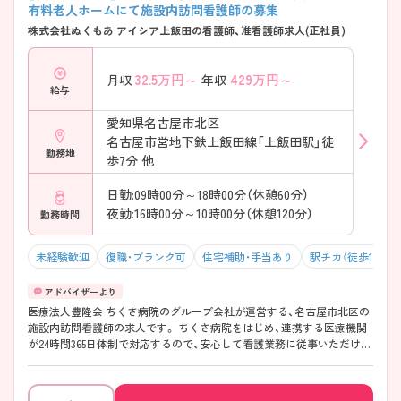
有料老人ホームにて施設内訪問看護師の募集
株式会社ぬくもあ アイシア上飯田の看護師、准看護師求人(正社員)
32.5
万円～
429
万円～
月収
年収
給与
愛知県名古屋市北区
名古屋市営地下鉄上飯田線「上飯田駅」徒
勤務地
歩7分 他
日勤:09時00分～18時00分（休憩60分）
夜勤:16時00分～10時00分（休憩120分）
勤務時間
未経験歓迎
復職・ブランク可
住宅補助・手当あり
駅チカ（徒歩10分以
医療法人豊隆会 ちくさ病院のグループ会社が運営する、名古屋市北区の
施設内訪問看護師の求人です。 ちくさ病院をはじめ、連携する医療機関
が24時間365日体制で対応するので、安心して看護業務に従事いただけま
す。訪問看護業務ではありますが、正看護師・准看護師問わず挑戦可能
で、訪問看護未経験でも年200開催程度の研修があり積極的に学べる環
境が整っております。看護師・介護職などの「横の連携の強さ」を強みと