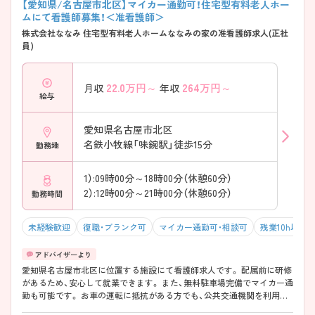
【愛知県/名古屋市北区】マイカー通勤可！住宅型有料老人ホー
ムにて看護師募集！＜准看護師＞
株式会社ななみ 住宅型有料老人ホームななみの家の准看護師求人(正社
員)
22.0
万円～
264
万円～
月収
年収
給与
愛知県名古屋市北区
名鉄小牧線「味鋺駅」徒歩15分
勤務地
1）:09時00分～18時00分（休憩60分）
2）:12時00分～21時00分（休憩60分）
勤務時間
未経験歓迎
復職・ブランク可
マイカー通勤可・相談可
残業10h以下
愛知県名古屋市北区に位置する施設にて看護師求人です。 配属前に研修
があるため、安心して就業できます。 また、無料駐車場完備でマイカー通
勤も可能です。 お車の運転に抵抗がある方でも、公共交通機関を利用し
てご通勤いただけます。ご興味をお持ちの方には、詳細の情報や面接の