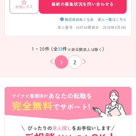
しており、大きな病院と比較しても小規模の人数体制なのでスタッフ同
最新の募集状況を問い合わせる
お気に入り
士のつながりが深いのも特徴です。 また、残業は少なく、諸手当や福利厚
生などが多数あり、産休育休の実績も豊富なことから長期的な就業が可
能です。 ご興味をお持ちの方には、詳細の情報や面接のポイントをお伝
株式会社ぬくもあ 求人一覧はこちら
えしますのでお気軽にお問い合わせください。
求人番号 : 568164
更新日 : 2026年8月4日
1 ~ 20件 (全
33
件
)
※非公開求人は除く
1
2
該当件数
条件を
検索する
クリア
件