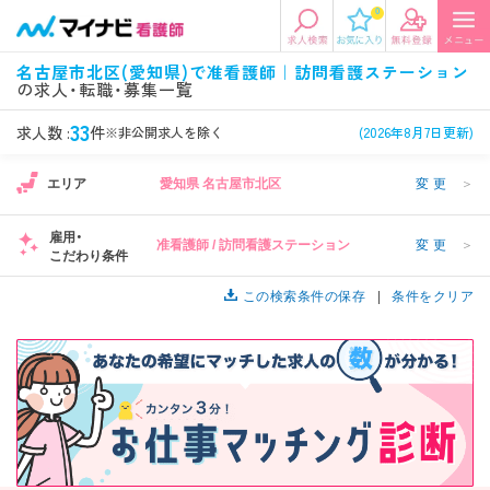
0
エリアから探す
希望の求人条件を選択
名古屋市北区(愛知県)で准看護師｜訪問看護ステーション
の求人・転職・募集一覧
エリアから探す
駅・路線から探す
条件項目の選択に戻る
33
求人数 :
件
※非公開求人を除く
(2026年8月7日更新)
北陸・信越
関東
資格
勤務形態
1
エリア
愛知県 名古屋市北区
変更
＞
看護師、准看護師など
常勤、夜勤なし可など
雇用・
准看護師 / 訪問看護ステーション
変更
＞
東海
関西
こだわり条件
施設形態
担当業務
1
病院、クリニック・診療所など
病棟、外来など
この検索条件の保存
条件をクリア
診察科目
こだわり条件
北海道・東北
中国・四国
美容外科、
未経験歓迎、
循環器内科など
土日祝休みなど
九州・沖縄
年収
雇用形態
年収500万円以上など
正社員、契約社員など