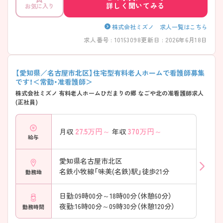
詳しく聞いてみる
お気に入り
株式会社ミズノ 求人一覧はこちら
求人番号 : 10153098
更新日 : 2026年6月18日
【愛知県／名古屋市北区】住宅型有料老人ホームで看護師募集
です！＜常勤・准看護師＞
株式会社ミズノ 有料老人ホームひだまりの郷 なごや北の准看護師求人
(正社員)
27.5
万円～
370
万円～
月収
年収
給与
愛知県名古屋市北区
名鉄小牧線「味美(名鉄)駅」徒歩21分
勤務地
日勤:09時00分～18時00分（休憩60分）
夜勤:16時00分～09時30分（休憩120分）
勤務時間