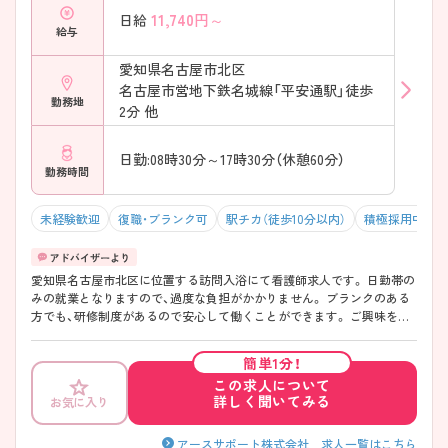
11,740
円～
日給
給与
愛知県名古屋市北区
名古屋市営地下鉄名城線「平安通駅」徒歩
勤務地
2分 他
日勤:08時30分～17時30分（休憩60分）
勤務時間
未経験歓迎
復職・ブランク可
駅チカ（徒歩10分以内）
積極採用中
愛知県名古屋市北区に位置する訪問入浴にて看護師求人です。 日勤帯の
みの就業となりますので、過度な負担がかかりません。 ブランクのある
方でも、研修制度があるので安心して働くことができます。 ご興味をお
持ちの方には詳細の情報や面接のポイントをお伝えしますのでお気軽に
お問い合わせくださいませ。
簡単1分！
この求人について
詳しく聞いてみる
お気に入り
アースサポート株式会社 求人一覧はこちら