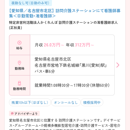
夜勤なし可（日勤のみ可）
【愛知県／名古屋市北区】 訪問介護ステーションにて看護師募
集＜日勤常勤・准看護師＞
特定非営利活動法人かくれんぼ 訪問介護ステーションの准看護師求人
(正社員)
26.0
万円～
312
万円～
月収
年収
給与
愛知県名古屋市北区
名古屋市営地下鉄名城線「黒川(愛知)駅」
勤務地
バス・車6分
就業時間1:08時30分～17時30分（休憩60分）
勤務時間
残業10h以下（ほぼなし）
オンコールなし
積極採用中
愛知県名古屋市北区に位置する 訪問介護ステーションです。デイサービ
ス・グループホーム・小規模多機能型居宅介護・訪問介護サービス・居宅介