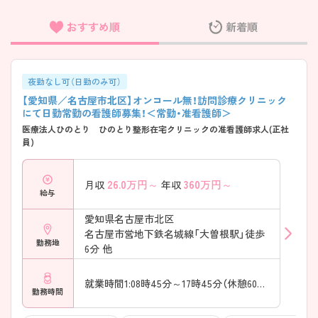
おすすめ順
新着順
フリーワード検索
夜勤なし可（日勤のみ可）
【愛知県／名古屋市北区】オンコール無！訪問診療クリニック
にて日勤常勤の看護師募集！＜常勤・准看護師＞
医療法人ひのとり ひのとり整形在宅クリニックの准看護師求人(正社
員)
26.0
万円～
360
万円～
月収
年収
給与
愛知県名古屋市北区
名古屋市営地下鉄名城線「大曽根駅」徒歩
勤務地
6分 他
就業時間1:08時45分～17時45分（休憩60分）
勤務時間