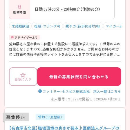
日勤:07時00分～20時00分（休憩60分）
勤務時間
未経験歓迎
復職・ブランク可
駅チカ（徒歩10分以内）
マイカー通勤可
愛知県名古屋市北区に位置する施設にて看護師求人です。 日勤帯のみの
就業となりますので、過度な負担がかかりません。 ご興味をお持ちの方
には詳細の情報や面接のポイントをお伝えしますのでお気軽にお問い合
わせくださいませ。
最新の募集状況を問い合わせる
お気に入り
ファミリー・ホスピス株式会社 求人一覧はこちら
求人番号 : 9032372
更新日 : 2026年4月28日
募集停止
常勤（二交替制）
【名古屋市北区】職場環境の良さが強み♪医療法人グループの