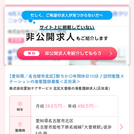
【愛知県／名古屋市北区】駅ちか◎年間休日113日♪訪問看護ス
テーションの准看護師募集＜正社員＞
株式会社愛知ケアサービス 北区大曽根の准看護師求人(正社員)
28.0
万円～
450
万円～
月収
年収
給与
愛知県名古屋市北区
名古屋市営地下鉄名城線「大曽根駅」徒歩
勤務地
5分 他