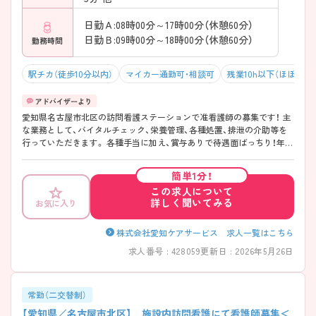
日勤Ａ:08時00分～17時00分（休憩60分）
日勤Ｂ:09時00分～18時00分（休憩60分）
勤務時間
駅チカ（徒歩10分以内）
マイカー通勤可・相談可
残業10h以下（ほぼなし
愛知県名古屋市北区の訪問看護ステーションで准看護師の募集です！ 主
な業務として、バイタルチェック、栄養管理、各種処置、排泄の介助等を
行っていただきます。 各種手当に加え、賞与ありで待遇面ばっちり！年収
500万円を目指すことも可能です◎また、退職金制度ありで安心して長く
働きやすい環境が整っています！駅から徒歩5分と好立地で通勤しやすい
簡単1分！
職場なのもうれしいポイント♪ご興味のある方は面接ポイントをお伝え
この求人について
しますので、お気軽にご連絡ください！
詳しく聞いてみる
お気に入り
株式会社愛知ケアサービス 求人一覧はこちら
求人番号 : 428059
更新日 : 2026年5月26日
常勤（二交替制）
【愛知県／名古屋市北区】 施設内訪問看護にて看護師募集＜