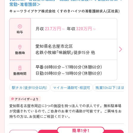
常勤・准看護師＞
キョーワライブケア株式会社 くすのきハイツの准看護師求人(正社員)
23.7
万円～
320
万円～
月収
年収
給与
愛知県名古屋市北区
名鉄小牧線「味鋺駅」徒歩15分 他
勤務地
早番:08時00分～17時00分（休憩60分）
日勤:09時00分～18時00分（休憩60分）
勤務時間
駅チカ（徒歩10分以内）
マイカー通勤可・相談可
残業10h以下（ほぼなし
愛知県名古屋市周辺に3つの施設を持つ法人での求人です。 無料駐車場
が完備されているので、ご自身のお車での通勤が可能です。 ご興味をお
持ちの方は、お気軽にご相談ください。
簡単1分！