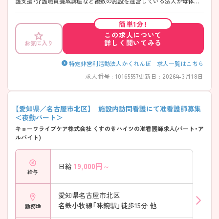
護支援・介護職員養成講座など複数の施設を運営している法人が母体と
なっているので、基盤もしっかりしております。 興味のある方はお気軽
にお問い合わせください。
簡単1分！
この求人について
詳しく聞いてみる
お気に入り
特定非営利活動法人かくれんぼ 求人一覧はこちら
求人番号 : 10165557
更新日 : 2026年3月18日
【愛知県／名古屋市北区】 施設内訪問看護にて准看護師募集
＜夜勤パート＞
キョーワライブケア株式会社 くすのきハイツの准看護師求人(パート・ア
ルバイト)
19,000
円～
日給
給与
愛知県名古屋市北区
名鉄小牧線「味鋺駅」徒歩15分 他
勤務地