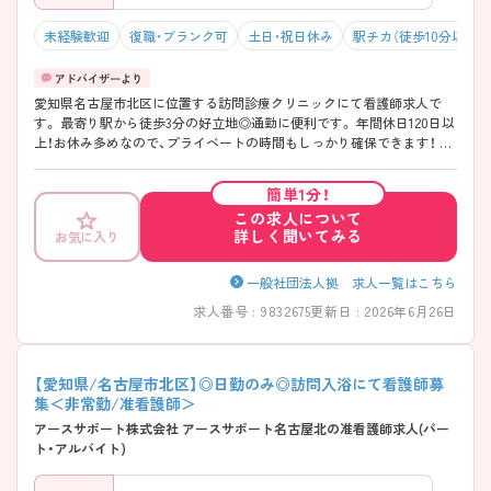
未経験歓迎
復職・ブランク可
土日・祝日休み
駅チカ（徒歩10分以内）
愛知県名古屋市北区に位置する訪問診療クリニックにて看護師求人で
す。 最寄り駅から徒歩3分の好立地◎通勤に便利です。 年間休日120日以
上！お休み多めなので、プライベートの時間もしっかり確保できます！ ご
興味をお持ちの方には詳細の情報や面接のポイントをお伝えしますので
お気軽にお問い合わせくださいませ。
簡単1分！
この求人について
詳しく聞いてみる
お気に入り
一般社団法人拠 求人一覧はこちら
求人番号 : 9832675
更新日 : 2026年6月26日
【愛知県/名古屋市北区】◎日勤のみ◎訪問入浴にて看護師募
集＜非常勤/准看護師＞
アースサポート株式会社 アースサポート名古屋北の准看護師求人(パー
ト・アルバイト)