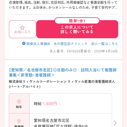
点滴管理、採血、注射、吸引、往診対応、外用薬確認など看護全般を行って
いただきます。 土日休み、かつオンコールなしのため、子育て世代やプラ
イベートを重視しながら在宅を行いたい方におすすめです。在宅未経験
の方の採用実績もあり、手厚くフォローしてくださる職場環境ですので、
簡単1分！
ご興味のある方はお気軽にお問い合わせ下さい。
この求人について
詳しく聞いてみる
お気に入り
医療法人青嶺会 木の香往診クリニック 求人一覧はこちら
求人番号 : 9876628
更新日 : 2026年4月24日
【愛知県／名古屋市北区】◎日勤のみ◎ 訪問入浴にて看護師
募集＜非常勤・准看護師＞
株式会社リィヴァルコーポレーション リィヴァル若葉の准看護師求人
(パート・アルバイト)
1,600
円～
時給
給与
愛知県名古屋市北区
名鉄瀬戸線「尼ケ坂駅」徒歩6分
勤務地