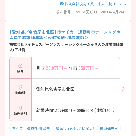
株式会社浚洗工業 求人一覧はこちら
求人番号 : 659652
更新日 : 2026年4月24日
【愛知県／名古屋市北区】◎マイカー通勤可◎ナーシングホー
ムにて看護師募集＜夜勤常勤・准看護師＞
株式会社ライチェスパーソンズ ナーシングホームかりんの准看護師求
人(正社員)
26.0
万円～
350
万円～
月収
年収
給与
愛知県名古屋市北区
勤務地
就業時間1:17時00分～09時00分（休憩120分）
勤務時間
マイカー通勤可・相談可
残業10h以下（ほぼなし）
積極採用中