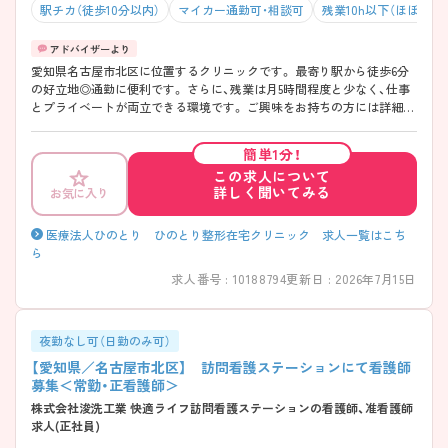
駅チカ（徒歩10分以内）
マイカー通勤可・相談可
残業10h以下（ほぼなし
愛知県名古屋市北区に位置するクリニックです。 最寄り駅から徒歩6分
の好立地◎通勤に便利です。 さらに、残業は月5時間程度と少なく、仕事
とプライベートが両立できる環境です。 ご興味をお持ちの方には詳細の
情報や面接のポイントをお伝えしますのでお気軽にお問い合わせくださ
いませ。
簡単1分！
この求人について
詳しく聞いてみる
お気に入り
医療法人ひのとり ひのとり整形在宅クリニック 求人一覧はこち
ら
求人番号 : 10188794
更新日 : 2026年7月15日
夜勤なし可（日勤のみ可）
【愛知県／名古屋市北区】 訪問看護ステーションにて看護師
募集＜常勤・正看護師＞
株式会社浚洗工業 快適ライフ訪問看護ステーションの看護師、准看護師
求人(正社員)