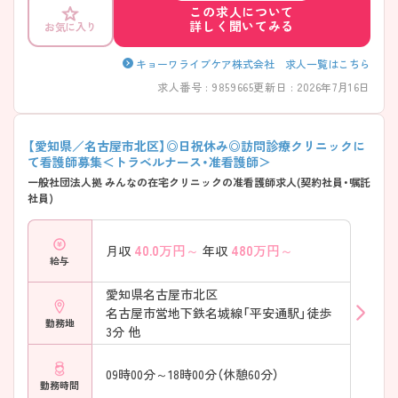
この求人について
詳しく聞いてみる
お気に入り
キョーワライブケア株式会社 求人一覧はこちら
求人番号 : 9859665
更新日 : 2026年7月16日
【愛知県／名古屋市北区】◎日祝休み◎訪問診療クリニックに
て看護師募集＜トラベルナース・准看護師＞
一般社団法人拠 みんなの在宅クリニックの准看護師求人(契約社員・嘱託
社員)
40.0
万円～
480
万円～
月収
年収
給与
愛知県名古屋市北区
名古屋市営地下鉄名城線「平安通駅」徒歩
勤務地
3分 他
09時00分～18時00分（休憩60分）
勤務時間