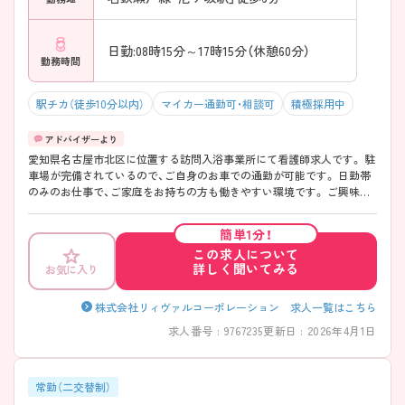
日勤:08時15分～17時15分（休憩60分）
勤務時間
駅チカ（徒歩10分以内）
マイカー通勤可・相談可
積極採用中
愛知県名古屋市北区に位置する訪問入浴事業所にて看護師求人です。 駐
車場が完備されているので、ご自身のお車での通勤が可能です。 日勤帯
のみのお仕事で、ご家庭をお持ちの方も働きやすい環境です。 ご興味を
お持ちの方には詳細の情報や面接のポイントをお伝えしますのでお気軽
にお問い合わせくださいませ。
簡単1分！
この求人について
詳しく聞いてみる
お気に入り
株式会社リィヴァルコーポレーション 求人一覧はこちら
求人番号 : 9767235
更新日 : 2026年4月1日
常勤（二交替制）