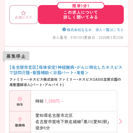
ポイントをお伝えしますのでお気軽にお問い合わせください。
簡単1分！
この求人について
詳しく聞いてみる
お気に入り
株式会社ななみ 求人一覧はこちら
求人番号 : 9761392
更新日 : 2026年3月23日
募集停止
【名古屋市北区】母体安定！神経難病・がんに特化したホスピス
で訪問介護・看護補助＜日勤パート・准看＞
ファミリー・ホスピス株式会社 ファミリー・ホスピスOASIS志賀公園の
准看護師求人(パート・アルバイト)
1,250
円～
時給
給与
愛知県名古屋市北区
名古屋市営地下鉄名城線「黒川(愛知)駅」
勤務地
徒歩9分