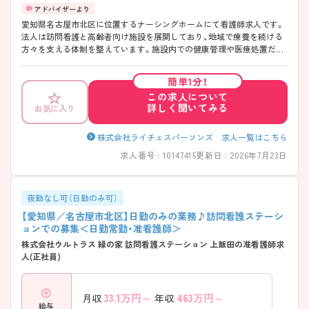
愛知県名古屋市北区に位置するナーシングホームにて看護師求人です。
法人は訪問看護と高齢者向け施設を展開しており、地域で療養を続ける
方々を支える体制を整えています。施設内での健康管理や医療処置だけ
でなく、多職種との連携を通じて利用者の生活全体に関わることができ
る点も特徴です。 ご興味をお持ちの方には詳細の情報や面接のポイント
簡単1分！
をお伝えしますのでお気軽にお問い合わせくださいませ。
この求人について
詳しく聞いてみる
お気に入り
株式会社ライチェスパーソンズ 求人一覧はこちら
求人番号 : 10147415
更新日 : 2026年7月23日
夜勤なし可（日勤のみ可）
【愛知県／名古屋市北区】日勤のみの業務♪訪問看護ステーシ
ョンでの募集＜日勤常勤・准看護師＞
株式会社ウルトラス 緑の家 訪問看護ステーション 上飯田の准看護師求
人(正社員)
33.1
万円～
463
万円～
月収
年収
給与