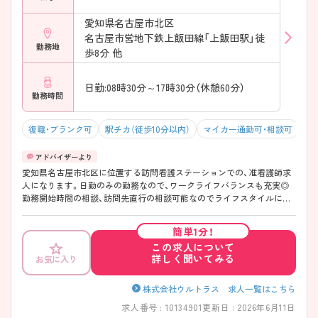
愛知県名古屋市北区
名古屋市営地下鉄上飯田線「上飯田駅」徒
勤務地
歩8分 他
日勤:08時30分～17時30分（休憩60分）
勤務時間
復職・ブランク可
駅チカ（徒歩10分以内）
マイカー通勤可・相談可
積
愛知県名古屋市北区に位置する訪問看護ステーションでの、准看護師求
人になります。日勤のみの勤務なので、ワークライフバランスも充実◎
勤務開始時間の相談、訪問先直行の相談可能なのでライフスタイルに合
わせた働き方ができます！無料駐車場があるのでマイカー通勤の際は心
配いりません♪ご興味ある方は面接ポイントをお伝えしますので、お気
簡単1分！
軽にご連絡ください。
この求人について
詳しく聞いてみる
お気に入り
株式会社ウルトラス 求人一覧はこちら
求人番号 : 10134901
更新日 : 2026年6月11日