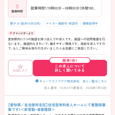
就業時間1:19時00分～08時00分（休憩180分）
勤務時間
駅チカ（徒歩10分以内）
マイカー通勤可・相談可
積極採用中
愛知県内に3つの施設を持つ法人での求人です。 施設への訪問看護を行
ないます。 施設内もきれいで、働きやすい環境です。 高給与求人ですの
で、もしご興味お持ちの方がいましたらお気軽にご相談ください。
簡単1分！
この求人について
詳しく聞いてみる
お気に入り
キョーワライブケア株式会社 求人一覧はこちら
求人番号 : 10200773
更新日 : 2026年7月16日
【愛知県／名古屋市北区】住宅型有料老人ホームにて看護師募
集です！＜非常勤・准看護師＞