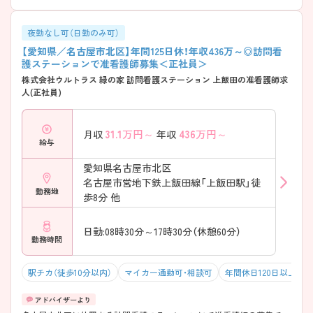
夜勤なし可（日勤のみ可）
【愛知県／名古屋市北区】年間125日休！年収436万～◎訪問看
護ステーションで准看護師募集＜正社員＞
株式会社ウルトラス 緑の家 訪問看護ステーション 上飯田の准看護師求
人(正社員)
31.1
万円～
436
万円～
月収
年収
給与
愛知県名古屋市北区
名古屋市営地下鉄上飯田線「上飯田駅」徒
勤務地
歩8分 他
日勤:08時30分～17時30分（休憩60分）
勤務時間
駅チカ（徒歩10分以内）
マイカー通勤可・相談可
年間休日120日以上