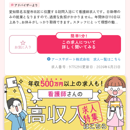
愛知県名古屋市北区に位置する訪問入浴にて看護師求人です。 日勤帯の
みの就業となりますので、過度な負担がかかりません。 年間休日110日以
上あり、お休みがしっかり取得できます。スタッフにとって理想の働き
方を実現しています♪ ブランクのある方でも、研修制度があるので安心
して働くことができます。 ご興味をお持ちの方には詳細の情報や面接の
簡単1分！
ポイントをお伝えしますのでお気軽にお問い合わせくださいませ。
この求人について
詳しく聞いてみる
お気に入り
アースサポート株式会社 求人一覧はこちら
求人番号 : 9775290
更新日 : 2026年6月23日