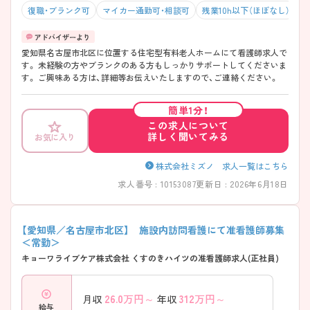
復職・ブランク可
マイカー通勤可・相談可
残業10h以下（ほぼなし）
愛知県名古屋市北区に位置する住宅型有料老人ホームにて看護師求人で
す。 未経験の方やブランクのある方もしっかりサポートしてくださいま
す。 ご興味ある方は、詳細等お伝えいたしますので、ご連絡ください。
簡単1分！
この求人について
詳しく聞いてみる
お気に入り
株式会社ミズノ 求人一覧はこちら
求人番号 : 10153087
更新日 : 2026年6月18日
【愛知県／名古屋市北区】 施設内訪問看護にて准看護師募集
＜常勤＞
キョーワライブケア株式会社 くすのきハイツの准看護師求人(正社員)
26.0
万円～
312
万円～
月収
年収
給与