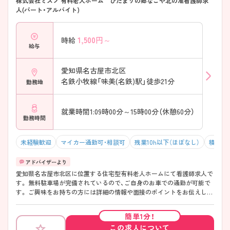
株式会社ミズノ 有料老人ホーム ひだまりの郷なごや北の准看護師求
人(パート・アルバイト)
1,500
円～
時給
給与
愛知県名古屋市北区
名鉄小牧線「味美(名鉄)駅」徒歩21分
勤務地
就業時間1:09時00分～15時00分（休憩60分）
勤務時間
未経験歓迎
マイカー通勤可・相談可
残業10h以下（ほぼなし）
積極採
愛知県名古屋市北区に位置する住宅型有料老人ホームにて看護師求人で
す。 無料駐車場が完備されているので、ご自身のお車での通勤が可能で
す。 ご興味をお持ちの方には詳細の情報や面接のポイントをお伝えしま
すのでお気軽にお問い合わせくださいませ。
簡単1分！
この求人について