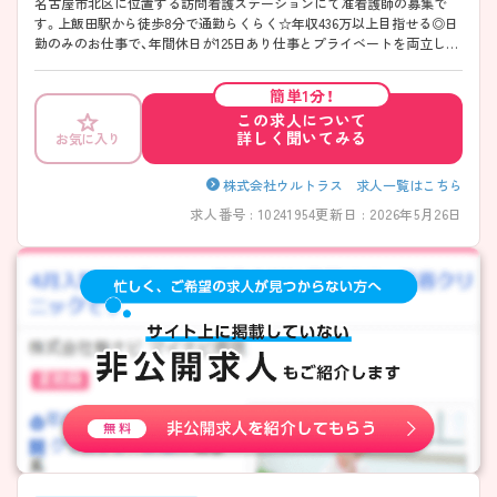
名古屋市北区に位置する訪問看護ステーションにて准看護師の募集で
す。上飯田駅から徒歩8分で通勤らくらく☆年収436万以上目指せる◎日
勤のみのお仕事で、年間休日が125日あり仕事とプライベートを両立しや
すい職場です♪勤務開始時間の相談や訪問先直行の相談可能なので、ラ
イフスタイルに合わせた働き方ができます！ご興味ある方は面接ポイン
簡単1分！
トをお伝えしますので、お気軽にご連絡ください。
この求人について
詳しく聞いてみる
お気に入り
株式会社ウルトラス 求人一覧はこちら
求人番号 : 10241954
更新日 : 2026年5月26日