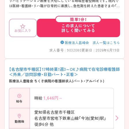
リハビリテーション医療を大切にしている地域密着型病院です。院内で
は医師・看護師・リハ職が日常的に連携し、急性期を終えた患者さまの「こ
れから」を支える医療を提供しています。地域の医療機関や介護サービ
スとも役割分担しながら、無理のない形で医療に取り組める環境になっ
簡単1分！
ているのも特徴です。年間休日120日以上、残業少めなど、生活リズムを
この求人について
大切にしながら働ける点も魅力です。経験年数に関わらず段階的に学べ
詳しく聞いてみる
お気に入り
る教育の体制が整っており、新卒者のほかに中途入社の方にもサポート
ナースがついてくださるので、安心して長く続けることができる法人で
す♪ ――――――――――――――― ■ しっかり休んで、長く続けや
医療法人昌峰会 求人一覧はこちら
すい♪ ――――――――――――――― 無理のない働き方を大切にし
求人番号 : 9032080
更新日 : 2026年6月19日
ています。 ・入職後すぐに3日間の有給休暇付与/リフレッシュ休暇2日あ
り ・「年間休日120日以上」で、計画的にお休みを確保 ・残業は少なめで、
仕事終わりの時間も大切にできます →有給休暇も取得しやすく、私生活
との両立がしやすい環境です ――――――――――――――― ■ 安定
【名古屋市千種区】17時終業！週3～OK♪病院で在宅診療看護師
した収入を得ながら働けます ――――――――――――――― 長く続
＜外来／訪問診療・日勤パート・正看＞
けやすい給与面もポイントです。 ・賞与は年2回の合計4か月分の支給 ・
医療法人豊隆会 ちくさ病院の看護師求人(パート・アルバイト)
経験やスキルに応じた給与体系を採用 ・各種手当が整っており、毎月の
収入が安定 → 日々の頑張りが評価につながります
――――――――――――――― ■ 一歩ずつ成長できる教育環境
1,646
円～
時給
――――――――――――――― 経験に合わせたフォローがあるので
給与
安心です。 ・経験年数に応じたサポート担当がつき、丁寧に指導 ・年間を
通じた教育プログラムで丁寧に基礎から着実に習得 ・院内研修も充実し
愛知県名古屋市千種区
ており、業務理解を深めながら学べます →他にも専門性に富んだ様々な
名古屋市営地下鉄東山線「今池(愛知)駅」
院内研修があるので学べる環境がそろっています
勤務地
徒歩6分 他
――――――――――――――― ■ チームで支え合える職場です♪