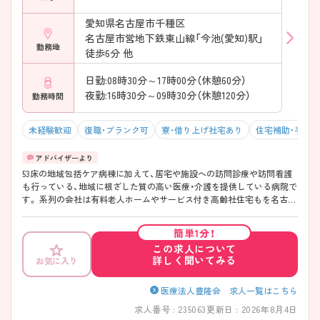
愛知県名古屋市千種区
名古屋市営地下鉄東山線「今池(愛知)駅」
勤務地
徒歩6分 他
日勤:08時30分～17時00分（休憩60分）
夜勤:16時30分～09時30分（休憩120分）
勤務時間
未経験歓迎
復職・ブランク可
寮・借り上げ社宅あり
住宅補助・手当
53床の地域包括ケア病棟に加えて、居宅や施設への訪問診療や訪問看護
も行っている、地域に根ざした質の高い医療・介護を提供している病院で
す。 系列の会社は有料老人ホームやサービス付き高齢社住宅もを名古屋
市内に6か所運営されており、入院～在宅療養まで対応されているのが豊
隆会グループです。 「あらゆる生活ステージで健康を見守り、豊かな地域
簡単1分！
づくりに貢献します。」を理念として、患者さまのニーズに対応した入院
この求人について
から在宅後までをサポートする体制の強化への取り組みを行っていま
詳しく聞いてみる
お気に入り
す。 夜勤体制は3名と充実しており、仮眠もしっかりとっていただけま
す。また、残業も少なく、プライベートと両立しながら働くことができま
す。ご興味のある方はお気軽にご相談ください。
医療法人豊隆会 求人一覧はこちら
求人番号 : 235063
更新日 : 2026年8月4日