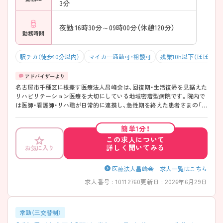
3分
夜勤:16時30分～09時00分（休憩120分）
勤務時間
駅チカ（徒歩10分以内）
マイカー通勤可・相談可
残業10h以下（ほぼなし
名古屋市千種区に根差す医療法人昌峰会は、回復期・生活復帰を見据えた
リハビリテーション医療を大切にしている地域密着型病院です。院内で
は医師・看護師・リハ職が日常的に連携し、急性期を終えた患者さまの「こ
れから」を支える医療を提供しています。地域の医療機関や介護サービ
スとも役割分担しながら、無理のない形で医療に取り組める環境になっ
簡単1分！
ているのも特徴です。年間休日120日以上、残業少めなど、生活リズムを
この求人について
大切にしながら働ける点も魅力です。経験年数に関わらず段階的に学べ
詳しく聞いてみる
お気に入り
る教育の体制が整っており、新卒者のほかに中途入社の方にもサポート
ナースがついてくださるので、安心して長く続けることができる法人で
す♪ ――――――――――――――― ■ しっかり休んで、長く続けや
医療法人昌峰会 求人一覧はこちら
すい♪ ――――――――――――――― 無理のない働き方を大切にし
求人番号 : 10112760
更新日 : 2026年6月29日
ています。 ・入職後すぐに3日間の有給休暇付与/リフレッシュ休暇2日あ
り ・「年間休日120日以上」で、計画的にお休みを確保 ・残業は少なめで、
仕事終わりの時間も大切にできます →有給休暇も取得しやすく、私生活
との両立がしやすい環境です ――――――――――――――― ■ 安定
常勤（三交替制）
した収入を得ながら働けます ――――――――――――――― 長く続