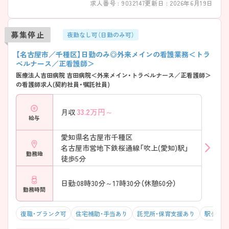
求人番号 : 9032147
更新日 : 2026年6月19日
ています。 ・入職後すぐに3日間の有給休暇付与/リフレッシュ休暇2日あ
り ・「年間休日120日以上」で、計画的にお休みを確保 ・残業は少なめで、
仕事終わりの時間も大切にできます →有給休暇も取得しやすく、私生活
募集停止
との両立がしやすい環境です ――――――――――――――― ■ 安定
夜勤なし可（日勤のみ可）
した収入を得ながら働けます ――――――――――――――― 長く続
けやすい給与面もポイントです。 ・賞与は年2回の合計4か月分の支給 ・
【名古屋市／千種区】日勤のみ◎外来メインの看護業務＜トラ
経験やスキルに応じた給与体系を採用 ・各種手当が整っており、毎月の
ベルナース／正看護師＞
収入が安定 → 日々の頑張りが評価につながります
医療法人吉田病院 吉田病院＜外来メイン・トラベルナース／正看護師＞
――――――――――――――― ■ 一歩ずつ成長できる教育環境
の看護師求人(契約社員・嘱託社員)
――――――――――――――― 経験に合わせたフォローがあるので
安心です。 ・経験年数に応じたサポート担当がつき、丁寧に指導 ・年間を
通じた教育プログラムで丁寧に基礎から着実に習得 ・院内研修も充実し
33.2
万円～
月収
ており、業務理解を深めながら学べます →他にも専門性に富んだ様々な
給与
院内研修があるので学べる環境がそろっています
――――――――――――――― ■ チームで支え合える職場です♪
愛知県名古屋市千種区
――――――――――――――― 日々の業務に集中しやすい環境です。
名古屋市営地下鉄桜通線「吹上(愛知)駅」
勤務地
・病棟全体の顔が見える規模感で、連携がスムーズ ・幅広い年齢層が在籍
徒歩5分
し、落ち着いた雰囲気 ・業務分担が明確で、負担が偏らない運営を大切に
しています
日勤:08時30分～17時30分（休憩60分）
勤務時間
復職・ブランク可
住宅補助・手当あり
託児所・保育支援あり
駅チカ（