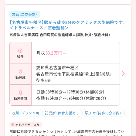
常勤（二交替制）
【名古屋市千種区】駅から徒歩5分のケアミックス型病院です。
＜トラベルナース／正看護師＞
医療法人吉田病院 吉田病院の看護師求人(契約社員・嘱託社員)
33.2
万円～
月収
給与
愛知県名古屋市千種区
名古屋市営地下鉄桜通線「吹上(愛知)駅」
勤務地
徒歩5分
日勤:08時30分～17時30分（休憩60分）
夜勤:16時30分～09時00分（休憩120分）
勤務時間
復職・ブランク可
託児所・保育支援あり
駅チカ（徒歩10分以内）
マイ
気軽に相談できるかかりつけ医として、地域密着型の医療を提供してい