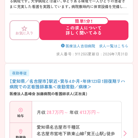
る病院です。大学病院とは違い、ゆとりある環境で一人ひとりの患者さ
まに充実した看護を実践しています。病院敷地内に保育設備を完備して
いますので、お子さんのいる方も働きやすい環境です。 より患者さまの
近くで、細かいところまで行き届いた、親切かつ丁寧な看護をされていき
簡単1分！
たい方におすすめです。ぜひご相談ください。
この求人について
詳しく聞いてみる
お気に入り
医療法人吉田病院 求人一覧はこちら
求人番号 : 9112555
更新日 : 2026年7月31日
夜勤専従
【愛知県／名古屋市】駅近・賞与4か月・年休123日！回復期リハ
病院での正看護師募集＜夜勤常勤／病棟＞
医療法人昌峰会 加藤病院の看護師求人(正社員)
28.7
万円～
413
万円～
月収
年収
給与
愛知県名古屋市千種区
名古屋市営地下鉄東山線「覚王山駅」徒歩
勤務地