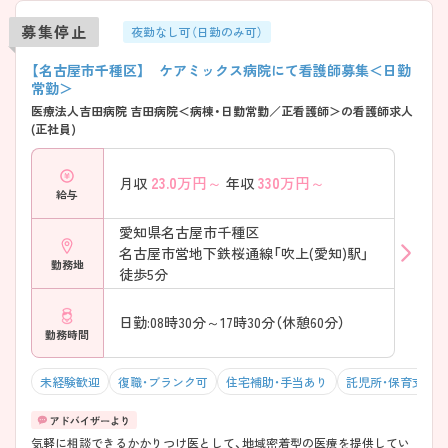
募集停止
夜勤なし可（日勤のみ可）
【名古屋市千種区】 ケアミックス病院にて看護師募集＜日勤
常勤＞
医療法人吉田病院 吉田病院＜病棟・日勤常勤／正看護師＞の看護師求人
(正社員)
23.0
万円～
330
万円～
月収
年収
給与
愛知県名古屋市千種区
名古屋市営地下鉄桜通線「吹上(愛知)駅」
勤務地
徒歩5分
日勤:08時30分～17時30分（休憩60分）
勤務時間
未経験歓迎
復職・ブランク可
住宅補助・手当あり
託児所・保育支援
気軽に相談できるかかりつけ医として、地域密着型の医療を提供してい