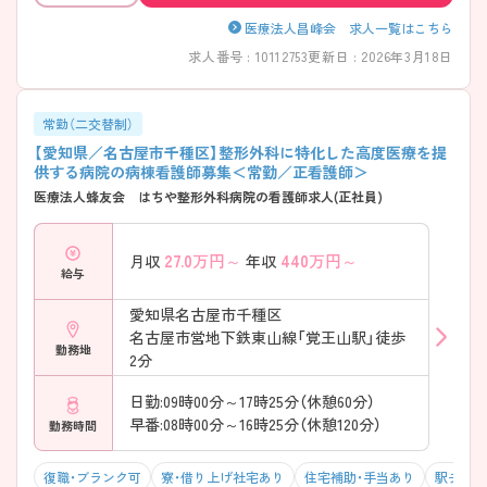
医療法人昌峰会 求人一覧はこちら
求人番号 : 10112753
更新日 : 2026年3月18日
常勤（二交替制）
【愛知県／名古屋市千種区】整形外科に特化した高度医療を提
供する病院の病棟看護師募集＜常勤／正看護師＞
医療法人蜂友会 はちや整形外科病院の看護師求人(正社員)
27.0
万円～
440
万円～
月収
年収
給与
愛知県名古屋市千種区
名古屋市営地下鉄東山線「覚王山駅」徒歩
勤務地
2分
日勤:09時00分～17時25分（休憩60分）
早番:08時00分～16時25分（休憩120分）
勤務時間
復職・ブランク可
寮・借り上げ社宅あり
住宅補助・手当あり
駅チカ（