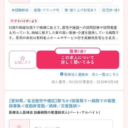
未経験歓迎
復職・ブランク可
寮・借り上げ社宅あり
託児所・保育支
53床の地域包括ケア病棟に加えて、居宅や施設への訪問診療や訪問看護
も行っている、地域に根ざした質の高い医療・介護を提供している病院で
す。 系列の会社は有料老人ホームやサービス付き高齢社住宅もを名古屋
市内に6か所運営されており、入院～在宅療養まで対応されているのが豊
隆会グループです。 「あらゆる生活ステージで健康を見守り、豊かな地域
簡単1分！
づくりに貢献します。」を理念として、患者さまのニーズに対応した入院
この求人について
から在宅後までをサポートする体制の強化への取り組みを行っていま
詳しく聞いてみる
お気に入り
す。 また、残業も少なく、プライベートと両立しながら働くことができま
す。ご興味のある方はお気軽にご相談ください。
医療法人豊隆会 求人一覧はこちら
求人番号 : 9025091
更新日 : 2026年8月4日
【愛知県／名古屋市千種区】駅ちか！回復期リハ病院での看護
師募集＜夜勤非常勤／病棟／正看護師＞
医療法人昌峰会 加藤病院の看護師求人(パート・アルバイト)