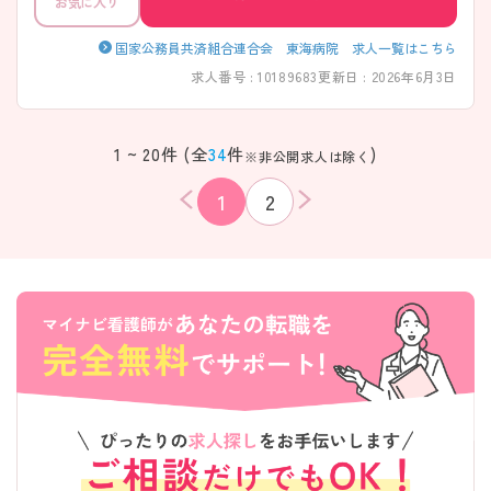
お気に入り
国家公務員共済組合連合会 東海病院 求人一覧はこちら
求人番号 : 10189683
更新日 : 2026年6月3日
1 ~ 20件 (全
34
件
)
※非公開求人は除く
1
2
該当件数
条件を
検索する
クリア
件