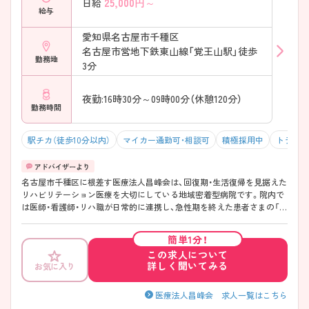
25,000
円～
日給
給与
愛知県名古屋市千種区
名古屋市営地下鉄東山線「覚王山駅」徒歩
勤務地
3分
夜勤:16時30分～09時00分（休憩120分）
勤務時間
駅チカ（徒歩10分以内）
マイカー通勤可・相談可
積極採用中
トラベル
名古屋市千種区に根差す医療法人昌峰会は、回復期・生活復帰を見据えた
リハビリテーション医療を大切にしている地域密着型病院です。院内で
は医師・看護師・リハ職が日常的に連携し、急性期を終えた患者さまの「こ
れから」を支える医療を提供しています。地域の医療機関や介護サービ
スとも役割分担しながら、無理のない形で医療に取り組める環境になっ
簡単1分！
ているのも特徴です。年間休日120日以上、残業少めなど、生活リズムを
この求人について
大切にしながら働ける点も魅力です。経験年数に関わらず段階的に学べ
詳しく聞いてみる
お気に入り
る教育の体制が整っており、新卒者のほかに中途入社の方にもサポート
ナースがついてくださるので、安心して長く続けることができる法人で
す♪ ――――――――――――――― ■ しっかり休んで、長く続けや
医療法人昌峰会 求人一覧はこちら
すい♪ ――――――――――――――― 無理のない働き方を大切にし