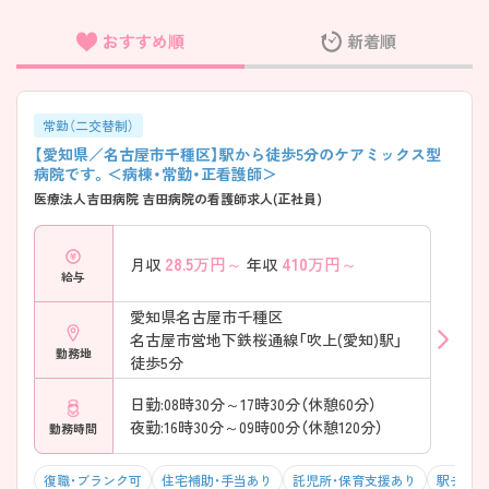
おすすめ順
新着順
フリーワード検索
常勤（二交替制）
【愛知県／名古屋市千種区】駅から徒歩5分のケアミックス型
病院です。＜病棟・常勤・正看護師＞
医療法人吉田病院 吉田病院の看護師求人(正社員)
28.5
万円～
410
万円～
月収
年収
給与
愛知県名古屋市千種区
名古屋市営地下鉄桜通線「吹上(愛知)駅」
勤務地
徒歩5分
日勤:08時30分～17時30分（休憩60分）
夜勤:16時30分～09時00分（休憩120分）
勤務時間
復職・ブランク可
住宅補助・手当あり
託児所・保育支援あり
駅チカ（