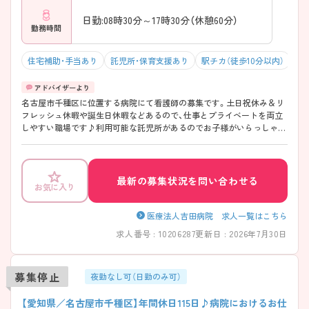
日勤:08時30分～17時30分（休憩60分）
勤務時間
住宅補助・手当あり
託児所・保育支援あり
駅チカ（徒歩10分以内）
マ
名古屋市千種区に位置する病院にて看護師の募集です。土日祝休み＆リ
フレッシュ休暇や誕生日休暇などあるので、仕事とプライベートを両立
しやすい職場です♪利用可能な託児所があるのでお子様がいらっしゃる
方でも安心して働けます。手当が充実しているので、安心して働きやす
い環境が整っています！ご興味ある方は面接ポイントをお伝えしますの
で、お気軽にご連絡ください。
最新の募集状況を問い合わせる
お気に入り
医療法人吉田病院 求人一覧はこちら
求人番号 : 10206287
更新日 : 2026年7月30日
募集停止
夜勤なし可（日勤のみ可）
【愛知県／名古屋市千種区】年間休日115日♪病院におけるお仕