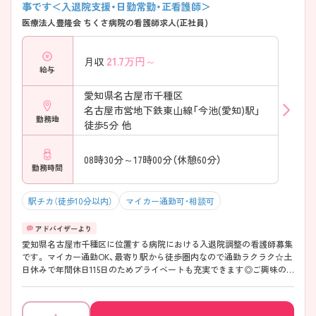
事です＜入退院支援・日勤常勤・正看護師＞
医療法人豊隆会 ちくさ病院の看護師求人(正社員)
21.7
万円～
月収
給与
愛知県名古屋市千種区
名古屋市営地下鉄東山線「今池(愛知)駅」
勤務地
徒歩5分 他
08時30分～17時00分（休憩60分）
勤務時間
駅チカ（徒歩10分以内）
マイカー通勤可・相談可
愛知県名古屋市千種区に位置する病院における入退院調整の看護師募集
です。 マイカー通勤OK、最寄り駅から徒歩圏内なので通勤ラクラク☆土
日休みで年間休日115日のためプライベートも充実できます◎ご興味の
ある方には、面接対策ポイントなど、さらに詳細をご案内しますのでお気
軽にご相談ください！