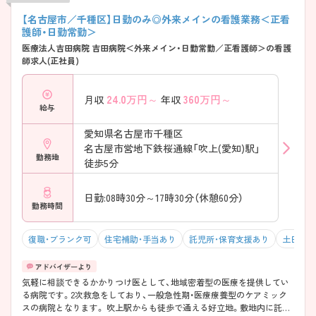
【名古屋市／千種区】日勤のみ◎外来メインの看護業務＜正看
護師・日勤常勤＞
医療法人吉田病院 吉田病院＜外来メイン・日勤常勤／正看護師＞の看護
師求人(正社員)
24.0
万円～
360
万円～
月収
年収
給与
愛知県名古屋市千種区
名古屋市営地下鉄桜通線「吹上(愛知)駅」
勤務地
徒歩5分
日勤:08時30分～17時30分（休憩60分）
勤務時間
復職・ブランク可
住宅補助・手当あり
託児所・保育支援あり
土日・祝
気軽に相談できるかかりつけ医として、地域密着型の医療を提供してい
る病院です。2次救急をしており、一般急性期・医療療養型のケアミック
スの病院となります。 吹上駅からも徒歩で通える好立地。敷地内に託児