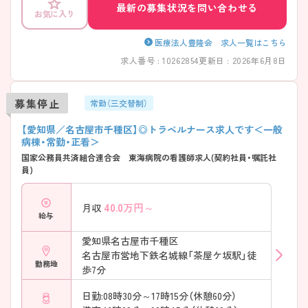
最新の募集状況を問い合わせる
お気に入り
医療法人豊隆会 求人一覧はこちら
求人番号 : 10262854
更新日 : 2026年6月8日
募集停止
常勤（三交替制）
【愛知県／名古屋市千種区】◎トラベルナース求人です＜一般
病棟・常勤・正看＞
国家公務員共済組合連合会 東海病院の看護師求人(契約社員・嘱託社
員)
40.0
万円～
月収
給与
愛知県名古屋市千種区
名古屋市営地下鉄名城線「茶屋ケ坂駅」徒
勤務地
歩7分
日勤:08時30分～17時15分（休憩60分）