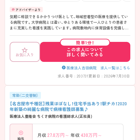
気軽に相談できるかかりつけ医として、地域密着型の医療を提供してい
る病院です。大学病院とは違い、ゆとりある環境で一人ひとりの患者さ
まに充実した看護を実践しています。病院敷地内に保育設備を完備して
いますので、お子さんのいる方も働きやすい環境です。 より患者さまの
近くで、細かいところまで行き届いた、親切かつ丁寧な看護をされていき
簡単1分！
たい方におすすめです。ぜひご相談ください。
この求人について
詳しく聞いてみる
お気に入り
医療法人吉田病院 求人一覧はこちら
求人番号 : 203731
更新日 : 2026年7月30日
常勤（二交替制）
【名古屋市千種区】残業ほぼなし！住宅手当あり！駅チカ！2020
年新築の綺麗な病院で病棟看護師募集♪
医療法人豊隆会 ちくさ病院の看護師求人(正社員)
27.0
万円～
430
万円～
月収
年収
給与