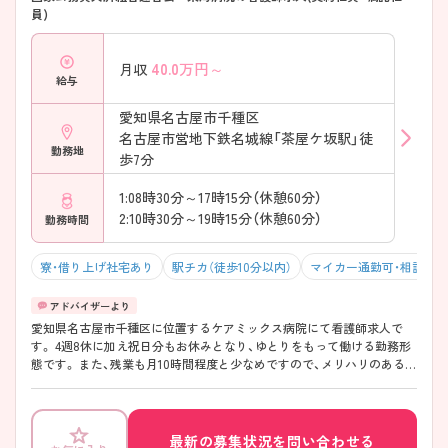
員)
40.0
万円～
月収
給与
愛知県名古屋市千種区
名古屋市営地下鉄名城線「茶屋ケ坂駅」徒
勤務地
歩7分
1:08時30分～17時15分（休憩60分）
2:10時30分～19時15分（休憩60分）
勤務時間
寮・借り上げ社宅あり
駅チカ（徒歩10分以内）
マイカー通勤可・相談可
愛知県名古屋市千種区に位置するケアミックス病院にて看護師求人で
す。 4週8休に加え祝日分もお休みとなり、ゆとりをもって働ける勤務形
態です。 また、残業も月10時間程度と少なめですので、メリハリのある働
き方ができます。 ご興味をお持ちの方には詳細の情報や面接のポイント
をお伝えしますのでお気軽にお問い合わせくださいませ。
最新の募集状況を問い合わせる