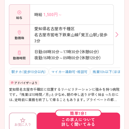
1,500
円～
時給
給与
愛知県名古屋市千種区
名古屋市営地下鉄東山線「覚王山駅」徒歩
勤務地
3分
日勤:08時30分～17時30分（休憩60分）
夜勤:16時30分～09時00分（休憩120分）
勤務時間
駅チカ（徒歩10分以内）
マイカー通勤可・相談可
残業10h以下（ほぼなし
愛知県名古屋市千種区に位置するリハビリテーションに強みを持つ病院
です。 「残業は10時間／月」と少なめ、朝の申し送りが早く始まった日に
は、定時前に業務を終了して帰ることもあります。プライベートの都合
に合わせてしっかりとお休みもとれます。 ご興味お持ちの方には、面接
対策ポイントなど、さらに詳細をお話しいたしますのでお気軽にご相談
簡単1分！
ください。
この求人について
詳しく聞いてみる
お気に入り