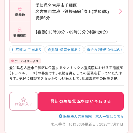
愛知県名古屋市千種区
名古屋市営地下鉄桜通線「吹上(愛知)駅」
勤務地
徒歩5分
【夜勤】:16時30分～09時00分（休憩120分）
勤務時間
住宅補助・手当あり
託児所・保育支援あり
駅チカ（徒歩10分以内）
マ
愛知県名古屋市千種区に位置するケアミックス型病院における正看護師
（トラベルナース）の募集です。夜勤専従としての業務を行っていただき
ます。気軽に相談できるかかりつけ医として、地域密着型の医療を提供
している病院です。 より患者さまの近くで、細かなところまで行き届い
た、親切かつ丁寧な看護をされていきたい方におすすめです。 ご興味の
ある方には、面接対策ポイントなど、さらに詳細をご案内しますのでお気
軽にご相談ください！
最新の募集状況を問い合わせる
お気に入り
医療法人吉田病院 求人一覧はこちら
求人番号 : 10199395
更新日 : 2026年7月31日