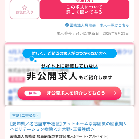
簡単1分！
ているのも特徴です。年間休日120日以上、残業少めなど、生活リズムを
この求人について
大切にしながら働ける点も魅力です。経験年数に関わらず段階的に学べ
詳しく聞いてみる
お気に入り
る教育の体制が整っており、新卒者のほかに中途入社の方にもサポート
ナースがついてくださるので、安心して長く続けることができる法人で
す♪ ――――――――――――――― ■ しっかり休んで、長く続けや
医療法人昌峰会 求人一覧はこちら
すい♪ ――――――――――――――― 無理のない働き方を大切にし
求人番号 : 240427
更新日 : 2026年6月29日
ています。 ・入職後すぐに3日間の有給休暇付与/リフレッシュ休暇2日あ
り ・「年間休日120日以上」で、計画的にお休みを確保 ・残業は少なめで、
仕事終わりの時間も大切にできます →有給休暇も取得しやすく、私生活
との両立がしやすい環境です ――――――――――――――― ■ 安定
した収入を得ながら働けます ――――――――――――――― 長く続
けやすい給与面もポイントです。 ・賞与は年2回の合計4か月分の支給 ・
経験やスキルに応じた給与体系を採用 ・各種手当が整っており、毎月の
収入が安定 → 日々の頑張りが評価につながります
――――――――――――――― ■ 一歩ずつ成長できる教育環境
――――――――――――――― 経験に合わせたフォローがあるので
安心です。 ・経験年数に応じたサポート担当がつき、丁寧に指導 ・年間を
通じた教育プログラムで丁寧に基礎から着実に習得 ・院内研修も充実し
ており、業務理解を深めながら学べます →他にも専門性に富んだ様々な
院内研修があるので学べる環境がそろっています
――――――――――――――― ■ チームで支え合える職場です♪
常勤（二交替制）
――――――――――――――― 日々の業務に集中しやすい環境です。
【愛知県／名古屋市千種区】アットホームな雰囲気の回復期リ
・病棟全体の顔が見える規模感で、連携がスムーズ ・幅広い年齢層が在籍
ハビリテーション病院＜非常勤・正看護師＞
し、落ち着いた雰囲気 ・業務分担が明確で、負担が偏らない運営を大切に
医療法人昌峰会 加藤病院の看護師求人(パート・アルバイト)
しています