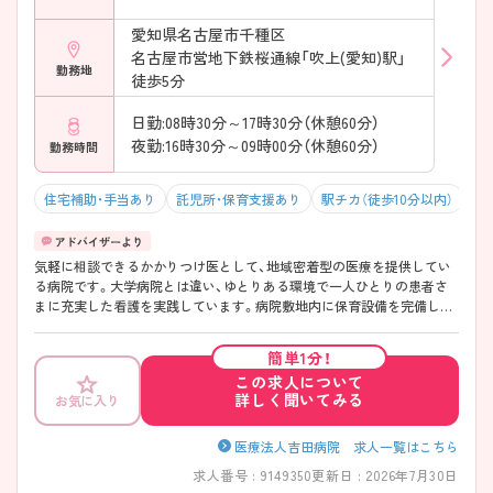
愛知県名古屋市千種区
名古屋市営地下鉄桜通線「吹上(愛知)駅」
勤務地
徒歩5分
日勤:08時30分～17時30分（休憩60分）
夜勤:16時30分～09時00分（休憩60分）
勤務時間
住宅補助・手当あり
託児所・保育支援あり
駅チカ（徒歩10分以内）
マ
気軽に相談できるかかりつけ医として、地域密着型の医療を提供してい
る病院です。大学病院とは違い、ゆとりある環境で一人ひとりの患者さ
まに充実した看護を実践しています。病院敷地内に保育設備を完備して
いますので、お子さんのいる方も働きやすい環境です。 より患者さまの
近くで、細かいところまで行き届いた、親切かつ丁寧な看護をされていき
簡単1分！
たい方におすすめです。ぜひご相談ください。
この求人について
詳しく聞いてみる
お気に入り
医療法人吉田病院 求人一覧はこちら
求人番号 : 9149350
更新日 : 2026年7月30日