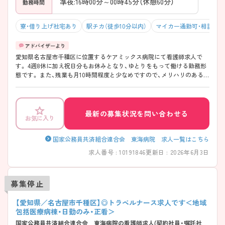
準夜:16時00分～00時45分（休憩60分）
勤務時間
寮・借り上げ社宅あり
駅チカ（徒歩10分以内）
マイカー通勤可・相談可
愛知県名古屋市千種区に位置するケアミックス病院にて看護師求人で
す。 4週8休に加え祝日分もお休みとなり、ゆとりをもって働ける勤務形
態です。 また、残業も月10時間程度と少なめですので、メリハリのある働
き方ができます。 ご興味をお持ちの方には詳細の情報や面接のポイント
をお伝えしますのでお気軽にお問い合わせくださいませ。
最新の募集状況を問い合わせる
お気に入り
国家公務員共済組合連合会 東海病院 求人一覧はこちら
求人番号 : 10191846
更新日 : 2026年6月3日
募集停止
【愛知県／名古屋市千種区】◎トラベルナース求人です＜地域
包括医療病棟・日勤のみ・正看＞
国家公務員共済組合連合会 東海病院の看護師求人(契約社員・嘱託社