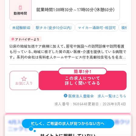
――――――――――――――― 日々の業務に集中しやすい環境です。
・病棟全体の顔が見える規模感で、連携がスムーズ ・幅広い年齢層が在籍
就業時間1:08時30分～17時00分（休憩60分）
し、落ち着いた雰囲気 ・業務分担が明確で、負担が偏らない運営を大切に
勤務時間
しています
未経験歓迎
駅チカ（徒歩10分以内）
マイカー通勤可・相談可
積極採用
53床の地域包括ケア病棟に加えて、居宅や施設への訪問診療や訪問看護
も行っている、地域に根ざした質の高い医療・介護を提供している病院で
す。 系列の会社は有料老人ホームやサービス付き高齢社住宅もを名古屋
市内に6か所運営されており、入院～在宅療養まで対応されているのが豊
隆会グループです。 「あらゆる生活ステージで健康を見守り、豊かな地域
簡単1分！
づくりに貢献します。」を理念として、患者さまのニーズに対応した入院
この求人について
から在宅後までをサポートする体制の強化への取り組みを行っていま
詳しく聞いてみる
お気に入り
す。 また、残業なく、オンコール業務もないので、プライベートと両立し
ながら働くことができます。ご興味のある方はお気軽にご相談くださ
い。
医療法人豊隆会 求人一覧はこちら
求人番号 : 9686448
更新日 : 2026年8月4日