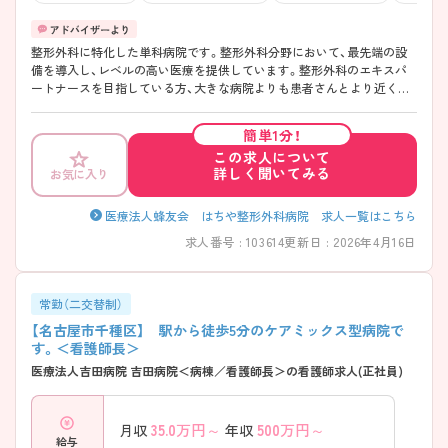
整形外科に特化した単科病院です。整形外科分野において、最先端の設
備を導入し、レベルの高い医療を提供しています。整形外科のエキスパ
ートナースを目指している方、大きな病院よりも患者さんとより近くで
看護をしたい方におすすめの病院です。また、子育てをしながら働きた
い方、しばらく臨床の現場から離れていた方でも馴染みやすい福利厚生・
簡単1分！
教育体制などを整えています。
この求人について
詳しく聞いてみる
お気に入り
医療法人蜂友会 はちや整形外科病院 求人一覧はこちら
求人番号 : 103614
更新日 : 2026年4月16日
常勤（二交替制）
【名古屋市千種区】 駅から徒歩5分のケアミックス型病院で
す。＜看護師長＞
医療法人吉田病院 吉田病院＜病棟／看護師長＞の看護師求人(正社員)
35.0
万円～
500
万円～
月収
年収
給与