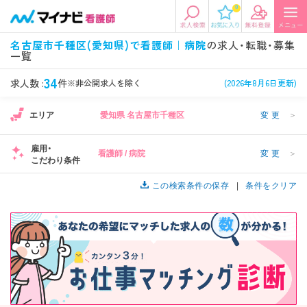
0
エリアから探す
希望の求人条件を選択
名古屋市千種区(愛知県)で看護師｜病院
の求人・転職・募集
一覧
エリアから探す
駅・路線から探す
条件項目の選択に戻る
34
求人数 :
件
※非公開求人を除く
(2026年8月6日更新)
北陸・信越
関東
資格
勤務形態
1
エリア
愛知県 名古屋市千種区
変更
＞
看護師、准看護師など
常勤、夜勤なし可など
雇用・
看護師 / 病院
変更
＞
東海
関西
こだわり条件
施設形態
担当業務
1
病院、クリニック・診療所など
病棟、外来など
この検索条件の保存
条件をクリア
診察科目
こだわり条件
北海道・東北
中国・四国
美容外科、
未経験歓迎、
循環器内科など
土日祝休みなど
九州・沖縄
年収
雇用形態
年収500万円以上など
正社員、契約社員など