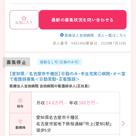
所も完備しているのでお子様を預けての勤務も可能です。 ぜひご相談く
ださい。
最新の募集状況を問い合わせる
お気に入り
医療法人吉田病院 求人一覧はこちら
求人番号 : 9863866
更新日 : 2026年7月30日
募集停止
夜勤なし可（日勤のみ可）
【愛知県／名古屋市千種区】日勤のみ・手当充実◎病院・オペ室
で看護師募集＜日勤常勤・正看護師＞
医療法人吉田病院 吉田病院の看護師求人(正社員)
24.0
万円～
360
万円～
月収
年収
給与
愛知県名古屋市千種区
名古屋市営地下鉄桜通線「吹上(愛知)駅」
勤務地
徒歩5分