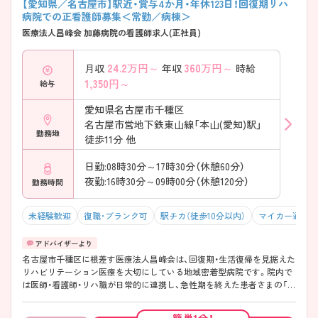
【愛知県／名古屋市】駅近・賞与4か月・年休123日！回復期リハ
けやすい給与面もポイントです。 ・賞与は年2回の合計4か月分の支給 ・
病院での正看護師募集＜常勤／病棟＞
経験やスキルに応じた給与体系を採用 ・各種手当が整っており、毎月の
医療法人昌峰会 加藤病院の看護師求人(正社員)
収入が安定 → 日々の頑張りが評価につながります
――――――――――――――― ■ 一歩ずつ成長できる教育環境
――――――――――――――― 経験に合わせたフォローがあるので
24.2
万円～
360
万円～
月収
年収
時給
安心です。 ・経験年数に応じたサポート担当がつき、丁寧に指導 ・年間を
1,350
円～
給与
通じた教育プログラムで丁寧に基礎から着実に習得 ・院内研修も充実し
ており、業務理解を深めながら学べます →他にも専門性に富んだ様々な
愛知県名古屋市千種区
院内研修があるので学べる環境がそろっています
名古屋市営地下鉄東山線「本山(愛知)駅」
――――――――――――――― ■ チームで支え合える職場です♪
勤務地
――――――――――――――― 日々の業務に集中しやすい環境です。
徒歩11分 他
・病棟全体の顔が見える規模感で、連携がスムーズ ・幅広い年齢層が在籍
し、落ち着いた雰囲気 ・業務分担が明確で、負担が偏らない運営を大切に
日勤:08時30分～17時30分（休憩60分）
しています
夜勤:16時30分～09時00分（休憩120分）
勤務時間
未経験歓迎
復職・ブランク可
駅チカ（徒歩10分以内）
マイカー通勤可
名古屋市千種区に根差す医療法人昌峰会は、回復期・生活復帰を見据えた
リハビリテーション医療を大切にしている地域密着型病院です。院内で
は医師・看護師・リハ職が日常的に連携し、急性期を終えた患者さまの「こ
れから」を支える医療を提供しています。地域の医療機関や介護サービ
スとも役割分担しながら、無理のない形で医療に取り組める環境になっ