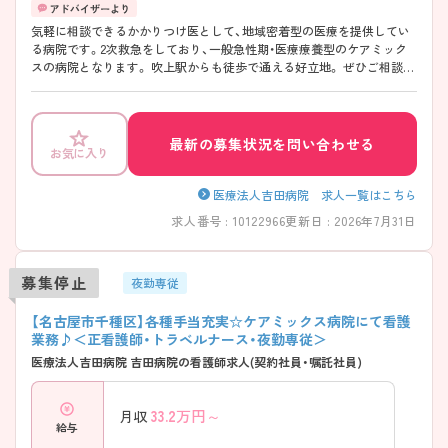
気軽に相談できるかかりつけ医として、地域密着型の医療を提供してい
る病院です。2次救急をしており、一般急性期・医療療養型のケアミック
スの病院となります。 吹上駅からも徒歩で通える好立地。 ぜひご相談く
ださい。
最新の募集状況を問い合わせる
お気に入り
医療法人吉田病院 求人一覧はこちら
求人番号 : 10122966
更新日 : 2026年7月31日
募集停止
夜勤専従
【名古屋市千種区】各種手当充実☆ケアミックス病院にて看護
業務♪＜正看護師・トラベルナース・夜勤専従＞
医療法人吉田病院 吉田病院の看護師求人(契約社員・嘱託社員)
33.2
万円～
月収
給与