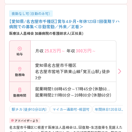
夜勤なし可（日勤のみ可）
【愛知県/名古屋市千種区】賞与4か月・年休123日！回復期リハ
病院での募集＜日勤常勤／外来／正看＞
医療法人昌峰会 加藤病院の看護師求人(正社員)
25.0
万円～
300
万円～
月収
年収
給与
愛知県名古屋市千種区
名古屋市営地下鉄東山線「覚王山駅」徒歩
勤務地
3分
就業時間1:08時45分～17時45分（休憩60分）
就業時間2:11時00分～20時00分（休憩60分）
勤務時間
駅チカ（徒歩10分以内）
マイカー通勤可・相談可
年間休日120日以上
名古屋市千種区に根差す医療法人昌峰会は、回復期・生活復帰を見据えた