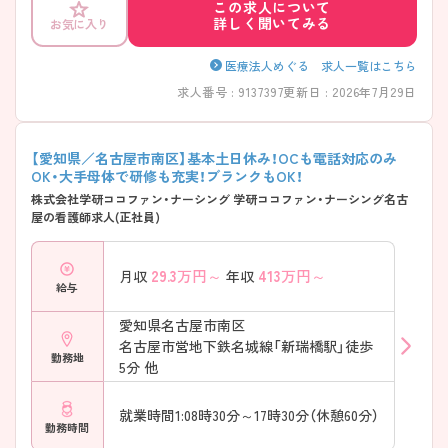
この求人について
詳しく聞いてみる
お気に入り
医療法人めぐる 求人一覧はこちら
求人番号 : 9137397
更新日 : 2026年7月29日
【愛知県／名古屋市南区】基本土日休み！OCも電話対応のみ
OK・大手母体で研修も充実！ブランクもOK！
株式会社学研ココファン・ナーシング 学研ココファン・ナーシング名古
屋の看護師求人(正社員)
29.3
万円～
413
万円～
月収
年収
給与
愛知県名古屋市南区
名古屋市営地下鉄名城線「新瑞橋駅」徒歩
勤務地
5分 他
就業時間1:08時30分～17時30分（休憩60分）
勤務時間