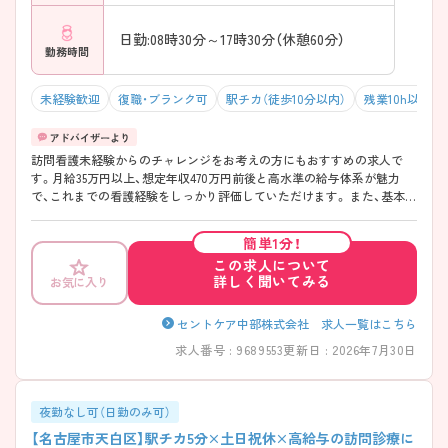
日勤:08時30分～17時30分（休憩60分）
勤務時間
未経験歓迎
復職・ブランク可
駅チカ（徒歩10分以内）
残業10h以下（
訪問看護未経験からのチャレンジをお考えの方にもおすすめの求人で
す。月給35万円以上、想定年収470万円前後と高水準の給与体系が魅力
で、これまでの看護経験をしっかり評価していただけます。 また、基本的
に土日休みで勤務時間は8:30～17:30。残業も月平均5時間程度と少ない
ため、ご家庭やプライベートの時間を大切にしながら働ける環境です。
簡単1分！
訪問看護では気になるオンコール対応についても、日中のアセスメント
この求人について
強化や利用者様の情報共有、多職種連携を徹底することで夜間の呼び出
詳しく聞いてみる
お気に入り
し負担軽減に取り組んでいます。安心して業務に慣れていける体制が整
っています。 さらに、大手の一員として、充実した研修制度や福利厚生を
ご用意。訪問看護未経験の方から経験者の方まで、長期的なキャリア形
セントケア中部株式会社 求人一覧はこちら
成を目指したい方におすすめの職場です。？
求人番号 : 9689553
更新日 : 2026年7月30日
夜勤なし可（日勤のみ可）
【名古屋市天白区】駅チカ5分×土日祝休×高給与の訪問診療に