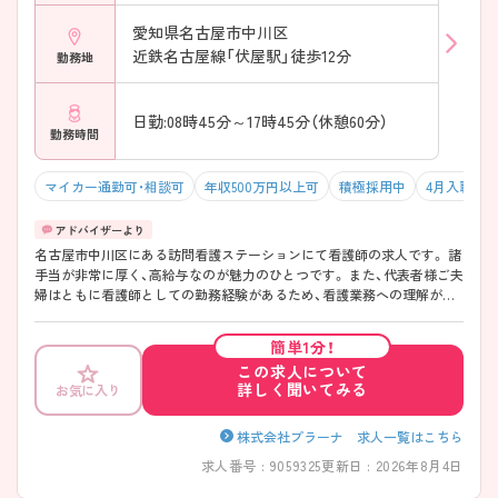
愛知県名古屋市中川区
近鉄名古屋線「伏屋駅」徒歩12分
勤務地
日勤:08時45分～17時45分（休憩60分）
勤務時間
マイカー通勤可・相談可
年収500万円以上可
積極採用中
4月入職可
名古屋市中川区にある訪問看護ステーションにて看護師の求人です。 諸
手当が非常に厚く、高給与なのが魅力のひとつです。 また、代表者様ご夫
婦はともに看護師としての勤務経験があるため、看護業務への理解が深
く、子育てにも理解があります。 ご興味のある方はお気軽にお問い合わ
せください。
簡単1分！
この求人について
詳しく聞いてみる
お気に入り
株式会社プラーナ 求人一覧はこちら
求人番号 : 9059325
更新日 : 2026年8月4日