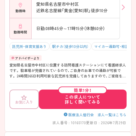
愛知県名古屋市中村区
近鉄名古屋線「黄金(愛知)駅」徒歩10分
勤務地
日勤:08時45分～17時15分（休憩60分）
勤務時間
託児所・保育支援あり
駅チカ（徒歩10分以内）
マイカー通勤可・相談可
愛知県名古屋市中村区に位置する訪問看護ステーションにて看護師求人
です。 駐車場が完備されているので、ご自身のお車での通勤が可能で
す。 24時間365日利用可能な託児所を完備しておりますので、ご家庭をお
持ちの方も働きやすい職場環境です。 ご興味をお持ちの方には詳細の情
報や面接のポイントをお伝えしますのでお気軽にお問い合わせください
簡単1分！
ませ。
この求人について
詳しく聞いてみる
お気に入り
医療法人偕行会 求人一覧はこちら
求人番号 : 10165170
更新日 : 2026年7月29日