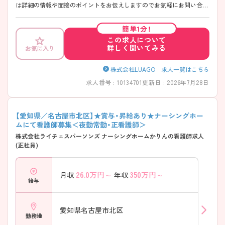
は詳細の情報や面接のポイントをお伝えしますのでお気軽にお問い合わ
せくださいませ。
簡単1分！
この求人について
詳しく聞いてみる
お気に入り
株式会社LUAGO 求人一覧はこちら
求人番号 : 10134701
更新日 : 2026年7月28日
【愛知県／名古屋市北区】★賞与・昇給あり★ナーシングホー
ムにて看護師募集＜夜勤常勤・正看護師＞
株式会社ライチェスパーソンズ ナーシングホームかりんの看護師求人
(正社員)
26.0
万円～
350
万円～
月収
年収
給与
愛知県名古屋市北区
勤務地