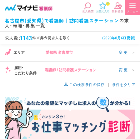
0
エリアから探す
希望の求人条件を選択
名古屋市(愛知県)で看護師｜訪問看護ステーション
の求
人・転職・募集一覧
エリアから探す
駅・路線から探す
条件項目の選択に戻る
1143
求人数 :
件
※非公開求人を除く
(2026年8月6日更新)
北陸・信越
関東
資格
勤務形態
1
エリア
愛知県 名古屋市
変更
＞
看護師、准看護師など
常勤、夜勤なし可など
雇用・
看護師 / 訪問看護ステーション
変更
＞
東海
関西
こだわり条件
施設形態
担当業務
1
病院、クリニック・診療所など
病棟、外来など
この検索条件の保存
条件をクリア
診察科目
こだわり条件
北海道・東北
中国・四国
美容外科、
未経験歓迎、
循環器内科など
土日祝休みなど
九州・沖縄
年収
雇用形態
年収500万円以上など
正社員、契約社員など