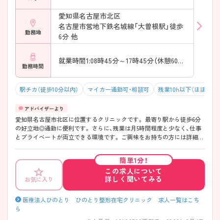
愛知県名古屋市北区
名古屋市営地下鉄名城線「大曽根駅」徒歩
勤務地
6分 他
就業時間1:08時45分～17時45分（休憩60分）
勤務時間
駅チカ（徒歩10分以内）
マイカー通勤可・相談可
残業10h以下（ほぼなし
愛知県名古屋市北区に位置するクリニックです。 最寄り駅から徒歩6分
の好立地◎通勤に便利です。 さらに、残業は月5時間程度と少なく、仕事
とプライベートが両立できる環境です。 ご興味をお持ちの方には詳細の
情報や面接のポイントをお伝えしますのでお気軽にお問い合わせくださ
いませ。
簡単1分！
この求人について
詳しく聞いてみる
お気に入り
医療法人ひのとり ひのとり整形在宅クリニック 求人一覧はこち
ら