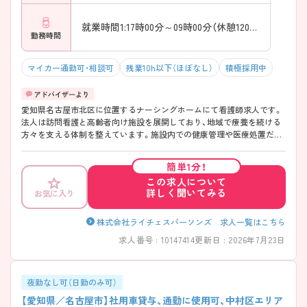
就業時間1:17時00分～09時00分（休憩120分）
勤務時間
マイカー通勤可・相談可
残業10h以下（ほぼなし）
積極採用中
愛知県名古屋市北区に位置するナーシングホームにて看護師求人です。
法人は訪問看護と高齢者向け施設を展開しており、地域で療養を続ける
方々を支える体制を整えています。施設内での健康管理や医療処置だけ
でなく、多職種との連携を通じて利用者の生活全体に関わることができ
る点も特徴です。 ご興味をお持ちの方には詳細の情報や面接のポイント
簡単1分！
をお伝えしますのでお気軽にお問い合わせくださいませ。
この求人について
詳しく聞いてみる
お気に入り
株式会社ライチェスパーソンズ 求人一覧はこちら
求人番号 : 10147414
更新日 : 2026年7月23日
夜勤なし可（日勤のみ可）
【愛知県／名古屋市】社用車貸与、通勤に使用可、中村区エリア