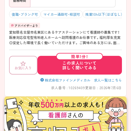
勤務時間
復職・ブランク可
マイカー通勤可・相談可
残業10h以下（ほぼなし）
愛知県名古屋市名東区にあるケアステーションにて看護師の募集です！
医療対応住宅型有料老人ホームへ訪問看護のお仕事です。福利厚生充実
◎安定した環境で長く働いていただけます。 ご興味のある方には、面接
対策ポイントなど、さらに詳細をお話しいたしますのでお気軽にご相談
ください！
簡単1分！
この求人について
詳しく聞いてみる
お気に入り
株式会社ファインメディカル 求人一覧はこちら
求人番号 : 10269409
更新日 : 2026年7月6日