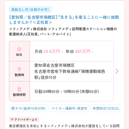
夜勤なし可（日勤のみ可）
【愛知県／名古屋市瑞穂区】「生きる」を看ることに一緒に挑戦
しませんか？＜正社員＞
ソフィアメディ株式会社 ソフィアメディ訪問看護ステーション瑞穂の
看護師求人(正社員、パート・アルバイト)
34.4
万円～
461
万円～
月収
年収
給与
愛知県名古屋市瑞穂区
名古屋市営地下鉄桜通線「瑞穂運動場西
勤務地
駅」徒歩10分
日勤:09時00分～18時00分（休憩60分）
勤務時間
駅チカ（徒歩10分以内）
マイカー通勤可・相談可
年間休日120日以上
東京都港区を本社とするソフィアメディ株式会社が運営をしている訪問