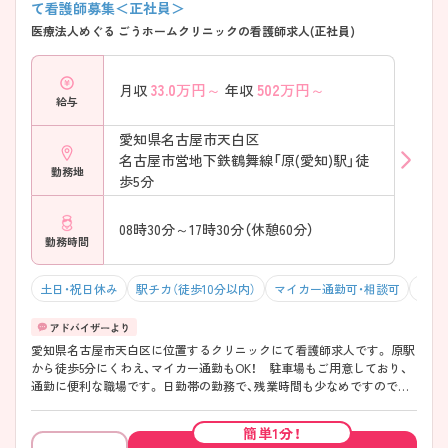
て看護師募集＜正社員＞
医療法人めぐる ごうホームクリニックの看護師求人(正社員)
33.0
万円～
502
万円～
月収
年収
給与
愛知県名古屋市天白区
名古屋市営地下鉄鶴舞線「原(愛知)駅」徒
勤務地
歩5分
08時30分～17時30分（休憩60分）
勤務時間
土日・祝日休み
駅チカ（徒歩10分以内）
マイカー通勤可・相談可
年間
愛知県名古屋市天白区に位置するクリニックにて看護師求人です。 原駅
から徒歩5分にくわえ、マイカー通勤もOK！ 駐車場もご用意しており、
通勤に便利な職場です。 日勤帯の勤務で、残業時間も少なめですのでプ
ライベートと仕事の両立が可能な環境です。 ご興味をお持ちの方には詳
細の情報や面接のポイントをお伝えしますのでお気軽にお問い合わせく
簡単1分！
ださいませ。