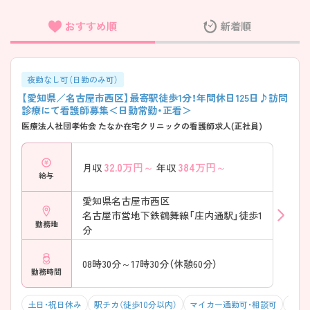
おすすめ順
新着順
フリーワード検索
夜勤なし可（日勤のみ可）
【愛知県／名古屋市西区】最寄駅徒歩1分！年間休日125日♪訪問
診療にて看護師募集＜日勤常勤・正看＞
医療法人社団孝佑会 たなか在宅クリニックの看護師求人(正社員)
32.0
万円～
384
万円～
月収
年収
給与
愛知県名古屋市西区
名古屋市営地下鉄鶴舞線「庄内通駅」徒歩1
勤務地
分
08時30分～17時30分（休憩60分）
勤務時間
土日・祝日休み
駅チカ（徒歩10分以内）
マイカー通勤可・相談可
残業1