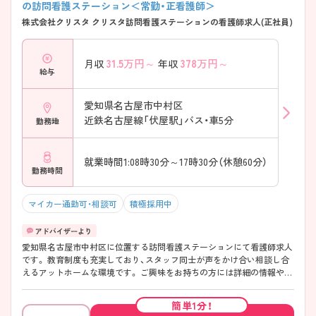
の訪問看護ステーション＜常勤・正看護師＞
株式会社クリスタ クリスタ訪問看護ステーションの看護師求人(正社員)
31.5
万円～
378
万円～
月収
年収
給与
愛知県名古屋市中村区
近鉄名古屋線「伏屋駅」バス・車5分
勤務地
就業時間1:08時30分～17時30分（休憩60分）
勤務時間
マイカー通勤可・相談可
積極採用中
愛知県名古屋市中村区に位置する訪問看護ステーションにて看護師求人
です。 教育制度も充実しており、スタッフ同士が声をかけ合い相談し合
えるアットホームな環境です。 ご興味をお持ちの方には詳細の情報や面
接のポイントをお伝えしますのでお気軽にお問い合わせくださいませ。
簡単1分！