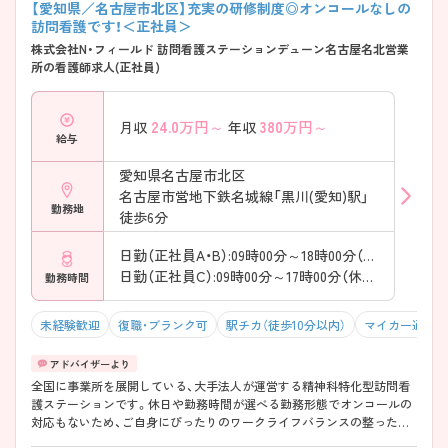
【愛知県／名古屋市北区】充実の研修制度◎オンコールなしの
訪問看護です！＜正社員＞
株式会社N・フィールド 訪問看護ステーションデューン名古屋名北営業
所の看護師求人(正社員)
24.0
万円～
380
万円～
月収
年収
給与
愛知県名古屋市北区
名古屋市営地下鉄名城線「黒川(愛知)駅」
勤務地
徒歩6分
日勤（正社員A・B）:09時00分～18時00分（休憩60分）
日勤（正社員C）:09時00分～17時00分（休憩60分）
勤務時間
未経験歓迎
復職・ブランク可
駅チカ（徒歩10分以内）
マイカー通勤可
全国に事業所を展開している、大手法人が運営する精神科特化型訪問看
護ステーションです。休日や勤務時間が選べる勤務形態でオンコールの
対応もないため、ご自身にぴったりのワークライフバランスの整った働
き方が可能です。大手法人が運営しているため、福利厚生も充実してお