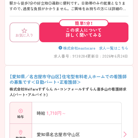
駅から徒歩7分の好立地◎通勤に便利です。 日勤帯のみの就業となりま
すので、過度な負担がかかりません。 ご興味をお持ちの方には詳細の情
報や面接のポイントをお伝えしますのでお気軽にお問い合わせください
ませ。
簡単1分！
この求人について
詳しく聞いてみる
お気に入り
株式会社mastocare 求人一覧はこちら
求人番号 : 9138284
更新日 : 2026年6月24日
【愛知県／名古屋市守山区】住宅型有料老人ホームでの看護師
の募集です＜日勤パート・正看護師＞
株式会社Welfareすずらん ル・コンフォールすずらん喜多山の看護師求
人(パート・アルバイト)
1,710
円～
時給
給与
愛知県名古屋市守山区
勤務地