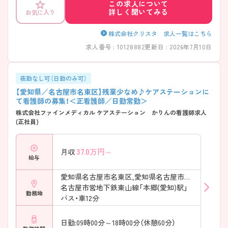
この求人について
詳しく聞いてみる
お気に入り
株式会社クリスタ 求人一覧はこちら
求人番号 : 10128882
更新日 : 2026年7月10日
夜勤なし可（日勤のみ可）
【愛知県／名古屋市名東区】残業少なめ♪ケアステーションに
て看護師の募集！＜正看護師／日勤常勤＞
株式会社ファインメディカル ケアステーション かりんの看護師求人
(正社員)
37.0
万円～
月収
給与
愛知県名古屋市名東区,愛知県名古屋市名東区
名古屋市営地下鉄東山線「本郷(愛知)駅」
勤務地
バス・車12分
日勤:09時00分～18時00分（休憩60分）