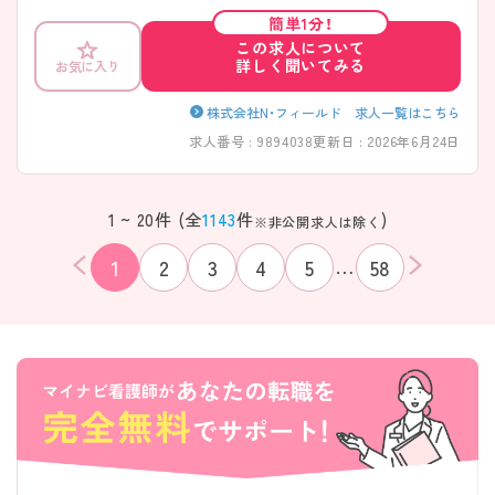
り、働きやすい環境が魅力です。研修制度も充実しているため、精神科や
簡単1分！
訪問看護が未経験の方もご応募可能です。ご興味のある方には、面接対
この求人について
策ポイントなどさらに詳細をお話いたしますので、お気軽にご相談くだ
詳しく聞いてみる
お気に入り
さい。
株式会社N・フィールド 求人一覧はこちら
求人番号 : 9894038
更新日 : 2026年6月24日
1 ~ 20件 (全
1143
件
)
※非公開求人は除く
…
1
2
3
4
5
58
該当件数
条件を
検索する
クリア
件