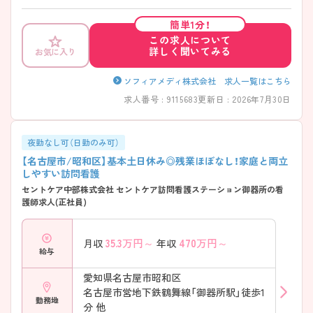
ートアシスト、カーナビ等掲載された社用車を採用しており負担を極力
軽減するなど全国的に取り組まれております。 年間休日は120日と多く
簡単1分！
ワークライフバランスのとりやすい環境です。教育面ではレクチャーや
この求人について
OJT、実践の指導力、教育・研修マニュアルなど質が高く訪問看護未経験
詳しく聞いてみる
お気に入り
の方もしっかり学ぶことができます。配属に関しましては応相談となっ
ております。ご興味をお持ちの方にはさらに詳細をお話しいたしますの
で、お気軽にご相談ください。
ソフィアメディ株式会社 求人一覧はこちら
求人番号 : 9115683
更新日 : 2026年7月30日
夜勤なし可（日勤のみ可）
【名古屋市/昭和区】基本土日休み◎残業ほぼなし！家庭と両立
しやすい訪問看護
セントケア中部株式会社 セントケア訪問看護ステーション御器所の看
護師求人(正社員)
35.3
万円～
470
万円～
月収
年収
給与
愛知県名古屋市昭和区
名古屋市営地下鉄鶴舞線「御器所駅」徒歩1
勤務地
分 他