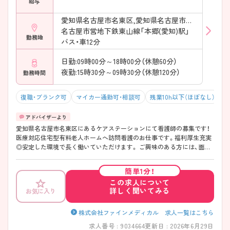
給与
愛知県名古屋市名東区,愛知県名古屋市名東区
名古屋市営地下鉄東山線「本郷(愛知)駅」
勤務地
バス・車12分
日勤:09時00分～18時00分（休憩60分）
夜勤:15時30分～09時30分（休憩120分）
勤務時間
復職・ブランク可
マイカー通勤可・相談可
残業10h以下（ほぼなし）
愛知県名古屋市名東区にあるケアステーションにて看護師の募集です！
医療対応住宅型有料老人ホームへ訪問看護のお仕事です。福利厚生充実
◎安定した環境で長く働いていただけます。 ご興味のある方には、面接
対策ポイントなど、さらに詳細をお話しいたしますのでお気軽にご相談
ください！
簡単1分！
この求人について
詳しく聞いてみる
お気に入り
株式会社ファインメディカル 求人一覧はこちら
求人番号 : 9034664
更新日 : 2026年6月29日