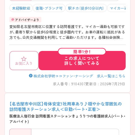
未経験歓迎
復職・ブランク可
駅チカ（徒歩10分以内）
マイカー通勤可
愛知県名古屋市南区に位置する訪問看護です。 マイカー通勤も可能です
が、最寄り駅から徒歩5分程度と徒歩圏内です。 お車の運転に抵抗がある
方でも、公共交通機関を利用してご通勤いただけます。 各種社会保険完
備、さらに研修制度が充実しています。 ご興味をお持ちの方には詳細の
情報や面接のポイントをお伝えしますのでお気軽にお問い合わせくださ
簡単1分！
いませ。
この求人について
詳しく聞いてみる
お気に入り
株式会社学研ココファン・ナーシング 求人一覧はこちら
求人番号 : 9104307
更新日 : 2026年7月29日
【名古屋市中川区】母体安定！社用車あり♪穏やかな雰囲気の
訪問看護ステーション求人＜日勤パート・正看＞
医療法人偕行会 訪問看護ステーションきょうりつの看護師求人(パート・
アルバイト)