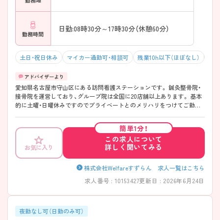
日勤:08時30分～17時30分（休憩60分）
勤務時間
土日・祝日休み
マイカー通勤可・相談可
残業10h以下（ほぼなし）
積
愛知県名古屋市守山区にある訪問看護ステーションです。 鍼灸整骨院・
接骨院を運営しており、グループ院は全国に20店舗以上あります。 基本
的に土曜・日曜休みですのでプライベートとのメリハリをつけてご勤務
していただけます。 ご興味のある方はお気軽にお問い合わせ下さいま
せ。
簡単1分！
この求人について
詳しく聞いてみる
お気に入り
株式会社Welfareすずらん 求人一覧はこちら
求人番号 : 10153427
更新日 : 2026年6月24日
夜勤なし可（日勤のみ可）