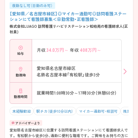
夜勤なし可（日勤のみ可）
【愛知県／名古屋市緑区】◎マイカー通勤可◎訪問看護ステー
ションにて看護師募集＜日勤常勤・正看護師＞
株式会社LUAGO 訪問看護リハビリステーション松柏苑の看護師求人(正
社員)
34.0
万円～
408
万円～
月収
年収
給与
愛知県名古屋市緑区
名鉄名古屋本線「有松駅」徒歩3分
勤務地
就業時間1:08時30分～17時30分（休憩60分）
勤務時間
未経験歓迎
駅チカ（徒歩10分以内）
マイカー通勤可・相談可
残業10
愛知県名古屋市緑区に位置する訪問看護ステーションにて看護師求人で
す。 有松駅から徒歩3分、通勤に便利な職場です。 ご興味をお持ちの方に