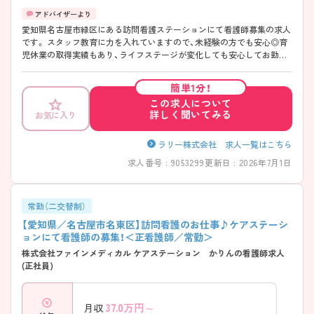
愛知県名古屋市緑区にある訪問看護ステーションにて看護師募集の求人
です。 スタッフ教育に力を入れていますので、未経験の方でも安心◎育
児休業の取得実績もあり、ライフステージが変化しても安心してお勤め
いただける環境です。 賞与が3.00ヶ月分の支給実績もございますので、
高いモチベーションを保ってご就業頂けます♪ ご興味のある方には、面
簡単1分！
接対策ポイントなど、さらに詳細をお話しいたしますのでお気軽にご相
この求人について
談ください！
詳しく聞いてみる
お気に入り
ラリー株式会社 求人一覧はこちら
求人番号 : 9053299
更新日 : 2026年7月1日
常勤（二交替制）
【愛知県／名古屋市名東区】訪問看護のお仕事♪ケアステーシ
ョンにて看護師の募集！＜正看護師／常勤＞
株式会社ファインメディカル ケアステーション かりんの看護師求人
(正社員)
37.0
万円～
月収