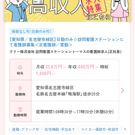
夜勤なし可（日勤のみ可）
【愛知県／名古屋市緑区】日勤のみ☆訪問看護ステーションに
て看護師募集＜正看護師／常勤＞
ラリー株式会社 訪問看護ステーショントーマスの看護師求人(正社員)
23.0
万円～
400
万円～
月収
年収
時給
1,600
円～
給与
愛知県名古屋市緑区
名鉄名古屋本線「鳴海駅」徒歩20分
勤務地
就業時間1:08時30分～17時30分（休憩60分）
勤務時間
復職・ブランク可
住宅補助・手当あり
マイカー通勤可・相談可
年収5