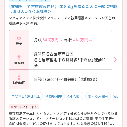
【愛知県／名古屋市天白区】「生きる」を看ることに一緒に挑戦
しませんか？＜正社員＞
ソフィアメディ株式会社 ソフィアメディ訪問看護ステーション天白の
看護師求人(正社員)
34.3
万円～
461
万円～
月収
年収
給与
愛知県名古屋市天白区
名古屋市営地下鉄鶴舞線「平針駅」徒歩12
勤務地
分
日勤:09時00分～18時00分（休憩60分）
勤務時間
年間休日120日以上
積極採用中
4月入職可
夏～秋入職可
WEB面接
東京都港区を本社とするソフィアメディ株式会社が運営をしている訪問
看護ステーションです。ステーション近隣地域のご家庭・集合住宅等へ
の訪問看護サービスの提供をしております。 訪問看護の移動手段はスマ