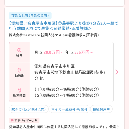
夜勤なし可（日勤のみ可）
【愛知県／名古屋市中川区】◎最寄駅より徒歩7分◎3人一組で
行う訪問入浴にて募集＜日勤常勤・正看護師＞
株式会社mastocare 訪問入浴マストの看護師求人(正社員)
28.0
万円～
336
万円～
月収
年収
給与
愛知県名古屋市中川区
名古屋市営地下鉄東山線「高畑駅」徒歩7
勤務地
分 他
（１）:07時30分～16時30分（休憩60分）
（２）:08時00分～17時00分（休憩60分）
勤務時間
駅チカ（徒歩10分以内）
マイカー通勤可・相談可
積極採用中
愛知県名古屋市中川区に位置する訪問入浴にて看護師求人です。 最寄り