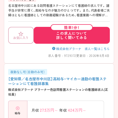
名古屋市中川区にある訪問看護ステーションにて看護師の求人です。 諸
手当が非常に厚く、高給与なのが魅力のひとつです。 また、代表者様ご夫
婦はともに看護師としての勤務経験があるため、看護業務への理解が深
く、子育てにも理解があります。 ご興味のある方はお気軽にお問い合わ
せください。
簡単1分！
この求人について
詳しく聞いてみる
お気に入り
株式会社プラーナ 求人一覧はこちら
求人番号 : 9729372
更新日 : 2026年8月4日
夜勤なし可（日勤のみ可）
【愛知県／名古屋市中川区】高給与・マイカー通勤の看護ステ
ーションにて看護師募集
株式会社プラーナ プラーナ一色訪問看護ステーションの看護師求人(正
社員)
27.5
万円～
424
万円～
月収
年収
給与