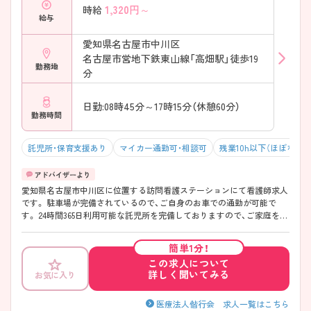
1,320
円～
時給
給与
愛知県名古屋市中川区
名古屋市営地下鉄東山線「高畑駅」徒歩19
勤務地
分
日勤:08時45分～17時15分（休憩60分）
勤務時間
託児所・保育支援あり
マイカー通勤可・相談可
残業10h以下（ほぼなし）
愛知県名古屋市中川区に位置する訪問看護ステーションにて看護師求人
です。 駐車場が完備されているので、ご自身のお車での通勤が可能で
す。 24時間365日利用可能な託児所を完備しておりますので、ご家庭をお
持ちの方も働きやすい職場環境です。 ご興味をお持ちの方には詳細の情
報や面接のポイントをお伝えしますのでお気軽にお問い合わせください
簡単1分！
ませ。
この求人について
詳しく聞いてみる
お気に入り
医療法人偕行会 求人一覧はこちら