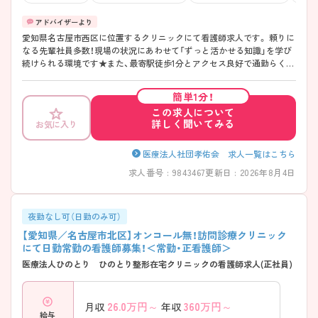
愛知県名古屋市西区に位置するクリニックにて看護師求人です。 頼りに
なる先輩社員多数！現場の状況にあわせて「ずっと活かせる知識」を学び
続けられる環境です★また、最寄駅徒歩1分とアクセス良好で通勤らくら
く！交通費支給あるので、交通費の心配もいりません♪ ご興味をお持ち
の方には詳細の情報や面接のポイントをお伝えしますのでお気軽にお問
簡単1分！
い合わせくださいませ。
この求人について
詳しく聞いてみる
お気に入り
医療法人社団孝佑会 求人一覧はこちら
求人番号 : 9843467
更新日 : 2026年8月4日
夜勤なし可（日勤のみ可）
【愛知県／名古屋市北区】オンコール無！訪問診療クリニック
にて日勤常勤の看護師募集！＜常勤・正看護師＞
医療法人ひのとり ひのとり整形在宅クリニックの看護師求人(正社員)
26.0
万円～
360
万円～
月収
年収
給与