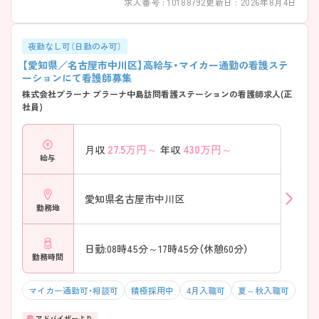
求人番号 : 10188792
更新日 : 2026年8月4日
夜勤なし可（日勤のみ可）
【愛知県／名古屋市中川区】高給与・マイカー通勤の看護ステ
ーションにて看護師募集
株式会社プラーナ プラーナ中島訪問看護ステーションの看護師求人(正
社員)
27.5
万円～
430
万円～
月収
年収
給与
愛知県名古屋市中川区
勤務地
日勤:08時45分～17時45分（休憩60分）
勤務時間
マイカー通勤可・相談可
積極採用中
4月入職可
夏～秋入職可