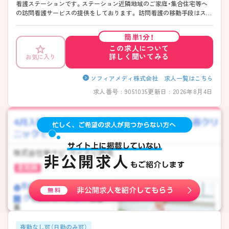
看護ステーションです。ステーション近隣地域のご家庭・集合住宅等へ
の訪問看護サービスの提供をしております。 訪問看護の移動手段はスマ
ートアシスト、カーナビ等掲載された社用車を採用しており負担を極力
軽減するなど全国的に取り組まれております。 年間休日は120日と多く
簡単1分！
ワークライフバランスのとりやすい環境です。教育面ではレクチャーや
この求人について
OJT、実践の指導力、教育・研修マニュアルなど質が高く訪問看護未経験
詳しく聞いてみる
お気に入り
の方もしっかり学ぶことができます。配属に関しましては応相談となっ
ております。ご興味をお持ちの方にはさらに詳細をお話しいたしますの
で、お気軽にご相談ください。
ソフィアメディ株式会社 求人一覧はこちら
求人番号 : 9051035
更新日 : 2026年8月4日
夜勤なし可（日勤のみ可）