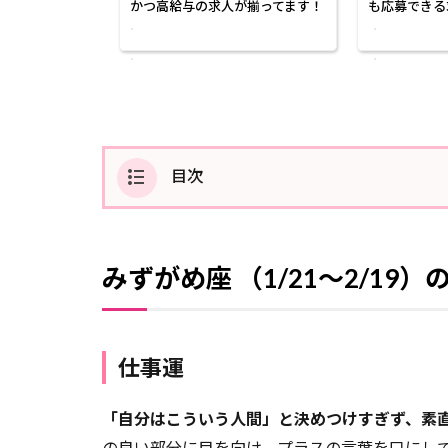
かつ高給与の求人が揃ってます！
も応募できる
目次
1
み
ずがめ座
（1/21〜
みずがめ座 （1/21〜2/19
2/19）の
2024年
下半期の
運勢
仕事運
1.1
仕事
「自分はこういう人間」と決めつけすぎず、素
運
の良い部分に目を向け、プラスの言葉を口にし