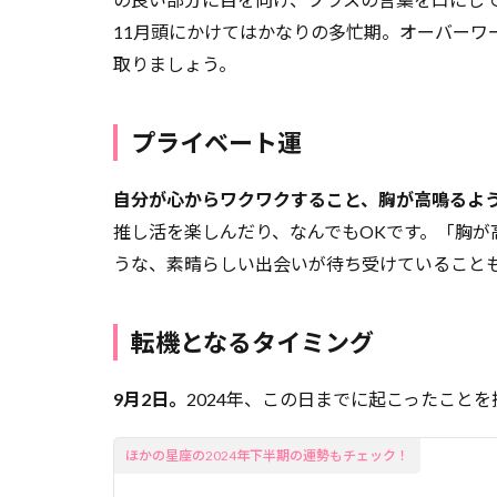
11月頭にかけてはかなりの多忙期。オーバーワ
1.2
プラ
取りましょう。
イベ
ート
プライベート運
運
1.3
自分が心からワクワクすること、胸が高鳴るよ
転機
推し活を楽しんだり、なんでもOKです。「胸が
とな
うな、素晴らしい出会いが待ち受けていること
るタ
イミ
ング
転機となるタイミング
9月2日。
2024年、この日までに起こったこと
ほかの星座の2024年下半期の運勢もチェック！