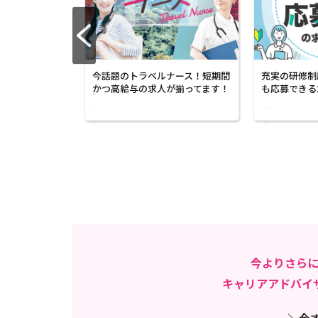
ある4月に転職
今話題のトラベルナース！短期間
充実の研修制
くさん！
かつ高給与の求人が揃ってます！
も応募できる
今よりさら
キャリアアドバイ