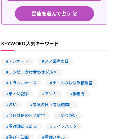
星座を選んで占う
安心♪寮・社宅付きの施
お仕事復帰を応援！復職・ブラン
子
おひつじ座
てんびん座
る魅力をご紹介！
クOKの求人をご紹介！
充
KEYWORD 人気キーワード
おうし座
さそり座
ふたご座
いて座
#アンケート
#いい医療の日
かに座
やぎ座
#コンビニかけ合わせグルメ
しし座
みずがめ座
#トラベルナース
#ナースのお悩み相談室
おとめ座
うお座
#まとめ記事
#マンガ
#働き方
TOP3をチェック
#占い
#看護の日（看護週間）
#今日は何の日？雑学
#やりがい
#看護師あるある
#ライフハック
#学び・知識
#看護スキル