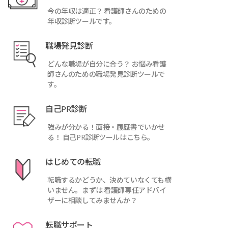
今の年収は適正？ 看護師さんのための
年収診断ツールです。
職場発見診断
どんな職場が自分に合う？ お悩み看護
師さんのための職場発見診断ツールで
す。
自己PR診断
強みが分かる！面接・履歴書でいかせ
る！ 自己PR診断ツールはこちら。
はじめての転職
転職するかどうか、決めていなくても構
いません。まずは 看護師専任アドバイ
ザーに相談してみませんか？
安心♪寮・社宅付きの施
お仕事復帰を応援！復職・ブラン
子
転職サポート