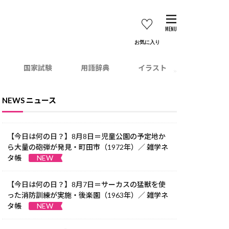
お気に
国家試験
用語辞典
イラスト
NEWS ニュース
【今日は何の日？】8月8日＝児童公園の予定地か
ら大量の砲弾が発見・町田市（1972年）／ 雑学ネ
タ帳
NEW
【今日は何の日？】8月7日＝サーカスの猛獣を使
った消防訓練が実施・後楽園（1963年）／ 雑学ネ
タ帳
NEW