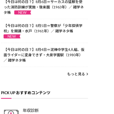
【今日は何の日？】8月6日＝サーカスの猛獣を使
った消防訓練が実施・後楽園（1963年）／ 雑学ネ
タ帳
NEW
【今日は何の日？】8月5日＝警察が「少年探偵学
校」を開講・水戸（1961年）／ 雑学ネタ帳
NEW
【今日は何の日？】8月4日＝泥棒中学生4人組、仮
面ライダーに変身できず・大泉学園駅（1980年）
／ 雑学ネタ帳
もっと見る
PICK UP おすすめコンテンツ
年収診断