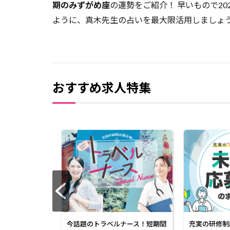
期のみずがめ座
の運勢をご紹介！ 早いもので2
ように、真木先生の占いを最大限活用しましょ
おすすめ求人特集
ある4月に転職
今話題のトラベルナース！短期間
充実の研修制
くさん！