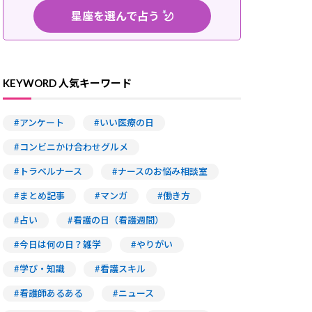
星座を選んで占う
おひつじ座
てんびん座
KEYWORD 人気キーワード
おうし座
さそり座
ふたご座
いて座
#アンケート
#いい医療の日
かに座
やぎ座
#コンビニかけ合わせグルメ
しし座
みずがめ座
#トラベルナース
#ナースのお悩み相談室
おとめ座
うお座
#まとめ記事
#マンガ
#働き方
TOP3をチェック
#占い
#看護の日（看護週間）
#今日は何の日？雑学
#やりがい
#学び・知識
#看護スキル
#看護師あるある
#ニュース