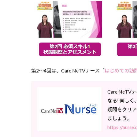
第2～4回は、Care NeTVナース「
はじめての訪
Care N
なる! 楽し
疑問をクリア
ましょう。
https://nurse