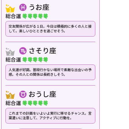
うお座
総合運
交友関係が広がる１日。今日は積極的に多くの人と接
して。楽しいひとときを過ごせそう。
さそり座
総合運
人気運が好調。普段行かない場所で素敵な出会いの予
感。その人との関係は長続きしそう。
おうし座
総合運
安心♪寮・社宅付きの施
お仕事復帰を応援！復職・ブラン
子
これまでの計画をいよいよ実行に移せるチャンス。言
る魅力をご紹介！
クOKの求人をご紹介！
充
葉遣いに注意して、アクティブに行動を。