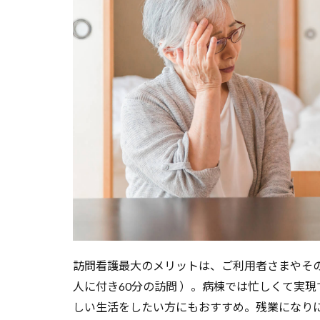
れて
いる
の？
3
なぜ
今、
訪問
看護
が求
めら
れる
の
か？
4
訪問看護最大のメリットは、ご利用者さまやそ
訪問
人に付き60分の訪問 ）。病棟では忙しくて実
看護
師の
しい生活をしたい方にもおすすめ。残業になり