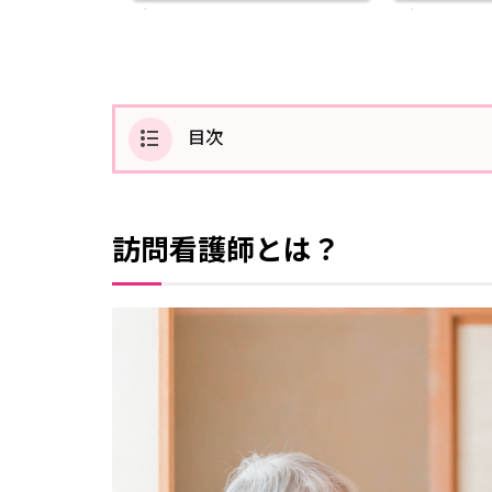
目次
1
訪問
看護
訪問看護師とは？
師と
は？
2
そも
そも
どん
な人
が求
めら